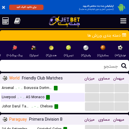
اپلیکیشن جت بت مختص اندروید
برای دانلود کلیک کنید
(دسترسی آسان و بدون فیلترشکن به سایت)
دسته بندی ورزش ها
فوتبال(۸۳)
بسکتبال(۷)
والیبال(۳)
تنیس(۲۱)
هندبال(۴)
اسنوکر(۱)
پینگ پونگ(۲۰)
)
World
Friendly Club Matches
میزبان
مساوی
میهمان
...
...
...
Arsenal
..
-
..
Borussia Dortmund
...
...
...
...
Liverpool
..
-
..
AS Monaco
...
...
...
...
Johor Darul Takzim FC
..
-
..
Chelsea
...
Paraguay
Primera Division B
میزبان
مساوی
میهمان
...
...
...