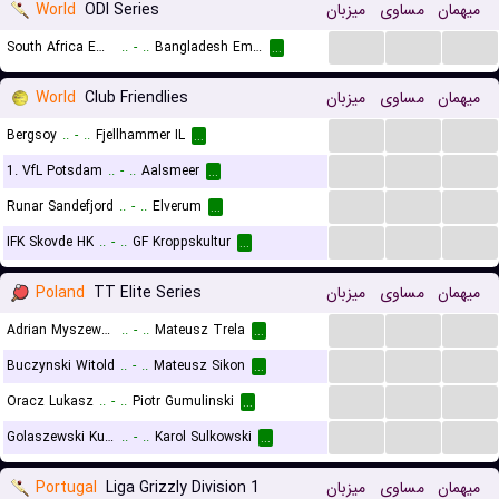
World
ODI Series
میزبان
مساوی
میهمان
...
...
...
South Africa Emerging
..
-
..
Bangladesh Emerging
...
World
Club Friendlies
میزبان
مساوی
میهمان
...
...
...
Bergsoy
..
-
..
Fjellhammer IL
...
...
...
...
1. VfL Potsdam
..
-
..
Aalsmeer
...
...
...
...
Runar Sandefjord
..
-
..
Elverum
...
...
...
...
IFK Skovde HK
..
-
..
GF Kroppskultur
...
Poland
TT Elite Series
میزبان
مساوی
میهمان
...
...
...
Adrian Myszewski
..
-
..
Mateusz Trela
...
...
...
...
Buczynski Witold
..
-
..
Mateusz Sikon
...
...
...
...
Oracz Lukasz
..
-
..
Piotr Gumulinski
...
...
...
...
Golaszewski Kuba
..
-
..
Karol Sulkowski
...
Portugal
Liga Grizzly Division 1
میزبان
مساوی
میهمان