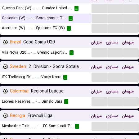
...
...
...
Queens Park (W)
..
-
..
Dundee United WFC (W)
...
...
...
...
Gartcairn (W)
..
-
..
Boroughmuir Thistle (W)
...
...
...
...
Aberdeen (W)
..
-
..
Spartans FC (W)
...
Brazil
Copa Goias U20
میزبان
مساوی
میهمان
...
...
...
Vila Nova U20
..
-
..
Gremio Esportivo Anapolis FC U20
...
Sweden
2. Division - Sodra Gotaland
میزبان
مساوی
میهمان
...
...
...
IFK Trelleborg FK
..
-
..
Vaxjo Norra
...
Colombia
Regional League
میزبان
مساوی
میهمان
...
...
...
Leones Reserves
..
-
..
Dimelo Jara
...
Georgia
Erovnuli Liga
میزبان
مساوی
میهمان
...
...
...
Meshakhte Tkibuli
..
-
..
FC Samgurali Tskaltubo
...