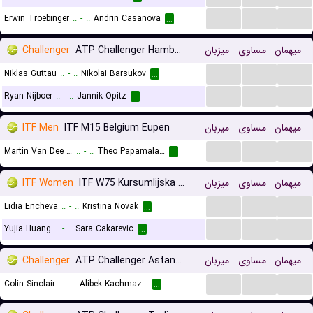
...
...
...
Erwin Troebinger
..
-
..
Andrin Casanova
...
Challenger
ATP Challenger Hamburg, Qualifications
میزبان
مساوی
میهمان
...
...
...
Niklas Guttau
..
-
..
Nikolai Barsukov
...
...
...
...
Ryan Nijboer
..
-
..
Jannik Opitz
...
ITF Men
ITF M15 Belgium Eupen
میزبان
مساوی
میهمان
...
...
...
Martin Van Dee Meerschen
..
-
..
Theo Papamalamis
...
ITF Women
ITF W75 Kursumlijska Banja
میزبان
مساوی
میهمان
...
...
...
Lidia Encheva
..
-
..
Kristina Novak
...
...
...
...
Yujia Huang
..
-
..
Sara Cakarevic
...
Challenger
ATP Challenger Astana, Qualifications
میزبان
مساوی
میهمان
...
...
...
Colin Sinclair
..
-
..
Alibek Kachmazov
...