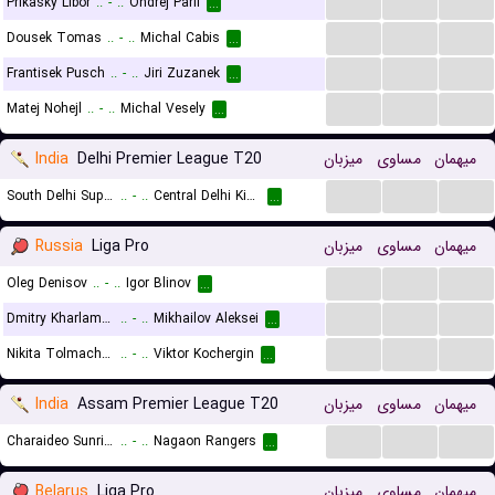
...
...
...
Prikasky Libor
..
-
..
Ondrej Paril
...
...
...
...
Dousek Tomas
..
-
..
Michal Cabis
...
...
...
...
Frantisek Pusch
..
-
..
Jiri Zuzanek
...
...
...
...
Matej Nohejl
..
-
..
Michal Vesely
...
India
Delhi Premier League T20
میزبان
مساوی
میهمان
...
...
...
South Delhi Superstarz
..
-
..
Central Delhi Kings
...
Russia
Liga Pro
میزبان
مساوی
میهمان
...
...
...
Oleg Denisov
..
-
..
Igor Blinov
...
...
...
...
Dmitry Kharlamov
..
-
..
Mikhailov Aleksei
...
...
...
...
Nikita Tolmachev
..
-
..
Viktor Kochergin
...
India
Assam Premier League T20
میزبان
مساوی
میهمان
...
...
...
Charaideo Sunrisers
..
-
..
Nagaon Rangers
...
Belarus
Liga Pro
میزبان
مساوی
میهمان