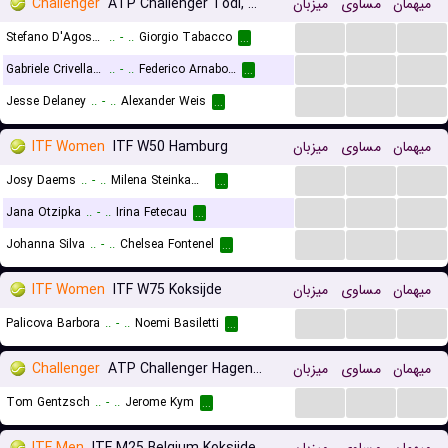
Challenger
ATP Challenger Todi, Qualifications
میزبان
مساوی
میهمان
...
...
...
Stefano D'Agostino
..
-
..
Giorgio Tabacco
...
...
...
...
Gabriele Crivellaro
..
-
..
Federico Arnaboldi
...
...
...
...
Jesse Delaney
..
-
..
Alexander Weis
...
ITF Women
ITF W50 Hamburg
میزبان
مساوی
میهمان
...
...
...
Josy Daems
..
-
..
Milena Steinkamp
...
...
...
...
Jana Otzipka
..
-
..
Irina Fetecau
...
...
...
...
Johanna Silva
..
-
..
Chelsea Fontenel
...
ITF Women
ITF W75 Koksijde
میزبان
مساوی
میهمان
...
...
...
Palicova Barbora
..
-
..
Noemi Basiletti
...
Challenger
ATP Challenger Hagen, Main Draw
میزبان
مساوی
میهمان
...
...
...
Tom Gentzsch
..
-
..
Jerome Kym
...