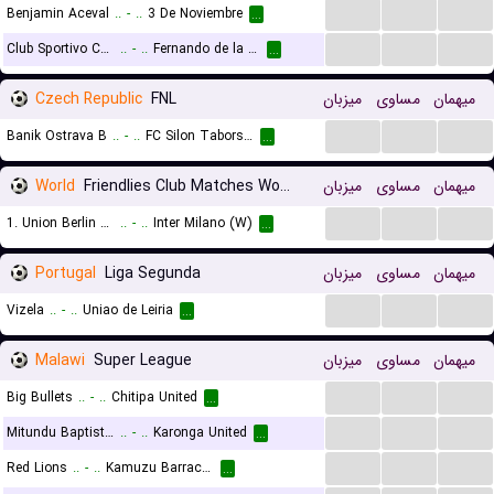
...
...
...
Benjamin Aceval
..
-
..
3 De Noviembre
...
...
...
...
Club Sportivo Carapegua
..
-
..
Fernando de la Mora
...
Czech Republic
FNL
میزبان
مساوی
میهمان
...
...
...
Banik Ostrava B
..
-
..
FC Silon Taborsko
...
World
Friendlies Club Matches Women
میزبان
مساوی
میهمان
...
...
...
1. Union Berlin (W)
..
-
..
Inter Milano (W)
...
Portugal
Liga Segunda
میزبان
مساوی
میهمان
...
...
...
Vizela
..
-
..
Uniao de Leiria
...
Malawi
Super League
میزبان
مساوی
میهمان
...
...
...
Big Bullets
..
-
..
Chitipa United
...
...
...
...
Mitundu Baptist FC
..
-
..
Karonga United
...
...
...
...
Red Lions
..
-
..
Kamuzu Barracks
...