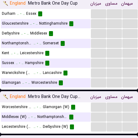
England
Metro Bank One Day Cup
میزبان
مساوی
میهمان
...
...
...
Durham
..
-
..
Essex
...
...
...
...
Gloucestershire
..
-
..
Nottinghamshire
...
...
...
...
Derbyshire
..
-
..
Middlesex
...
...
...
...
Northamptonshire
..
-
..
Somerset
...
...
...
...
Kent
..
-
..
Leicestershire
...
...
...
...
Sussex
..
-
..
Hampshire
...
...
...
...
Warwickshire (Birmingham) Bears
..
-
..
Lancashire
...
...
...
...
Glamorgan
..
-
..
Worcestershire
...
England
Metro Bank One Day Cup Div 2 Women
میزبان
مساوی
میهمان
...
...
...
Worcestershire (W)
..
-
..
Glamorgan (W)
...
...
...
...
Middlesex (W)
..
-
..
Northamptonshire Steelbacks (W)
...
...
...
...
Leicestershire (W)
..
-
..
Derbyshire (W)
...