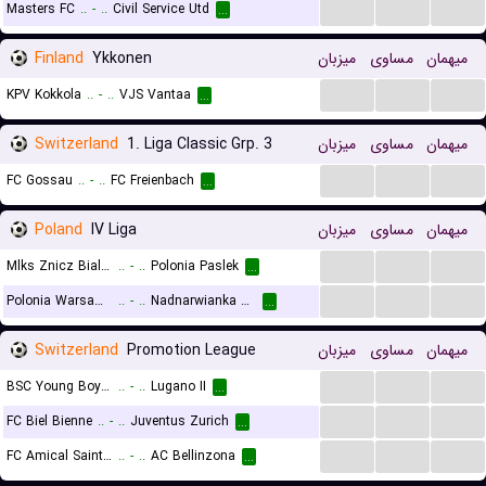
...
...
...
Masters FC
..
-
..
Civil Service Utd
...
Finland
Ykkonen
میزبان
مساوی
میهمان
...
...
...
KPV Kokkola
..
-
..
VJS Vantaa
...
Switzerland
1. Liga Classic Grp. 3
میزبان
مساوی
میهمان
...
...
...
FC Gossau
..
-
..
FC Freienbach
...
Poland
IV Liga
میزبان
مساوی
میهمان
...
...
...
Mlks Znicz Biala Piska
..
-
..
Polonia Paslek
...
...
...
...
Polonia Warsaw II
..
-
..
Nadnarwianka Pultusk
...
Switzerland
Promotion League
میزبان
مساوی
میهمان
...
...
...
BSC Young Boys II
..
-
..
Lugano II
...
...
...
...
FC Biel Bienne
..
-
..
Juventus Zurich
...
...
...
...
FC Amical Saint-Prex
..
-
..
AC Bellinzona
...