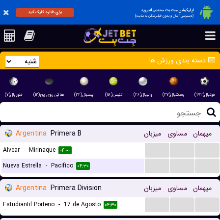
اپلیکیشن جت بت مختص اندروید
برای دانلود کلیک کنید
(دسترسی آسان و بدون فیلترشکن به سایت)
دسته بندی ورزش ها
فوتبال(۹۷۲)
بسکتبال(۳۷)
والیبال(۲۶)
تنیس(۱۱۶)
بیسبال(۳۲)
هاکی روی یخ(۱۲)
فلوربال(۷)
میهمان
مساوی
میزبان
Primera B
Argentina
...
...
...
Alvear
-
Mirinaque
۰۴:۰۰
...
...
...
Nueva Estrella
-
Pacifico
۰۴:۳۰
میهمان
مساوی
میزبان
Primera Division
Argentina
...
...
...
Estudiantil Porteno
-
17 de Agosto
۰۴:۳۰