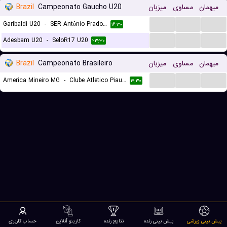
میهمان
مساوی
میزبان
Campeonato Gaucho U20
Brazil
...
...
...
Garibaldi U20
-
SER Antônio Prado U20
۱۶:۳۰
...
...
...
Adesbam U20
-
SeloR17 U20
۲۳:۳۰
میهمان
مساوی
میزبان
Campeonato Brasileiro
Brazil
...
...
...
America Mineiro MG
-
Clube Atletico Piauiense
۱۷:۳۰
پیش بینی ورزشی
پیش بینی زنده
نتایج زنده
کازینو آنلاین
حساب کاربری