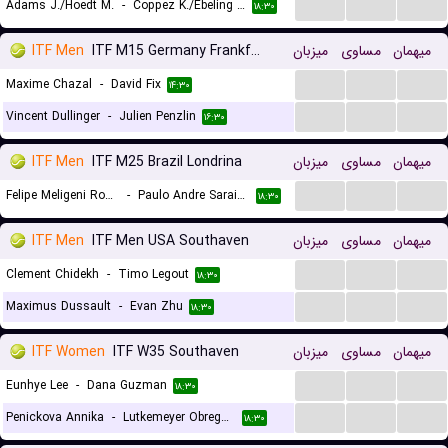
...
...
...
Adams J./Hoedt M.
-
Coppez K./Ebeling Koning L.
۱۸:۳۰
ITF Men
ITF M15 Germany Frankfurt
میزبان
مساوی
میهمان
...
...
...
Maxime Chazal
-
David Fix
۱۴:۳۰
...
...
...
Vincent Dullinger
-
Julien Penzlin
۱۶:۳۰
ITF Men
ITF M25 Brazil Londrina
میزبان
مساوی
میهمان
...
...
...
Felipe Meligeni Rodrigues Alves
-
Paulo Andre Saraiva Dos Santos
۱۸:۳۰
ITF Men
ITF Men USA Southaven
میزبان
مساوی
میهمان
...
...
...
Clement Chidekh
-
Timo Legout
۱۸:۳۰
...
...
...
Maximus Dussault
-
Evan Zhu
۱۸:۳۰
ITF Women
ITF W35 Southaven
میزبان
مساوی
میهمان
...
...
...
Eunhye Lee
-
Dana Guzman
۱۸:۳۰
...
...
...
Penickova Annika
-
Lutkemeyer Obregon Anne Christine
۱۸:۳۰