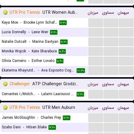
UTR Pro Tennis
UTR Women Auburn
میزبان
مساوی
میهمان
...
...
...
Kaya Moe
-
Brooke Lynn Schafer
۱۷:۳۰
...
...
...
Lucia Donnelly
-
Lexie Weir
۱۷:۳۰
...
...
...
Natalie Outcalt
-
Marina Davtyan
۱۷:۳۰
...
...
...
Monika Wojcik
-
Kate Sharabura
۱۸:۴۰
...
...
...
Olivia Carneiro
-
Esther Lovato
۱۸:۴۰
...
...
...
Ekaterina Khayrutdinova
-
Ava Esposito Cogan
۲۰:۳۰
Challenger
ATP Challenger Grodzisk Mazowiecki, Doubles
میزبان
مساوی
میهمان
...
...
...
Cervantes I./Molchanov D.
-
Lalami Laaroussi Y./Pieczonka F.
۱۷:۳۰
UTR Pro Tennis
UTR Men Auburn
میزبان
مساوی
میهمان
...
...
...
James McGloughlin
-
Charles Frey
۱۷:۳۰
...
...
...
Szabo Dani
-
Hilsen Blake
۱۷:۳۰