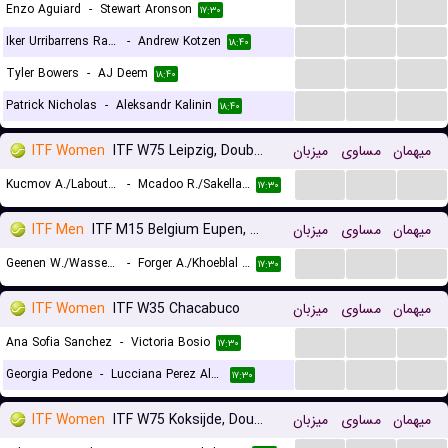
...
...
...
Enzo Aguiard
-
Stewart Aronson
۱۷:۳۰
...
...
...
Iker Urribarrens Ramirez
-
Andrew Kotzen
۱۸:۴۰
...
...
...
Tyler Bowers
-
AJ Deem
۱۸:۴۰
...
...
...
Patrick Nicholas
-
Aleksandr Kalinin
۱۸:۴۰
ITF Women
ITF W75 Leipzig, Doubles
میزبان
مساوی
میهمان
...
...
...
Kucmov A./Laboutkova A.
-
Mcadoo R./Sakellaridi S.
۱۷:۳۰
ITF Men
ITF M15 Belgium Eupen, Doubles
میزبان
مساوی
میهمان
...
...
...
Geenen W./Wassermann D.
-
Forger A./Khoeblal E.
۱۷:۳۰
ITF Women
ITF W35 Chacabuco
میزبان
مساوی
میهمان
...
...
...
Ana Sofia Sanchez
-
Victoria Bosio
۱۷:۳۰
...
...
...
Georgia Pedone
-
Lucciana Perez Alarcon
۱۷:۳۰
ITF Women
ITF W75 Koksijde, Doubles
میزبان
مساوی
میهمان