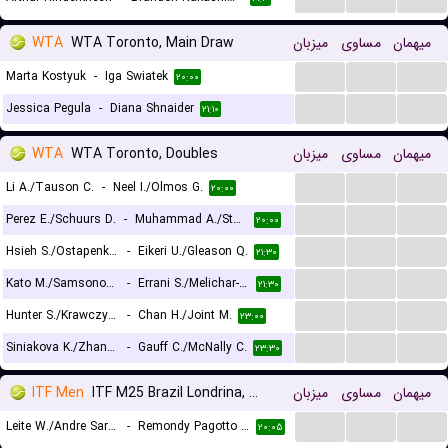
WTA
WTA Toronto, Main Draw
میزبان
مساوی
میهمان
...
...
...
Marta Kostyuk
-
Iga Swiatek
۲۰:۰۰
...
...
...
Jessica Pegula
-
Diana Shnaider
۲۱:۱۰
WTA
WTA Toronto, Doubles
میزبان
مساوی
میهمان
...
...
...
Li A./Tauson C.
-
Neel I./Olmos G.
۲۰:۰۰
...
...
...
Perez E./Schuurs D.
-
Muhammad A./Stollar F.
۲۰:۰۰
...
...
...
Hsieh S./Ostapenko J.
-
Eikeri U./Gleason Q.
۲۱:۳۰
...
...
...
Kato M./Samsonova L.
-
Errani S./Melichar-Martinez N.
۲۱:۳۰
...
...
...
Hunter S./Krawczyk D.
-
Chan H./Joint M.
۲۳:۰۰
...
...
...
Siniakova K./Zhang S.
-
Gauff C./McNally C.
۲۳:۳۰
ITF Men
ITF M25 Brazil Londrina, Doubles
میزبان
مساوی
میهمان
...
...
...
Leite W./Andre Saraiva Dos Santos P.
-
Remondy Pagotto V.H./Schiessl J.E.
۲۰:۰۵