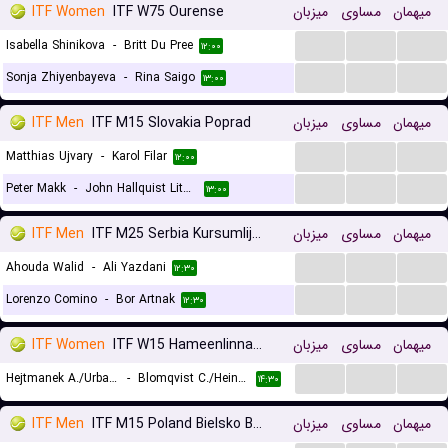
ITF Women
ITF W75 Ourense
میزبان
مساوی
میهمان
...
...
...
Isabella Shinikova
-
Britt Du Pree
۱۲:۰۰
...
...
...
Sonja Zhiyenbayeva
-
Rina Saigo
۱۳:۰۰
ITF Men
ITF M15 Slovakia Poprad
میزبان
مساوی
میهمان
...
...
...
Matthias Ujvary
-
Karol Filar
۱۲:۰۰
...
...
...
Peter Makk
-
John Hallquist Lithen
۱۳:۰۰
ITF Men
ITF M25 Serbia Kursumlijska Banja
میزبان
مساوی
میهمان
...
...
...
Ahouda Walid
-
Ali Yazdani
۱۲:۳۰
...
...
...
Lorenzo Comino
-
Bor Artnak
۱۲:۳۰
ITF Women
ITF W15 Hameenlinna, Doubles
میزبان
مساوی
میهمان
...
...
...
Hejtmanek A./Urbanova L.
-
Blomqvist C./Heinonen I.
۱۴:۳۰
ITF Men
ITF M15 Poland Bielsko Biala
میزبان
مساوی
میهمان