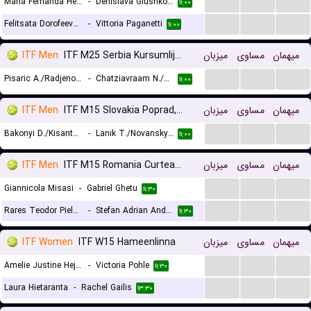
...
...
...
Maria Fernanda Herazo Gonzalez
-
Denislava Glushkova
۱۱:۰۰
...
...
...
Felitsata Dorofeeva-Rybas
-
Vittoria Paganetti
۱۱:۰۰
ITF Men
ITF M25 Serbia Kursumlijska Banja, Doubles
میزبان
مساوی
میهمان
...
...
...
Pisaric A./Radjenovic V.
-
Chatziavraam N./Kountourakis I.
۱۱:۰۰
ITF Men
ITF M15 Slovakia Poprad, Doubles
میزبان
مساوی
میهمان
...
...
...
Bakonyi D./Kisantal B.
-
Lanik T./Novansky M.
۱۱:۰۰
ITF Men
ITF M15 Romania Curtea de Arges
میزبان
مساوی
میهمان
...
...
...
Giannicola Misasi
-
Gabriel Ghetu
۱۱:۳۰
...
...
...
Rares Teodor Pieleanu
-
Stefan Adrian Andreescu
۱۱:۳۰
ITF Women
ITF W15 Hameenlinna
میزبان
مساوی
میهمان
...
...
...
Amelie Justine Hejtmanek
-
Victoria Pohle
۱۱:۳۰
...
...
...
Laura Hietaranta
-
Rachel Gailis
۱۳:۳۰