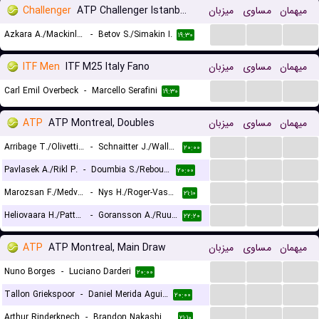
Challenger
ATP Challenger Istanbul, Doubles
میزبان
مساوی
میهمان
...
...
...
Azkara A./Mackinlay J.
-
Betov S./Simakin I.
۱۹:۳۰
ITF Men
ITF M25 Italy Fano
میزبان
مساوی
میهمان
...
...
...
Carl Emil Overbeck
-
Marcello Serafini
۱۹:۳۰
ATP
ATP Montreal, Doubles
میزبان
مساوی
میهمان
...
...
...
Arribage T./Olivetti A.
-
Schnaitter J./Wallner M.
۲۰:۰۰
...
...
...
Pavlasek A./Rikl P.
-
Doumbia S./Reboul F.
۲۰:۰۰
...
...
...
Marozsan F./Medvedev D.
-
Nys H./Roger-Vasselin E.
۲۱:۱۰
...
...
...
Heliovaara H./Patten H.
-
Goransson A./Ruud C.
۲۲:۲۰
ATP
ATP Montreal, Main Draw
میزبان
مساوی
میهمان
...
...
...
Nuno Borges
-
Luciano Darderi
۲۰:۰۰
...
...
...
Tallon Griekspoor
-
Daniel Merida Aguilar
۲۰:۰۰
...
...
...
Arthur Rinderknech
-
Brandon Nakashima
۲۱:۱۰