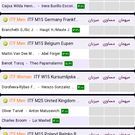
...
...
...
Caijsa Wilda Hennemann
-
Irene Burillo Escorihuela
۱۴:۳۰
ITF Men
ITF M15 Germany Frankfurt, Doubles
میزبان
مساوی
میهمان
...
...
...
Branchetti G./Ilic J.
-
Haupt H./Maute J.
۱۳:۳۰
ITF Men
ITF M15 Belgium Eupen
میزبان
مساوی
میهمان
...
...
...
Martin Van Dee Meerschen
-
Abel Forger
۱۳:۳۰
...
...
...
Benoit Torcq
-
Theo Papamalamis
۱۵:۳۰
ITF Women
ITF W15 Kursumlijska Banja, Doubles
میزبان
مساوی
میهمان
...
...
...
Dorofeeva-Rybas F./Panshina V.
-
Herazo Gonzalez M./Horvit M.
۱۴:۰۰
ITF Men
ITF M25 United Kingdom Roehampton
میزبان
مساوی
میهمان
...
...
...
Oliver Tarvet
-
Anton Matusevich
۱۴:۰۰
...
...
...
Charles Broom
-
Lui Maxted
۱۴:۰۰
ITF Men
ITF M15 Poland Bielsko Biala, Doubles
میزبان
مساوی
میهمان