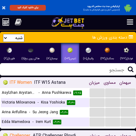
اپلیکیشن جت بت مختص اندروید
برای دانلود کلیک کنید
(دسترسی آسان و بدون فیلترشکن به سایت)
دسته بندی ورزش ها
فوتبال(۹۶۲)
بسکتبال(۴۳)
والیبال(۱۰)
تنیس(۱۰۳)
بیسبال(۱۶)
هاکی روی یخ(۱۱)
فلوربال(۶)
ITF Women
ITF W15 Astana
میزبان
مساوی
میهمان
...
...
...
Asylzhan Arystanbekova
-
Anna Pushkareva
۰۹:۲۵
...
...
...
Victoria Milovanova
-
Kisa Yoshioka
۰۹:۳۰
...
...
...
Arina Arifullina
-
Su Jeong Jang
۰۹:۳۰
...
...
...
Edda Mamedova
-
Irem Kurt
۰۹:۳۰
Challenger
ATP Challenger Plovdiv 2, Main Draw
میزبان
مساوی
میهمان