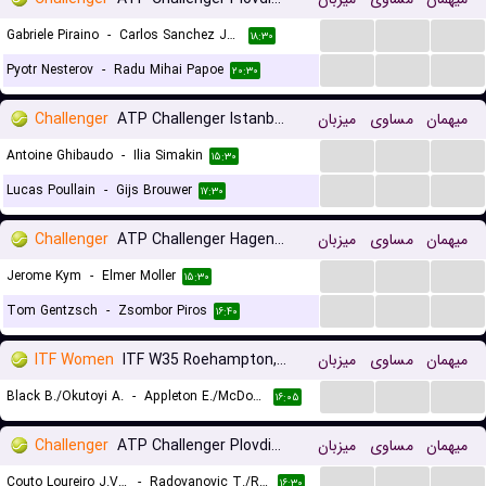
...
...
...
Gabriele Piraino
-
Carlos Sanchez Jover
۱۸:۳۰
...
...
...
Pyotr Nesterov
-
Radu Mihai Papoe
۲۰:۳۰
Challenger
ATP Challenger Istanbul, Main Draw
میزبان
مساوی
میهمان
...
...
...
Antoine Ghibaudo
-
Ilia Simakin
۱۵:۳۰
...
...
...
Lucas Poullain
-
Gijs Brouwer
۱۷:۳۰
Challenger
ATP Challenger Hagen, Main Draw
میزبان
مساوی
میهمان
...
...
...
Jerome Kym
-
Elmer Moller
۱۵:۳۰
...
...
...
Tom Gentzsch
-
Zsombor Piros
۱۶:۴۰
ITF Women
ITF W35 Roehampton, Doubles
میزبان
مساوی
میهمان
...
...
...
Black B./Okutoyi A.
-
Appleton E./McDonald E.
۱۶:۰۵
Challenger
ATP Challenger Plovdiv 2 Doubles
میزبان
مساوی
میهمان
...
...
...
Couto Loureiro J.V./Ribeiro E.
-
Radovanovic T./Rolland De Ravel C.
۱۶:۳۰