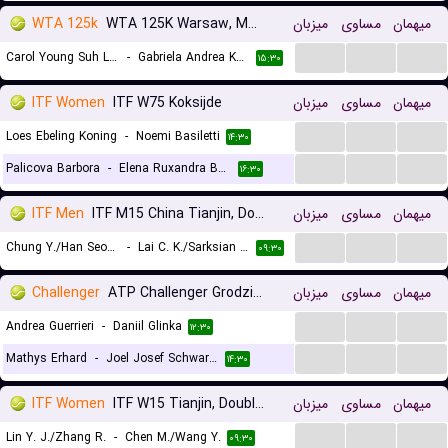
WTA 125k
WTA 125K Warsaw, Main Draw
میزبان
مساوی
میهمان
...
...
...
Carol Young Suh Lee
-
Gabriela Andrea Knutson
۱۵:۳۰
ITF Women
ITF W75 Koksijde
میزبان
مساوی
میهمان
...
...
...
Loes Ebeling Koning
-
Noemi Basiletti
۱۴:۳۰
...
...
...
Palicova Barbora
-
Elena Ruxandra Bertea
۱۶:۳۰
ITF Men
ITF M15 China Tianjin, Doubles
میزبان
مساوی
میهمان
...
...
...
Chung Y./Han Seon Yong
-
Lai C. K./Sarksian D.
۰۹:۳۰
Challenger
ATP Challenger Grodzisk Mazowiecki, Main Draw
میزبان
مساوی
میهمان
...
...
...
Andrea Guerrieri
-
Daniil Glinka
۱۲:۳۰
...
...
...
Mathys Erhard
-
Joel Josef Schwarzler
۱۴:۳۰
ITF Women
ITF W15 Tianjin, Doubles
میزبان
مساوی
میهمان
...
...
...
Lin Y. J./Zhang R.
-
Chen M./Wang Y.
۰۹:۳۰