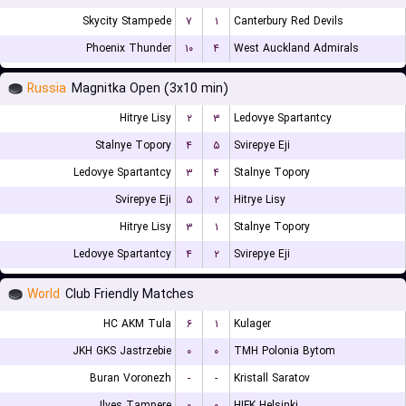
Skycity Stampede
۷
۱
Canterbury Red Devils
Phoenix Thunder
۱۰
۴
West Auckland Admirals
Russia
Magnitka Open (3x10 min)
Hitrye Lisy
۲
۳
Ledovye Spartantcy
Stalnye Topory
۴
۵
Svirepye Eji
Ledovye Spartantcy
۳
۴
Stalnye Topory
Svirepye Eji
۵
۲
Hitrye Lisy
Hitrye Lisy
۳
۱
Stalnye Topory
Ledovye Spartantcy
۴
۲
Svirepye Eji
World
Club Friendly Matches
HC AKM Tula
۶
۱
Kulager
JKH GKS Jastrzebie
۰
۰
TMH Polonia Bytom
Buran Voronezh
-
-
Kristall Saratov
Ilves Tampere
۰
۰
HIFK Helsinki