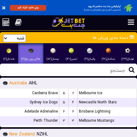
اپلیکیشن جت بت مختص اندروید
برای دانلود کلیک کنید
(دسترسی آسان و بدون فیلترشکن به سایت)
دسته بندی ورزش ها
فوتبال(۷۹۹)
بسکتبال(۹۲)
والیبال(۴۱)
تنیس(۱۴۰)
بیسبال(۵۶)
هاکی روی یخ(۱۶)
هندبال(۶)
Australia
AIHL
Canberra Brave
۵
۲
Melbourne Ice
Sydney Ice Dogs
۵
۴
Newcastle North Stars
Adelaide Adrenaline
۶
۶
Brisbane Lightning
Perth Thunder
۳
۳
Melbourne Mustangs
New Zealand
NZIHL