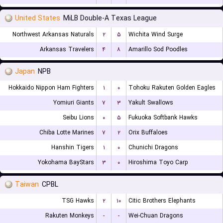
United States
MiLB Double-A Texas League
Northwest Arkansas Naturals
۲
۵
Wichita Wind Surge
Arkansas Travelers
۴
۸
Amarillo Sod Poodles
Japan
NPB
Hokkaido Nippon Ham Fighters
۱
۰
Tohoku Rakuten Golden Eagles
Yomiuri Giants
۷
۳
Yakult Swallows
Seibu Lions
۰
۵
Fukuoka Softbank Hawks
Chiba Lotte Marines
۷
۲
Orix Buffaloes
Hanshin Tigers
۱
۰
Chunichi Dragons
Yokohama BayStars
۳
۰
Hiroshima Toyo Carp
Taiwan
CPBL
TSG Hawks
۲
۱۰
Citic Brothers Elephants
Rakuten Monkeys
-
-
Wei-Chuan Dragons