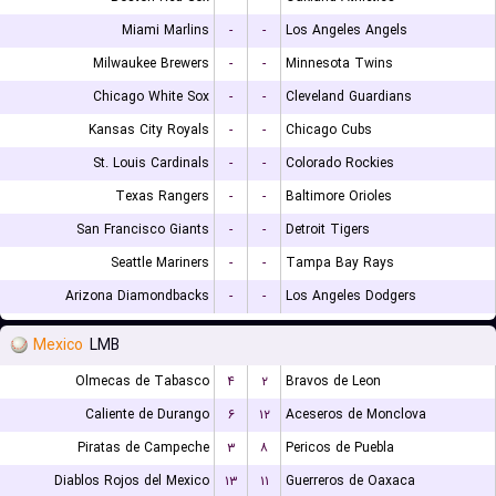
Miami Marlins
-
-
Los Angeles Angels
Milwaukee Brewers
-
-
Minnesota Twins
Chicago White Sox
-
-
Cleveland Guardians
Kansas City Royals
-
-
Chicago Cubs
St. Louis Cardinals
-
-
Colorado Rockies
Texas Rangers
-
-
Baltimore Orioles
San Francisco Giants
-
-
Detroit Tigers
Seattle Mariners
-
-
Tampa Bay Rays
Arizona Diamondbacks
-
-
Los Angeles Dodgers
Mexico
LMB
Olmecas de Tabasco
۴
۲
Bravos de Leon
Caliente de Durango
۶
۱۲
Aceseros de Monclova
Piratas de Campeche
۳
۸
Pericos de Puebla
Diablos Rojos del Mexico
۱۳
۱۱
Guerreros de Oaxaca