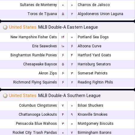
Sultanes de Monterrey
۰
۰
Charros de Jalisco
Toros de Tijuana
۵
۲
Algodoneros Union Laguna
United States
MiLB Double-A Eastern League
New Hampshire Fisher Cats
۱۴
۰
Portland Sea Dogs
Erie Seawolves
۱۰
۶
Altoona Curve
Binghamton Rumble Ponies
۶
۴
Hartford Yard Goats
Chesapeake Baysox
۵
۲
Harrisburg Senators
Akron Zips
۶
۳
Somerset Patriots
Richmond Flying Squirrels
۶
۲
Reading Fightin Phils
United States
MiLB Double-A Southern League
Columbus Clingstones
۷
۰
Biloxi Shuckers
Chattanooga Lookouts
۴
۹
Knoxville Smokies
Pensacola Blue Wahoos
۳
۰
Montgomery Biscuits
Rocket City Trash Pandas
۰
۷
Birmingham Barons