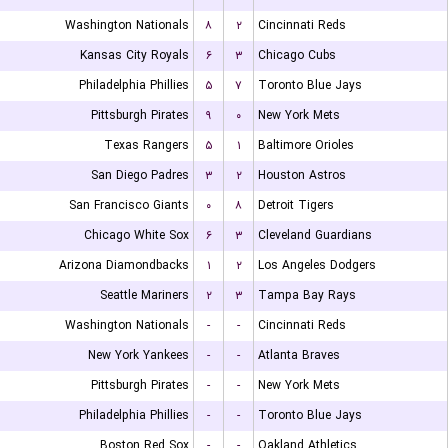
Washington Nationals
۸
۲
Cincinnati Reds
Kansas City Royals
۶
۳
Chicago Cubs
Philadelphia Phillies
۵
۷
Toronto Blue Jays
Pittsburgh Pirates
۹
۰
New York Mets
Texas Rangers
۵
۱
Baltimore Orioles
San Diego Padres
۳
۲
Houston Astros
San Francisco Giants
۰
۸
Detroit Tigers
Chicago White Sox
۶
۳
Cleveland Guardians
Arizona Diamondbacks
۱
۲
Los Angeles Dodgers
Seattle Mariners
۲
۳
Tampa Bay Rays
Washington Nationals
-
-
Cincinnati Reds
New York Yankees
-
-
Atlanta Braves
Pittsburgh Pirates
-
-
New York Mets
Philadelphia Phillies
-
-
Toronto Blue Jays
Boston Red Sox
-
-
Oakland Athletics