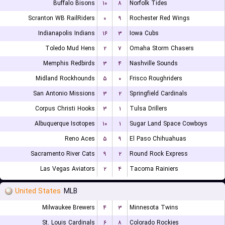
Buffalo Bisons
۱۰
۸
Norfolk Tides
Scranton WB RailRiders
۰
۹
Rochester Red Wings
Indianapolis Indians
۱۶
۳
Iowa Cubs
Toledo Mud Hens
۲
۷
Omaha Storm Chasers
Memphis Redbirds
۳
۴
Nashville Sounds
Midland Rockhounds
۵
۰
Frisco Roughriders
San Antonio Missions
۳
۲
Springfield Cardinals
Corpus Christi Hooks
۳
۱
Tulsa Drillers
Albuquerque Isotopes
۱۰
۱
Sugar Land Space Cowboys
Reno Aces
۵
۹
El Paso Chihuahuas
Sacramento River Cats
۹
۲
Round Rock Express
Las Vegas Aviators
۲
۴
Tacoma Rainiers
United States
MLB
Milwaukee Brewers
۴
۳
Minnesota Twins
St. Louis Cardinals
۶
۸
Colorado Rockies