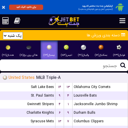
اپلیکیشن جت بت مختص اندروید
برای دانلود کلیک کنید
(دسترسی آسان و بدون فیلترشکن به سایت)
دسته بندی ورزش ها
فوتبال(۶۳۹)
بسکتبال(۱۱۲)
والیبال(۳۸)
تنیس(۱۵۴)
بیسبال(۷۳)
هاکی روی یخ(۱۸)
هندبال(۲۸)
United States
MiLB Triple-A
Salt Lake Bees
۱۴
۱۳
Oklahoma City Comets
St. Paul Saints
۹
۴
Louisville Bats
Gwinnett Stripers
۴
۱
Jacksonville Jumbo Shrimp
Charlotte Knights
۶
۹
Durham Bulls
Syracuse Mets
۱۳
۷
Columbus Clippers