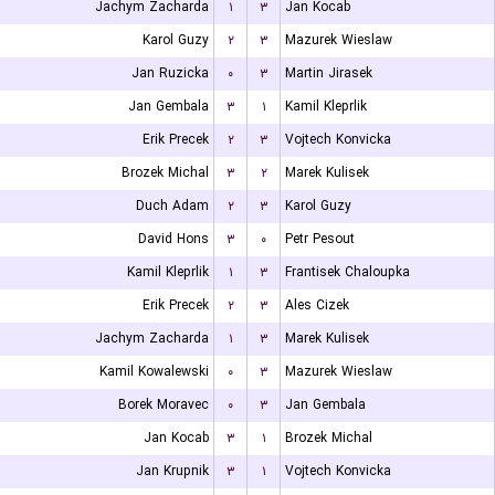
Jachym Zacharda
۱
۳
Jan Kocab
Karol Guzy
۲
۳
Mazurek Wieslaw
Jan Ruzicka
۰
۳
Martin Jirasek
Jan Gembala
۳
۱
Kamil Kleprlik
Erik Precek
۲
۳
Vojtech Konvicka
Brozek Michal
۳
۲
Marek Kulisek
Duch Adam
۲
۳
Karol Guzy
David Hons
۳
۰
Petr Pesout
Kamil Kleprlik
۱
۳
Frantisek Chaloupka
Erik Precek
۲
۳
Ales Cizek
Jachym Zacharda
۱
۳
Marek Kulisek
Kamil Kowalewski
۰
۳
Mazurek Wieslaw
Borek Moravec
۰
۳
Jan Gembala
Jan Kocab
۳
۱
Brozek Michal
Jan Krupnik
۳
۱
Vojtech Konvicka