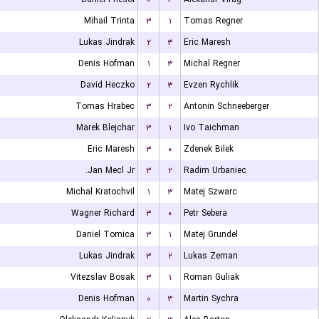
Mihail Trinta
۳
۱
Tomas Regner
Lukas Jindrak
۲
۳
Eric Maresh
Denis Hofman
۱
۳
Michal Regner
David Heczko
۲
۳
Evzen Rychlik
Tomas Hrabec
۳
۲
Antonin Schneeberger
Marek Blejchar
۳
۱
Ivo Taichman
Eric Maresh
۳
۰
Zdenek Bilek
Jan Mecl Jr.
۳
۲
Radim Urbaniec
Michal Kratochvil
۱
۳
Matej Szwarc
Wagner Richard
۳
۰
Petr Sebera
Daniel Tomica
۳
۱
Matej Grundel
Lukas Jindrak
۳
۲
Lukas Zeman
Vitezslav Bosak
۳
۱
Roman Guliak
Denis Hofman
۰
۳
Martin Sychra