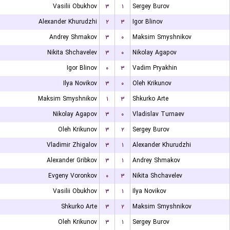
Vasilii Obukhov
۳
۱
Sergey Burov
Alexander Khurudzhi
۲
۳
Igor Blinov
Andrey Shmakov
۳
۰
Maksim Smyshnikov
Nikita Shchavelev
۳
۰
Nikolay Agapov
Igor Blinov
۰
۳
Vadim Pryakhin
Ilya Novikov
۳
۰
Oleh Krikunov
Maksim Smyshnikov
۱
۳
Shkurko Arte
Nikolay Agapov
۳
۰
Vladislav Turnaev
Oleh Krikunov
۳
۲
Sergey Burov
Vladimir Zhigalov
۳
۱
Alexander Khurudzhi
Alexander Gribkov
۳
۱
Andrey Shmakov
Evgeny Voronkov
۰
۳
Nikita Shchavelev
Vasilii Obukhov
۳
۱
Ilya Novikov
Shkurko Arte
۳
۲
Maksim Smyshnikov
Oleh Krikunov
۳
۱
Sergey Burov