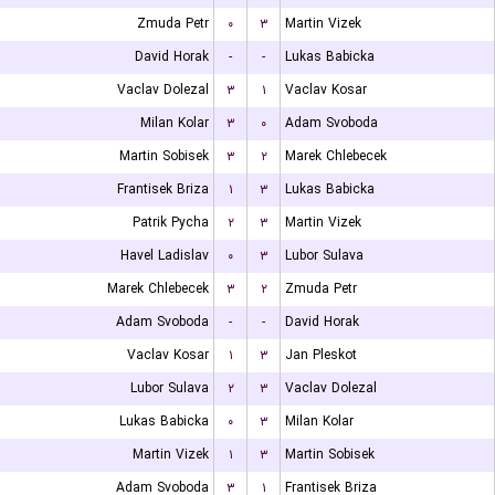
Zmuda Petr
۰
۳
Martin Vizek
David Horak
-
-
Lukas Babicka
Vaclav Dolezal
۳
۱
Vaclav Kosar
Milan Kolar
۳
۰
Adam Svoboda
Martin Sobisek
۳
۲
Marek Chlebecek
Frantisek Briza
۱
۳
Lukas Babicka
Patrik Pycha
۲
۳
Martin Vizek
Havel Ladislav
۰
۳
Lubor Sulava
Marek Chlebecek
۳
۲
Zmuda Petr
Adam Svoboda
-
-
David Horak
Vaclav Kosar
۱
۳
Jan Pleskot
Lubor Sulava
۲
۳
Vaclav Dolezal
Lukas Babicka
۰
۳
Milan Kolar
Martin Vizek
۱
۳
Martin Sobisek
Adam Svoboda
۳
۱
Frantisek Briza