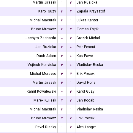
Martin Jirasek
۱
۳
Jan Ruzicka
Karol Guzy
۳
۲
Zapala Krzysztof
Michal Macurak
۳
۱
Lukas Kantor
Bruno Mrowetz
۳
۲
Tomas Fojtik
Jachym Zacharda
۰
۳
Brozek Michal
Jan Ruzicka
۳
۰
Petr Pesout
Duch Adam
۳
۰
Kos Pawel
Vojtech Konvicka
۳
۰
Vladislav Reska
Michal Moravec
۳
۲
Erik Precek
Martin Jirasek
۳
۱
David Hons
Kamil Kowalewski
۰
۳
Karol Guzy
Marek Kulisek
۲
۳
Jan Kocab
Michal Macurak
۳
۱
Vladislav Reska
Bruno Mrowetz
۲
۳
Erik Precek
Pavel Rissky
۱
۳
Ales Langer