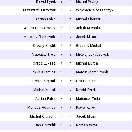
Dawid Pyrek
۲
۳
Michal Wolny
Krzysztof Juszczyk
۳
۰
Wojciech Wojtaszczyk
Adrian Fabis
۰
۳
Michal Skorski
Adam Ruszkiewicz
۳
۲
Jakub Michalski
Mateusz Rutkowski
۳
۰
Jacek Mitas
Cezary Pawlik
۱
۳
Gluszek Michal
Mateusz Trela
۳
۱
Mikolaj Lukaszewski
Oracz Lukasz
۱
۳
Michal Durda
Jakub Kuzmicz
۳
۲
Marcin Marchlewski
Robert Szymik
۱
۳
Fira Damian
Michal Krutak
۳
۰
Dawid Pyrek
Adrian Fabis
۳
۱
Mateusz Trela
Mariusz Adamus
۰
۳
Pawel Kurek
Michal Olbrycht
۳
۲
Jacek Mitas
Jan Orszulik
۳
۰
Roman Wiza