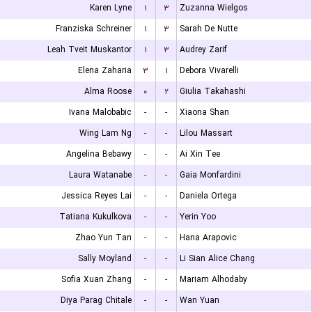
Karen Lyne
۱
۳
Zuzanna Wielgos
Franziska Schreiner
۱
۳
Sarah De Nutte
Leah Tveit Muskantor
۱
۳
Audrey Zarif
Elena Zaharia
۳
۱
Debora Vivarelli
Alma Roose
۰
۲
Giulia Takahashi
Ivana Malobabic
-
-
Xiaona Shan
Wing Lam Ng
-
-
Lilou Massart
Angelina Bebawy
-
-
Ai Xin Tee
Laura Watanabe
-
-
Gaia Monfardini
Jessica Reyes Lai
-
-
Daniela Ortega
Tatiana Kukulkova
-
-
Yerin Yoo
Zhao Yun Tan
-
-
Hana Arapovic
Sally Moyland
-
-
Li Sian Alice Chang
Sofia Xuan Zhang
-
-
Mariam Alhodaby
Diya Parag Chitale
-
-
Wan Yuan