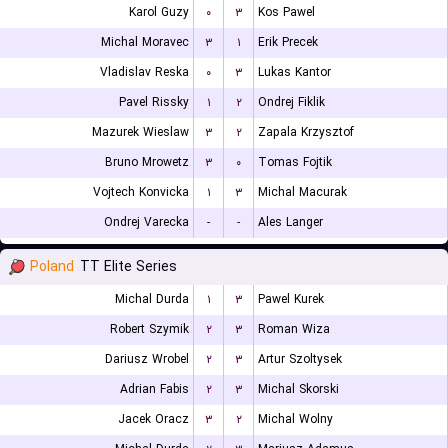
Karol Guzy
۰
۳
Kos Pawel
Michal Moravec
۳
۱
Erik Precek
Vladislav Reska
۰
۳
Lukas Kantor
Pavel Rissky
۱
۲
Ondrej Fiklik
Mazurek Wieslaw
۳
۲
Zapala Krzysztof
Bruno Mrowetz
۳
۰
Tomas Fojtik
Vojtech Konvicka
۱
۳
Michal Macurak
Ondrej Varecka
-
-
Ales Langer
Poland
TT Elite Series
Michal Durda
۱
۳
Pawel Kurek
Robert Szymik
۲
۳
Roman Wiza
Dariusz Wrobel
۲
۳
Artur Szoltysek
Adrian Fabis
۲
۳
Michal Skorski
Jacek Oracz
۳
۲
Michal Wolny