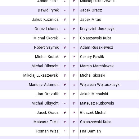
Adrian Fabis
۰
۳
Mikolaj Lukaszewski
Dawid Pyrek
۰
۳
Jacek Oracz
Jakub Kuzmicz
۲
۳
Jacek Mitas
Oracz Lukasz
۰
۳
Krzysztof Juszczyk
Michal Skorski
۰
۳
Golaszewski Kuba
Robert Szymik
۳
۰
Adam Ruszkiewicz
Michal Krutak
۳
۲
Cezary Pawlik
Michal Olbrycht
۲
۳
Marcin Marchlewski
Mikolaj Lukaszewski
۲
۳
Michal Skorski
Mariusz Adamus
۳
۰
Wojciech Wojtaszczyk
Jan Orszulik
۲
۳
Jakub Michalski
Michal Olbrycht
۰
۳
Mateusz Rutkowski
Jacek Oracz
۳
۲
Gluszek Michal
Mateusz Trela
۲
۳
Golaszewski Kuba
Roman Wiza
۱
۳
Fira Damian