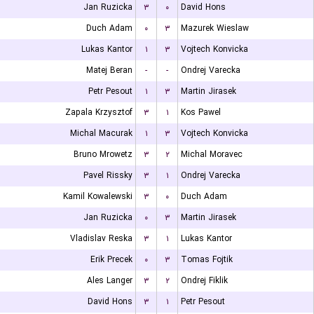
Jan Ruzicka
۳
۰
David Hons
Duch Adam
۰
۳
Mazurek Wieslaw
Lukas Kantor
۱
۳
Vojtech Konvicka
Matej Beran
-
-
Ondrej Varecka
Petr Pesout
۱
۳
Martin Jirasek
Zapala Krzysztof
۳
۱
Kos Pawel
Michal Macurak
۱
۳
Vojtech Konvicka
Bruno Mrowetz
۳
۲
Michal Moravec
Pavel Rissky
۳
۱
Ondrej Varecka
Kamil Kowalewski
۳
۰
Duch Adam
Jan Ruzicka
۰
۳
Martin Jirasek
Vladislav Reska
۳
۱
Lukas Kantor
Erik Precek
۰
۳
Tomas Fojtik
Ales Langer
۳
۲
Ondrej Fiklik
David Hons
۳
۱
Petr Pesout