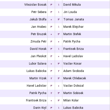
Vitezslav Bosak
۳
۱
David Mikula
Petr Sebera
۳
۱
Jiri Louda
Jakub Stolfa
۰
۳
Tomas Janata
Jan Hrabec
۳
۱
Marek Blejchar
Petr Bruzek
۰
۳
Martin Stefek
Zmuda Petr
۳
۰
Patrik Pycha
David Horak
۳
۱
Frantisek Briza
Jan Pleskot
۳
۰
Havel Ladislav
Lubor Sulava
۰
۳
Vaclav Kosar
Lukas Babicka
۳
۲
Adam Svoboda
Martin Vizek
۲
۳
Marek Chlebecek
Havel Ladislav
۳
۰
Vaclav Dolezal
Patrik Pycha
۲
۳
Martin Sobisek
Frantisek Briza
۰
۳
Milan Kolar
Darin Kryl
۳
۱
Lukas Babicka