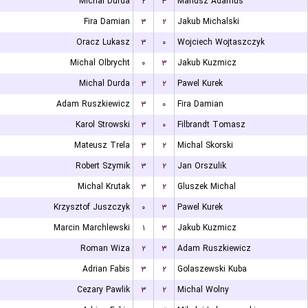
Michal Durda
۲
۳
Mariusz Adamus
Fira Damian
۳
۲
Jakub Michalski
Oracz Lukasz
۳
۰
Wojciech Wojtaszczyk
Michal Olbrycht
۰
۳
Jakub Kuzmicz
Michal Durda
۳
۲
Pawel Kurek
Adam Ruszkiewicz
۳
۰
Fira Damian
Karol Strowski
۳
۰
Filbrandt Tomasz
Mateusz Trela
۳
۲
Michal Skorski
Robert Szymik
۳
۲
Jan Orszulik
Michal Krutak
۳
۲
Gluszek Michal
Krzysztof Juszczyk
۰
۳
Pawel Kurek
Marcin Marchlewski
۱
۳
Jakub Kuzmicz
Roman Wiza
۲
۳
Adam Ruszkiewicz
Adrian Fabis
۳
۲
Golaszewski Kuba
Cezary Pawlik
۳
۲
Michal Wolny