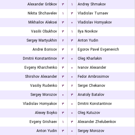
Alexander Gribkov
۳
۱
Andrey Shmakov
Nikita Shchavelev
۱
۳
Vladislav Turnaev
Mikhailov Aleksei
۳
۰
Vladislav Homyakov
Vasilii Obukhov
۳
۱
Ilya Novikov
Sergey Martyukhin
۲
۳
Anton Yudin
Andrei Borisov
۳
۲
Egorov Pavel Evgenevich
Dmitrii Konstantinov
۳
۰
Oleg Kharlakin
Evgeny Kharchenko
۳
۰
Ivanov Alexander
Shirshov Alexander
۳
۰
Fedor Ambrosimov
Vasiliy Rudenko
۳
۲
Sergei Chekanov
Sergey Morozov
۰
۳
Anatoly Batalov
Vladislav Homyakov
۳
۰
Dmitrii Konstantinov
Alexey Boyko
۳
۰
Oleg Kutuzov
Evgeny Grishaev
۱
۳
Alexander Zhelubenkov
Anton Yudin
۳
۰
Sergey Morozov