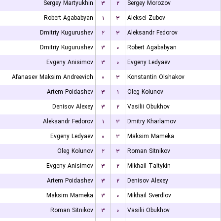
Sergey Martyukhin
۳
۲
Sergey Morozov
Robert Agababyan
۱
۳
Aleksei Zubov
Dmitriy Kugurushev
۲
۳
Aleksandr Fedorov
Dmitriy Kugurushev
۳
۰
Robert Agababyan
Evgeny Anisimov
۳
۰
Evgeny Ledyaev
Afanasev Maksim Andreevich
۰
۳
Konstantin Olshakov
Artem Poidashev
۳
۱
Oleg Kolunov
Denisov Alexey
۳
۲
Vasilii Obukhov
Aleksandr Fedorov
۱
۳
Dmitry Kharlamov
Evgeny Ledyaev
۰
۳
Maksim Mameka
Oleg Kolunov
۲
۳
Roman Sitnikov
Evgeny Anisimov
۳
۲
Mikhail Taltykin
Artem Poidashev
۳
۲
Denisov Alexey
Maksim Mameka
۳
۰
Mikhail Sverdlov
Roman Sitnikov
۳
۰
Vasilii Obukhov