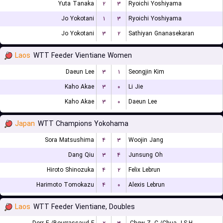
Yuta Tanaka
۲
۳
Ryoichi Yoshiyama
Jo Yokotani
۱
۳
Ryoichi Yoshiyama
Jo Yokotani
۳
۲
Sathiyan Gnanasekaran
Laos
WTT Feeder Vientiane Women
Daeun Lee
۳
۱
Seongjin Kim
Kaho Akae
۳
۰
Li Jie
Kaho Akae
۳
۰
Daeun Lee
Japan
WTT Champions Yokohama
Sora Matsushima
۴
۳
Woojin Jang
Dang Qiu
۳
۴
Junsung Oh
Hiroto Shinozuka
۴
۲
Felix Lebrun
Harimoto Tomokazu
۴
۰
Alexis Lebrun
Laos
WTT Feeder Vientiane, Doubles