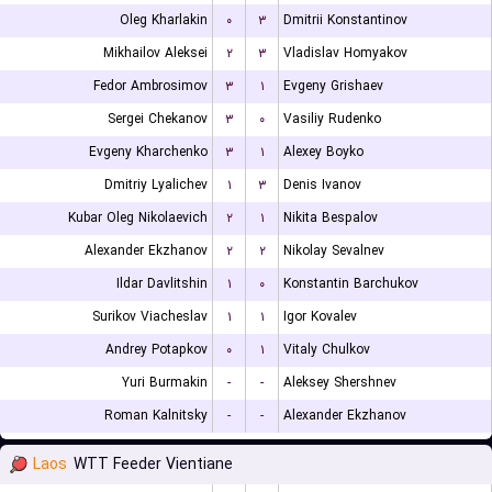
Oleg Kharlakin
۰
۳
Dmitrii Konstantinov
Mikhailov Aleksei
۲
۳
Vladislav Homyakov
Fedor Ambrosimov
۳
۱
Evgeny Grishaev
Sergei Chekanov
۳
۰
Vasiliy Rudenko
Evgeny Kharchenko
۳
۱
Alexey Boyko
Dmitriy Lyalichev
۱
۳
Denis Ivanov
Kubar Oleg Nikolaevich
۲
۱
Nikita Bespalov
Alexander Ekzhanov
۲
۲
Nikolay Sevalnev
Ildar Davlitshin
۱
۰
Konstantin Barchukov
Surikov Viacheslav
۱
۱
Igor Kovalev
Andrey Potapkov
۰
۱
Vitaly Chulkov
Yuri Burmakin
-
-
Aleksey Shershnev
Roman Kalnitsky
-
-
Alexander Ekzhanov
Laos
WTT Feeder Vientiane