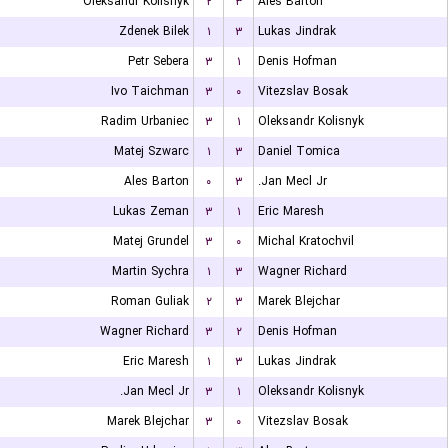
Oleksandr Kolisnyk
۲
۳
Ales Barton
Zdenek Bilek
۱
۳
Lukas Jindrak
Petr Sebera
۳
۱
Denis Hofman
Ivo Taichman
۳
۰
Vitezslav Bosak
Radim Urbaniec
۳
۱
Oleksandr Kolisnyk
Matej Szwarc
۱
۳
Daniel Tomica
Ales Barton
۰
۳
Jan Mecl Jr.
Lukas Zeman
۳
۱
Eric Maresh
Matej Grundel
۳
۰
Michal Kratochvil
Martin Sychra
۱
۳
Wagner Richard
Roman Guliak
۲
۳
Marek Blejchar
Wagner Richard
۳
۲
Denis Hofman
Eric Maresh
۱
۳
Lukas Jindrak
Jan Mecl Jr.
۳
۱
Oleksandr Kolisnyk
Marek Blejchar
۳
۰
Vitezslav Bosak