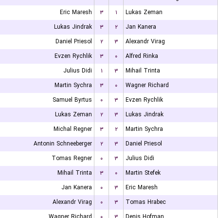
Eric Maresh
۳
۱
Lukas Zeman
Lukas Jindrak
۳
۲
Jan Kanera
Daniel Priesol
۲
۳
Alexandr Virag
Evzen Rychlik
۳
۰
Alfred Rinka
Julius Didi
۱
۳
Mihail Trinta
Martin Sychra
۳
۰
Wagner Richard
Samuel Byrtus
۰
۳
Evzen Rychlik
Lukas Zeman
۲
۳
Lukas Jindrak
Michal Regner
۳
۲
Martin Sychra
Antonin Schneeberger
۲
۳
Daniel Priesol
Tomas Regner
۰
۳
Julius Didi
Mihail Trinta
۳
۰
Martin Stefek
Jan Kanera
۰
۳
Eric Maresh
Alexandr Virag
۰
۳
Tomas Hrabec
Wagner Richard
۰
۳
Denis Hofman