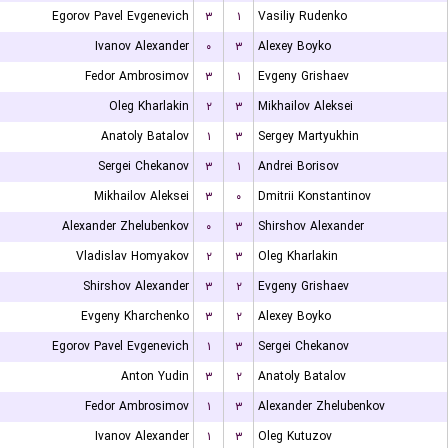
Egorov Pavel Evgenevich
۳
۱
Vasiliy Rudenko
Ivanov Alexander
۰
۳
Alexey Boyko
Fedor Ambrosimov
۳
۱
Evgeny Grishaev
Oleg Kharlakin
۲
۳
Mikhailov Aleksei
Anatoly Batalov
۱
۳
Sergey Martyukhin
Sergei Chekanov
۳
۱
Andrei Borisov
Mikhailov Aleksei
۳
۰
Dmitrii Konstantinov
Alexander Zhelubenkov
۰
۳
Shirshov Alexander
Vladislav Homyakov
۲
۳
Oleg Kharlakin
Shirshov Alexander
۳
۲
Evgeny Grishaev
Evgeny Kharchenko
۳
۲
Alexey Boyko
Egorov Pavel Evgenevich
۱
۳
Sergei Chekanov
Anton Yudin
۳
۲
Anatoly Batalov
Fedor Ambrosimov
۱
۳
Alexander Zhelubenkov
Ivanov Alexander
۱
۳
Oleg Kutuzov