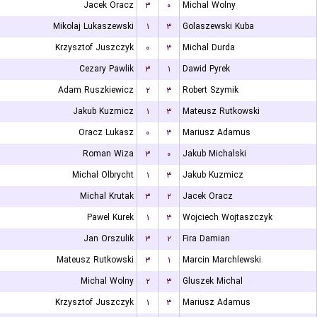
Jacek Oracz
۳
۰
Michal Wolny
Mikolaj Lukaszewski
۱
۳
Golaszewski Kuba
Krzysztof Juszczyk
۰
۳
Michal Durda
Cezary Pawlik
۳
۱
Dawid Pyrek
Adam Ruszkiewicz
۲
۳
Robert Szymik
Jakub Kuzmicz
۱
۳
Mateusz Rutkowski
Oracz Lukasz
۰
۳
Mariusz Adamus
Roman Wiza
۳
۰
Jakub Michalski
Michal Olbrycht
۱
۳
Jakub Kuzmicz
Michal Krutak
۳
۲
Jacek Oracz
Pawel Kurek
۱
۳
Wojciech Wojtaszczyk
Jan Orszulik
۳
۲
Fira Damian
Mateusz Rutkowski
۳
۱
Marcin Marchlewski
Michal Wolny
۲
۳
Gluszek Michal
Krzysztof Juszczyk
۱
۳
Mariusz Adamus