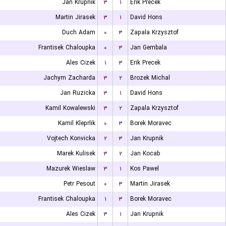
Jan Krupnik
۳
۱
Erik Precek
Martin Jirasek
۳
۱
David Hons
Duch Adam
۰
۳
Zapala Krzysztof
Frantisek Chaloupka
۰
۳
Jan Gembala
Ales Cizek
۱
۳
Erik Precek
Jachym Zacharda
۳
۲
Brozek Michal
Jan Ruzicka
۳
۱
David Hons
Kamil Kowalewski
۳
۲
Zapala Krzysztof
Kamil Kleprlik
۰
۳
Borek Moravec
Vojtech Konvicka
۲
۳
Jan Krupnik
Marek Kulisek
۳
۲
Jan Kocab
Mazurek Wieslaw
۳
۱
Kos Pawel
Petr Pesout
۰
۳
Martin Jirasek
Frantisek Chaloupka
۱
۳
Borek Moravec
Ales Cizek
۳
۱
Jan Krupnik