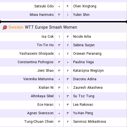
Satsuki Odo
۰
۴
Chen Xingtong
Miwa Harimoto
۴
۱
Yubin Shin
Sweden
WTT Europe Smash Women
Isa Cok
۱
۳
Nicole Arlia
Tin-Tin Ho
۳
۲
Sabina Surjan
Yashaswini Ghorpade
۰
۲
Orawan Paranang
Constantina Psihogios
۳
۰
Paulina Vega
Jieni Shao
۳
۲
Katarzyna Wegrzyn
Veronika Matiunina
۰
۳
Diaconu Adina
Xialian Ni
۳
۱
Zauresh Akasheva
Altinkaya Sibel
۱
۳
Su Tsz Tung
Ece Harac
۱
۳
Lea Rakovac
Agnes Svensson
۰
۳
Yu-Han Peng
Tung-Chuan Chien
۳
۲
Sarvinoz Mirkadirova