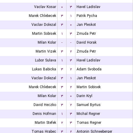
Vaclav Kosar
۰
۳
Havel Ladislav
Marek Chlebecek
۳
۱
Patrik Pycha
Vaclav Dolezal
۳
۰
Jan Pleskot
Martin Sobisek
۱
۳
Zmuda Petr
Milan Kolar
-
-
David Horak
Martin Vizek
۳
۲
Zmuda Petr
Lubor Sulava
۱
۳
Havel Ladislav
Lukas Babicka
۳
۲
Adam Svoboda
Vaclav Dolezal
۳
۱
Jan Pleskot
Marek Chlebecek
۳
۲
Martin Sobisek
Milan Kolar
۳
۰
Darin Kryl
David Heczko
۳
۲
Samuel Byrtus
Denis Hofman
۱
۳
Michal Regner
Martin Stefek
۲
۳
Tomas Regner
Tomas Hrabec
۳
۲
Antonin Schneeberger