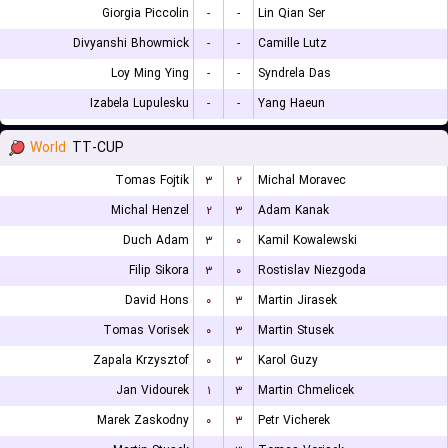
Giorgia Piccolin
-
-
Lin Qian Ser
Divyanshi Bhowmick
-
-
Camille Lutz
Loy Ming Ying
-
-
Syndrela Das
Izabela Lupulesku
-
-
Yang Haeun
World
TT-CUP
Tomas Fojtik
۳
۲
Michal Moravec
Michal Henzel
۲
۳
Adam Kanak
Duch Adam
۳
۰
Kamil Kowalewski
Filip Sikora
۳
۰
Rostislav Niezgoda
David Hons
۰
۳
Martin Jirasek
Tomas Vorisek
۰
۳
Martin Stusek
Zapala Krzysztof
۰
۳
Karol Guzy
Jan Vidourek
۱
۳
Martin Chmelicek
Marek Zaskodny
۰
۳
Petr Vicherek