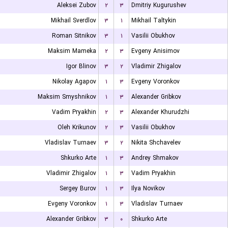
Aleksei Zubov
۲
۳
Dmitriy Kugurushev
Mikhail Sverdlov
۳
۱
Mikhail Taltykin
Roman Sitnikov
۳
۱
Vasilii Obukhov
Maksim Mameka
۲
۳
Evgeny Anisimov
Igor Blinov
۳
۲
Vladimir Zhigalov
Nikolay Agapov
۱
۳
Evgeny Voronkov
Maksim Smyshnikov
۱
۳
Alexander Gribkov
Vadim Pryakhin
۲
۳
Alexander Khurudzhi
Oleh Krikunov
۲
۳
Vasilii Obukhov
Vladislav Turnaev
۳
۲
Nikita Shchavelev
Shkurko Arte
۱
۳
Andrey Shmakov
Vladimir Zhigalov
۱
۳
Vadim Pryakhin
Sergey Burov
۱
۳
Ilya Novikov
Evgeny Voronkov
۱
۳
Vladislav Turnaev
Alexander Gribkov
۳
۰
Shkurko Arte