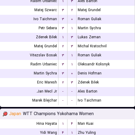
Radim Urbaniec
۱
۳
Ales Barton
Matej Szwarc
۳
۲
Matej Grundel
Ivo Taichman
۳
۰
Roman Guliak
Petr Sebera
۳
۱
Martin Sychra
Zdenek Bilek
۱
۳
Lukas Zeman
Matej Grundel
۲
۳
Michal Kratochvil
Vitezslav Bosak
۳
۱
Roman Guliak
Radim Urbaniec
۳
۱
Oleksandr Kolisnyk
Martin Sychra
۳
۰
Denis Hofman
Eric Maresh
۲
۳
Zdenek Bilek
Jan Mecl Jr.
-
-
Ales Barton
Marek Blejchar
-
-
Ivo Taichman
Japan
WTT Champions Yokohama Women
Hina Hayata
۱
۴
Man Kuai
Yidi Wang
۴
۱
Zhu Yuling