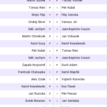
Martin Stusek
۰
۳
Tomas Vorisek
Tomas Rein
۳
۱
Petr Kubat
Strejc Filip
۲
۳
Filip Cernota
Ondrej Skvor
۳
۲
Vanous Jiri
Sebl Jachym
۳
۱
Jean-Baptiste Cousin
Martin Chmelicek
۳
۰
Jan Vidourek
Karol Guzy
۳
۰
Kamil Kowalewski
Petr Kubat
۰
۳
Tomas Rein
Sebl Jachym
۲
۳
Jean-Baptiste Cousin
Zapala Krzysztof
۱
۳
Duch Adam
Frantisek Chaloupka
۱
۳
Kamil Kleprlik
Ales Cizek
۱
۳
Vojtech Konvicka
Kamil Kowalewski
۳
۱
Kos Pawel
Jan Ruzicka
۳
۱
Petr Pesout
Borek Moravec
۳
۱
Jan Gembala