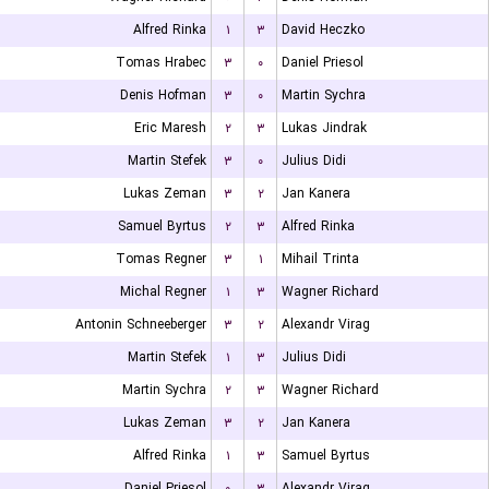
Alfred Rinka
۱
۳
David Heczko
Tomas Hrabec
۳
۰
Daniel Priesol
Denis Hofman
۳
۰
Martin Sychra
Eric Maresh
۲
۳
Lukas Jindrak
Martin Stefek
۳
۰
Julius Didi
Lukas Zeman
۳
۲
Jan Kanera
Samuel Byrtus
۲
۳
Alfred Rinka
Tomas Regner
۳
۱
Mihail Trinta
Michal Regner
۱
۳
Wagner Richard
Antonin Schneeberger
۳
۲
Alexandr Virag
Martin Stefek
۱
۳
Julius Didi
Martin Sychra
۲
۳
Wagner Richard
Lukas Zeman
۳
۲
Jan Kanera
Alfred Rinka
۱
۳
Samuel Byrtus
Daniel Priesol
۰
۳
Alexandr Virag