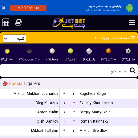
اپلیکیشن جت بت مختص اندروید
برای دانلود کلیک کنید
(دسترسی آسان و بدون فیلترشکن به سایت)
دسته بندی ورزش ها
فوتبال(۹۷۸)
بسکتبال(۱۲۴)
والیبال(۴۷)
تنیس(۱۶۴)
بیسبال(۶۱)
هاکی روی یخ(۲۳)
هندبال(۱۸)
Russia
Liga Pro
Mikhail Mukhamedzhanov
۳
۲
Kogotkov Sergei
Oleg Kutuzov
۱
۳
Evgeny Kharchenko
Anton Yudin
۱
۳
Sergey Martyukhin
Oleh Danilov
۲
۳
Roman Kalnitsky
Mikhail Taltykin
۳
۲
Mikhail Sverdlov