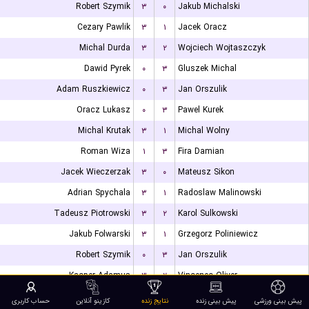
Robert Szymik
۳
۰
Jakub Michalski
Cezary Pawlik
۳
۱
Jacek Oracz
Michal Durda
۳
۲
Wojciech Wojtaszczyk
Dawid Pyrek
۰
۳
Gluszek Michal
Adam Ruszkiewicz
۰
۳
Jan Orszulik
Oracz Lukasz
۰
۳
Pawel Kurek
Michal Krutak
۳
۱
Michal Wolny
Roman Wiza
۱
۳
Fira Damian
Jacek Wieczerzak
۳
۰
Mateusz Sikon
Adrian Spychala
۳
۱
Radoslaw Malinowski
Tadeusz Piotrowski
۳
۲
Karol Sulkowski
Jakub Folwarski
۳
۱
Grzegorz Poliniewicz
Robert Szymik
۰
۳
Jan Orszulik
Kacper Adamus
۳
۲
Vincenec Oliver
Michal Minda
۰
۳
Jakub Wozniak
پیش بینی ورزشی
پیش بینی زنده
نتایج زنده
کازینو آنلاین
حساب کاربری