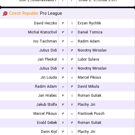
Dorr E./Bourrassaud F.
۲
۳
Chew Z. C./Chua J.S.H.
Czech Republic
Pro League
David Heczko
۳
۱
Evzen Rychlik
Michal Kratochvil
۳
۲
Daniel Tomica
Ivo Taichman
۳
۰
Radim Adam
Julius Didi
۲
۳
Novotny Miroslav
Jan Pleskot
۲
۳
Lubor Sulava
Julius Didi
۳
۲
Novotny Miroslav
Jiri Louda
۳
۰
Marcel Pikous
Radim Adam
۰
۳
David Mikula
Jan Hrabec
۳
۱
Roman Guliak
Jakub Stolfa
۳
۲
Plachy Jiri
Marcel Pikous
۳
۰
Frantisek Pusch
Evald Gebek
۲
۳
Roman Guliak
Darin Kryl
۳
۱
Plachy Jiri