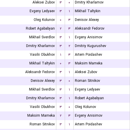
Aleksei Zubov
۳
۰
Dmitry Kharlamov
Evgeny Ledyaev
۳
۱
Mikhail Taltykin
Oleg Kolunov
۰
۳
Denisov Alexey
Robert Agababyan
۲
۳
Aleksandr Fedorov
Mikhail Sverdlov
۳
۱
Evgeny Anisimov
Dmitry Kharlamov
۳
۲
Dmitriy Kugurushev
Vasilii Obukhov
۱
۳
Artem Poidashev
Mikhail Taltykin
۰
۳
Maksim Mameka
Aleksandr Fedorov
۳
۱
Aleksei Zubov
Denisov Alexey
۳
۰
Roman Sitnikov
Mikhail Sverdlov
۳
۱
Evgeny Ledyaev
Dmitry Kharlamov
۳
۱
Robert Agababyan
Vasilii Obukhov
۳
۰
Oleg Kolunov
Maksim Mameka
۲
۳
Evgeny Anisimov
Roman Sitnikov
۳
۱
Artem Poidashev