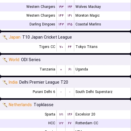
Western Chargers
۱۹۳
۱۹۴
Wolves Mackay
Western Chargers
۱۴۴
۱۴۱
Moreton Magic
Darling Dingoes
۱۴۳
۱۴۵
Coastal Marlins
Japan
T10 Japan Cricket League
Tigers CC
۷۰
۶۴
Tokyo Titans
World
ODI Series
Tanzania
۰
۶۱
Uganda
India
Delhi Premier League T20
Purani Delhi 6
-
-
South Delhi Superstarz
Netherlands
Topklasse
Sparta
۱۲۱
۱۴۶
Excelsior 20
HCC
۱۲۲
۶۷
Rotterdam CC