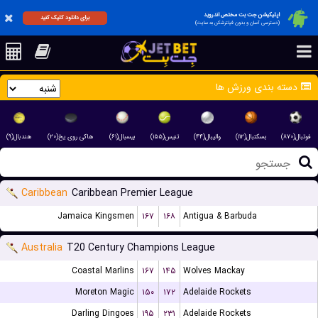
اپلیکیشن جت بت مختص اندروید
برای دانلود کلیک کنید
(دسترسی آسان و بدون فیلترشکن به سایت)
دسته بندی ورزش ها
فوتبال(۸۷۰)
بسکتبال(۱۱۲)
والیبال(۴۴)
تنیس(۱۵۵)
بیسبال(۶۱)
هاکی روی یخ(۲۰)
هندبال(۹)
Caribbean
Caribbean Premier League
Jamaica Kingsmen
۱۶۷
۱۶۸
Antigua & Barbuda
Australia
T20 Century Champions League
Coastal Marlins
۱۶۷
۱۴۵
Wolves Mackay
Moreton Magic
۱۵۰
۱۷۲
Adelaide Rockets
Darling Dingoes
۱۹۵
۲۳۱
Adelaide Rockets