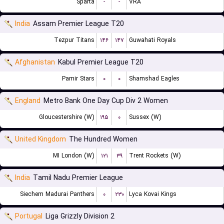
Sparta
-
-
VRA
India
Assam Premier League T20
Tezpur Titans
۱۴۶
۱۴۷
Guwahati Royals
Afghanistan
Kabul Premier League T20
Pamir Stars
۰
۰
Shamshad Eagles
England
Metro Bank One Day Cup Div 2 Women
Gloucestershire (W)
۱۹۵
۰
Sussex (W)
United Kingdom
The Hundred Women
MI London (W)
۱۲۱
۳۹
Trent Rockets (W)
India
Tamil Nadu Premier League
Siechem Madurai Panthers
۰
۲۳۰
Lyca Kovai Kings
Portugal
Liga Grizzly Division 2