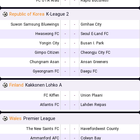
FC UTA Arad
-
-
Rapid Bucuresti
Republic of Korea
K-League 2
Suwon Samsung Bluewings
-
-
Gimhae City
Hwaseong FC
-
-
Seoul E-Land FC
Yongin City
-
-
Busan I. Park
Gimpo Citizen
-
-
Cheongju City FC
Chungnam Asan
-
-
Ansan Greeners
Gyeongnam FC
-
-
Daegu FC
Finland
Kakkonen Lohko A
FC Kiffen
-
-
Union Plaani
Atlantis FC
-
-
Lahden Reipas
Wales
Premier League
The New Saints FC
-
-
Haverfordwest County
Ammanford AFC
-
-
Colwyn Bay