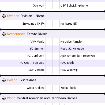
Oberwart
-
-
USV Scheiblingkirchen
Sweden
Division 1 Norra
Enkopings SK FK
-
-
Karlbergs BK
Netherlands
Eerste Divisie
VVV Venlo
-
-
Heracles Almelo
FC Emmen
-
-
Roda JC Kerkrade
FC Dordrecht
-
-
Ajax Amsterdam Reserves
FC Oss / Top Oss
-
-
NAC Breda
SBV Vitesse
-
-
RKC Waalwijk
Poland
Ekstraklasa
Wisla Krakow
-
-
Wisla Plock
World
Central American and Caribbean Games