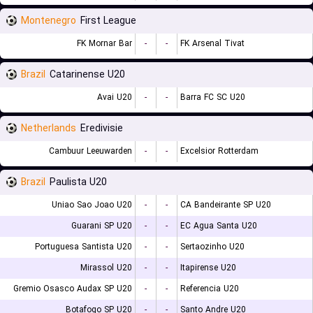
Montenegro
First League
FK Mornar Bar
-
-
FK Arsenal Tivat
Brazil
Catarinense U20
Avai U20
-
-
Barra FC SC U20
Netherlands
Eredivisie
Cambuur Leeuwarden
-
-
Excelsior Rotterdam
Brazil
Paulista U20
Uniao Sao Joao U20
-
-
CA Bandeirante SP U20
Guarani SP U20
-
-
EC Agua Santa U20
Portuguesa Santista U20
-
-
Sertaozinho U20
Mirassol U20
-
-
Itapirense U20
Gremio Osasco Audax SP U20
-
-
Referencia U20
Botafogo SP U20
-
-
Santo Andre U20