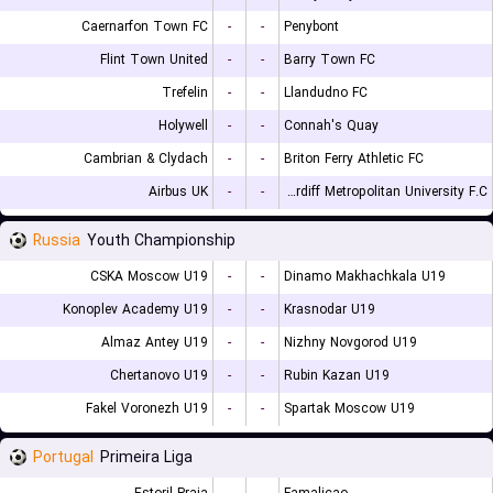
Caernarfon Town FC
-
-
Penybont
Flint Town United
-
-
Barry Town FC
Trefelin
-
-
Llandudno FC
Holywell
-
-
Connah's Quay
Cambrian & Clydach
-
-
Briton Ferry Athletic FC
Airbus UK
-
-
Cardiff Metropolitan University F.C.
Russia
Youth Championship
CSKA Moscow U19
-
-
Dinamo Makhachkala U19
Konoplev Academy U19
-
-
Krasnodar U19
Almaz Antey U19
-
-
Nizhny Novgorod U19
Chertanovo U19
-
-
Rubin Kazan U19
Fakel Voronezh U19
-
-
Spartak Moscow U19
Portugal
Primeira Liga