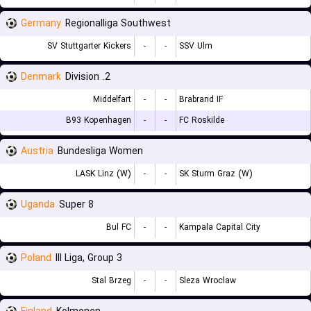
Germany
Regionalliga Southwest
SV Stuttgarter Kickers
-
-
SSV Ulm
Denmark
2. Division
Middelfart
-
-
Brabrand IF
B93 Kopenhagen
-
-
FC Roskilde
Austria
Bundesliga Women
LASK Linz (W)
-
-
SK Sturm Graz (W)
Uganda
Super 8
Bul FC
-
-
Kampala Capital City
Poland
III Liga, Group 3
Stal Brzeg
-
-
Sleza Wroclaw