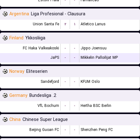
Estoril Praia
-
-
Famalicao
Argentina
Liga Profesional - Clausura
Union Santa Fe
۲
۱
Atletico Lanus
Finland
Ykkosliiga
FC Haka Valkeakoski
-
-
Jippo Joensuu
JaPS
-
-
Mikkelin Palloilijat MP
Norway
Eliteserien
Sandefjord
-
-
KFUM Oslo
Germany
2. Bundesliga
VfL Bochum
-
-
Hertha BSC Berlin
China
Chinese Super League
Beijing Guoan FC
-
-
Shenzhen Peng FC