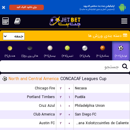
اپلیکیشن جت بت مختص اندروید
برای دانلود کلیک کنید
(دسترسی آسان و بدون فیلترشکن به سایت)
دسته بندی ورزش ها
فوتبال(۲۰۷)
بسکتبال(۴۰)
والیبال(۱۶)
تنیس(۱۲۵)
بیسبال(۴۷)
هاکی روی یخ(۱)
هندبال(۴)
North and Central America
CONCACAF Leagues Cup
Chicago Fire
۲
۰
Necaxa
Portland Timbers
۲
۱
Puebla
Cruz Azul
۱
۰
Philadelphia Union
Club America
۳
۰
San Diego FC
Austin FC
۲
۰
Club Tijuana Xoloitzcuintles de Caliente