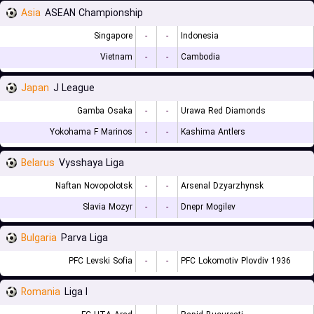
Asia
ASEAN Championship
Singapore
-
-
Indonesia
Vietnam
-
-
Cambodia
Japan
J League
Gamba Osaka
-
-
Urawa Red Diamonds
Yokohama F Marinos
-
-
Kashima Antlers
Belarus
Vysshaya Liga
Naftan Novopolotsk
-
-
Arsenal Dzyarzhynsk
Slavia Mozyr
-
-
Dnepr Mogilev
Bulgaria
Parva Liga
PFC Levski Sofia
-
-
PFC Lokomotiv Plovdiv 1936
Romania
Liga I