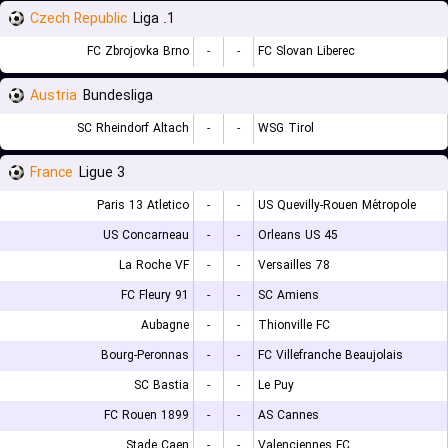
Czech Republic
1. Liga
FC Zbrojovka Brno
-
-
FC Slovan Liberec
Austria
Bundesliga
SC Rheindorf Altach
-
-
WSG Tirol
France
Ligue 3
Paris 13 Atletico
-
-
US Quevilly-Rouen Métropole
US Concarneau
-
-
Orleans US 45
La Roche VF
-
-
Versailles 78
FC Fleury 91
-
-
SC Amiens
Aubagne
-
-
Thionville FC
Bourg-Peronnas
-
-
FC Villefranche Beaujolais
SC Bastia
-
-
Le Puy
FC Rouen 1899
-
-
AS Cannes
Stade Caen
-
-
Valenciennes FC