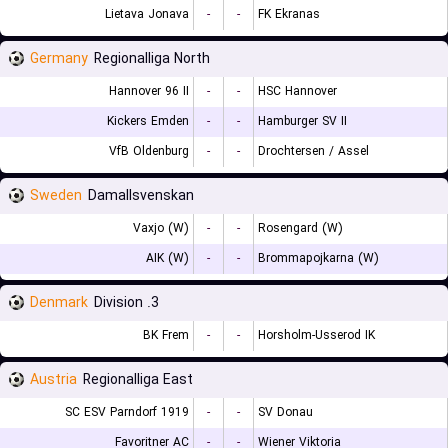
Lietava Jonava
-
-
FK Ekranas
Germany
Regionalliga North
Hannover 96 II
-
-
HSC Hannover
Kickers Emden
-
-
Hamburger SV II
VfB Oldenburg
-
-
Drochtersen / Assel
Sweden
Damallsvenskan
Vaxjo (W)
-
-
Rosengard (W)
AIK (W)
-
-
Brommapojkarna (W)
Denmark
3. Division
BK Frem
-
-
Horsholm-Usserod IK
Austria
Regionalliga East
SC ESV Parndorf 1919
-
-
SV Donau
Favoritner AC
-
-
Wiener Viktoria