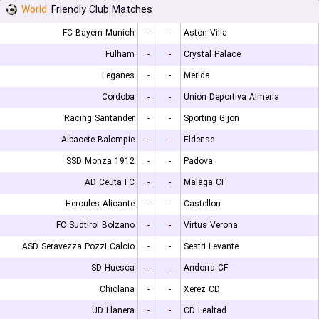
World
Friendly Club Matches
FC Bayern Munich
-
-
Aston Villa
Fulham
-
-
Crystal Palace
Leganes
-
-
Merida
Cordoba
-
-
Union Deportiva Almeria
Racing Santander
-
-
Sporting Gijon
Albacete Balompie
-
-
Eldense
SSD Monza 1912
-
-
Padova
AD Ceuta FC
-
-
Malaga CF
Hercules Alicante
-
-
Castellon
FC Sudtirol Bolzano
-
-
Virtus Verona
ASD Seravezza Pozzi Calcio
-
-
Sestri Levante
SD Huesca
-
-
Andorra CF
Chiclana
-
-
Xerez CD
UD Llanera
-
-
CD Lealtad