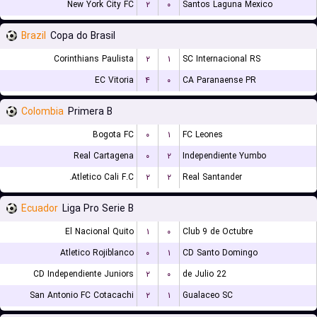
New York City FC
۲
۰
Santos Laguna Mexico
Brazil
Copa do Brasil
Corinthians Paulista
۲
۱
SC Internacional RS
EC Vitoria
۴
۰
CA Paranaense PR
Colombia
Primera B
Bogota FC
۰
۱
FC Leones
Real Cartagena
۰
۲
Independiente Yumbo
Atletico Cali F.C.
۲
۲
Real Santander
Ecuador
Liga Pro Serie B
El Nacional Quito
۱
۰
Club 9 de Octubre
Atletico Rojiblanco
۰
۱
CD Santo Domingo
CD Independiente Juniors
۲
۰
22 de Julio
San Antonio FC Cotacachi
۲
۱
Gualaceo SC