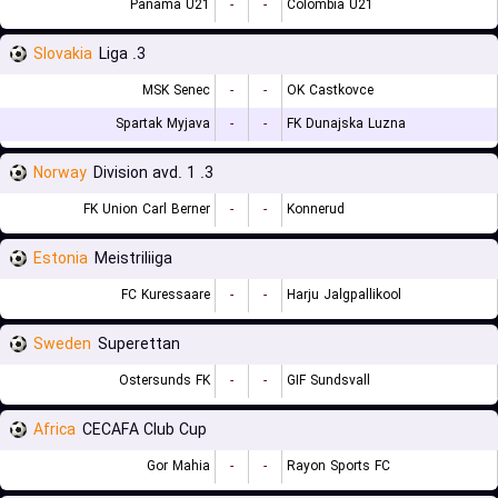
Panama U21
-
-
Colombia U21
Slovakia
3. Liga
MSK Senec
-
-
OK Castkovce
Spartak Myjava
-
-
FK Dunajska Luzna
Norway
3. Division avd. 1
FK Union Carl Berner
-
-
Konnerud
Estonia
Meistriliiga
FC Kuressaare
-
-
Harju Jalgpallikool
Sweden
Superettan
Ostersunds FK
-
-
GIF Sundsvall
Africa
CECAFA Club Cup
Gor Mahia
-
-
Rayon Sports FC