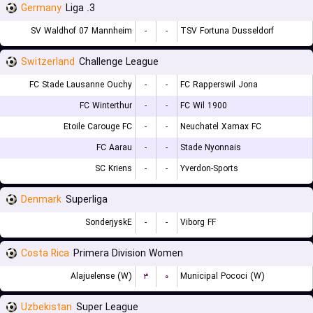
Germany
3. Liga
SV Waldhof 07 Mannheim
-
-
TSV Fortuna Dusseldorf
Switzerland
Challenge League
FC Stade Lausanne Ouchy
-
-
FC Rapperswil Jona
FC Winterthur
-
-
FC Wil 1900
Etoile Carouge FC
-
-
Neuchatel Xamax FC
FC Aarau
-
-
Stade Nyonnais
SC Kriens
-
-
Yverdon-Sports
Denmark
Superliga
SonderjyskE
-
-
Viborg FF
Costa Rica
Primera Division Women
Alajuelense (W)
۳
۰
Municipal Pococi (W)
Uzbekistan
Super League