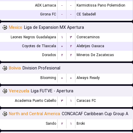
AEK Larnaca
-
-
Karmiotissa Pano Polemidion
Girona FC
-
-
CE Sabadell
Mexico
Liga de Expansion MX Apertura
Leones Negros Guadalajara
۱
۳
Correcaminos
Coyotes de Tlaxcala
۰
۲
Alebrijes Oaxaca
Dorados
۲
۲
Mineros De Zacatecas
Bolivia
Division Profesional
Blooming
۰
۰
Always Ready
Venezuela
Liga FUTVE - Apertura
Academia Puerto Cabello
۳
۱
Caracas FC
North and Central America
CONCACAF Caribbean Cup Group A
Sando
۲
۱
Broki