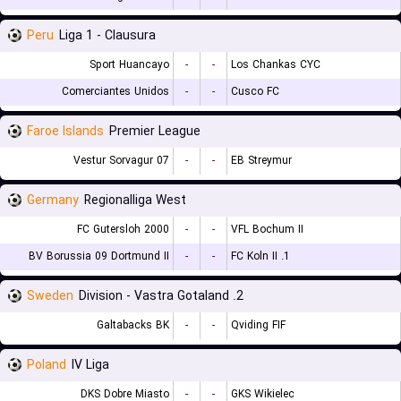
Peru
Liga 1 - Clausura
Sport Huancayo
-
-
Los Chankas CYC
Comerciantes Unidos
-
-
Cusco FC
Faroe Islands
Premier League
07 Vestur Sorvagur
-
-
EB Streymur
Germany
Regionalliga West
FC Gutersloh 2000
-
-
VFL Bochum II
BV Borussia 09 Dortmund II
-
-
1. FC Koln II
Sweden
2. Division - Vastra Gotaland
Galtabacks BK
-
-
Qviding FIF
Poland
IV Liga
DKS Dobre Miasto
-
-
GKS Wikielec