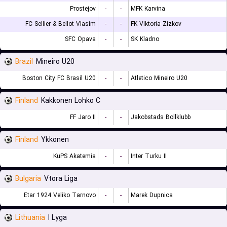
Prostejov
-
-
MFK Karvina
FC Sellier & Bellot Vlasim
-
-
FK Viktoria Zizkov
SFC Opava
-
-
SK Kladno
Brazil
Mineiro U20
Boston City FC Brasil U20
-
-
Atletico Mineiro U20
Finland
Kakkonen Lohko C
FF Jaro II
-
-
Jakobstads Bollklubb
Finland
Ykkonen
KuPS Akatemia
-
-
Inter Turku II
Bulgaria
Vtora Liga
Etar 1924 Veliko Tarnovo
-
-
Marek Dupnica
Lithuania
I Lyga