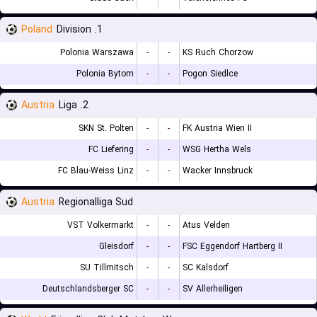
Poland
1. Division
Polonia Warszawa
-
-
KS Ruch Chorzow
Polonia Bytom
-
-
Pogon Siedlce
Austria
2. Liga
SKN St. Polten
-
-
FK Austria Wien II
FC Liefering
-
-
WSG Hertha Wels
FC Blau-Weiss Linz
-
-
Wacker Innsbruck
Austria
Regionalliga Sud
VST Volkermarkt
-
-
Atus Velden
Gleisdorf
-
-
FSC Eggendorf Hartberg II
SU Tillmitsch
-
-
SC Kalsdorf
Deutschlandsberger SC
-
-
SV Allerheiligen