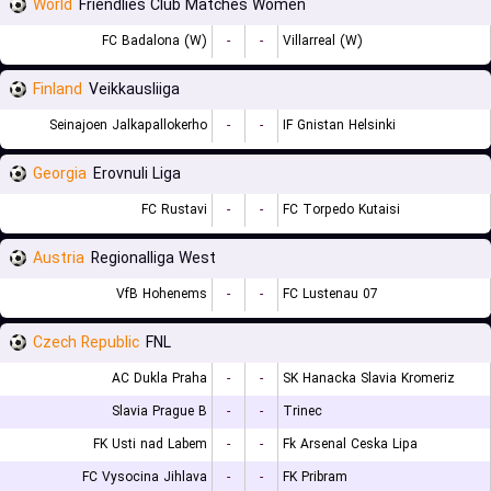
World
Friendlies Club Matches Women
FC Badalona (W)
-
-
Villarreal (W)
Finland
Veikkausliiga
Seinajoen Jalkapallokerho
-
-
IF Gnistan Helsinki
Georgia
Erovnuli Liga
FC Rustavi
-
-
FC Torpedo Kutaisi
Austria
Regionalliga West
VfB Hohenems
-
-
FC Lustenau 07
Czech Republic
FNL
AC Dukla Praha
-
-
SK Hanacka Slavia Kromeriz
Slavia Prague B
-
-
Trinec
FK Usti nad Labem
-
-
Fk Arsenal Ceska Lipa
FC Vysocina Jihlava
-
-
FK Pribram