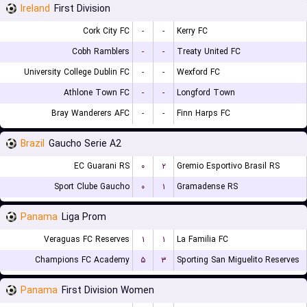
Ireland
First Division
Cork City FC
-
-
Kerry FC
Cobh Ramblers
-
-
Treaty United FC
University College Dublin FC
-
-
Wexford FC
Athlone Town FC
-
-
Longford Town
Bray Wanderers AFC
-
-
Finn Harps FC
Brazil
Gaucho Serie A2
EC Guarani RS
۰
۲
Gremio Esportivo Brasil RS
Sport Clube Gaucho
۰
۱
Gramadense RS
Panama
Liga Prom
Veraguas FC Reserves
۱
۱
La Familia FC
Champions FC Academy
۵
۳
Sporting San Miguelito Reserves
Panama
First Division Women