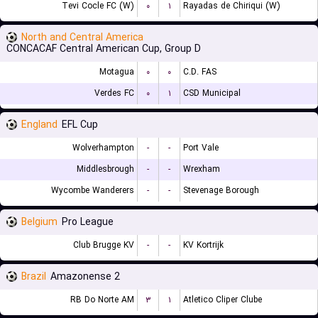
Tevi Cocle FC (W)
۰
۱
Rayadas de Chiriqui (W)
North and Central America
CONCACAF Central American Cup, Group D
Motagua
۰
۰
C.D. FAS
Verdes FC
۰
۱
CSD Municipal
England
EFL Cup
Wolverhampton
-
-
Port Vale
Middlesbrough
-
-
Wrexham
Wycombe Wanderers
-
-
Stevenage Borough
Belgium
Pro League
Club Brugge KV
-
-
KV Kortrijk
Brazil
Amazonense 2
RB Do Norte AM
۳
۱
Atletico Cliper Clube