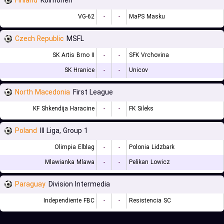
Finland
Kolmonen
VG-62
-
-
MaPS Masku
Czech Republic
MSFL
SK Artis Brno II
-
-
SFK Vrchovina
SK Hranice
-
-
Unicov
North Macedonia
First League
KF Shkendija Haracine
-
-
FK Sileks
Poland
III Liga, Group 1
Olimpia Elblag
-
-
Polonia Lidzbark
Mlawianka Mlawa
-
-
Pelikan Lowicz
Paraguay
Division Intermedia
Independiente FBC
-
-
Resistencia SC