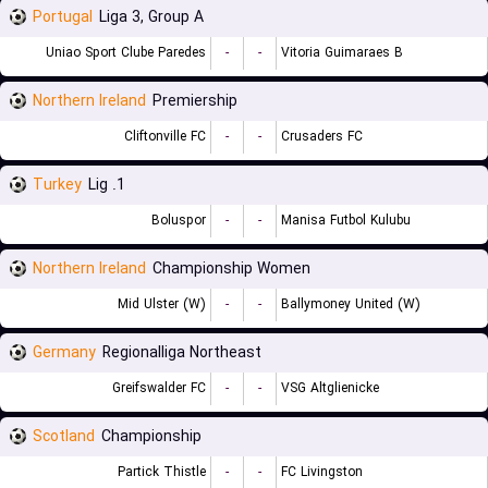
Portugal
Liga 3, Group A
Uniao Sport Clube Paredes
-
-
Vitoria Guimaraes B
Northern Ireland
Premiership
Cliftonville FC
-
-
Crusaders FC
Turkey
1. Lig
Boluspor
-
-
Manisa Futbol Kulubu
Northern Ireland
Championship Women
Mid Ulster (W)
-
-
Ballymoney United (W)
Germany
Regionalliga Northeast
Greifswalder FC
-
-
VSG Altglienicke
Scotland
Championship
Partick Thistle
-
-
FC Livingston