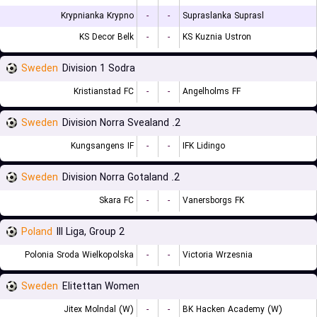
Krypnianka Krypno
-
-
Supraslanka Suprasl
KS Decor Belk
-
-
KS Kuznia Ustron
Sweden
Division 1 Sodra
Kristianstad FC
-
-
Angelholms FF
Sweden
2. Division Norra Svealand
Kungsangens IF
-
-
IFK Lidingo
Sweden
2. Division Norra Gotaland
Skara FC
-
-
Vanersborgs FK
Poland
III Liga, Group 2
Polonia Sroda Wielkopolska
-
-
Victoria Wrzesnia
Sweden
Elitettan Women
Jitex Molndal (W)
-
-
BK Hacken Academy (W)