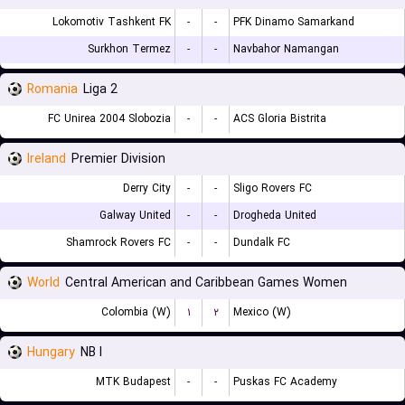
Lokomotiv Tashkent FK
-
-
PFK Dinamo Samarkand
Surkhon Termez
-
-
Navbahor Namangan
Romania
Liga 2
FC Unirea 2004 Slobozia
-
-
ACS Gloria Bistrita
Ireland
Premier Division
Derry City
-
-
Sligo Rovers FC
Galway United
-
-
Drogheda United
Shamrock Rovers FC
-
-
Dundalk FC
World
Central American and Caribbean Games Women
Colombia (W)
۱
۲
Mexico (W)
Hungary
NB I
MTK Budapest
-
-
Puskas FC Academy