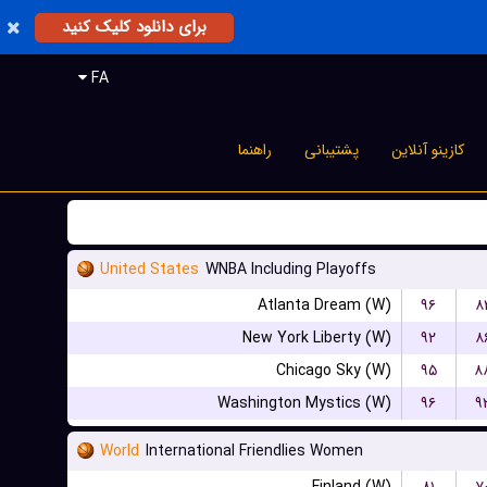
برای دانلود کلیک کنید
FA
کازینو آنلاین
پشتیبانی
راهنما
United States
WNBA Including Playoffs
Atlanta Dream (W)
۹۶
۸
New York Liberty (W)
۹۲
۸
Chicago Sky (W)
۹۵
۸
Washington Mystics (W)
۹۶
۹
World
International Friendlies Women