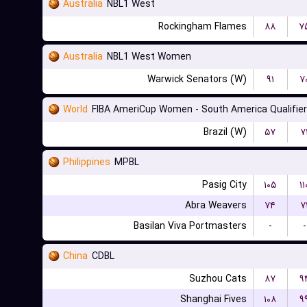
Australia
NBL1 West
Rockingham Flames
۸۸
۷
Australia
NBL1 West Women
Warwick Senators (W)
۹۱
۷
World
FIBA AmeriCup Women - South America Qualifier
Brazil (W)
۵۷
۷
Philippines
MPBL
Pasig City
۱۰۵
۱۱
Abra Weavers
۷۴
۷
Basilan Viva Portmasters
-
-
China
CDBL
Suzhou Cats
۸۷
۹
Shanghai Fives
۱۰۸
۹