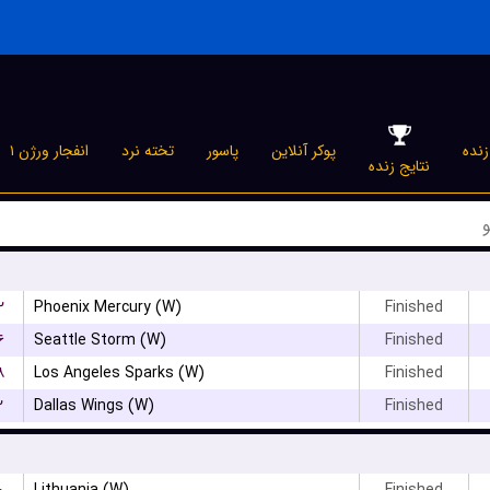
نده
پوکر آنلاین
پاسور
تخته نرد
انفجار ورژن ۱
نتایج زنده
۲
Phoenix Mercury (W)
Finished
۶
Seattle Storm (W)
Finished
۸
Los Angeles Sparks (W)
Finished
۲
Dallas Wings (W)
Finished