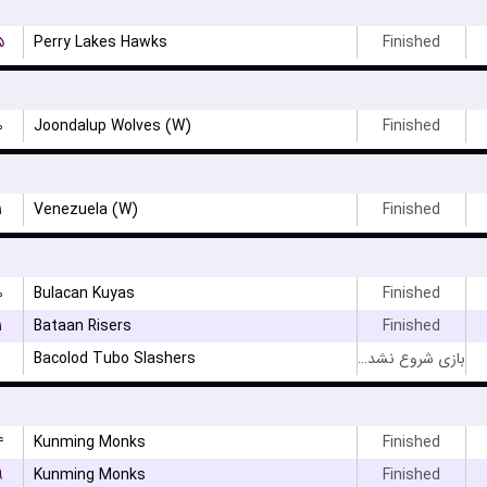
۵
Perry Lakes Hawks
Finished
۰
Joondalup Wolves (W)
Finished
۱
Venezuela (W)
Finished
۰
Bulacan Kuyas
Finished
۱
Bataan Risers
Finished
Bacolod Tubo Slashers
بازی شروع نشده است
۴
Kunming Monks
Finished
۹
Kunming Monks
Finished