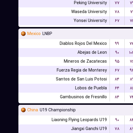
Peking University
۷۷
۷
Waseda University
۷۸
۷
Yonsei University
۶۷
۷
Mexico
LNBP
Diablos Rojos Del Mexico
۹۹
۷
Abejas de Leon
۹۰
۱۰
Mineros de Zacatecas
۹۵
۷
Fuerza Regia de Monterey
۶۷
۹
Santos de San Luis Potosi
۸۴
۸
Lobos de Puebla
۶۴
۸
Gambusinos de Fresnillo
۸۴
۷
China
U19 Championship
Liaoning Flying Leopards U19
۹۰
۸
Jiangxi Ganchi U19
۷۸
۸