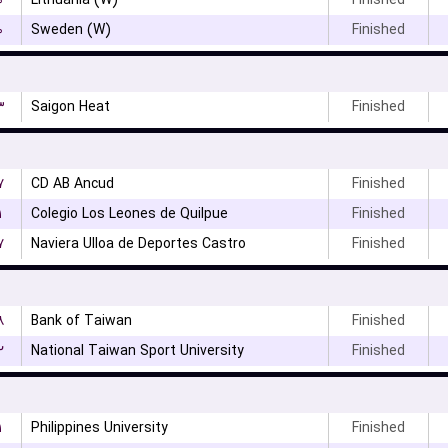
۰
Lithuania (W)
Finished
۰
Sweden (W)
Finished
۳
Saigon Heat
Finished
۷
CD AB Ancud
Finished
۱
Colegio Los Leones de Quilpue
Finished
۷
Naviera Ulloa de Deportes Castro
Finished
۸
Bank of Taiwan
Finished
۲
National Taiwan Sport University
Finished
۱
Philippines University
Finished