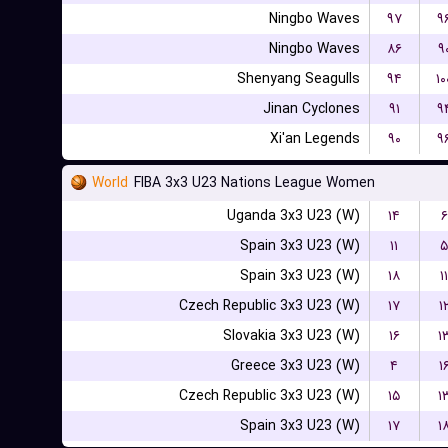
Ningbo Waves
۹۷
۹
Ningbo Waves
۸۶
۹
Shenyang Seagulls
۹۴
۱۰
Jinan Cyclones
۹۱
۹
Xi'an Legends
۹۰
۹
World
FIBA 3x3 U23 Nations League Women
Uganda 3x3 U23 (W)
۱۴
۶
Spain 3x3 U23 (W)
۱۱
۵
Spain 3x3 U23 (W)
۱۸
۱۱
Czech Republic 3x3 U23 (W)
۱۷
۱
Slovakia 3x3 U23 (W)
۱۶
۱
Greece 3x3 U23 (W)
۴
۱
Czech Republic 3x3 U23 (W)
۱۵
۱
Spain 3x3 U23 (W)
۱۷
۱