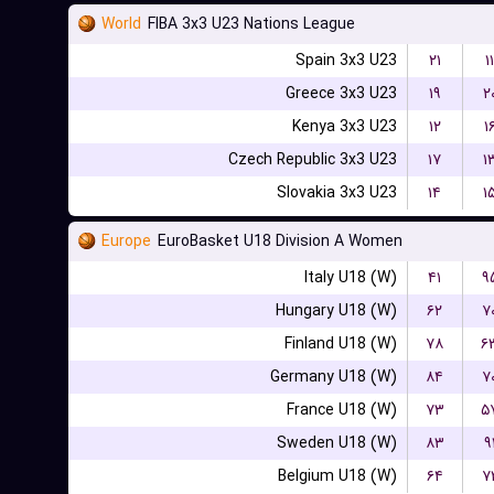
World
FIBA 3x3 U23 Nations League
Spain 3x3 U23
۲۱
۱۱
Greece 3x3 U23
۱۹
۲
Kenya 3x3 U23
۱۲
۱
Czech Republic 3x3 U23
۱۷
۱
Slovakia 3x3 U23
۱۴
۱
Europe
EuroBasket U18 Division A Women
Italy U18 (W)
۴۱
۹
Hungary U18 (W)
۶۲
۷
Finland U18 (W)
۷۸
۶
Germany U18 (W)
۸۴
۷
France U18 (W)
۷۳
۵
Sweden U18 (W)
۸۳
۹
Belgium U18 (W)
۶۴
۷