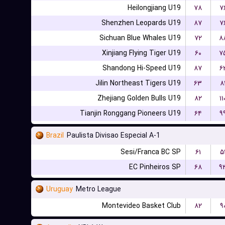
Heilongjiang U19
۷۸
۷
Shenzhen Leopards U19
۸۷
۷
Sichuan Blue Whales U19
۷۲
۸
Xinjiang Flying Tiger U19
۶۰
۷
Shandong Hi-Speed U19
۸۷
۶
Jilin Northeast Tigers U19
۶۳
۸
Zhejiang Golden Bulls U19
۸۲
۱۱
Tianjin Ronggang Pioneers U19
۶۴
۹
Brazil
Paulista Divisao Especial A-1
Sesi/Franca BC SP
۶۱
۵
EC Pinheiros SP
۶۸
۹
Uruguay
Metro League
Montevideo Basket Club
۸۲
۹