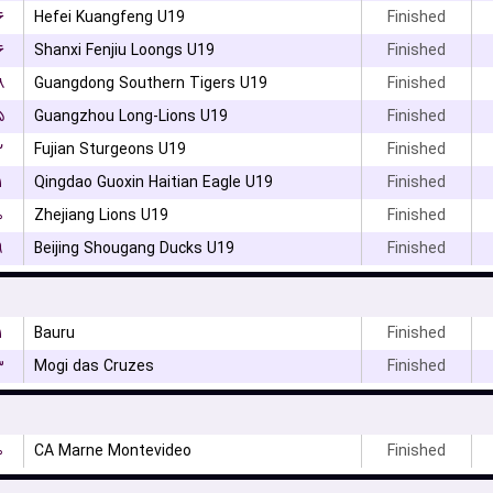
۶
Hefei Kuangfeng U19
Finished
۶
Shanxi Fenjiu Loongs U19
Finished
۸
Guangdong Southern Tigers U19
Finished
۵
Guangzhou Long-Lions U19
Finished
۲
Fujian Sturgeons U19
Finished
۱
Qingdao Guoxin Haitian Eagle U19
Finished
۰
Zhejiang Lions U19
Finished
۹
Beijing Shougang Ducks U19
Finished
۱
Bauru
Finished
۳
Mogi das Cruzes
Finished
۰
CA Marne Montevideo
Finished