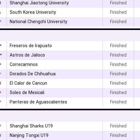
۹
Shanghai Jiaotong University
Finished
۱
South Korea University
Finished
۲
National Chengchi University
Finished
۳
Freseros de Irapuato
Finished
۳
Astros de Jalisco
Finished
۶
Correcaminos
Finished
۶
Dorados De Chihuahua
Finished
۹
El Calor de Cancun
Finished
۶
Soles de Mexicali
Finished
۴
Panteras de Aguascalientes
Finished
۴
Shanghai Sharks U19
Finished
۷
Nanjing Tongxi U19
Finished