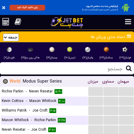
اپلیکیشن جت بت مختص اندروید
برای دانلود کلیک کنید
(دسترسی آسان و بدون فیلترشکن به سایت)
دسته بندی ورزش ها
فوتبال(۲۹۱)
بسکتبال(۲۳)
والیبال(۱۲)
تنیس(۱۸۰)
بیسبال(۱۳)
هاکی روی یخ(۱۹)
فلوربال(۷)
World
Modus Super Series
میزبان
مساوی
میهمان
...
...
...
Richie Parkin
-
Neven Resetar
۱۵:۴۰
...
...
...
Kevin Cottiss
-
Mason Whitlock
۱۶:۰۰
...
...
...
Williams Patrik
-
Joe Croft
۱۶:۱۵
...
...
...
Mason Whitlock
-
Richie Parkin
۱۶:۳۵
...
...
...
Neven Resetar
-
Joe Croft
۱۶:۵۰