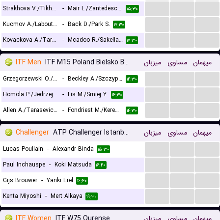
...
...
...
Strakhova V./Tikhonova A.
-
Mair L./Zantedeschi A.
۱۵:۳۰
...
...
...
Kucmov A./Laboutkova A.
-
Back D./Park S.
۱۷:۳۰
...
...
...
Kovackova A./Taraba Wallberg N.
-
Mcadoo R./Sakellaridi S.
۱۷:۳۰
ITF Men
ITF M15 Poland Bielsko Biala, Doubles
میزبان
مساوی
میهمان
...
...
...
Grzegorzewski O./Thurner N.
-
Beckley A./Szczypka M.
۱۴:۳۰
...
...
...
Homola P./Jedrzejczak J.
-
Lis M./Smiej Y.
۱۴:۳۰
...
...
...
Allen A./Tarasevich U.
-
Fondriest M./Keremedchiev N.
۱۴:۳۰
Challenger
ATP Challenger Istanbul, Main Draw
میزبان
مساوی
میهمان
...
...
...
Lucas Poullain
-
Alexandr Binda
۱۵:۳۰
...
...
...
Paul Inchauspe
-
Koki Matsuda
۱۶:۴۰
...
...
...
Gijs Brouwer
-
Yanki Erel
۱۶:۴۰
...
...
...
Kenta Miyoshi
-
Mert Alkaya
۱۹:۳۰
ITF Women
ITF W75 Ourense
میزبان
مساوی
میهمان