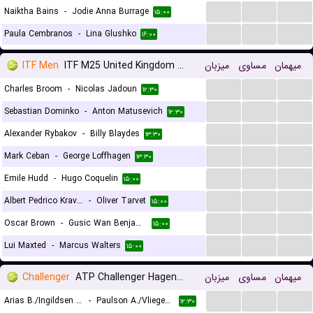
...
...
...
Naiktha Bains
-
Jodie Anna Burrage
۱۵:۰۰
...
...
...
Paula Cembranos
-
Lina Glushko
۱۶:۰۰
ITF Men
ITF M25 United Kingdom Roehampton
میزبان
مساوی
میهمان
...
...
...
Charles Broom
-
Nicolas Jadoun
۱۲:۳۰
...
...
...
Sebastian Dominko
-
Anton Matusevich
۱۲:۳۰
...
...
...
Alexander Rybakov
-
Billy Blaydes
۱۳:۳۰
...
...
...
Mark Ceban
-
George Loffhagen
۱۳:۳۰
...
...
...
Emile Hudd
-
Hugo Coquelin
۱۵:۰۰
...
...
...
Albert Pedrico Kravtsov
-
Oliver Tarvet
۱۵:۰۰
...
...
...
Oscar Brown
-
Gusic Wan Benjamin
۱۵:۰۰
...
...
...
Lui Maxted
-
Marcus Walters
۱۵:۰۰
Challenger
ATP Challenger Hagen, Doubles
میزبان
مساوی
میهمان
...
...
...
Arias B./Ingildsen J.
-
Paulson A./Vliegen J.
۱۲:۳۰