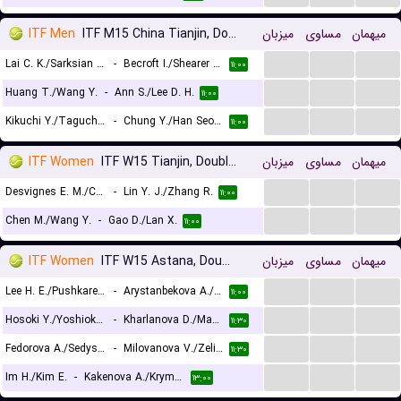
ITF Men
ITF M15 China Tianjin, Doubles
میزبان
مساوی
میهمان
...
...
...
Lai C. K./Sarksian D.
-
Becroft I./Shearer M.
۱۱:۰۰
...
...
...
Huang T./Wang Y.
-
Ann S./Lee D. H.
۱۱:۰۰
...
...
...
Kikuchi Y./Taguchi R.
-
Chung Y./Han Seon Yong
۱۱:۰۰
ITF Women
ITF W15 Tianjin, Doubles
میزبان
مساوی
میهمان
...
...
...
Desvignes E. M./Cheuk S. Y.
-
Lin Y. J./Zhang R.
۱۱:۰۰
...
...
...
Chen M./Wang Y.
-
Gao D./Lan X.
۱۱:۰۰
ITF Women
ITF W15 Astana, Doubles
میزبان
مساوی
میهمان
...
...
...
Lee H. E./Pushkareva A.
-
Arystanbekova A./Dyussebay I.
۱۱:۰۰
...
...
...
Hosoki Y./Yoshioka K.
-
Kharlanova D./Mamedova E.
۱۱:۳۰
...
...
...
Fedorova A./Sedysheva A.
-
Milovanova V./Zelinskaya D.
۱۱:۳۰
...
...
...
Im H./Kim E.
-
Kakenova A./Krymkova A.
۱۳:۰۰