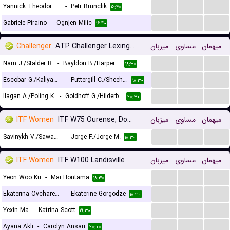
...
...
...
Yannick Theodor Alexandrescou
-
Petr Brunclik
۱۶:۴۰
...
...
...
Gabriele Piraino
-
Ognjen Milic
۱۶:۴۰
Challenger
ATP Challenger Lexington, Doubles
میزبان
مساوی
میهمان
...
...
...
Nam J./Stalder R.
-
Bayldon B./Harper P.
۱۸:۳۰
...
...
...
Escobar G./Kaliyanda Poonacha N.
-
Puttergill C./Sheehy J.
۱۸:۳۰
...
...
...
Ilagan A./Poling K.
-
Goldhoff G./Hilderbrand T.
۲۰:۳۰
ITF Women
ITF W75 Ourense, Doubles
میزبان
مساوی
میهمان
...
...
...
Savinykh V./Sawant M.
-
Jorge F./Jorge M.
۱۸:۳۰
ITF Women
ITF W100 Landisville
میزبان
مساوی
میهمان
...
...
...
Yeon Woo Ku
-
Mai Hontama
۱۸:۳۰
...
...
...
Ekaterina Ovcharenko
-
Ekaterine Gorgodze
۱۸:۳۰
...
...
...
Yexin Ma
-
Katrina Scott
۱۹:۳۰
...
...
...
Ayana Akli
-
Carolyn Ansari
۲۰:۰۰