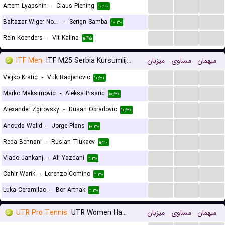
...
...
...
Artem Lyapshin
-
Claus Piening
۱۰:۳۰
...
...
...
Baltazar Wiger Nordas
-
Serign Samba
۱۰:۳۰
...
...
...
Rein Koenders
-
Vit Kalina
۱۱:۴۵
ITF Men
ITF M25 Serbia Kursumlijska Banja
میزبان
مساوی
میهمان
...
...
...
Veljko Krstic
-
Vuk Radjenovic
۱۰:۳۰
...
...
...
Marko Maksimovic
-
Aleksa Pisaric
۱۰:۳۰
...
...
...
Alexander Zgirovsky
-
Dusan Obradovic
۱۰:۳۰
...
...
...
Ahouda Walid
-
Jorge Plans
۱۰:۳۰
...
...
...
Reda Bennani
-
Ruslan Tiukaev
۱۱:۳۰
...
...
...
Vlado Jankanj
-
Ali Yazdani
۱۱:۳۰
...
...
...
Cahir Warik
-
Lorenzo Comino
۱۱:۳۰
...
...
...
Luka Ceramilac
-
Bor Artnak
۱۱:۳۰
UTR Pro Tennis
UTR Women Hamburg
میزبان
مساوی
میهمان