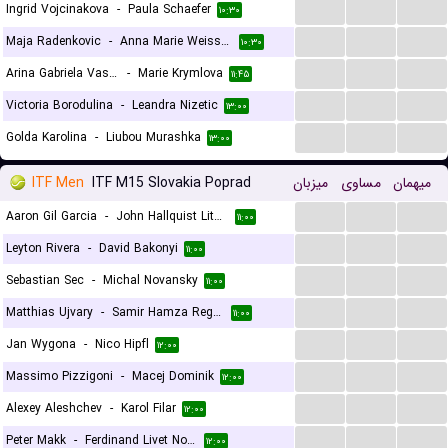
...
...
...
Ingrid Vojcinakova
-
Paula Schaefer
۱۰:۳۰
...
...
...
Maja Radenkovic
-
Anna Marie Weissheim
۱۰:۳۰
...
...
...
Arina Gabriela Vasilescu
-
Marie Krymlova
۱۱:۴۵
...
...
...
Victoria Borodulina
-
Leandra Nizetic
۱۳:۰۰
...
...
...
Golda Karolina
-
Liubou Murashka
۱۳:۰۰
ITF Men
ITF M15 Slovakia Poprad
میزبان
مساوی
میهمان
...
...
...
Aaron Gil Garcia
-
John Hallquist Lithen
۱۱:۰۰
...
...
...
Leyton Rivera
-
David Bakonyi
۱۱:۰۰
...
...
...
Sebastian Sec
-
Michal Novansky
۱۱:۰۰
...
...
...
Matthias Ujvary
-
Samir Hamza Reguig
۱۱:۰۰
...
...
...
Jan Wygona
-
Nico Hipfl
۱۲:۰۰
...
...
...
Massimo Pizzigoni
-
Macej Dominik
۱۲:۰۰
...
...
...
Alexey Aleshchev
-
Karol Filar
۱۲:۰۰
...
...
...
Peter Makk
-
Ferdinand Livet Novkirichka
۱۲:۰۰