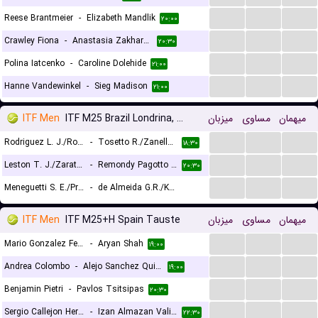
...
...
...
Reese Brantmeier
-
Elizabeth Mandlik
۲۰:۰۰
...
...
...
Crawley Fiona
-
Anastasia Zakharova
۲۰:۳۰
...
...
...
Polina Iatcenko
-
Caroline Dolehide
۲۱:۰۰
...
...
...
Hanne Vandewinkel
-
Sieg Madison
۲۱:۰۰
ITF Men
ITF M25 Brazil Londrina, Doubles
میزبان
مساوی
میهمان
...
...
...
Rodriguez L. J./Roveri Sidney G.
-
Tosetto R./Zanellato N.
۱۸:۳۰
...
...
...
Leston T. J./Zarate C. M.
-
Remondy Pagotto V.H./Schiessl J.E.
۲۰:۳۰
...
...
...
Meneguetti S. E./Price S.
-
de Almeida G.R./Kohlmann de Freitas E.
۲۳:۴۵
ITF Men
ITF M25+H Spain Tauste
میزبان
مساوی
میهمان
...
...
...
Mario Gonzalez Fernandez
-
Aryan Shah
۱۹:۰۰
...
...
...
Andrea Colombo
-
Alejo Sanchez Quilez
۱۹:۰۰
...
...
...
Benjamin Pietri
-
Pavlos Tsitsipas
۲۰:۳۰
...
...
...
Sergio Callejon Hernando
-
Izan Almazan Valiente
۲۲:۳۰