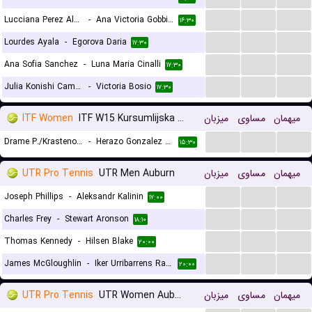
...
...
...
Lucciana Perez Alarcon
-
Ana Victoria Gobbi Monllau
۱۶:۳۰
...
...
...
Lourdes Ayala
-
Egorova Daria
۱۷:۳۰
...
...
...
Ana Sofia Sanchez
-
Luna Maria Cinalli
۱۷:۳۰
...
...
...
Julia Konishi Camargo Silva
-
Victoria Bosio
۱۷:۳۰
ITF Women
ITF W15 Kursumlijska Banja, Doubles
میزبان
مساوی
میهمان
...
...
...
Drame P./Krastenova G.
-
Herazo Gonzalez M./Horvit M.
۱۵:۳۰
UTR Pro Tennis
UTR Men Auburn
میزبان
مساوی
میهمان
...
...
...
Joseph Phillips
-
Aleksandr Kalinin
۱۷:۰۰
...
...
...
Charles Frey
-
Stewart Aronson
۱۸:۱۰
...
...
...
Thomas Kennedy
-
Hilsen Blake
۲۰:۰۰
...
...
...
James McGloughlin
-
Iker Urribarrens Ramirez
۲۰:۰۰
UTR Pro Tennis
UTR Women Auburn
میزبان
مساوی
میهمان