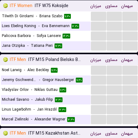
ITF Women
ITF W75 Koksijde
میزبان
مساوی
میهمان
...
...
...
Tilwith Di Girolami
-
Briana Szabo
۱۱:۳۰
...
...
...
Loes Ebeling Koning
-
Eva Bennemann
۱۲:۳۰
...
...
...
Palicova Barbora
-
Sofya Lansere
۱۴:۳۰
...
...
...
Jana Otzipka
-
Tatiana Pieri
۱۷:۳۰
ITF Men
ITF M15 Poland Bielsko Biala
میزبان
مساوی
میهمان
...
...
...
Noel Larwig
-
Alec Beckley
۱۱:۳۰
...
...
...
Jeremy Gschwendtner
-
Gregor Hausberger
۱۱:۳۰
...
...
...
Vladyslav Orlov
-
Niklas Guttau
۱۱:۳۰
...
...
...
Michael Savano
-
Jakub Filip
۱۲:۳۰
...
...
...
Linus Lagerbohm
-
Jan Hrazdil
۱۲:۳۰
...
...
...
Marcel Zielinski
-
Alexander Wagner
۱۲:۳۰
ITF Men
ITF M15 Kazakhstan Astana
میزبان
مساوی
میهمان