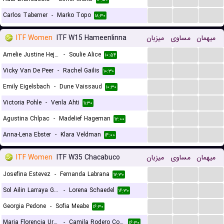
...
...
...
Carlos Taberner
-
Marko Topo
۱۸:۳۰
ITF Women
ITF W15 Hameenlinna
میزبان
مساوی
میهمان
...
...
...
Amelie Justine Hejtmanek
-
Soulie Alice
۱۰:۵۴
...
...
...
Vicky Van De Peer
-
Rachel Gailis
۱۰:۳۰
...
...
...
Emily Eigelsbach
-
Dune Vaissaud
۱۰:۳۰
...
...
...
Victoria Pohle
-
Venla Ahti
۱۱:۳۰
...
...
...
Agustina Chlpac
-
Madelief Hageman
۱۲:۰۰
...
...
...
Anna-Lena Ebster
-
Klara Veldman
۱۴:۰۰
ITF Women
ITF W35 Chacabuco
میزبان
مساوی
میهمان
...
...
...
Josefina Estevez
-
Fernanda Labrana
۱۷:۳۰
...
...
...
Sol Ailin Larraya Guidi
-
Lorena Schaedel
۱۶:۳۰
...
...
...
Georgia Pedone
-
Sofia Meabe
۱۶:۳۰
...
...
...
Maria Florencia Urrutia
-
Camila Rodero Contreras
۱۶:۳۰