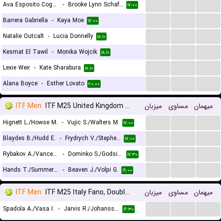
...
...
...
Ava Esposito Cogan
-
Brooke Lynn Schafer
۱۷:۰۰
...
...
...
Barrera Gabriella
-
Kaya Moe
۱۷:۰۰
...
...
...
Natalie Outcalt
-
Lucia Donnelly
۱۸:۱۰
...
...
...
Kesmat El Tawil
-
Monika Wojcik
۱۸:۱۰
...
...
...
Lexie Weir
-
Kate Sharabura
۱۸:۱۰
...
...
...
Alana Boyce
-
Esther Lovato
۲۰:۰۰
ITF Men
ITF M25 United Kingdom Roehampton, Doubles
میزبان
مساوی
میهمان
...
...
...
Hignett L./Howse M.
-
Vujic S./Walters M.
۱۷:۰۰
...
...
...
Blaydes B./Hudd E.
-
Frydrych V./Stephens Z.
۱۷:۰۰
...
...
...
Rybakov A./Vance J.
-
Dominko S./Godsick N.
۱۷:۳۰
...
...
...
Hands T./Summers M.
-
Beaven J./Volpi G.
۱۹:۰۰
ITF Men
ITF M25 Italy Fano, Doubles
میزبان
مساوی
میهمان
...
...
...
Spadola A./Vasa I.
-
Jarvis R./Johansson O.
۱۶:۳۰