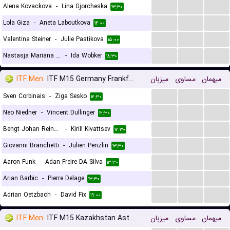
...
...
...
Alena Kovackova
-
Lina Gjorcheska
۱۳:۳۰
...
...
...
Lola Giza
-
Aneta Laboutkova
۱۴:۰۰
...
...
...
Valentina Steiner
-
Julie Pastikova
۱۵:۰۰
...
...
...
Nastasja Mariana Schunk
-
Ida Wobker
۱۸:۳۰
ITF Men
ITF M15 Germany Frankfurt
میزبان
مساوی
میهمان
...
...
...
Sven Corbinais
-
Ziga Sesko
۱۲:۳۰
...
...
...
Neo Niedner
-
Vincent Dullinger
۱۲:۳۰
...
...
...
Bengt Johan Reinhard
-
Kirill Kivattsev
۱۲:۳۰
...
...
...
Giovanni Branchetti
-
Julien Penzlin
۱۳:۳۰
...
...
...
Aaron Funk
-
Adan Freire DA Silva
۱۳:۳۰
...
...
...
Arian Barbic
-
Pierre Delage
۱۳:۳۰
...
...
...
Adrian Oetzbach
-
David Fix
۱۹:۰۰
ITF Men
ITF M15 Kazakhstan Astana, Doubles
میزبان
مساوی
میهمان