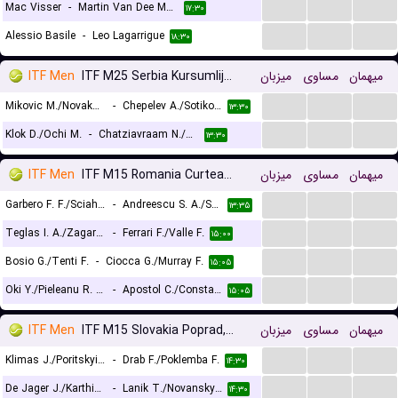
...
...
...
Mac Visser
-
Martin Van Dee Meerschen
۱۷:۳۰
...
...
...
Alessio Basile
-
Leo Lagarrigue
۱۸:۳۰
ITF Men
ITF M25 Serbia Kursumlijska Banja, Doubles
میزبان
مساوی
میهمان
...
...
...
Mikovic M./Novakovic N.
-
Chepelev A./Sotikovs A.
۱۳:۳۰
...
...
...
Klok D./Ochi M.
-
Chatziavraam N./Kountourakis I.
۱۳:۳۰
ITF Men
ITF M15 Romania Curtea de Arges, Doubles
میزبان
مساوی
میهمان
...
...
...
Garbero F. F./Sciahbasi M.
-
Andreescu S. A./Schinteie G. C.
۱۳:۳۵
...
...
...
Teglas I. A./Zagars A.
-
Ferrari F./Valle F.
۱۵:۰۰
...
...
...
Bosio G./Tenti F.
-
Ciocca G./Murray F.
۱۵:۰۵
...
...
...
Oki Y./Pieleanu R. T.
-
Apostol C./Constantin A.
۱۵:۰۵
ITF Men
ITF M15 Slovakia Poprad, Doubles
میزبان
مساوی
میهمان
...
...
...
Klimas J./Poritskyi A.
-
Drab F./Poklemba F.
۱۴:۳۰
...
...
...
De Jager J./Karthik P.
-
Lanik T./Novansky M.
۱۴:۳۰