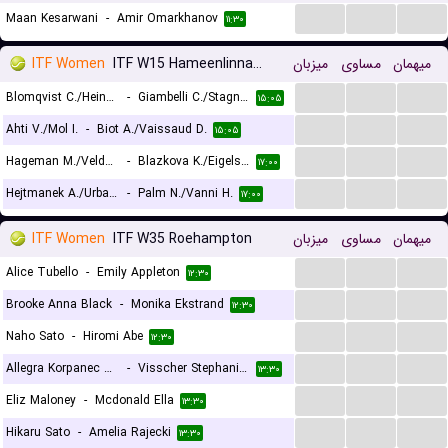
...
...
...
Maan Kesarwani
-
Amir Omarkhanov
۱۱:۳۰
ITF Women
ITF W15 Hameenlinna, Doubles
میزبان
مساوی
میهمان
...
...
...
Blomqvist C./Heinonen I.
-
Giambelli C./Stagno B.
۱۵:۰۵
...
...
...
Ahti V./Mol I.
-
Biot A./Vaissaud D.
۱۵:۰۵
...
...
...
Hageman M./Veldman K.
-
Blazkova K./Eigelsbach E. V.
۱۷:۰۰
...
...
...
Hejtmanek A./Urbanova L.
-
Palm N./Vanni H.
۱۷:۰۰
ITF Women
ITF W35 Roehampton
میزبان
مساوی
میهمان
...
...
...
Alice Tubello
-
Emily Appleton
۱۲:۳۰
...
...
...
Brooke Anna Black
-
Monika Ekstrand
۱۲:۳۰
...
...
...
Naho Sato
-
Hiromi Abe
۱۲:۳۰
...
...
...
Allegra Korpanec Davies
-
Visscher Stephanie Judith
۱۳:۳۰
...
...
...
Eliz Maloney
-
Mcdonald Ella
۱۳:۳۰
...
...
...
Hikaru Sato
-
Amelia Rajecki
۱۳:۳۰