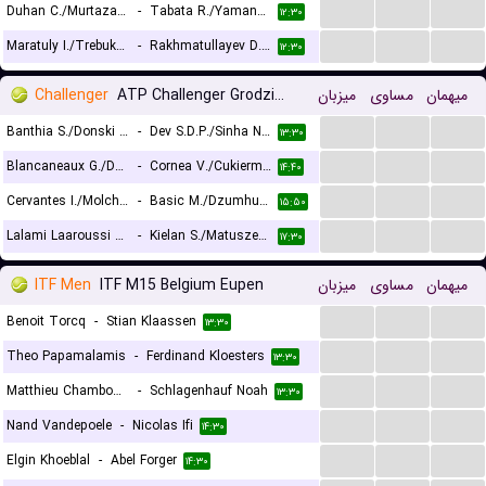
...
...
...
Duhan C./Murtaza M.
-
Tabata R./Yamanaka T.
۱۲:۳۰
...
...
...
Maratuly I./Trebukhin A.
-
Rakhmatullayev D./Zhalgasbay D.
۱۲:۳۰
Challenger
ATP Challenger Grodzisk Mazowiecki, Doubles
میزبان
مساوی
میهمان
...
...
...
Banthia S./Donski A.
-
Dev S.D.P./Sinha N.K.
۱۳:۳۰
...
...
...
Blancaneaux G./Durasovic V.
-
Cornea V./Cukierman D.
۱۴:۴۰
...
...
...
Cervantes I./Molchanov D.
-
Basic M./Dzumhur D.
۱۵:۵۰
...
...
...
Lalami Laaroussi Y./Pieczonka F.
-
Kielan S./Matuszewski P.
۱۷:۳۰
ITF Men
ITF M15 Belgium Eupen
میزبان
مساوی
میهمان
...
...
...
Benoit Torcq
-
Stian Klaassen
۱۳:۳۰
...
...
...
Theo Papamalamis
-
Ferdinand Kloesters
۱۳:۳۰
...
...
...
Matthieu Chambonniere
-
Schlagenhauf Noah
۱۳:۳۰
...
...
...
Nand Vandepoele
-
Nicolas Ifi
۱۴:۳۰
...
...
...
Elgin Khoeblal
-
Abel Forger
۱۴:۳۰