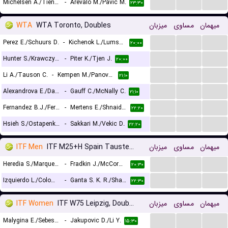
...
...
...
Michelsen A./Tien L.
-
Arevalo M./Pavic M.
۲۳:۳۰
WTA
WTA Toronto, Doubles
میزبان
مساوی
میهمان
...
...
...
Perez E./Schuurs D.
-
Kichenok L./Lumsden M.
۲۰:۰۰
...
...
...
Hunter S./Krawczyk D.
-
Piter K./Tjen J.
۲۰:۰۰
...
...
...
Li A./Tauson C.
-
Kempen M./Panova A.
۲۱:۱۰
...
...
...
Alexandrova E./Dabrowski G.
-
Gauff C./McNally C.
۲۱:۱۰
...
...
...
Fernandez B.J./Fernandez L.A.
-
Mertens E./Shnaider D.
۲۲:۲۰
...
...
...
Hsieh S./Ostapenko J.
-
Sakkari M./Vekic D.
۲۲:۲۰
ITF Men
ITF M25+H Spain Tauste, Doubles
میزبان
مساوی
میهمان
...
...
...
Heredia S./Marques G.
-
Fradkin J./McCormick T.
۲۰:۳۰
...
...
...
Izquierdo L./Colombo A.
-
Ganta S. K. R./Shah A.
۲۲:۳۰
ITF Women
ITF W75 Leipzig, Doubles
میزبان
مساوی
میهمان
...
...
...
Malygina E./Sebestova I.
-
Jakupovic D./Li Y.
۱۵:۳۰