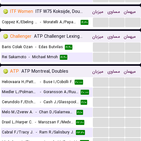
ITF Women
ITF W75 Koksijde, Doubles
میزبان
مساوی
میهمان
...
...
...
Coppez K./Ebeling Koning L.
-
Moratelli A./Papamichail D.
۱۹:۳۰
Challenger
ATP Challenger Lexington, Main Draw
میزبان
مساوی
میهمان
...
...
...
Baris Colak Ozan
-
Edas Butvilas
۱۹:۴۰
...
...
...
Rei Sakamoto
-
Michael Mmoh
۱۹:۴۰
ATP
ATP Montreal, Doubles
میزبان
مساوی
میهمان
...
...
...
Heliovaara H./Patten H.
-
Buse I./Cobolli F.
۲۰:۰۰
...
...
...
Miedler L./Polmans M.
-
Goransson A./Ruud C.
۲۰:۰۰
...
...
...
Cerundolo F./Etcheverry T.
-
Cash J./Glasspool L.
۲۱:۱۰
...
...
...
Melo M./Zverev A.
-
Chan D./Galarneau A.
۲۱:۱۰
...
...
...
Draxl L./Harper C.
-
Marozsan F./Medvedev D.
۲۲:۲۰
...
...
...
Cabral F./Tracy J.
-
Ram R./Salisbury J.
۲۳:۳۰