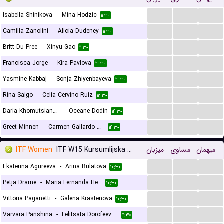
...
...
...
Isabella Shinikova
-
Mina Hodzic
۱۱:۳۰
...
...
...
Camilla Zanolini
-
Alicia Dudeney
۱۱:۳۰
...
...
...
Britt Du Pree
-
Xinyu Gao
۱۱:۳۰
...
...
...
Francisca Jorge
-
Kira Pavlova
۱۲:۳۰
...
...
...
Yasmine Kabbaj
-
Sonja Zhiyenbayeva
۱۲:۳۰
...
...
...
Rina Saigo
-
Celia Cervino Ruiz
۱۲:۳۰
...
...
...
Daria Khomutsianskaya
-
Oceane Dodin
۱۴:۳۰
...
...
...
Greet Minnen
-
Carmen Gallardo Guevara
۱۴:۳۰
ITF Women
ITF W15 Kursumlijska Banja
میزبان
مساوی
میهمان
...
...
...
Ekaterina Agureeva
-
Arina Bulatova
۱۰:۳۰
...
...
...
Petja Drame
-
Maria Fernanda Herazo Gonzalez
۱۰:۳۰
...
...
...
Vittoria Paganetti
-
Galena Krastenova
۱۰:۳۰
...
...
...
Varvara Panshina
-
Felitsata Dorofeeva-Rybas
۱۱:۳۰