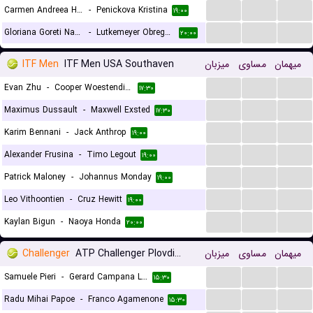
...
...
...
Carmen Andreea Herea
-
Penickova Kristina
۱۹:۰۰
...
...
...
Gloriana Goreti Nahum
-
Lutkemeyer Obregon Anne Christine
۲۰:۰۰
ITF Men
ITF Men USA Southaven
میزبان
مساوی
میهمان
...
...
...
Evan Zhu
-
Cooper Woestendick
۱۷:۳۰
...
...
...
Maximus Dussault
-
Maxwell Exsted
۱۷:۳۰
...
...
...
Karim Bennani
-
Jack Anthrop
۱۹:۰۰
...
...
...
Alexander Frusina
-
Timo Legout
۱۹:۰۰
...
...
...
Patrick Maloney
-
Johannus Monday
۱۹:۰۰
...
...
...
Leo Vithoontien
-
Cruz Hewitt
۱۹:۰۰
...
...
...
Kaylan Bigun
-
Naoya Honda
۲۰:۰۰
Challenger
ATP Challenger Plovdiv 2, Main Draw
میزبان
مساوی
میهمان
...
...
...
Samuele Pieri
-
Gerard Campana Lee
۱۵:۳۰
...
...
...
Radu Mihai Papoe
-
Franco Agamenone
۱۵:۳۰