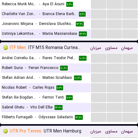
...
...
...
Rebecca Munk Mortensen
-
Aya El Aouni
۱۱:۳۰
...
...
...
Charlotte Van Zonneveld
-
Bianca Elena Barbulescu
۱۱:۳۰
...
...
...
Jovanovic Mirjana
-
Denislava Glushkova
۱۳:۳۰
...
...
...
Ustiniya Lekomtseva
-
Mariia Masiianskaia
۱۳:۳۰
ITF Men
ITF M15 Romania Curtea de Arges
میزبان
مساوی
میهمان
...
...
...
Andrei Corneliu Gadoiu
-
Rares Teodor Pieleanu
۱۰:۳۰
...
...
...
Robert Guna
-
Ferrari Francesco
۱۰:۳۰
...
...
...
Stefan Adrian Andreescu
-
Matteo Sciahbasi
۱۰:۳۰
...
...
...
Nicolas Robert
-
Carles Rojas
۱۱:۳۰
...
...
...
Stefan Ilie Bogdan Petre
-
Fermin Tenti
۱۱:۳۰
...
...
...
Gabriel Ghetu
-
Vito Dell Elba
۱۳:۳۰
...
...
...
Filiberto Fumagalli
-
Odysseas Geladaris
۱۳:۳۰
UTR Pro Tennis
UTR Men Hamburg
میزبان
مساوی
میهمان