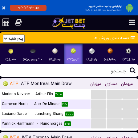
اپلیکیشن جت بت مختص اندروید
برای دانلود کلیک کنید
(دسترسی آسان و بدون فیلترشکن به سایت)
دسته بندی ورزش ها
فوتبال(۱۳۳)
بسکتبال(۸)
والیبال(۵)
تنیس(۲۷۱)
بیسبال(۱۴)
هاکی روی یخ(۱۷)
هندبال(۱)
ATP
ATP Montreal, Main Draw
میزبان
مساوی
میهمان
...
...
...
Mariano Navone
-
Arthur Fils
۲۰:۰۰
...
...
...
Cameron Norrie
-
Alex De Minaur
۲۱:۱۰
...
...
...
Luciano Darderi
-
Juncheng Shang
۲۰:۰۰
...
...
...
Yannick Hanfmann
-
Nuno Borges
۲۱:۱۰
WTA
WTA Toronto, Main Draw
میزبان
مساوی
میهمان