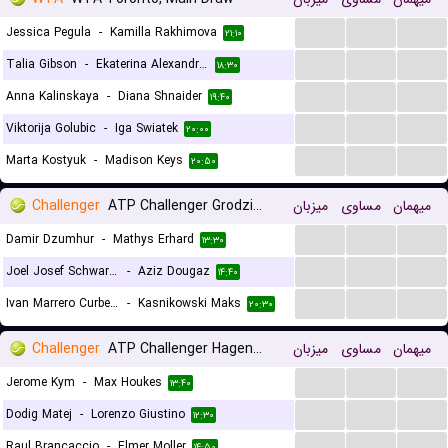
...
...
...
Jessica Pegula
-
Kamilla Rakhimova
۲۱:۱۰
...
...
...
Talia Gibson
-
Ekaterina Alexandrova
۱۸:۳۰
...
...
...
Anna Kalinskaya
-
Diana Shnaider
۱۹:۴۰
...
...
...
Viktorija Golubic
-
Iga Swiatek
۲۰:۰۰
...
...
...
Marta Kostyuk
-
Madison Keys
۲۰:۵۰
Challenger
ATP Challenger Grodzisk Mazowiecki, Main Draw
میزبان
مساوی
میهمان
...
...
...
Damir Dzumhur
-
Mathys Erhard
۱۳:۳۰
...
...
...
Joel Josef Schwarzler
-
Aziz Dougaz
۱۴:۴۰
...
...
...
Ivan Marrero Curbelo
-
Kasnikowski Maks
۲۰:۳۰
Challenger
ATP Challenger Hagen, Main Draw
میزبان
مساوی
میهمان
...
...
...
Jerome Kym
-
Max Houkes
۱۳:۴۰
...
...
...
Dodig Matej
-
Lorenzo Giustino
۱۲:۳۰
...
...
...
Raul Brancaccio
-
Elmer Moller
۱۴:۵۰