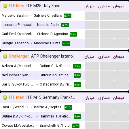
ITF Men
ITF M25 Italy Fano
میزبان
مساوی
میهمان
...
...
...
Marcello Serafini
-
Gabriele Crivellaro
۱۵:۳۰
...
...
...
Leonardo Primucci
-
Niccolo Catini
۱۵:۳۰
...
...
...
Carl Emil Overbeck
-
Stefano D'Agostino
۱۶:۳۰
...
...
...
Giorgio Tabacco
-
Massimo Giunta
۲۰:۳۰
Challenger
ATP Challenger Istanbul, Doubles
میزبان
مساوی
میهمان
...
...
...
Azkara A./Mackinlay J.
-
Boitan G. A./Ratti L.
۱۵:۳۰
...
...
...
Nedunchezhiyan J./Wang A.
-
Bittoun Kouzmine C./Ouakaa A.
۱۶:۴۰
...
...
...
Bar Biryukov P./Binda A.
-
Ostapenkov D./Pereira T.
۱۷:۵۰
ITF Men
ITF M15 Germany Frankfurt, Doubles
میزبان
مساوی
میهمان
...
...
...
Rast E./Wedel C.
-
Barbic A./Hopfe F.
۱۵:۳۰
...
...
...
Dutine D.A./Klinkov M.
-
Hammes T./Petrovic D.
۱۶:۳۰
...
...
...
Covato M./Voelzke G.
-
Branchetti G./Ilic J.
۱۸:۳۰