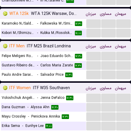
...
...
...
Chambonniere M./Schlagenhauf N.
-
Ifi N./Stanke C.
۲۰:۰۰
WTA 125k
WTA 125K Warsaw, Doubles
میزبان
مساوی
میهمان
...
...
...
Karamoko N./Salden L.
-
Falkowska W./Smith A.
۱۷:۳۰
...
...
...
Kobori M./Shimizu A.
-
Kubka M./Rosolska A.
۱۸:۰۰
ITF Men
ITF M25 Brazil Londrina
میزبان
مساوی
میهمان
...
...
...
Felipe Meligeni Rodrigues Alves
-
Joao Eduardo Schiessl
۱۷:۳۰
...
...
...
Gustavo Ribeiro de Almeida
-
Carlos Maria Zarate
۱۷:۳۰
...
...
...
Paulo Andre Saraiva Dos Santos
-
Salvador Price
۱۸:۳۰
ITF Women
ITF W35 Southaven
میزبان
مساوی
میهمان
...
...
...
Voloshchuk Angelina
-
Jenna DeFalco
۱۷:۳۰
...
...
...
Dana Guzman
-
Alyssa Ahn
۱۷:۳۰
...
...
...
Mayu Crossley
-
Penickova Annika
۱۷:۳۰
...
...
...
Erika Sema
-
Eunhye Lee
۱۹:۰۰