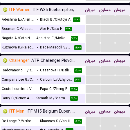
ITF Women
ITF W35 Roehampton, Doubles
میزبان
مساوی
میهمان
...
...
...
Adeshina E./Allen V.
-
Black B./Okutoyi A.
۱۷:۳۰
...
...
...
Bosman C./Visscher S. J.
-
Abe H./Sato H.
۱۷:۳۰
...
...
...
Nagata A./Sato N.
-
Appleton E./McDonald E.
۱۷:۳۰
...
...
...
Kuzmova K./Rajecki A.
-
Dada-Mascoll S./Maloney E.
۱۹:۳۰
Challenger
ATP Challenger Plovdiv 2 Doubles
میزبان
مساوی
میهمان
...
...
...
Radovanovic T./Rolland De Ravel C.
-
Casanova H./Dellien M.
۱۵:۳۰
...
...
...
Campana Lee G./Caripi V.
-
Carboni L./Uzhylovskyi V.
۱۷:۰۰
...
...
...
Couto Loureiro J.V./Ribeiro E.
-
Papa C./Zheng B.
۱۷:۵۰
...
...
...
Barry C./Genov A.
-
Kamath M./Sharma A.
۱۷:۵۰
ITF Men
ITF M15 Belgium Eupen, Doubles
میزبان
مساوی
میهمان
...
...
...
De Lange P./Verbeek D.
-
Klaassen S./Van Herck L.
۱۵:۳۰