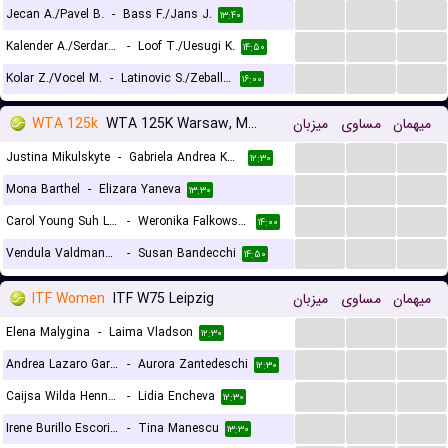
...
...
...
Jecan A./Pavel B.
-
Bass F./Jans J.
۱۳:۴۰
...
...
...
Kalender A./Serdarusic N.
-
Loof T./Uesugi K.
۱۴:۵۰
...
...
...
Kolar Z./Vocel M.
-
Latinovic S./Zeballos F.
۱۶:۰۰
WTA 125k
WTA 125K Warsaw, Main Draw
میزبان
مساوی
میهمان
...
...
...
Justina Mikulskyte
-
Gabriela Andrea Knutson
۱۲:۳۰
...
...
...
Mona Barthel
-
Elizara Yaneva
۱۳:۳۰
...
...
...
Carol Young Suh Lee
-
Weronika Falkowska
۱۴:۰۰
...
...
...
Vendula Valdmannova
-
Susan Bandecchi
۱۴:۵۰
ITF Women
ITF W75 Leipzig
میزبان
مساوی
میهمان
...
...
...
Elena Malygina
-
Laima Vladson
۱۲:۳۰
...
...
...
Andrea Lazaro Garcia
-
Aurora Zantedeschi
۱۲:۳۰
...
...
...
Caijsa Wilda Hennemann
-
Lidia Encheva
۱۲:۳۰
...
...
...
Irene Burillo Escorihuela
-
Tina Manescu
۱۳:۳۰