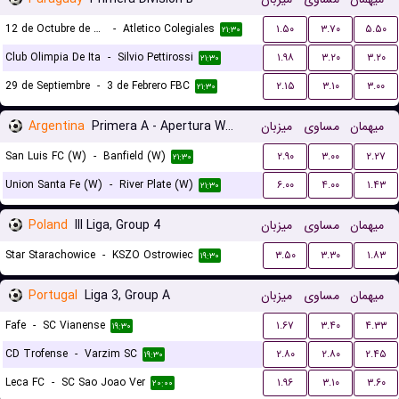
12 de Octubre de San Domingo
-
Atletico Colegiales
۱.۵۰
۳.۷۰
۵.۵۰
۲۱:۳۰
Club Olimpia De Ita
-
Silvio Pettirossi
۱.۹۸
۳.۲۰
۳.۲۰
۲۱:۳۰
29 de Septiembre
-
3 de Febrero FBC
۲.۱۵
۳.۱۰
۳.۰۰
۲۱:۳۰
Argentina
Primera A - Apertura Women
میزبان
مساوی
میهمان
San Luis FC (W)
-
Banfield (W)
۲.۹۰
۳.۰۰
۲.۲۷
۲۱:۳۰
Union Santa Fe (W)
-
River Plate (W)
۶.۰۰
۴.۰۰
۱.۴۳
۲۱:۳۰
Poland
III Liga, Group 4
میزبان
مساوی
میهمان
Star Starachowice
-
KSZO Ostrowiec
۳.۵۰
۳.۳۰
۱.۸۳
۱۹:۳۰
Portugal
Liga 3, Group A
میزبان
مساوی
میهمان
Fafe
-
SC Vianense
۱.۶۷
۳.۴۰
۴.۳۳
۱۹:۳۰
CD Trofense
-
Varzim SC
۲.۸۰
۲.۸۰
۲.۴۵
۱۹:۳۰
Leca FC
-
SC Sao Joao Ver
۱.۹۶
۳.۱۰
۳.۶۰
۲۰:۰۰