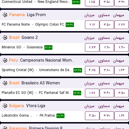
Connecticut United
-
New England Revolution II
۱.۸۵
۳.۵۰
۳.۳۰
۲۳:۳۰
Panama
Liga Prom
میزبان
مساوی
میهمان
FC Panama Norte
-
Olympic Colon FC
۲.۱۲
۳.۵۰
۲.۷۷
۲۳:۳۰
Brazil
Goiano 2
میزبان
مساوی
میهمان
Mineiros GO
-
Goianesia
۲.۷۳
۲.۹۰
۲.۴۰
۲۲:۳۰
Peru
Campeonato Nacional Women
میزبان
مساوی
میهمان
Sporting Cristal (W)
-
Universitario de Deportes (W)
۴.۲۵
۳.۸۰
۱.۶۳
۲۳:۴۵
Brazil
Brasileiro A3 Women
میزبان
مساوی
میهمان
Planalto EC GO (W)
-
FC Pantanal Saf MS (W)
۱.۸۷
۳.۴۰
۳.۵۰
۲۲:۳۰
Bulgaria
Vtora Liga
میزبان
مساوی
میهمان
Lokomotiv Gorna Oryahovitsa
-
FK Fratria
۴.۵۰
۳.۳۰
۱.۶۹
۲۰:۳۰
Paraguay
Primera Division B
میزبان
مساوی
میهمان