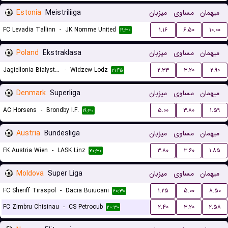
Estonia
Meistriliiga
میزبان
مساوی
میهمان
FC Levadia Tallinn
-
JK Nomme United
۱.۱۶
۶.۵۰
۱۰.۰۰
۱۹:۳۰
Poland
Ekstraklasa
میزبان
مساوی
میهمان
Jagiellonia Białystok
-
Widzew Lodz
۲.۳۳
۳.۲۰
۲.۹۰
۲۱:۴۵
Denmark
Superliga
میزبان
مساوی
میهمان
AC Horsens
-
Brondby I.F.
۵.۰۰
۳.۸۰
۱.۵۹
۱۹:۳۰
Austria
Bundesliga
میزبان
مساوی
میهمان
FK Austria Wien
-
LASK Linz
۳.۸۰
۳.۶۰
۱.۸۵
۲۰:۳۰
Moldova
Super Liga
میزبان
مساوی
میهمان
FC Sheriff Tiraspol
-
Dacia Buiucani
۱.۲۵
۵.۰۰
۸.۵۰
۲۰:۳۰
FC Zimbru Chisinau
-
CS Petrocub
۲.۴۰
۳.۲۰
۲.۵۸
۲۰:۳۰