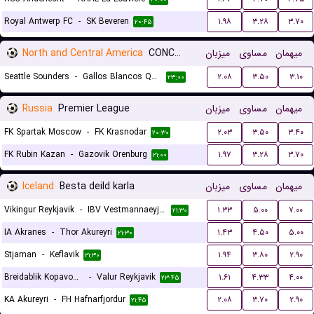
Royal Antwerp FC
-
SK Beveren
۱.۹۸
۳.۲۸
۳.۷۰
۲۰:۴۵
North and Central America
CONCACAF Leagues Cup
میزبان
مساوی
میهمان
Seattle Sounders
-
Gallos Blancos Queretaro
۲.۰۸
۳.۵۰
۳.۱۰
۲۳:۰۰
Russia
Premier League
میزبان
مساوی
میهمان
FK Spartak Moscow
-
FK Krasnodar
۲.۰۳
۳.۵۰
۳.۴۰
۲۰:۳۰
FK Rubin Kazan
-
Gazovik Orenburg
۱.۹۷
۳.۲۸
۳.۷۰
۲۱:۰۰
Iceland
Besta deild karla
میزبان
مساوی
میهمان
Vikingur Reykjavik
-
IBV Vestmannaeyjar
۱.۳۳
۵.۰۰
۷.۰۰
۲۱:۳۰
IA Akranes
-
Thor Akureyri
۱.۴۳
۴.۵۰
۵.۰۰
۲۱:۳۰
Stjarnan
-
Keflavik
۱.۹۴
۳.۸۰
۲.۹۰
۲۱:۳۰
Breidablik Kopavogur
-
Valur Reykjavik
۱.۶۱
۴.۳۳
۴.۰۰
۲۳:۴۵
KA Akureyri
-
FH Hafnarfjordur
۲.۰۸
۳.۷۰
۲.۹۰
۲۱:۴۵