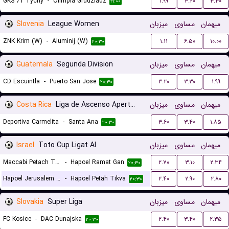
GKS 71 Tychy
-
Olimpia Grudziadz
۱.۹۹
۳.۲۰
۳.۳۰
۲۱:۰۰
Slovenia
League Women
میزبان
مساوی
میهمان
ZNK Krim (W)
-
Aluminij (W)
۱.۱۱
۶.۵۰
۱۰.۰۰
۲۰:۳۰
Guatemala
Segunda Division
میزبان
مساوی
میهمان
CD Escuintla
-
Puerto San Jose
۳.۲۰
۳.۳۰
۱.۹۹
۲۰:۳۰
Costa Rica
Liga de Ascenso Apertura gr. B
میزبان
مساوی
میهمان
Deportiva Carmelita
-
Santa Ana
۳.۶۰
۳.۴۰
۱.۸۵
۲۰:۳۰
Israel
Toto Cup Ligat Al
میزبان
مساوی
میهمان
Maccabi Petach Tikva
-
Hapoel Ramat Gan
۲.۷۰
۳.۱۰
۲.۳۴
۲۰:۳۰
Hapoel Jerusalem FC
-
Hapoel Petah Tikva
۲.۴۰
۲.۹۰
۲.۸۰
۲۰:۳۰
Slovakia
Super Liga
میزبان
مساوی
میهمان
FC Kosice
-
DAC Dunajska
۲.۴۰
۳.۴۰
۲.۳۵
۲۰:۳۰