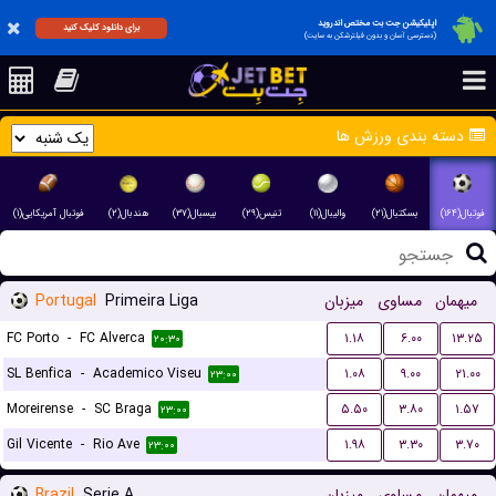
اپلیکیشن جت بت مختص اندروید
برای دانلود کلیک کنید
(دسترسی آسان و بدون فیلترشکن به سایت)
دسته بندی ورزش ها
فوتبال(۱۶۴)
بسکتبال(۲۱)
والیبال(۱۱)
تنیس(۲۹)
بیسبال(۳۷)
هندبال(۲)
فوتبال آمریکایی(۱)
Portugal
Primeira Liga
میزبان
مساوی
میهمان
FC Porto
-
FC Alverca
۱.۱۸
۶.۰۰
۱۳.۲۵
۲۰:۳۰
SL Benfica
-
Academico Viseu
۱.۰۸
۹.۰۰
۲۱.۰۰
۲۳:۰۰
Moreirense
-
SC Braga
۵.۵۰
۳.۸۰
۱.۵۷
۲۳:۰۰
Gil Vicente
-
Rio Ave
۱.۹۸
۳.۳۰
۳.۷۰
۲۳:۰۰
Brazil
Serie A
میزبان
مساوی
میهمان