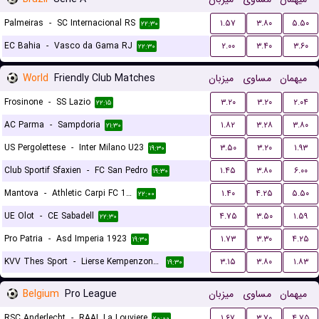
Palmeiras
-
SC Internacional RS
۱.۵۷
۳.۸۰
۵.۵۰
۲۲:۳۰
EC Bahia
-
Vasco da Gama RJ
۲.۰۰
۳.۴۰
۳.۶۰
۲۲:۳۰
World
Friendly Club Matches
میزبان
مساوی
میهمان
Frosinone
-
SS Lazio
۳.۲۰
۳.۲۰
۲.۰۴
۲۲:۱۵
AC Parma
-
Sampdoria
۱.۸۲
۳.۲۸
۳.۸۰
۲۱:۳۰
US Pergolettese
-
Inter Milano U23
۳.۵۰
۳.۲۰
۱.۹۳
۱۹:۳۰
Club Sportif Sfaxien
-
FC San Pedro
۱.۴۵
۳.۸۰
۶.۰۰
۱۹:۳۰
Mantova
-
Athletic Carpi FC 1909
۱.۴۰
۴.۲۵
۵.۵۰
۲۲:۰۰
UE Olot
-
CE Sabadell
۴.۷۵
۳.۵۰
۱.۵۹
۲۲:۳۰
Pro Patria
-
Asd Imperia 1923
۱.۷۳
۳.۳۰
۴.۲۵
۱۹:۳۰
KVV Thes Sport
-
Lierse Kempenzonen
۳.۱۵
۳.۸۰
۱.۸۳
۱۹:۳۰
Belgium
Pro League
میزبان
مساوی
میهمان
RSC Anderlecht
-
RAAL La Louviere
۱.۶۷
۳.۷۰
۴.۷۵
۲۰:۰۰