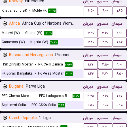
Norway
Eliteserien
میزبان
مساوی
میهمان
Kristiansund BK
-
Molde FK
۴.۵۰
۴.۰۰
۱.۶۵
۲۰:۴۵
Africa
Africa Cup of Nations Women
میزبان
مساوی
میهمان
Malawi (W)
-
Ghana (W)
۳.۳۰
۳.۳۰
۱.۹۶
۲۳:۳۰
Cameroon (W)
-
Nigeria (W)
۳.۸۰
۳.۲۰
۱.۸۲
۲۰:۳۰
Bosnia and Herzegovina
Premier Liga
میزبان
مساوی
میهمان
HSK Zrinjski Mostar
-
NK Celik Zenica
۱.۲۷
۴.۵۰
۹.۰۰
۲۲:۳۰
FK Borac Banjaluka
-
FK Velez Mostar
۱.۴۳
۳.۷۰
۶.۵۰
۲۰:۰۰
Bulgaria
Parva Liga
میزبان
مساوی
میهمان
PFC Cherno More Varna
-
PFC Ludogorets Razgrad
۴.۷۵
۳.۶۰
۱.۶۷
۱۹:۳۰
Septemvri Sofia
-
PFC CSKA Sofia
۶.۵۰
۴.۰۰
۱.۴۵
۲۱:۴۵
Czech Republic
1. Liga
میزبان
مساوی
میهمان