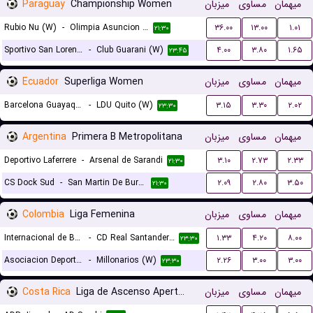
Paraguay
Championship Women
میزبان
مساوی
میهمان
Rubio Nu (W)
-
Olimpia Asuncion (W)
۳۶.۰۰
۱۳.۰۰
۱.۰۱
۲۱:۳۰
Sportivo San Lorenzo (W)
-
Club Guarani (W)
۴.۰۰
۳.۸۰
۱.۶۵
۲۳:۴۵
Ecuador
Superliga Women
میزبان
مساوی
میهمان
Barcelona Guayaquil (W)
-
LDU Quito (W)
۳.۱۵
۳.۳۰
۲.۰۲
۲۳:۳۰
Argentina
Primera B Metropolitana
میزبان
مساوی
میهمان
Deportivo Laferrere
-
Arsenal de Sarandi
۳.۱۰
۲.۷۳
۲.۳۳
۲۱:۳۰
CS Dock Sud
-
San Martin De Burzaco
۲.۰۹
۲.۸۰
۳.۵۰
۲۱:۳۰
Colombia
Liga Femenina
میزبان
مساوی
میهمان
Internacional de Bogota (W)
-
CD Real Santander (W)
۱.۳۳
۴.۲۰
۸.۰۰
۲۳:۳۰
Asociacion Deportivo Cali (W)
-
Millonarios (W)
۲.۲۶
۳.۰۰
۳.۰۰
۲۳:۳۰
Costa Rica
Liga de Ascenso Apertura gr. A
میزبان
مساوی
میهمان