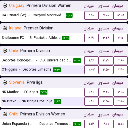
Uruguay
Primera Division Women
میزبان
مساوی
میهمان
CA Penarol (W)
-
Liverpool Montevideo (W)
۱.۱۰
۷.۰۰
۱۳.۲۵
۲۱:۰۰
Ireland
Premier Division
میزبان
مساوی
میهمان
Shelbourne FC
-
St Patrick's Athletic
۳.۴۰
۳.۲۸
۲.۱۰
۱۹:۳۰
Chile
Primera Division
میزبان
مساوی
میهمان
Deportes Concepcion
-
C.D. Universidad de Concepcion
۱.۹۶
۳.۳۰
۳.۸۰
۲۰:۰۰
O'Higgins
-
Deportes Limache
۲.۰۳
۳.۵۰
۳.۳۰
۲۲:۳۰
Slovenia
Prva liga
میزبان
مساوی
میهمان
NK Maribor
-
FC Koper
۱.۸۲
۳.۶۰
۳.۶۰
۲۱:۴۵
NK Bravo
-
NK Brinje Grosuplje
۱.۸۲
۳.۵۰
۳.۸۰
۲۱:۴۵
Chile
Primera Division Women
میزبان
مساوی
میهمان
Union Espanola (W)
-
Deportes Temuco (W)
۱.۱۴
۶.۰۰
۱۱.۰۰
۲۲:۰۰