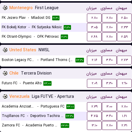
Montenegro
First League
میزبان
مساوی
میهمان
FK Jezero Plav
-
Mladost DG
۲.۸۰
۲.۸۰
۲.۵۰
۲۱:۳۰
FK Bokelj Kotor
-
FK Sutjeska Niksic
۳.۰۵
۲.۸۰
۲.۳۳
۲۱:۳۰
FK Otrant-Olympic
-
OFK Petrovac
۲.۶۸
۲.۸۰
۲.۵۹
۲۱:۳۰
United States
NWSL
میزبان
مساوی
میهمان
Boston Legacy FC (W)
-
Portland Thorns (W)
۲.۱۶
۳.۴۰
۲.۷۳
۲۳:۳۰
Chile
Tercera Division
میزبان
مساوی
میهمان
Futuro FC
-
Puente Alto
۲.۰۹
۳.۳۰
۲.۹۰
۲۳:۰۰
Venezuela
Liga FUTVE - Apertura
میزبان
مساوی
میهمان
Academia Anzoategui
-
Portuguesa FC
۲.۳۹
۳.۰۰
۲.۸۰
۲۳:۰۰
Trujillanos FC
-
Deportivo Tachira FC
۴.۷۵
۳.۴۰
۱.۶۱
۲۳:۳۰
Zamora FC
-
Academia Puerto Cabello
۳.۱۰
۲.۸۰
۲.۳۱
۲۳:۳۰