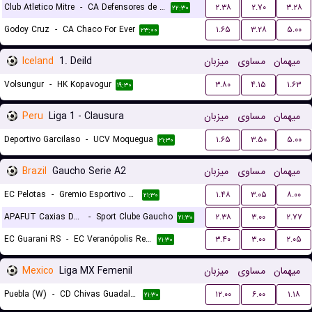
Club Atletico Mitre
-
CA Defensores de Belgrano
۲.۳۸
۲.۷۰
۳.۲۸
۲۲:۳۰
Godoy Cruz
-
CA Chaco For Ever
۱.۶۵
۳.۲۸
۵.۰۰
۲۳:۰۰
Iceland
1. Deild
میزبان
مساوی
میهمان
Volsungur
-
HK Kopavogur
۳.۸۰
۴.۱۵
۱.۶۳
۱۹:۳۰
Peru
Liga 1 - Clausura
میزبان
مساوی
میهمان
Deportivo Garcilaso
-
UCV Moquegua
۱.۶۵
۳.۵۰
۵.۰۰
۲۱:۳۰
Brazil
Gaucho Serie A2
میزبان
مساوی
میهمان
EC Pelotas
-
Gremio Esportivo Bage
۱.۴۸
۳.۰۵
۸.۰۰
۲۱:۳۰
APAFUT Caxias Do Sul RS
-
Sport Clube Gaucho
۲.۳۸
۳.۰۰
۲.۷۷
۲۱:۳۰
EC Guarani RS
-
EC Veranópolis Recreativo Cultural
۳.۴۰
۳.۰۰
۲.۰۵
۲۱:۳۰
Mexico
Liga MX Femenil
میزبان
مساوی
میهمان
Puebla (W)
-
CD Chivas Guadalajara (W)
۱۲.۰۰
۶.۰۰
۱.۱۸
۲۱:۳۰