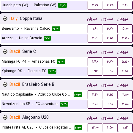
Huachipato (W)
-
Palestino (W)
۲.۳۱
۳.۲۸
۲.۶۰
۲۳:۳۰
Italy
Coppa Italia
میزبان
مساوی
میهمان
Benevento
-
Ravenna Calcio
۱.۶۱
۳.۷۰
۵.۰۰
۲۲:۳۰
Arezzo
-
Union Brescia
۲.۰۴
۳.۱۵
۳.۵۰
۲۱:۱۵
Brazil
Serie C
میزبان
مساوی
میهمان
Maringa FC PR
-
Amazonas FC
۱.۴۸
۳.۷۰
۵.۵۰
۲۲:۳۰
Ypiranga RS
-
Floresta EC
۱.۹۲
۲.۹۰
۴.۱۵
۲۲:۳۰
Brazil
Brasileiro Serie B
میزبان
مساوی
میهمان
Nautico Capibaribe
-
Atletico Clube Goianiense
۲.۴۰
۳.۱۵
۲.۸۰
۲۲:۳۰
Novorizontino SP
-
EC Juventude
۲.۰۱
۲.۹۰
۳.۸۰
۲۲:۳۰
Brazil
Alagoano U20
میزبان
مساوی
میهمان
Ponte Preta AL U20
-
Clube de Regatas Brasil U20
۱۲.۰۰
۶.۵۰
۱.۱۴
۲۱:۳۰