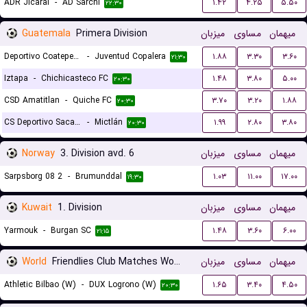
ADR Jicaral
-
AD Sarchi
۱.۴۲
۴.۲۵
۵.۵۰
۲۲:۳۰
Guatemala
Primera Division
میزبان
مساوی
میهمان
Deportivo Coatepeque FC
-
Juventud Copalera
۱.۸۸
۳.۳۰
۳.۶۰
۲۱:۳۰
Iztapa
-
Chichicasteco FC
۱.۴۸
۳.۸۰
۵.۰۰
۲۰:۳۰
CSD Amatitlan
-
Quiche FC
۳.۷۰
۳.۲۰
۱.۸۸
۲۰:۳۰
CS Deportivo Sacachispas
-
Mictlán
۱.۹۹
۲.۸۰
۳.۸۰
۲۰:۳۰
Norway
3. Division avd. 6
میزبان
مساوی
میهمان
Sarpsborg 08 2
-
Brumunddal
۱.۰۳
۱۱.۰۰
۱۷.۰۰
۱۹:۳۰
Kuwait
1. Division
میزبان
مساوی
میهمان
Yarmouk
-
Burgan SC
۱.۴۸
۳.۶۰
۶.۰۰
۲۱:۱۵
World
Friendlies Club Matches Women
میزبان
مساوی
میهمان
Athletic Bilbao (W)
-
DUX Logrono (W)
۱.۶۵
۳.۴۰
۴.۵۰
۲۰:۳۰