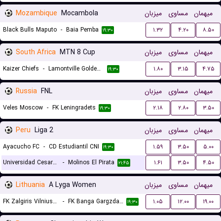
Mozambique
Mocambola
میزبان
مساوی
میهمان
Black Bulls Maputo
-
Baia Pemba
۱.۳۲
۴.۲۰
۸.۵۰
۱۹:۳۰
South Africa
MTN 8 Cup
میزبان
مساوی
میهمان
Kaizer Chiefs
-
Lamontville Golden Arrows
۱.۸۰
۳.۱۵
۴.۷۵
۱۹:۳۰
Russia
FNL
میزبان
مساوی
میهمان
Veles Moscow
-
FK Leningradets
۲.۱۸
۲.۸۰
۳.۵۰
۱۹:۳۰
Peru
Liga 2
میزبان
مساوی
میهمان
Ayacucho FC
-
CD Estudiantil CNI
۱.۵۹
۳.۵۰
۵.۰۰
۱۹:۳۰
Universidad Cesar Vallejo
-
Molinos El Pirata
۱.۶۱
۳.۵۰
۴.۵۰
۲۱:۴۵
Lithuania
A Lyga Women
میزبان
مساوی
میهمان
FK Zalgiris Vilnius (W)
-
FK Banga Gargzdai (W)
۱.۰۵
۱۲.۰۰
۱۹.۰۰
۱۹:۳۰