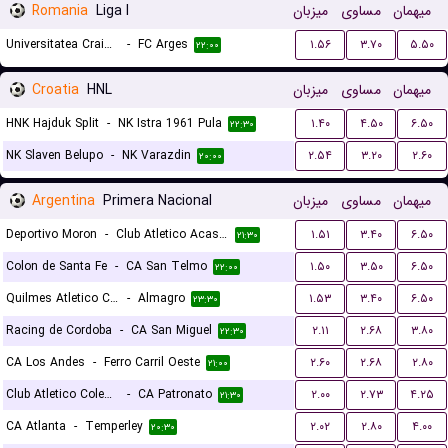
Romania
Liga I
میزبان
مساوی
میهمان
Universitatea Craiova
-
FC Arges
۱.۵۶
۳.۷۰
۵.۵۰
۲۲:۰۰
Croatia
HNL
میزبان
مساوی
میهمان
HNK Hajduk Split
-
NK Istra 1961 Pula
۱.۴۰
۴.۵۰
۶.۵۰
۲۲:۳۰
NK Slaven Belupo
-
NK Varazdin
۲.۵۴
۳.۲۰
۲.۶۰
۲۰:۰۰
Argentina
Primera Nacional
میزبان
مساوی
میهمان
Deportivo Moron
-
Club Atletico Acassuso
۱.۵۱
۳.۴۰
۶.۵۰
۲۱:۳۰
Colon de Santa Fe
-
CA San Telmo
۱.۵۰
۳.۵۰
۶.۵۰
۲۲:۰۰
Quilmes Atletico Club
-
Almagro
۱.۵۳
۳.۴۰
۶.۵۰
۲۳:۳۰
Racing de Cordoba
-
CA San Miguel
۲.۱۱
۲.۶۸
۳.۸۰
۲۲:۳۰
CA Los Andes
-
Ferro Carril Oeste
۲.۶۰
۲.۶۸
۲.۸۰
۲۱:۰۰
Club Atletico Colegiales
-
CA Patronato
۲.۰۰
۲.۷۳
۴.۲۵
۲۱:۳۰
CA Atlanta
-
Temperley
۲.۰۲
۲.۸۰
۴.۰۰
۲۰:۳۰