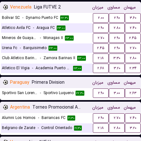
Venezuela
Liga FUTVE 2
میزبان
مساوی
میهمان
Bolivar SC
-
Dynamo Puerto FC
۲.۰۰
۲.۹۰
۳.۶۰
۲۲:۳۰
Atletico Avila FC
-
Aragua FC
۲.۹۰
۲.۸۰
۲.۴۰
۲۳:۰۰
Mineros de Guayana
-
Monagas II
۲.۷۰
۲.۹۰
۲.۴۵
۲۳:۰۰
Urena Fc
-
Barquisimeto
۲.۴۵
۲.۹۰
۲.۷۰
۲۳:۰۰
Club Atletico Barinas
-
Zamora Barinas II
۲.۱۸
۳.۳۰
۲.۸۰
۲۳:۰۰
Atletico El Vigia
-
Academia Puerto Cabello II
۲.۶۸
۳.۲۰
۲.۳۴
۲۳:۰۰
Paraguay
Primera Division
میزبان
مساوی
میهمان
Sportivo San Lorenzo
-
Sportivo Luqueno
۲.۹۰
۳.۰۰
۲.۶۳
۲۲:۳۰
Argentina
Torneo Promocional Amateur
میزبان
مساوی
میهمان
Alumni Los Hornos
-
Barrancas FC
۲.۹۰
۲.۷۰
۲.۴۰
۲۱:۳۰
Belgrano de Zarate
-
Control Orientado
۲.۱۸
۲.۸۰
۳.۲۰
۲۱:۳۰