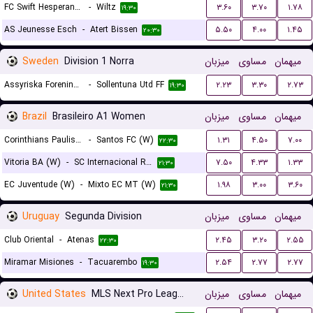
FC Swift Hesperange
-
Wiltz
۳.۶۰
۳.۷۰
۱.۷۸
۱۹:۳۰
AS Jeunesse Esch
-
Atert Bissen
۵.۵۰
۴.۰۰
۱.۴۵
۲۰:۳۰
Sweden
Division 1 Norra
میزبان
مساوی
میهمان
Assyriska Foreningen
-
Sollentuna Utd FF
۲.۲۳
۳.۳۰
۲.۷۳
۱۹:۳۰
Brazil
Brasileiro A1 Women
میزبان
مساوی
میهمان
Corinthians Paulista (W)
-
Santos FC (W)
۱.۳۱
۴.۵۰
۷.۰۰
۲۲:۳۰
Vitoria BA (W)
-
SC Internacional RS (W)
۷.۵۰
۴.۳۳
۱.۳۳
۲۱:۳۰
EC Juventude (W)
-
Mixto EC MT (W)
۱.۹۸
۳.۰۰
۳.۶۰
۲۱:۳۰
Uruguay
Segunda Division
میزبان
مساوی
میهمان
Club Oriental
-
Atenas
۲.۴۵
۳.۲۰
۲.۵۵
۲۲:۳۰
Miramar Misiones
-
Tacuarembo
۲.۵۴
۲.۷۷
۲.۷۷
۱۹:۳۰
United States
MLS Next Pro League
میزبان
مساوی
میهمان