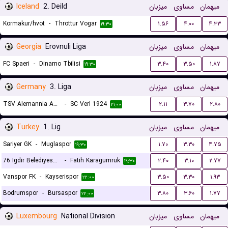
Iceland
2. Deild
میزبان
مساوی
میهمان
Kormakur/hvot
-
Throttur Vogar
۱.۵۶
۴.۰۰
۴.۳۳
۱۹:۳۰
Georgia
Erovnuli Liga
میزبان
مساوی
میهمان
FC Spaeri
-
Dinamo Tbilisi
۳.۴۰
۳.۵۰
۱.۸۷
۱۹:۳۰
Germany
3. Liga
میزبان
مساوی
میهمان
TSV Alemannia Aachen
-
SC Verl 1924
۲.۱۱
۳.۷۰
۲.۸۰
۲۱:۰۰
Turkey
1. Lig
میزبان
مساوی
میهمان
Sariyer GK
-
Muglaspor
۱.۷۰
۳.۳۰
۴.۷۵
۱۹:۳۰
76 Igdir Belediyespor
-
Fatih Karagumruk
۲.۴۰
۳.۱۰
۲.۷۷
۱۹:۳۰
Vanspor FK
-
Kayserispor
۳.۵۰
۳.۳۰
۱.۹۳
۲۲:۰۰
Bodrumspor
-
Bursaspor
۳.۸۰
۳.۶۰
۱.۷۷
۲۲:۰۰
Luxembourg
National Division
میزبان
مساوی
میهمان