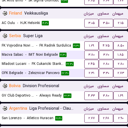
SK Artis Brno
-
SK Sigma Olomouc
۴.۲۵
۳.۶۰
۱.۷۷
۲۱:۳۰
Finland
Veikkausliiga
میزبان
مساوی
میهمان
AC Oulu
-
HJK Helsinki
۳.۰۵
۳.۵۰
۲.۱۵
۱۹:۳۰
Serbia
Super Liga
میزبان
مساوی
میهمان
FK Vojvodina Novi Sad
-
FK Radnik Surdulica
۱.۲۹
۴.۷۵
۸.۵۰
۲۱:۳۰
Macva Sabac
-
IMT Novi Belgrade
۳.۸۰
۳.۲۰
۱.۸۵
۲۱:۳۰
Mladost Lucani
-
FK Cukaricki Stankom
۲.۴۵
۲.۸۰
۲.۸۰
۲۲:۳۰
OFK Belgrade
-
Zeleznicar Pancevo
۲.۳۱
۳.۳۰
۲.۷۳
۲۲:۳۰
Bolivia
Division Profesional
میزبان
مساوی
میهمان
GV Club Deportivo San Jose de Oruro
-
Always Ready
۴.۳۳
۳.۸۰
۱.۶۹
۲۲:۳۰
Argentina
Liga Profesional - Clausura
میزبان
مساوی
میهمان
San Lorenzo
-
Atletico Huracan
۲.۷۷
۲.۶۸
۲.۹۰
۲۱:۳۰