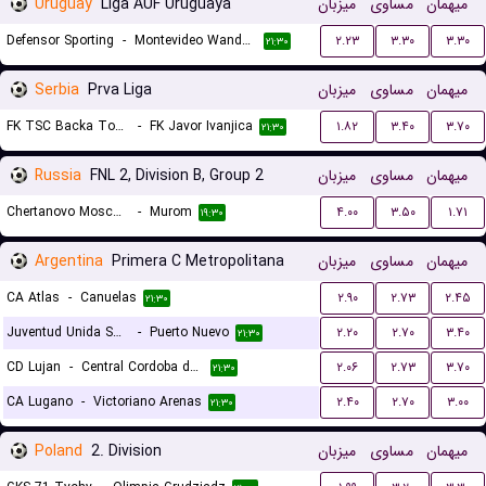
Uruguay
Liga AUF Uruguaya
میزبان
مساوی
میهمان
Defensor Sporting
-
Montevideo Wanderers
۲.۲۳
۳.۳۰
۳.۳۰
۲۱:۳۰
Serbia
Prva Liga
میزبان
مساوی
میهمان
FK TSC Backa Topola
-
FK Javor Ivanjica
۱.۸۲
۳.۴۰
۳.۷۰
۲۱:۳۰
Russia
FNL 2, Division B, Group 2
میزبان
مساوی
میهمان
Chertanovo Moscow
-
Murom
۴.۰۰
۳.۵۰
۱.۷۱
۱۹:۳۰
Argentina
Primera C Metropolitana
میزبان
مساوی
میهمان
CA Atlas
-
Canuelas
۲.۹۰
۲.۷۳
۲.۴۵
۲۱:۳۰
Juventud Unida San Miguel
-
Puerto Nuevo
۲.۲۰
۲.۷۰
۳.۴۰
۲۱:۳۰
CD Lujan
-
Central Cordoba de Rosario
۲.۰۶
۲.۷۳
۳.۷۰
۲۱:۳۰
CA Lugano
-
Victoriano Arenas
۲.۴۰
۲.۷۰
۳.۰۰
۲۱:۳۰
Poland
2. Division
میزبان
مساوی
میهمان