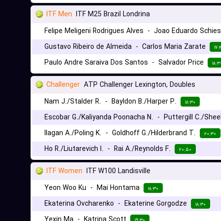
ITF Men
ITF M25 Brazil Londrina
Felipe Meligeni Rodrigues Alves
-
Joao Eduardo Schies
Gustavo Ribeiro de Almeida
-
Carlos Maria Zarate
۱۷:
Paulo Andre Saraiva Dos Santos
-
Salvador Price
۱۸:۳
Challenger
ATP Challenger Lexington, Doubles
Nam J./Stalder R.
-
Bayldon B./Harper P.
۱۸:۳۰
Escobar G./Kaliyanda Poonacha N.
-
Puttergill C./Shee
Ilagan A./Poling K.
-
Goldhoff G./Hilderbrand T.
۲۰:۳۰
Ho R./Liutarevich I.
-
Rai A./Reynolds F.
۲۰:۵۰
ITF Women
ITF W100 Landisville
Yeon Woo Ku
-
Mai Hontama
۱۸:۳۰
Ekaterina Ovcharenko
-
Ekaterine Gorgodze
۱۸:۳۰
Yexin Ma
-
Katrina Scott
۱۹:۳۰