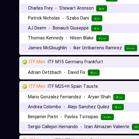
Charles Frey
-
Stewart Aronson
۱۸:۱۰
Patrick Nicholas
-
Szabo Dani
۱۸:۱۰
AJ Deem
-
Bonaiuti Giuseppe
۱۸:۱۰
Thomas Kennedy
-
Hilsen Blake
۲۰:۰۰
James McGloughlin
-
Iker Urribarrens Ramirez
۲۰:۰۰
ITF Men
ITF M15 Germany Frankfurt
Adrian Oetzbach
-
David Fix
۱۹:۰۰
ITF Men
ITF M25+H Spain Tauste
Mario Gonzalez Fernandez
-
Aryan Shah
۱۹:۰۰
Andrea Colombo
-
Alejo Sanchez Quilez
۱۹:۰۰
Benjamin Pietri
-
Pavlos Tsitsipas
۲۰:۳۰
Sergio Callejon Hernando
-
Izan Almazan Valiente
۲۲