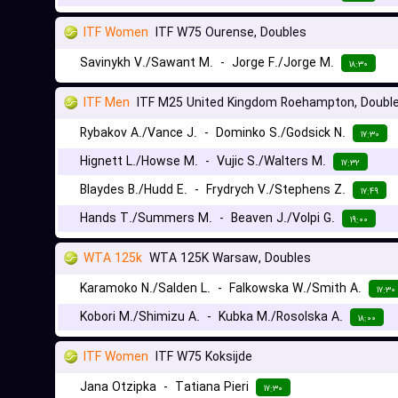
ITF Women
ITF W75 Ourense, Doubles
Savinykh V./Sawant M.
-
Jorge F./Jorge M.
۱۸:۳۰
ITF Men
ITF M25 United Kingdom Roehampton, Doubl
Rybakov A./Vance J.
-
Dominko S./Godsick N.
۱۷:۳۰
Hignett L./Howse M.
-
Vujic S./Walters M.
۱۷:۳۲
Blaydes B./Hudd E.
-
Frydrych V./Stephens Z.
۱۷:۴۹
Hands T./Summers M.
-
Beaven J./Volpi G.
۱۹:۰۰
WTA 125k
WTA 125K Warsaw, Doubles
Karamoko N./Salden L.
-
Falkowska W./Smith A.
۱۷:۳۰
Kobori M./Shimizu A.
-
Kubka M./Rosolska A.
۱۸:۰۰
ITF Women
ITF W75 Koksijde
Jana Otzipka
-
Tatiana Pieri
۱۷:۳۰