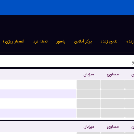
نده
نتایج زنده
پوکر آنلاین
پاسور
تخته نرد
انفجار ورژن ۱
ن
مساوی
میزبان
...
...
...
...
...
...
...
...
ن
مساوی
میزبان