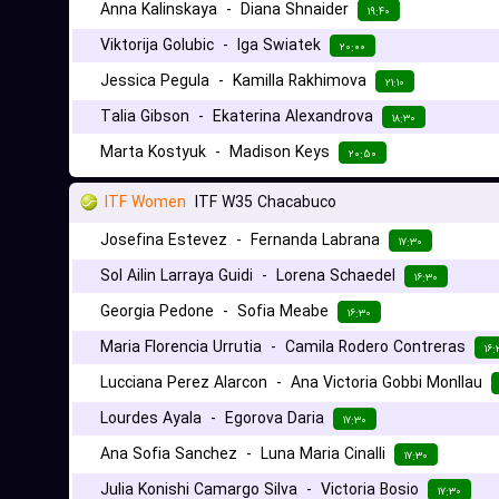
Anna Kalinskaya
-
Diana Shnaider
۱۹:۴۰
Viktorija Golubic
-
Iga Swiatek
۲۰:۰۰
Jessica Pegula
-
Kamilla Rakhimova
۲۱:۱۰
Talia Gibson
-
Ekaterina Alexandrova
۱۸:۳۰
Marta Kostyuk
-
Madison Keys
۲۰:۵۰
ITF Women
ITF W35 Chacabuco
Josefina Estevez
-
Fernanda Labrana
۱۷:۳۰
Sol Ailin Larraya Guidi
-
Lorena Schaedel
۱۶:۳۰
Georgia Pedone
-
Sofia Meabe
۱۶:۳۰
Maria Florencia Urrutia
-
Camila Rodero Contreras
۱۶:
Lucciana Perez Alarcon
-
Ana Victoria Gobbi Monllau
Lourdes Ayala
-
Egorova Daria
۱۷:۳۰
Ana Sofia Sanchez
-
Luna Maria Cinalli
۱۷:۳۰
Julia Konishi Camargo Silva
-
Victoria Bosio
۱۷:۳۰