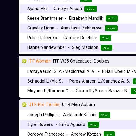
Ayana Akli
-
Carolyn Ansari
۲۰:۰۰
Reese Brantmeier
-
Elizabeth Mandlik
۲۰:۰۰
Crawley Fiona
-
Anastasia Zakharova
۲۰:۳۰
Polina Iatcenko
-
Caroline Dolehide
۲۱:۰۰
Hanne Vandewinkel
-
Sieg Madison
۲۱:۰۰
ITF Women
ITF W35 Chacabuco, Doubles
Larraya Guidi S. A./Mediorreal A. V.
-
E'Halli Obeid M./
Schaedel L./Vig S.
-
Perez Alarcon L./Sanchez A. S.
Moyano L./Romero C.
-
Ccuno R./Sousa Salazar N.
۲
UTR Pro Tennis
UTR Men Auburn
Joseph Phillips
-
Aleksandr Kalinin
۱۷:۰۰
Tyler Bowers
-
Enzo Aguiard
۱۷:۰۰
Cordova Francesco
-
Andrew Kotzen
۱۷:۰۰