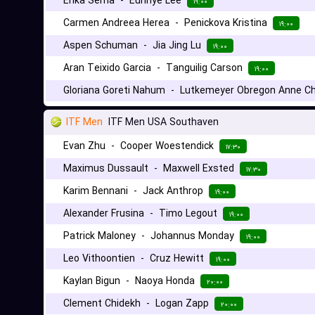
Erika Sema
-
Eunhye Lee
۱۹:۰۰
Carmen Andreea Herea
-
Penickova Kristina
۱۹:۰۰
Aspen Schuman
-
Jia Jing Lu
۱۹:۰۰
Aran Teixido Garcia
-
Tanguilig Carson
۱۹:۰۰
Gloriana Goreti Nahum
-
Lutkemeyer Obregon Anne Ch
ITF Men
ITF Men USA Southaven
Evan Zhu
-
Cooper Woestendick
۱۷:۳۰
Maximus Dussault
-
Maxwell Exsted
۱۷:۳۰
Karim Bennani
-
Jack Anthrop
۱۹:۰۰
Alexander Frusina
-
Timo Legout
۱۹:۰۰
Patrick Maloney
-
Johannus Monday
۱۹:۰۰
Leo Vithoontien
-
Cruz Hewitt
۱۹:۰۰
Kaylan Bigun
-
Naoya Honda
۲۰:۰۰
Clement Chidekh
-
Logan Zapp
۲۰:۰۰