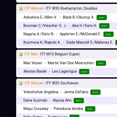
ITF Women
ITF W35 Roehampton, Doubles
Adeshina E./Allen V.
-
Black B./Okutoyi A.
۱۷:۳۰
Bosman C./Visscher S. J.
-
Abe H./Sato H.
۱۷:۳۰
Nagata A./Sato N.
-
Appleton E./McDonald E.
۱۷:۳۰
Kuzmova K./Rajecki A.
-
Dada-Mascoll S./Maloney E.
ITF Men
ITF M15 Belgium Eupen
Mac Visser
-
Martin Van Dee Meerschen
۱۷:۳۰
Alessio Basile
-
Leo Lagarrigue
۱۸:۳۰
ITF Women
ITF W35 Southaven
Voloshchuk Angelina
-
Jenna DeFalco
۱۷:۳۰
Dana Guzman
-
Alyssa Ahn
۱۷:۳۰
Mayu Crossley
-
Penickova Annika
۱۷:۳۰