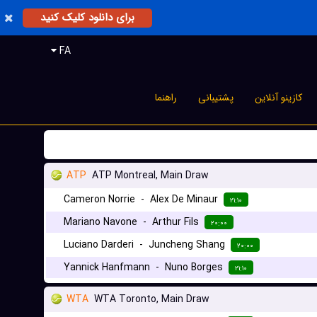
برای دانلود کلیک کنید
FA
کازینو آنلاین
پشتیبانی
راهنما
ATP
ATP Montreal, Main Draw
Cameron Norrie
-
Alex De Minaur
۲۱:۱۰
Mariano Navone
-
Arthur Fils
۲۰:۰۰
Luciano Darderi
-
Juncheng Shang
۲۰:۰۰
Yannick Hanfmann
-
Nuno Borges
۲۱:۱۰
WTA
WTA Toronto, Main Draw