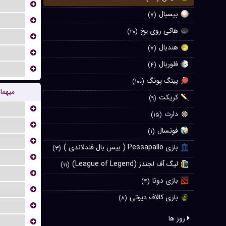
...
بیسبال
(۷)
...
هاکی روی یخ
(۲۰)
...
هندبال
(۷)
...
فلوربال
(۴)
...
پینگ پونگ
(۱۰۰)
میهما
کریکت
(۹)
...
دارت
(۱۵)
...
فوتسال
(۱)
...
بازی Pessapallo ( بیس بال فندلاندی )
(۳)
...
لیگ آف لجندز (League of Legend)
(۱۱)
...
بازی دوتا
(۴)
...
بازی کالاف دیوتی
(۸)
...
روز ها
...