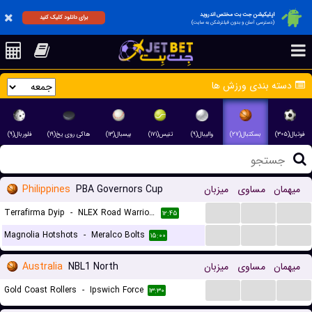
اپلیکیشن جت بت مختص اندروید
برای دانلود کلیک کنید
(دسترسی آسان و بدون فیلترشکن به سایت)
دسته بندی ورزش ها
فوتبال(۳۰۵)
بسکتبال(۲۷)
والیبال(۹)
تنیس(۱۷۱)
بیسبال(۱۳)
هاکی روی یخ(۱۹)
فلوربال(۹)
Philippines
PBA Governors Cup
میزبان
مساوی
میهمان
...
...
...
Terrafirma Dyip
-
NLEX Road Warriors
۱۲:۴۵
...
...
...
Magnolia Hotshots
-
Meralco Bolts
۱۵:۰۰
Australia
NBL1 North
میزبان
مساوی
میهمان
...
...
...
Gold Coast Rollers
-
Ipswich Force
۱۳:۳۰