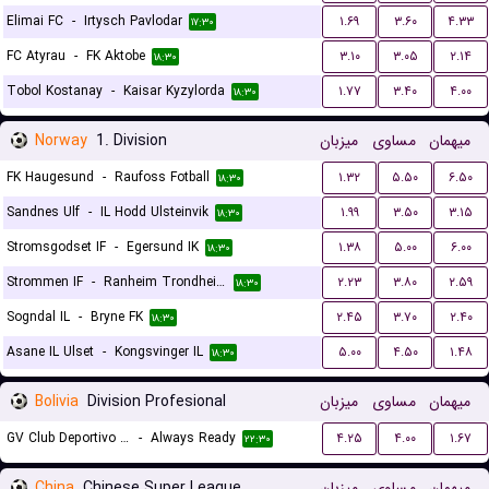
Elimai FC
-
Irtysch Pavlodar
۱.۶۹
۳.۶۰
۴.۳۳
۱۷:۳۰
FC Atyrau
-
FK Aktobe
۳.۱۰
۳.۰۵
۲.۱۴
۱۸:۳۰
Tobol Kostanay
-
Kaisar Kyzylorda
۱.۷۷
۳.۴۰
۴.۰۰
۱۸:۳۰
Norway
1. Division
میزبان
مساوی
میهمان
FK Haugesund
-
Raufoss Fotball
۱.۳۲
۵.۵۰
۶.۵۰
۱۸:۳۰
Sandnes Ulf
-
IL Hodd Ulsteinvik
۱.۹۹
۳.۵۰
۳.۱۵
۱۸:۳۰
Stromsgodset IF
-
Egersund IK
۱.۳۸
۵.۰۰
۶.۰۰
۱۸:۳۰
Strommen IF
-
Ranheim Trondheim
۲.۲۳
۳.۸۰
۲.۵۹
۱۸:۳۰
Sogndal IL
-
Bryne FK
۲.۴۵
۳.۷۰
۲.۴۰
۱۸:۳۰
Asane IL Ulset
-
Kongsvinger IL
۵.۰۰
۴.۵۰
۱.۴۸
۱۸:۳۰
Bolivia
Division Profesional
میزبان
مساوی
میهمان
GV Club Deportivo San Jose de Oruro
-
Always Ready
۴.۲۵
۴.۰۰
۱.۶۷
۲۲:۳۰
China
Chinese Super League
میزبان
مساوی
میهمان