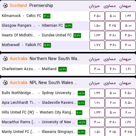
Scotland
Premiership
میزبان
مساوی
میهمان
Kilmarnock
-
Celtic FC
۶.۵۰
۵.۰۰
۱.۳۶
۱۶:۰۰
Glasgow Rangers FC
-
Hibernian FC
۱.۵۰
۴.۲۵
۵.۰۰
۱۸:۳۰
Hearts Of Midlothian FC
-
Dundee United FC
۱.۶۳
۳.۸۰
۴.۵۰
۱۷:۳۰
Motherwell
-
Falkirk FC
۱.۷۷
۳.۶۰
۴.۰۰
۱۷:۳۰
Australia
Northern New South Wales
میزبان
مساوی
میهمان
Charlestown Azzurri
-
Maitland
۴.۰۰
۴.۲۰
۱.۶۱
۰۸:۳۰
Australia
NPL New South Wales Women
میزبان
مساوی
میهمان
Bulls Northbridge FC Academy (W)
-
Sydney University FC (W)
۱.۳۲
۵.۰۰
۶.۵۰
۰۸:۱۰
Apia Leichhardt Tigers (W)
-
Gladesville Ravens (W)
۱.۲۰
۶.۰۰
۸.۵۰
۱۰:۲۰
Hills United FC (W)
-
Western City Rangers (W)
۱.۳۳
۵.۰۰
۶.۰۰
۱۱:۰۰
Macarthur Rams (W)
-
University of New South Wales (W)
۴.۰۰
۳.۸۰
۱.۶۷
۰۸:۳۰
Manly United FC (W)
-
Illawarra Stingrays (W)
۱.۵۱
۴.۱۵
۴.۷۵
۱۰:۳۰