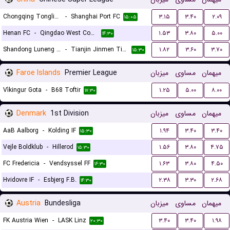
Chongqing Tongliang Long
-
Shanghai Port FC
۳.۱۵
۳.۴۰
۲.۰۹
۱۵:۰۵
Henan FC
-
Qingdao West Coast FC
۱.۵۳
۳.۸۰
۵.۰۰
۱۴:۳۰
Shandong Luneng Taishan FC
-
Tianjin Jinmen Tigers
۱.۸۲
۳.۶۰
۳.۷۰
۱۵:۳۰
Faroe Islands
Premier League
میزبان
مساوی
میهمان
Víkingur Gota
-
B68 Toftir
۱.۲۵
۵.۰۰
۸.۰۰
۱۷:۳۰
Denmark
1st Division
میزبان
مساوی
میهمان
AaB Aalborg
-
Kolding IF
۱.۹۴
۳.۴۰
۳.۴۰
۱۵:۳۰
Vejle Boldklub
-
Hillerod
۱.۵۶
۳.۸۰
۴.۷۵
۱۵:۳۰
FC Fredericia
-
Vendsyssel FF
۱.۶۳
۳.۸۰
۴.۵۰
۱۶:۳۰
Hvidovre IF
-
Esbjerg F.B.
۲.۳۸
۳.۳۰
۲.۶۸
۱۴:۳۰
Austria
Bundesliga
میزبان
مساوی
میهمان
FK Austria Wien
-
LASK Linz
۳.۴۰
۳.۴۰
۱.۹۸
۲۰:۳۰