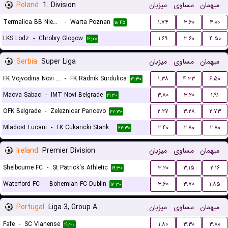
Poland
1. Division
میزبان
مساوی
میهمان
Termalica BB Nieciecza
-
Warta Poznan
۱.۷۴
۳.۶۰
۴.۰۰
۱۸:۴۵
LKS Lodz
-
Chrobry Glogow
۱.۶۹
۳.۶۰
۴.۵۰
۱۶:۰۰
Serbia
Super Liga
میزبان
مساوی
میهمان
FK Vojvodina Novi Sad
-
FK Radnik Surdulica
۱.۳۸
۴.۳۳
۶.۵۰
۲۱:۳۰
Macva Sabac
-
IMT Novi Belgrade
۳.۸۰
۳.۲۰
۱.۹۱
۲۱:۳۰
OFK Belgrade
-
Zeleznicar Pancevo
۲.۲۷
۳.۲۸
۲.۷۳
۲۲:۳۰
Mladost Lucani
-
FK Cukaricki Stankom
۲.۴۰
۲.۸۰
۲.۸۰
۲۲:۳۰
Ireland
Premier Division
میزبان
مساوی
میهمان
Shelbourne FC
-
St Patrick's Athletic
۳.۲۰
۳.۱۵
۲.۱۶
۱۹:۳۰
Waterford FC
-
Bohemian FC Dublin
۳.۶۰
۳.۷۰
۱.۸۵
۱۷:۳۰
Portugal
Liga 3, Group A
میزبان
مساوی
میهمان
Fafe
-
SC Vianense
۱.۸۰
۳.۳۰
۳.۸۰
۱۹:۳۰