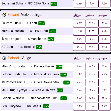
Septemvri Sofia
-
PFC CSKA Sofia
۵.۵۰
۴.۰۰
۱.۵۰
۲۱:۴۵
Finland
Veikkausliiga
میزبان
مساوی
میهمان
FC Inter Turku
-
FC Lahti
۱.۸۳
۳.۴۰
۴.۰۰
۱۷:۳۰
KuPS Palloseura
-
FC TPS Turku
۱.۴۵
۴.۳۳
۵.۵۰
۱۵:۳۰
Ilves Tampere
-
IFK Mariehamn
۱.۲۹
۵.۰۰
۷.۵۰
۱۸:۳۰
AC Oulu
-
HJK Helsinki
۳.۰۰
۳.۴۰
۲.۱۵
۱۹:۳۰
Poland
IV Liga
میزبان
مساوی
میهمان
Mlks Znicz Biala Piska
-
Polonia Paslek
۱.۲۰
۵.۵۰
۷.۰۰
۱۵:۳۰
Polonia Sroda Slaska
-
Moto-Jelcz Olawa
۲.۶۳
۳.۳۰
۲.۲۷
۱۲:۳۰
KS Pomorzanin Torun
-
Orleta Aleksandrow Kujawski
۲.۸۰
۳.۴۰
۲.۱۲
۱۲:۳۰
MKS Strug Tyczyn
-
Wislok Wisniowa
۹.۰۰
۵.۰۰
۱.۲۲
۱۲:۳۰
Polonia Warsaw II
-
Nadnarwianka Pultusk
۱.۱۳
۵.۵۰
۱۱.۰۰
۱۶:۳۰
LZS Justynow
-
LKS Lodz III
۳.۴۰
۴.۰۰
۱.۶۷
۱۷:۳۰