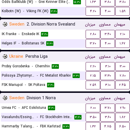
Odds Ballklubb (W)
-
Grei Kvinner Elite (W)
۱.۶۳
۳.۸۰
۳.۸۰
۱۵:۳۰
Kolbotn (W)
-
Viking FK (W)
۴.۲۰
۴.۰۰
۱.۵۹
۱۶:۳۰
Sweden
2. Division Norra Svealand
میزبان
مساوی
میهمان
IK Franke
-
Enskede IK
۲.۸۰
۳.۴۰
۲.۱۰
۱۴:۳۰
Helges IF
-
Bollstanas SK
۳.۷۰
۴.۰۰
۱.۶۷
۱۷:۳۰
Ukraine
Persha Liga
میزبان
مساوی
میهمان
Probiy Gorodenka
-
Chernihiv
۲.۲۰
۳.۱۰
۳.۰۰
۱۴:۳۰
Polissya Zhytomyr II
-
FC Metalist Kharkiv
۲.۱۵
۳.۳۰
۲.۸۰
۱۲:۳۰
FSK Mariupol
-
SK Poltava
۲.۵۹
۳.۱۰
۲.۴۵
۱۶:۳۰
Sweden
Division 1 Norra
میزبان
مساوی
میهمان
Umea FC
-
AFC Eskilstuna
۲.۰۰
۳.۷۰
۲.۹۰
۱۴:۳۰
Vasalunds/Essinge IF
-
FC Stockholm Internazionale
۳.۵۰
۳.۶۰
۱.۸۲
۱۴:۳۰
Hammarby Talang Ff
-
FBK Karlstad
۱.۳۲
۴.۷۵
۶.۵۰
۱۷:۳۰