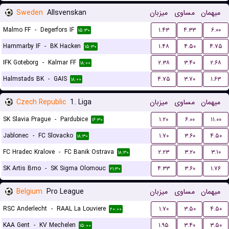
Sweden
Allsvenskan
میزبان
مساوی
میهمان
Malmo FF
-
Degerfors IF
۱.۴۳
۴.۳۳
۶.۰۰
۱۵:۳۰
Hammarby IF
-
BK Hacken
۱.۴۸
۴.۵۰
۴.۷۵
۱۵:۳۰
IFK Goteborg
-
Kalmar FF
۲.۳۸
۳.۴۰
۲.۶۸
۱۸:۰۰
Halmstads BK
-
GAIS
۴.۷۵
۳.۷۰
۱.۶۳
۱۸:۰۰
Czech Republic
1. Liga
میزبان
مساوی
میهمان
SK Slavia Prague
-
Pardubice
۱.۲۰
۶.۰۰
۱۱.۰۰
۱۶:۳۰
Jablonec
-
FC Slovacko
۱.۷۰
۳.۶۰
۴.۵۰
۱۸:۳۰
FC Hradec Kralove
-
FC Banik Ostrava
۲.۲۳
۳.۲۰
۳.۱۰
۱۸:۳۰
SK Artis Brno
-
SK Sigma Olomouc
۴.۳۳
۳.۶۰
۱.۷۶
۲۱:۳۰
Belgium
Pro League
میزبان
مساوی
میهمان
RSC Anderlecht
-
RAAL La Louviere
۱.۷۰
۳.۵۰
۴.۵۰
۲۰:۰۰
KAA Gent
-
KV Mechelen
۱.۹۵
۳.۴۰
۳.۵۰
۱۵:۰۰