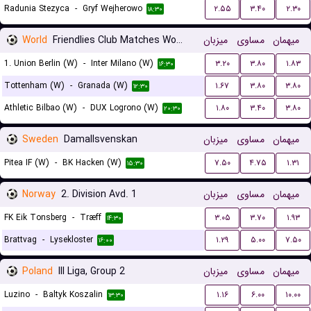
Radunia Stezyca
-
Gryf Wejherowo
۲.۵۵
۳.۴۰
۲.۳۰
۱۸:۳۰
World
Friendlies Club Matches Women
میزبان
مساوی
میهمان
1. Union Berlin (W)
-
Inter Milano (W)
۳.۲۰
۳.۸۰
۱.۸۳
۱۶:۳۰
Tottenham (W)
-
Granada (W)
۱.۶۷
۳.۸۰
۳.۸۰
۱۲:۳۰
Athletic Bilbao (W)
-
DUX Logrono (W)
۱.۸۰
۳.۴۰
۳.۸۰
۲۰:۳۰
Sweden
Damallsvenskan
میزبان
مساوی
میهمان
Pitea IF (W)
-
BK Hacken (W)
۷.۵۰
۴.۷۵
۱.۳۱
۱۵:۳۰
Norway
2. Division Avd. 1
میزبان
مساوی
میهمان
FK Eik Tonsberg
-
Træff
۳.۰۵
۳.۷۰
۱.۹۳
۱۴:۳۰
Brattvag
-
Lysekloster
۱.۲۹
۵.۰۰
۷.۵۰
۱۶:۰۰
Poland
III Liga, Group 2
میزبان
مساوی
میهمان
Luzino
-
Baltyk Koszalin
۱.۱۶
۶.۰۰
۱۰.۰۰
۱۳:۳۰