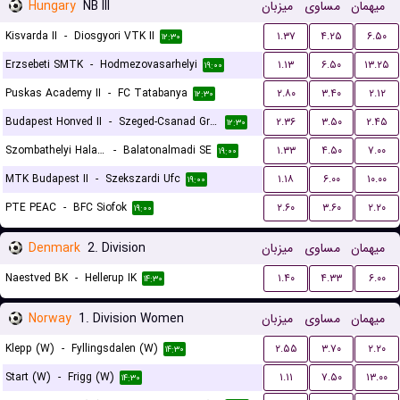
Hungary
NB III
میزبان
مساوی
میهمان
Kisvarda II
-
Diosgyori VTK II
۱.۳۷
۴.۲۵
۶.۵۰
۱۲:۳۰
Erzsebeti SMTK
-
Hodmezovasarhelyi
۱.۱۳
۶.۵۰
۱۳.۲۵
۱۹:۰۰
Puskas Academy II
-
FC Tatabanya
۲.۸۰
۳.۴۰
۲.۱۲
۱۲:۳۰
Budapest Honved II
-
Szeged-Csanad Grosics II
۲.۳۶
۳.۵۰
۲.۴۵
۱۲:۳۰
Szombathelyi Haladas
-
Balatonalmadi SE
۱.۳۳
۴.۵۰
۷.۰۰
۱۹:۰۰
MTK Budapest II
-
Szekszardi Ufc
۱.۱۸
۶.۰۰
۱۰.۰۰
۱۹:۰۰
PTE PEAC
-
BFC Siofok
۲.۶۰
۳.۶۰
۲.۲۰
۱۹:۰۰
Denmark
2. Division
میزبان
مساوی
میهمان
Naestved BK
-
Hellerup IK
۱.۴۰
۴.۳۳
۶.۰۰
۱۴:۳۰
Norway
1. Division Women
میزبان
مساوی
میهمان
Klepp (W)
-
Fyllingsdalen (W)
۲.۵۵
۳.۷۰
۲.۲۰
۱۴:۳۰
Start (W)
-
Frigg (W)
۱.۱۱
۷.۵۰
۱۳.۰۰
۱۴:۳۰