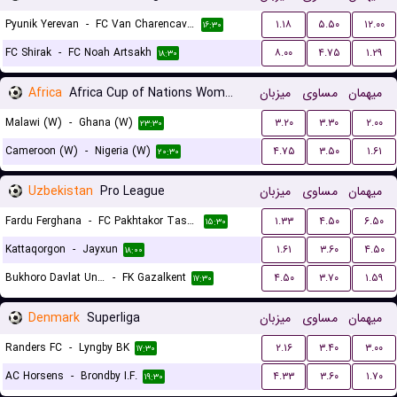
Pyunik Yerevan
-
FC Van Charencavan
۱.۱۸
۵.۵۰
۱۲.۰۰
۱۶:۳۰
FC Shirak
-
FC Noah Artsakh
۸.۰۰
۴.۷۵
۱.۲۹
۱۸:۳۰
Africa
Africa Cup of Nations Women
میزبان
مساوی
میهمان
Malawi (W)
-
Ghana (W)
۳.۲۰
۳.۳۰
۲.۰۰
۲۳:۳۰
Cameroon (W)
-
Nigeria (W)
۴.۷۵
۳.۵۰
۱.۶۱
۲۰:۳۰
Uzbekistan
Pro League
میزبان
مساوی
میهمان
Fardu Ferghana
-
FC Pakhtakor Tashkent II
۱.۳۳
۴.۵۰
۶.۵۰
۱۵:۳۰
Kattaqorgon
-
Jayxun
۱.۶۱
۳.۶۰
۴.۵۰
۱۸:۰۰
Bukhoro Davlat Universiteti
-
FK Gazalkent
۴.۵۰
۳.۷۰
۱.۵۹
۱۷:۳۰
Denmark
Superliga
میزبان
مساوی
میهمان
Randers FC
-
Lyngby BK
۲.۱۶
۳.۴۰
۳.۰۰
۱۷:۳۰
AC Horsens
-
Brondby I.F.
۴.۳۳
۳.۶۰
۱.۷۰
۱۹:۳۰