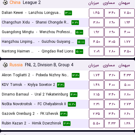
China
League 2
میزبان
مساوی
میهمان
Dalian Kewei
-
Lanzhou Longyuan Athletic
۱.۴۵
۳.۴۰
۷.۵۰
۱۳:۰۰
Changchun Xidu
-
Shanxi Chongde Ronghai Football Club
۳.۸۰
۲.۹۰
۱.۹۴
۱۲:۳۰
Guangdong Mingtu
-
Wenzhou Professional F.C
۱.۹۲
۲.۹۰
۴.۰۰
۱۵:۰۰
Hangzhou Linping Wuyue
-
Guizhou Guiyang Athletic
۴.۵۰
۳.۰۵
۱.۷۷
۱۵:۰۰
Nantong Haimen Codion
-
Qingdao Red Lions
۲.۰۹
۲.۸۰
۳.۵۰
۱۵:۰۰
Russia
FNL 2, Division B, Group 4
میزبان
مساوی
میهمان
Akron Togliatti 2
-
Pobeda Nizhny Novgorod
۱.۷۴
۳.۲۰
۴.۳۳
۱۳:۳۰
KDV Tomsk
-
Krylya Sovetov 2
۱.۴۸
۴.۰۰
۵.۰۰
۱۴:۳۰
Dinamo Barnaul
-
Ural 2 Yekaterinburg
۲.۱۵
۳.۴۰
۲.۸۰
۱۴:۳۰
NoSta Novotroitsk
-
FC Chelyabinsk II
۲.۳۱
۳.۲۰
۲.۷۳
۱۵:۳۰
Gazovik Orenburg 2
-
FK Izhevsk
۲.۳۵
۳.۴۰
۲.۶۰
۱۶:۳۰
Rubin Kazan 2
-
Himik Dzerzhinsk
۵.۵۰
۴.۳۳
۱.۳۸
۱۶:۳۰