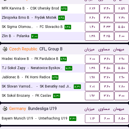
MFK Karvina B
-
CSK Uhersky Brod
۲.۲۶
۳.۴۰
۲.۵۹
۱۱:۴۵
Zbrojovka Brno B
-
Frydek Mistek
۲.۶۰
۳.۳۰
۲.۳۰
۱۱:۴۵
SK Sigma Olomouc 2
-
FC Slovacko B
۱.۴۰
۴.۳۳
۵.۵۰
۱۱:۴۵
Zlin B
-
Polanka
۱.۳۸
۴.۲۵
۶.۰۰
۱۲:۰۰
Czech Republic
CFL, Group B
میزبان
مساوی
میهمان
Hradec Kralove B
-
FK Pardubice B
۲.۰۰
۳.۶۰
۲.۹۰
۱۱:۴۵
TJ Sokol Zapy
-
Neratovice Byskovice
۱.۳۸
۴.۵۰
۵.۵۰
۱۸:۳۰
Jablonec B
-
FK Horni Redice
۱.۹۸
۳.۷۰
۲.۹۰
۱۱:۴۵
SK Slovan Varnsdorf
-
SK Benatky nad Jizerou
۲.۰۱
۳.۶۰
۲.۸۰
۱۸:۳۰
SK Sokol Brozany
-
FK Caslav
۱.۹۲
۳.۷۰
۳.۰۰
۱۸:۳۰
Germany
Bundesliga U19
میزبان
مساوی
میهمان
Bayern Munich U19
-
Unterhaching U19
۱.۱۶
۶.۰۰
۸.۵۰
۱۲:۳۰