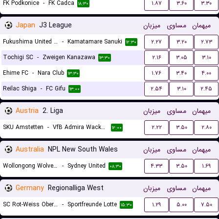
FK Podkonice
-
FK Cadca
۱.۸۷
۳.۶۰
۳.۳۰
۱۸:۳۰
Japan
J3 League
میزبان
مساوی
میهمان
Fukushima United FC
-
Kamatamare Sanuki
۲.۲۷
۳.۲۰
۲.۷۳
۱۲:۳۰
Tochigi SC
-
Zweigen Kanazawa
۲.۱۶
۳.۰۵
۳.۱۰
۱۳:۳۰
Ehime FC
-
Nara Club
۱.۷۶
۳.۴۰
۴.۰۰
۱۳:۳۰
Reilac Shiga
-
FC Gifu
۲.۵۴
۳.۱۰
۲.۴۵
۱۳:۰۰
Austria
2. Liga
میزبان
مساوی
میهمان
SKU Amstetten
-
VfB Admira Wacker Modling
۲.۲۲
۳.۵۰
۲.۸۰
۱۲:۰۰
Australia
NPL New South Wales
میزبان
مساوی
میهمان
Wollongong Wolves FC
-
Sydney United
۴.۳۳
۳.۵۰
۱.۶۹
۰۸:۳۰
Germany
Regionalliga West
میزبان
مساوی
میهمان
SC Rot-Weiss Oberhausen
-
Sportfreunde Lotte
۱.۲۹
۵.۰۰
۷.۵۰
۱۵:۳۰