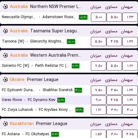
Australia
Northern NSW Premier League Women
میزبان
مساوی
میهمان
Newcastle Olympic (W)
-
Adamstown Rosebud (W)
۵.۰۰
۵.۵۰
۱.۳۳
۰۸:۳۰
Australia
Tasmania Super League Women
میزبان
مساوی
میهمان
Taroona (W)
-
Glenorchy Knights (W)
۵.۵۰
۴.۷۵
۱.۳۷
۰۸:۰۰
Australia
Western Australia Premier League Women
میزبان
مساوی
میهمان
Sorrento FC (W)
-
Perth Redstar FC (W)
۷.۵۰
۵.۵۰
۱.۲۲
۱۰:۳۰
Ukraine
Premier League
میزبان
مساوی
میهمان
FC Epitsentr Dunayivtsi
-
Shakhtar Donetsk
۷.۵۰
۴.۵۰
۱.۳۶
۱۶:۰۰
Veres Rivne
-
FC Dynamo Kiev
۹.۰۰
۴.۷۵
۱.۲۹
۱۸:۳۰
FC Zorya Luhansk
-
FC Kryvbas Kriviy Rih
۱.۷۱
۳.۷۰
۴.۰۰
۱۳:۳۰
Kazakhstan
Premier League
میزبان
مساوی
میهمان
FC Astana
-
FC Okzhetpes
۱.۵۶
۳.۸۰
۴.۷۵
۱۶:۳۰