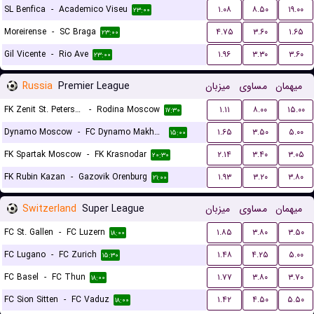
SL Benfica
-
Academico Viseu
۱.۰۸
۸.۵۰
۱۹.۰۰
۲۳:۰۰
Moreirense
-
SC Braga
۴.۷۵
۳.۶۰
۱.۶۵
۲۳:۰۰
Gil Vicente
-
Rio Ave
۱.۹۶
۳.۳۰
۳.۶۰
۲۳:۰۰
Russia
Premier League
میزبان
مساوی
میهمان
FK Zenit St. Petersburg
-
Rodina Moscow
۱.۱۱
۸.۰۰
۱۵.۰۰
۱۷:۳۰
Dynamo Moscow
-
FC Dynamo Makhachkala
۱.۶۵
۳.۵۰
۵.۰۰
۱۵:۰۰
FK Spartak Moscow
-
FK Krasnodar
۲.۱۴
۳.۴۰
۳.۰۵
۲۰:۳۰
FK Rubin Kazan
-
Gazovik Orenburg
۱.۹۳
۳.۲۰
۳.۸۰
۲۱:۰۰
Switzerland
Super League
میزبان
مساوی
میهمان
FC St. Gallen
-
FC Luzern
۱.۸۵
۳.۸۰
۳.۵۰
۱۸:۰۰
FC Lugano
-
FC Zurich
۱.۴۸
۴.۲۵
۵.۰۰
۱۵:۳۰
FC Basel
-
FC Thun
۱.۷۷
۳.۸۰
۳.۷۰
۱۸:۰۰
FC Sion Sitten
-
FC Vaduz
۱.۴۲
۴.۵۰
۵.۵۰
۱۸:۰۰