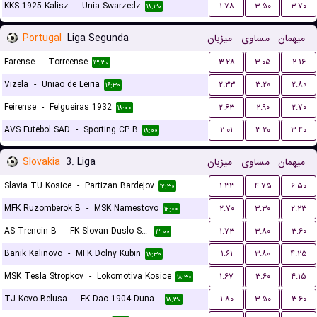
KKS 1925 Kalisz
-
Unia Swarzedz
۱.۷۸
۳.۵۰
۳.۷۰
۱۸:۳۰
Portugal
Liga Segunda
میزبان
مساوی
میهمان
Farense
-
Torreense
۳.۲۸
۳.۰۵
۲.۱۶
۱۳:۳۰
Vizela
-
Uniao de Leiria
۲.۳۳
۳.۲۰
۲.۸۰
۱۶:۳۰
Feirense
-
Felgueiras 1932
۲.۶۳
۲.۹۰
۲.۷۰
۱۸:۰۰
AVS Futebol SAD
-
Sporting CP B
۲.۰۱
۳.۲۰
۳.۴۰
۱۸:۰۰
Slovakia
3. Liga
میزبان
مساوی
میهمان
Slavia TU Kosice
-
Partizan Bardejov
۱.۳۳
۴.۷۵
۶.۵۰
۱۲:۳۰
MFK Ruzomberok B
-
MSK Namestovo
۲.۷۰
۳.۳۰
۲.۲۳
۱۲:۰۰
AS Trencin B
-
FK Slovan Duslo Sala
۱.۷۳
۳.۸۰
۳.۶۰
۱۲:۰۰
Banik Kalinovo
-
MFK Dolny Kubin
۱.۶۱
۳.۸۰
۴.۲۵
۱۸:۳۰
MSK Tesla Stropkov
-
Lokomotiva Kosice
۱.۶۷
۳.۶۰
۴.۱۵
۱۸:۳۰
TJ Kovo Belusa
-
FK Dac 1904 Dunajska Streda B
۱.۸۰
۳.۵۰
۳.۶۰
۱۸:۳۰