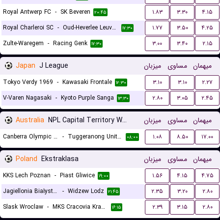
Royal Antwerp FC
-
SK Beveren
۱.۸۳
۳.۳۰
۴.۱۵
۲۰:۴۵
Royal Charleroi SC
-
Oud-Heverlee Leuven
۱.۷۷
۳.۵۰
۴.۲۵
۱۷:۳۰
Zulte-Waregem
-
Racing Genk
۳.۰۰
۳.۴۰
۲.۱۵
۱۷:۳۰
Japan
J League
میزبان
مساوی
میهمان
Tokyo Verdy 1969
-
Kawasaki Frontale
۳.۱۰
۳.۱۰
۲.۲۷
۱۲:۳۰
V-Varen Nagasaki
-
Kyoto Purple Sanga
۲.۸۰
۳.۰۵
۲.۴۵
۱۳:۳۰
Australia
NPL Capital Territory Women
میزبان
مساوی
میهمان
Canberra Olympic (W)
-
Tuggeranong United (W)
۱.۰۸
۸.۵۰
۱۷.۰۰
۰۸:۰۰
Poland
Ekstraklasa
میزبان
مساوی
میهمان
KKS Lech Poznan
-
Piast Gliwice
۱.۵۶
۴.۱۵
۴.۷۵
۱۹:۰۰
Jagiellonia Białystok
-
Widzew Lodz
۲.۳۵
۳.۲۰
۲.۸۰
۲۱:۴۵
Slask Wroclaw
-
MKS Cracovia Krakow
۲.۳۹
۳.۱۵
۲.۸۰
۱۶:۱۵