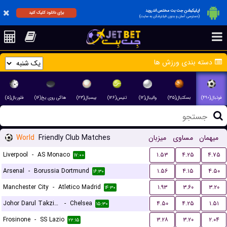
اپلیکیشن جت بت مختص اندروید
برای دانلود کلیک کنید
(دسترسی آسان و بدون فیلترشکن به سایت)
دسته بندی ورزش ها
فوتبال(۴۹۰)
بسکتبال(۳۵)
والیبال(۱۲)
تنیس(۱۲۶)
بیسبال(۲۳)
هاکی روی یخ(۱۶)
فلوربال(۵)
World
Friendly Club Matches
میزبان
مساوی
میهمان
Liverpool
-
AS Monaco
۱.۵۳
۴.۲۵
۴.۷۵
۱۷:۰۰
Arsenal
-
Borussia Dortmund
۱.۵۶
۴.۱۵
۴.۵۰
۱۶:۳۰
Manchester City
-
Atletico Madrid
۱.۹۳
۳.۶۰
۳.۲۰
۱۴:۳۰
Johor Darul Takzim FC
-
Chelsea
۴.۵۰
۴.۲۵
۱.۵۱
۱۵:۳۰
Frosinone
-
SS Lazio
۳.۲۸
۳.۲۰
۲.۰۴
۲۲:۱۵