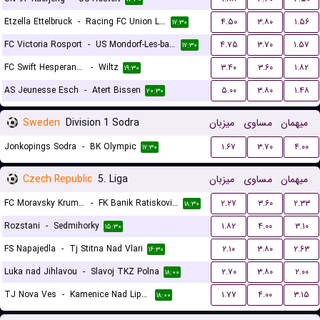
Etzella Ettelbruck
-
Racing FC Union Letzebuerg
۴.۵۰
۳.۸۰
۱.۵۶
۱۷:۳۰
FC Victoria Rosport
-
US Mondorf-Les-bains
۴.۷۵
۳.۷۰
۱.۵۷
۱۷:۳۰
FC Swift Hesperange
-
Wiltz
۳.۴۰
۳.۶۰
۱.۸۲
۱۹:۳۰
AS Jeunesse Esch
-
Atert Bissen
۵.۰۰
۳.۸۰
۱.۴۸
۲۰:۳۰
Sweden
Division 1 Sodra
میزبان
مساوی
میهمان
Jonkopings Sodra
-
BK Olympic
۱.۶۷
۳.۷۰
۴.۰۰
۱۷:۳۰
Czech Republic
5. Liga
میزبان
مساوی
میهمان
FC Moravsky Krumlov
-
FK Banik Ratiskovice
۲.۲۷
۳.۶۰
۲.۳۳
۱۸:۳۰
Rozstani
-
Sedmihorky
۱.۸۲
۴.۰۰
۳.۱۰
۱۵:۳۰
FS Napajedla
-
Tj Stitna Nad Vlari
۲.۱۰
۳.۸۰
۲.۶۳
۱۶:۳۰
Luka nad Jihlavou
-
Slavoj TKZ Polna
۲.۷۰
۳.۸۰
۲.۰۰
۱۸:۰۰
TJ Nova Ves
-
Kamenice Nad Lipou
۱.۷۷
۴.۰۰
۳.۱۵
۱۸:۰۰