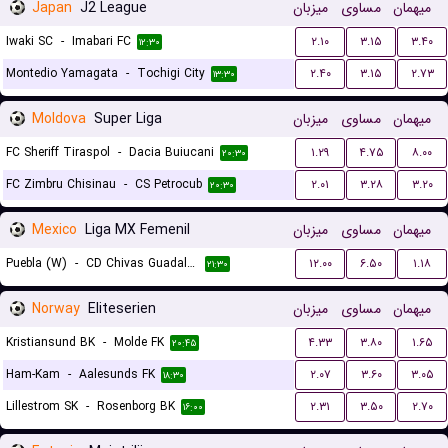
Japan
J2 League
میزبان
مساوی
میهمان
Iwaki SC
-
Imabari FC
۲.۱۰
۳.۱۵
۳.۴۰
۱۲:۳۰
Montedio Yamagata
-
Tochigi City
۲.۴۰
۳.۱۵
۲.۷۳
۱۳:۳۰
Moldova
Super Liga
میزبان
مساوی
میهمان
FC Sheriff Tiraspol
-
Dacia Buiucani
۱.۲۹
۴.۷۵
۸.۰۰
۲۰:۳۰
FC Zimbru Chisinau
-
CS Petrocub
۲.۰۱
۳.۲۸
۳.۲۰
۲۰:۳۰
Mexico
Liga MX Femenil
میزبان
مساوی
میهمان
Puebla (W)
-
CD Chivas Guadalajara (W)
۱۲.۰۰
۶.۵۰
۱.۱۸
۲۱:۳۰
Norway
Eliteserien
میزبان
مساوی
میهمان
Kristiansund BK
-
Molde FK
۴.۳۳
۳.۸۰
۱.۶۵
۲۰:۴۵
Ham-Kam
-
Aalesunds FK
۲.۰۷
۳.۶۰
۳.۰۵
۱۸:۳۰
Lillestrom SK
-
Rosenborg BK
۲.۳۱
۳.۵۰
۲.۷۰
۱۶:۰۰