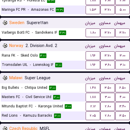
Ypiranga RS
-
Floresta EC
۱.۸۸
۳.۰۰
۴.۰۰
۲۲:۳۰
Maringa FC PR
-
Amazonas FC
۱.۵۳
۳.۷۰
۵.۰۰
۲۲:۳۰
Sweden
Superettan
میزبان
مساوی
میهمان
Varbergs BoIS FC
-
Sandvikens IF
۱.۸۰
۳.۷۰
۳.۷۰
۱۶:۳۰
Norway
2. Division Avd. 2
میزبان
مساوی
میهمان
Rana FK
-
Skeid Oslo
۱.۹۶
۳.۷۰
۳.۰۰
۱۴:۰۰
Tromsdalen UIL
-
Lorenskog IF
۱.۹۶
۳.۶۰
۳.۱۰
۱۷:۰۰
Malawi
Super League
میزبان
مساوی
میهمان
Big Bullets
-
Chitipa United
۱.۴۸
۳.۵۰
۶.۵۰
۱۶:۰۰
Masters FC
-
Civil Service Utd
۱.۸۸
۳.۰۰
۴.۰۰
۱۶:۰۰
Mitundu Baptist FC
-
Karonga United
۲.۱۲
۲.۸۰
۳.۴۰
۱۶:۰۰
Red Lions
-
Kamuzu Barracks
۲.۰۵
۲.۸۰
۳.۵۰
۱۶:۰۰
Czech Republic
MSFL
میزبان
مساوی
میهمان