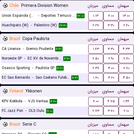
Chile
Primera Division Women
میزبان
مساوی
میهمان
Union Espanola (W)
-
Deportes Temuco (W)
۱.۱۳
۷.۰۰
۱۳.۰۰
۲۲:۰۰
Huachipato (W)
-
Palestino (W)
۲.۲۷
۳.۳۰
۲.۶۰
۲۳:۳۰
Brazil
Copa Paulista
میزبان
مساوی
میهمان
CA Linense
-
Gremio Prudente
۱.۷۳
۳.۳۰
۴.۳۳
۱۶:۳۰
Noroeste SP
-
EC XV de Novembro (Piracicaba)
۲.۵۰
۲.۹۰
۲.۷۰
۱۶:۳۰
Osasco Sporting
-
Paulista SP
۲.۳۸
۳.۰۰
۲.۸۰
۱۷:۳۰
EC Sao Bernardo
-
Sao Caetano Futebol
۱.۷۰
۳.۲۰
۴.۵۰
۱۷:۳۰
Finland
Ykkonen
میزبان
مساوی
میهمان
KPV Kokkola
-
VJS Vantaa
۶.۰۰
۴.۷۵
۱.۳۶
۱۶:۳۰
FC Jazz Pori
-
OLS Oulu
۲.۷۳
۳.۷۰
۲.۱۰
۱۹:۰۰
Brazil
Serie C
میزبان
مساوی
میهمان