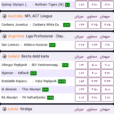
Sydney Olympic (W)
-
Northern Tigers (W)
۱.۸۸
۳.۷۰
۳.۲۰
۱۱:۱۰
Australia
NPL ACT League
میزبان
مساوی
میهمان
Canberra Juventus
-
Canberra White Eagles FC
۱.۴۳
۴.۷۵
۴.۷۵
۰۸:۳۰
Argentina
Liga Profesional - Clausura
میزبان
مساوی
میهمان
San Lorenzo
-
Atletico Huracan
۲.۷۷
۲.۶۳
۲.۹۰
۲۱:۳۰
Iceland
Besta deild karla
میزبان
مساوی
میهمان
Vikingur Reykjavik
-
IBV Vestmannaeyjar
۱.۳۱
۵.۰۰
۷.۰۰
۲۱:۳۰
Stjarnan
-
Keflavik
۱.۸۲
۴.۰۰
۳.۳۰
۲۱:۳۰
Breidablik Kopavogur
-
Valur Reykjavik
۱.۵۶
۴.۳۳
۴.۳۳
۲۳:۴۵
IA Akranes
-
Thor Akureyri
۱.۴۳
۴.۵۰
۵.۰۰
۲۱:۳۰
KA Akureyri
-
FH Hafnarfjordur
۲.۰۷
۳.۸۰
۲.۸۰
۲۱:۴۵
Latvia
Virsliga
میزبان
مساوی
میهمان