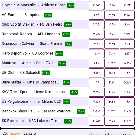
Olympique Marseille
-
Athletic Bilbao
۲.۵۵
۳.۵۰
۲.۳۴
۱۹:۰۰
AC Parma
-
Sampdoria
۱.۷۹
۳.۳۰
۳.۸۰
۲۱:۳۰
Club Sportif Sfaxien
-
FC San Pedro
۱.۴۵
۳.۸۰
۶.۰۰
۱۹:۳۰
Radomiak Radom
-
AEL Limassol
۳.۰۵
۳.۷۰
۱.۹۵
۱۳:۳۰
Desenzano Calvina
-
Giana Erminio
۳.۲۰
۳.۳۰
۲.۰۰
۱۹:۰۰
Haro Deportivo
-
UD Logrones
۱۱.۰۰
۶.۰۰
۱.۱۶
۱۳:۳۰
Mantova
-
Athletic Carpi FC 1909
۱.۴۰
۴.۳۳
۵.۵۰
۲۲:۰۰
UE Olot
-
CE Sabadell
۹.۵۰
۵.۰۰
۱.۲۲
۲۲:۳۰
Juve Stabia
-
Citta DI Campobasso
۱.۴۸
۴.۲۰
۵.۵۰
۱۹:۰۰
KVV Thes Sport
-
Lierse Kempenzonen
۳.۳۰
۴.۰۰
۱.۷۷
۱۹:۳۰
US Pergolettese
-
Inter Milano U23
۳.۵۰
۳.۲۰
۱.۹۸
۱۹:۳۰
Bangkok Glass Pathumthani United FC
-
Lee Man Warriors FC
۱.۵۳
۴.۳۳
۴.۷۵
۱۴:۳۰
SK Roeselare
-
KSC Lokeren-Temse
۲.۵۵
۳.۷۰
۲.۲۳
۱۶:۳۰
Brazil
Serie A
میزبان
مساوی
میهمان