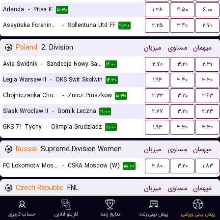
Arlanda
-
Pitea IF
۱.۳۸
۴.۵۰
۶.۰۰
۱۸:۳۰
Assyriska Foreningen
-
Sollentuna Utd FF
۲.۲۵
۳.۴۰
۲.۷۰
۱۹:۳۰
Poland
2. Division
میزبان
مساوی
میهمان
Avia Swidnik
-
Sandecja Nowy Sacz
۲.۷۰
۳.۲۰
۲.۳۱
۱۶:۰۰
Legia Warsaw II
-
OKS Swit Skolwin
۱.۹۴
۳.۴۰
۳.۳۰
۱۴:۳۰
Chojniczanka Chojnice
-
Znicz Pruszkow
۲.۳۳
۳.۲۰
۲.۶۳
۱۸:۳۰
Slask Wroclaw II
-
Gornik Leczna
۲.۷۷
۳.۲۰
۲.۲۳
۱۹:۰۰
GKS 71 Tychy
-
Olimpia Grudziadz
۱.۹۳
۳.۳۰
۳.۳۰
۲۱:۰۰
Russia
Supreme Division Women
میزبان
مساوی
میهمان
FC Lokomotiv Moscow (W)
-
CSKA Moscow (W)
۳.۸۰
۳.۲۰
۱.۸۳
۱۵:۰۰
Czech Republic
FNL
میزبان
مساوی
میهمان
Banik Ostrava B
-
FC Silon Taborsko
۲.۶۰
۳.۱۰
۲.۵۰
۱۶:۰۰
پیش بینی ورزشی
پیش بینی زنده
نتایج زنده
کازینو آنلاین
حساب کاربری