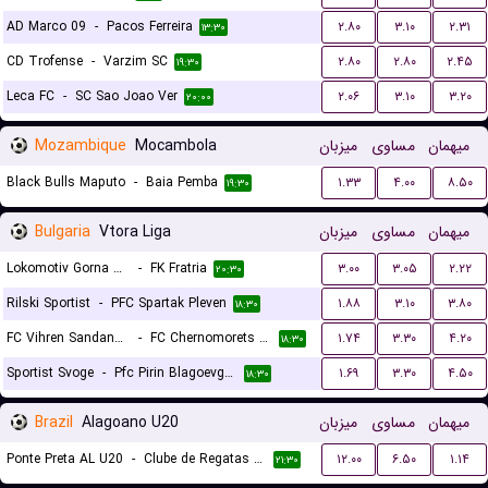
AD Marco 09
-
Pacos Ferreira
۲.۸۰
۳.۱۰
۲.۳۱
۱۳:۳۰
CD Trofense
-
Varzim SC
۲.۸۰
۲.۸۰
۲.۴۵
۱۹:۳۰
Leca FC
-
SC Sao Joao Ver
۲.۰۶
۳.۱۰
۳.۲۰
۲۰:۰۰
Mozambique
Mocambola
میزبان
مساوی
میهمان
Black Bulls Maputo
-
Baia Pemba
۱.۳۳
۴.۰۰
۸.۵۰
۱۹:۳۰
Bulgaria
Vtora Liga
میزبان
مساوی
میهمان
Lokomotiv Gorna Oryahovitsa
-
FK Fratria
۳.۰۰
۳.۰۵
۲.۲۲
۲۰:۳۰
Rilski Sportist
-
PFC Spartak Pleven
۱.۸۸
۳.۱۰
۳.۸۰
۱۸:۳۰
FC Vihren Sandanski
-
FC Chernomorets 1919 Burgas
۱.۷۴
۳.۳۰
۴.۲۰
۱۸:۳۰
Sportist Svoge
-
Pfc Pirin Blagoevgrad
۱.۶۹
۳.۳۰
۴.۵۰
۱۸:۳۰
Brazil
Alagoano U20
میزبان
مساوی
میهمان
Ponte Preta AL U20
-
Clube de Regatas Brasil U20
۱۲.۰۰
۶.۵۰
۱.۱۴
۲۱:۳۰