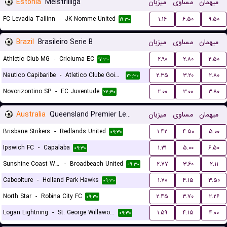
Estonia
Meistriliiga
میزبان
مساوی
میهمان
FC Levadia Tallinn
-
JK Nomme United
۱.۱۶
۶.۵۰
۹.۵۰
۱۹:۳۰
Brazil
Brasileiro Serie B
میزبان
مساوی
میهمان
Athletic Club MG
-
Criciuma EC
۲.۹۰
۲.۸۰
۲.۵۰
۱۷:۳۰
Nautico Capibaribe
-
Atletico Clube Goianiense
۲.۳۵
۳.۲۰
۲.۸۰
۲۲:۳۰
Novorizontino SP
-
EC Juventude
۲.۰۰
۳.۰۰
۳.۸۰
۲۲:۳۰
Australia
Queensland Premier League
میزبان
مساوی
میهمان
Brisbane Strikers
-
Redlands United
۱.۴۲
۴.۵۰
۵.۰۰
۰۹:۳۰
Ipswich FC
-
Capalaba
۱.۳۱
۵.۰۰
۶.۵۰
۰۹:۳۰
Sunshine Coast Wanderers
-
Broadbeach United
۲.۷۷
۳.۶۰
۲.۱۱
۰۹:۳۰
Caboolture
-
Holland Park Hawks
۱.۷۰
۴.۱۵
۳.۵۰
۰۹:۳۰
North Star
-
Robina City FC
۲.۴۵
۳.۷۰
۲.۲۶
۰۹:۳۰
Logan Lightning
-
St. George Willawong FC
۱.۵۹
۴.۱۵
۴.۰۰
۰۹:۳۰