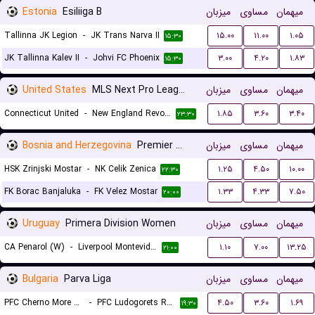
Estonia
Esiliiga B
میزبان
مساوی
میهمان
Tallinna JK Legion
-
JK Trans Narva II
۱۵.۰۰
۱۱.۰۰
۱.۰۵
۱۵:۳۰
JK Tallinna Kalev II
-
Johvi FC Phoenix
۳.۰۰
۴.۲۰
۱.۸۳
۱۵:۳۰
United States
MLS Next Pro League
میزبان
مساوی
میهمان
Connecticut United
-
New England Revolution II
۱.۸۵
۳.۶۰
۳.۴۰
۲۳:۳۰
Bosnia and Herzegovina
Premier Liga
میزبان
مساوی
میهمان
HSK Zrinjski Mostar
-
NK Celik Zenica
۱.۲۵
۴.۵۰
۱۰.۰۰
۲۲:۳۰
FK Borac Banjaluka
-
FK Velez Mostar
۱.۳۳
۴.۳۳
۷.۵۰
۲۰:۰۰
Uruguay
Primera Division Women
میزبان
مساوی
میهمان
CA Penarol (W)
-
Liverpool Montevideo (W)
۱.۱۰
۷.۰۰
۱۳.۲۵
۲۱:۰۰
Bulgaria
Parva Liga
میزبان
مساوی
میهمان
PFC Cherno More Varna
-
PFC Ludogorets Razgrad
۴.۵۰
۳.۶۰
۱.۶۹
۱۹:۳۰