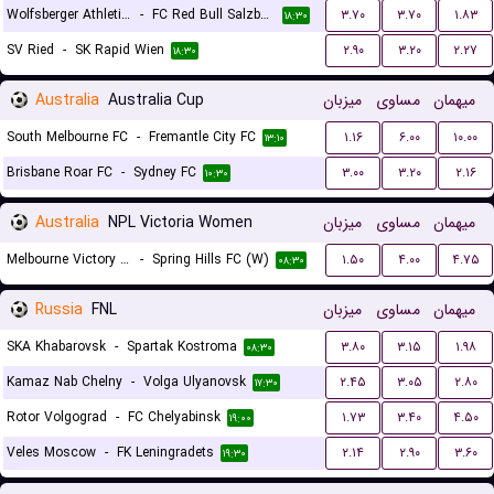
Wolfsberger Athletik Club
-
FC Red Bull Salzburg
۳.۷۰
۳.۷۰
۱.۸۳
۱۸:۳۰
SV Ried
-
SK Rapid Wien
۲.۹۰
۳.۲۰
۲.۲۷
۱۸:۳۰
Australia
Australia Cup
میزبان
مساوی
میهمان
South Melbourne FC
-
Fremantle City FC
۱.۱۶
۶.۰۰
۱۰.۰۰
۱۳:۱۰
Brisbane Roar FC
-
Sydney FC
۳.۰۰
۳.۲۰
۲.۱۶
۱۰:۳۰
Australia
NPL Victoria Women
میزبان
مساوی
میهمان
Melbourne Victory NPL (W)
-
Spring Hills FC (W)
۱.۵۰
۴.۰۰
۴.۷۵
۰۸:۳۰
Russia
FNL
میزبان
مساوی
میهمان
SKA Khabarovsk
-
Spartak Kostroma
۳.۸۰
۳.۱۵
۱.۹۸
۰۸:۳۰
Kamaz Nab Chelny
-
Volga Ulyanovsk
۲.۴۵
۳.۰۵
۲.۸۰
۱۷:۳۰
Rotor Volgograd
-
FC Chelyabinsk
۱.۷۳
۳.۴۰
۴.۵۰
۱۹:۰۰
Veles Moscow
-
FK Leningradets
۲.۱۴
۲.۹۰
۳.۶۰
۱۹:۳۰