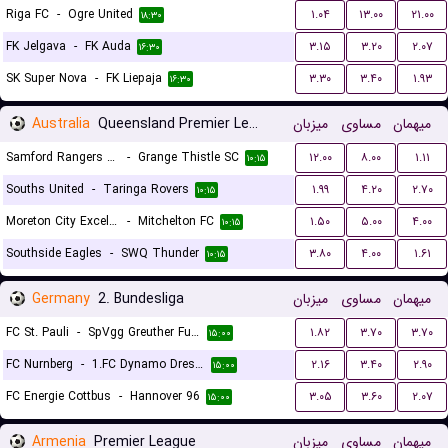
Riga FC
-
Ogre United
۱.۰۴
۱۳.۰۰
۲۱.۰۰
۱۸:۳۰
FK Jelgava
-
FK Auda
۳.۱۵
۳.۲۰
۲.۰۷
۱۶:۳۰
SK Super Nova
-
FK Liepaja
۳.۳۰
۳.۴۰
۱.۹۳
۱۶:۳۰
Australia
Queensland Premier League 2
میزبان
مساوی
میهمان
Samford Rangers FC
-
Grange Thistle SC
۱۲.۰۰
۸.۰۰
۱.۱۱
۱۰:۱۵
Souths United
-
Taringa Rovers
۱.۹۹
۴.۲۰
۲.۷۰
۱۰:۱۵
Moreton City Excelsior FC 2
-
Mitchelton FC
۱.۵۰
۵.۰۰
۴.۰۰
۱۰:۱۵
Southside Eagles
-
SWQ Thunder
۳.۸۰
۴.۰۰
۱.۶۱
۱۰:۱۵
Germany
2. Bundesliga
میزبان
مساوی
میهمان
FC St. Pauli
-
SpVgg Greuther Furth
۱.۸۲
۳.۷۰
۳.۷۰
۱۵:۰۰
FC Nurnberg
-
1.FC Dynamo Dresden
۲.۱۶
۳.۴۰
۲.۹۰
۱۵:۰۰
FC Energie Cottbus
-
Hannover 96
۳.۰۵
۳.۶۰
۲.۰۷
۱۵:۰۰
Armenia
Premier League
میزبان
مساوی
میهمان