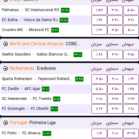
Palmeiras
-
SC Internacional RS
۱.۵۳
۳.۸۰
۵.۵۰
۲۲:۳۰
EC Bahia
-
Vasco da Gama RJ
۱.۹۴
۳.۴۰
۳.۶۰
۲۲:۳۰
Cruzeiro MG
-
Mirassol FC
۱.۶۷
۳.۵۰
۵.۰۰
۱۷:۳۰
North and Central America
CONCACAF Leagues Cup
میزبان
مساوی
میهمان
Seattle Sounders
-
Gallos Blancos Queretaro
۱.۸۸
۳.۷۰
۳.۵۰
۲۳:۰۰
Netherlands
Eredivisie
میزبان
مساوی
میهمان
Sparta Rotterdam
-
Feyenoord Rotterdam
۴.۵۰
۴.۰۰
۱.۶۹
۱۳:۴۵
FC Zwolle
-
AFC Ajax
۵.۵۰
۴.۵۰
۱.۴۵
۱۶:۰۰
SC Heerenveen
-
FC Twente
۲.۸۰
۳.۶۰
۲.۲۳
۱۸:۱۵
FC Groningen
-
FC Utrecht
۲.۲۷
۳.۳۰
۲.۹۰
۱۶:۰۰
Portugal
Primeira Liga
میزبان
مساوی
میهمان
FC Porto
-
FC Alverca
۱.۱۶
۶.۰۰
۱۳.۲۵
۲۰:۳۰