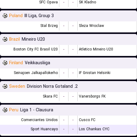
SFC Opava
-
-
SK Kladno
Poland
III Liga, Group 3
Stal Brzeg
-
-
Sleza Wroclaw
Brazil
Mineiro U20
Boston City FC Brasil U20
-
-
Atletico Mineiro U20
Finland
Veikkausliiga
Seinajoen Jalkapallokerho
-
-
IF Gnistan Helsinki
Sweden
2. Division Norra Gotaland
Skara FC
-
-
Vanersborgs FK
Peru
Liga 1 - Clausura
Comerciantes Unidos
-
-
Cusco FC
Sport Huancayo
-
-
Los Chankas CYC