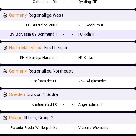
Galtabacks BK
-
-
Qviding FIF
Germany
Regionalliga West
FC Gutersloh 2000
-
-
VFL Bochum II
BV Borussia 09 Dortmund II
-
-
1. FC Koln II
North Macedonia
First League
KF Shkendija Haracine
-
-
FK Sileks
Germany
Regionalliga Northeast
Greifswalder FC
-
-
VSG Altglienicke
Sweden
Division 1 Sodra
Kristianstad FC
-
-
Angelholms FF
Poland
III Liga, Group 2
Polonia Sroda Wielkopolska
-
-
Victoria Wrzesnia