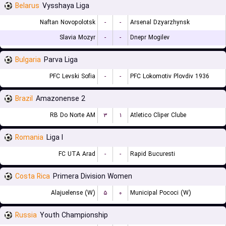
Belarus
Vysshaya Liga
Naftan Novopolotsk
-
-
Arsenal Dzyarzhynsk
Slavia Mozyr
-
-
Dnepr Mogilev
Bulgaria
Parva Liga
PFC Levski Sofia
-
-
PFC Lokomotiv Plovdiv 1936
Brazil
Amazonense 2
RB Do Norte AM
۳
۱
Atletico Cliper Clube
Romania
Liga I
FC UTA Arad
-
-
Rapid Bucuresti
Costa Rica
Primera Division Women
Alajuelense (W)
۵
۰
Municipal Pococi (W)
Russia
Youth Championship