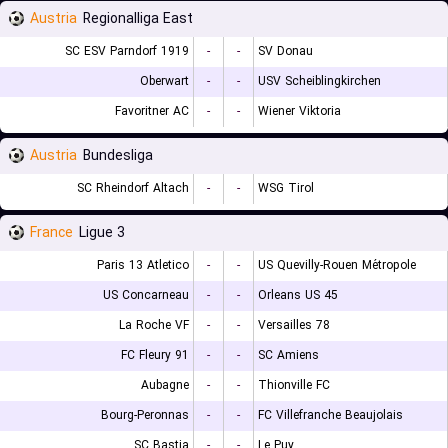
Austria
Regionalliga East
SC ESV Parndorf 1919
-
-
SV Donau
Oberwart
-
-
USV Scheiblingkirchen
Favoritner AC
-
-
Wiener Viktoria
Austria
Bundesliga
SC Rheindorf Altach
-
-
WSG Tirol
France
Ligue 3
Paris 13 Atletico
-
-
US Quevilly-Rouen Métropole
US Concarneau
-
-
Orleans US 45
La Roche VF
-
-
Versailles 78
FC Fleury 91
-
-
SC Amiens
Aubagne
-
-
Thionville FC
Bourg-Peronnas
-
-
FC Villefranche Beaujolais
SC Bastia
-
-
Le Puy