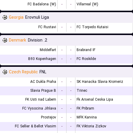
FC Badalona (W)
-
-
Villarreal (W)
Georgia
Erovnuli Liga
FC Rustavi
-
-
FC Torpedo Kutaisi
Denmark
2. Division
Middelfart
-
-
Brabrand IF
B93 Kopenhagen
-
-
FC Roskilde
Czech Republic
FNL
AC Dukla Praha
-
-
SK Hanacka Slavia Kromeriz
Slavia Prague B
-
-
Trinec
FK Usti nad Labem
-
-
Fk Arsenal Ceska Lipa
FC Vysocina Jihlava
-
-
FK Pribram
Prostejov
-
-
MFK Karvina
FC Sellier & Bellot Vlasim
-
-
FK Viktoria Zizkov