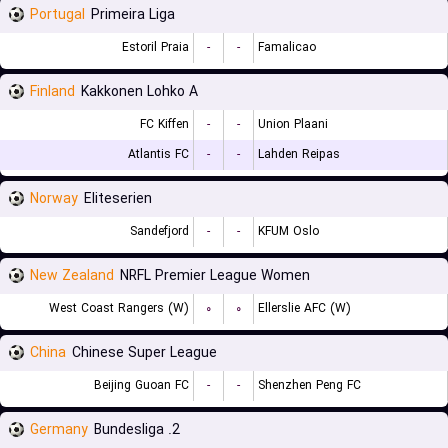
Portugal
Primeira Liga
Estoril Praia
-
-
Famalicao
Finland
Kakkonen Lohko A
FC Kiffen
-
-
Union Plaani
Atlantis FC
-
-
Lahden Reipas
Norway
Eliteserien
Sandefjord
-
-
KFUM Oslo
New Zealand
NRFL Premier League Women
West Coast Rangers (W)
۰
۰
Ellerslie AFC (W)
China
Chinese Super League
Beijing Guoan FC
-
-
Shenzhen Peng FC
Germany
2. Bundesliga