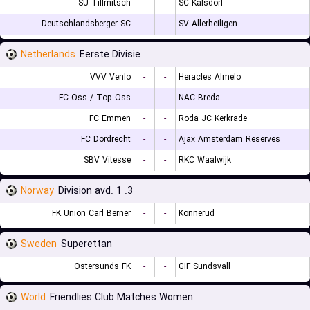
SU Tillmitsch
-
-
SC Kalsdorf
Deutschlandsberger SC
-
-
SV Allerheiligen
Netherlands
Eerste Divisie
VVV Venlo
-
-
Heracles Almelo
FC Oss / Top Oss
-
-
NAC Breda
FC Emmen
-
-
Roda JC Kerkrade
FC Dordrecht
-
-
Ajax Amsterdam Reserves
SBV Vitesse
-
-
RKC Waalwijk
Norway
3. Division avd. 1
FK Union Carl Berner
-
-
Konnerud
Sweden
Superettan
Ostersunds FK
-
-
GIF Sundsvall
World
Friendlies Club Matches Women