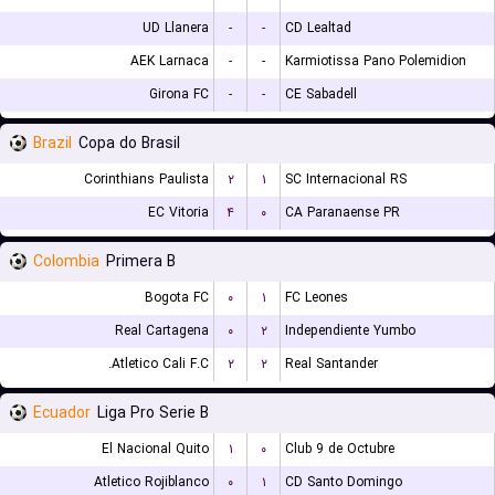
UD Llanera
-
-
CD Lealtad
AEK Larnaca
-
-
Karmiotissa Pano Polemidion
Girona FC
-
-
CE Sabadell
Brazil
Copa do Brasil
Corinthians Paulista
۲
۱
SC Internacional RS
EC Vitoria
۴
۰
CA Paranaense PR
Colombia
Primera B
Bogota FC
۰
۱
FC Leones
Real Cartagena
۰
۲
Independiente Yumbo
Atletico Cali F.C.
۲
۲
Real Santander
Ecuador
Liga Pro Serie B
El Nacional Quito
۱
۰
Club 9 de Octubre
Atletico Rojiblanco
۰
۱
CD Santo Domingo