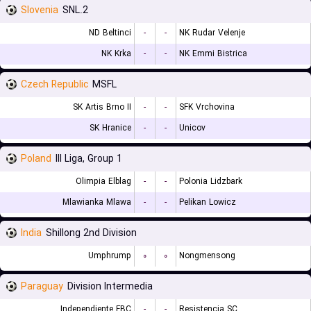
Slovenia
2.SNL
ND Beltinci
-
-
NK Rudar Velenje
NK Krka
-
-
NK Emmi Bistrica
Czech Republic
MSFL
SK Artis Brno II
-
-
SFK Vrchovina
SK Hranice
-
-
Unicov
Poland
III Liga, Group 1
Olimpia Elblag
-
-
Polonia Lidzbark
Mlawianka Mlawa
-
-
Pelikan Lowicz
India
Shillong 2nd Division
Umphrump
۰
۰
Nongmensong
Paraguay
Division Intermedia
Independiente FBC
-
-
Resistencia SC