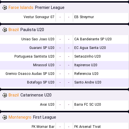
Faroe Islands
Premier League
07 Vestur Sorvagur
-
-
EB Streymur
Brazil
Paulista U20
Uniao Sao Joao U20
-
-
CA Bandeirante SP U20
Guarani SP U20
-
-
EC Agua Santa U20
Portuguesa Santista U20
-
-
Sertaozinho U20
Mirassol U20
-
-
Itapirense U20
Gremio Osasco Audax SP U20
-
-
Referencia U20
Botafogo SP U20
-
-
Santo Andre U20
Brazil
Catarinense U20
Avai U20
-
-
Barra FC SC U20
Montenegro
First League
FK Mornar Bar
-
-
FK Arsenal Tivat