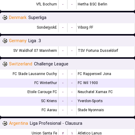
VfL Bochum
-
-
Hertha BSC Berlin
Denmark
Superliga
SonderjyskE
-
-
Viborg FF
Germany
3. Liga
SV Waldhof 07 Mannheim
-
-
TSV Fortuna Dusseldorf
Switzerland
Challenge League
FC Stade Lausanne Ouchy
-
-
FC Rapperswil Jona
FC Winterthur
-
-
FC Wil 1900
Etoile Carouge FC
-
-
Neuchatel Xamax FC
SC Kriens
-
-
Yverdon-Sports
FC Aarau
-
-
Stade Nyonnais
Argentina
Liga Profesional - Clausura
Union Santa Fe
۲
۱
Atletico Lanus