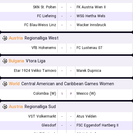
SKN St. Polten
-
-
FK Austria Wien II
FC Liefering
-
-
WSG Hertha Wels
FC Blau-Weiss Linz
-
-
Wacker Innsbruck
Austria
Regionalliga West
VfB Hohenems
-
-
FC Lustenau 07
Bulgaria
Vtora Liga
Etar 1924 Veliko Tarnovo
-
-
Marek Dupnica
World
Central American and Caribbean Games Women
Colombia (W)
۱
۲
Mexico (W)
Austria
Regionalliga Sud
VST Volkermarkt
-
-
Atus Velden
Gleisdorf
-
-
FSC Eggendorf Hartberg II