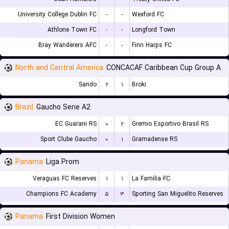
University College Dublin FC
-
-
Wexford FC
Athlone Town FC
-
-
Longford Town
Bray Wanderers AFC
-
-
Finn Harps FC
North and Central America
CONCACAF Caribbean Cup Group A
Sando
۲
۱
Broki
Brazil
Gaucho Serie A2
EC Guarani RS
۰
۲
Gremio Esportivo Brasil RS
Sport Clube Gaucho
۰
۱
Gramadense RS
Panama
Liga Prom
Veraguas FC Reserves
۱
۱
La Familia FC
Champions FC Academy
۵
۳
Sporting San Miguelito Reserves
Panama
First Division Women