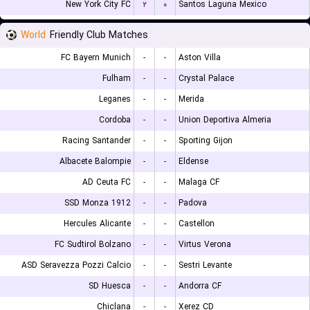
New York City FC
۲
۰
Santos Laguna Mexico
World
Friendly Club Matches
FC Bayern Munich
-
-
Aston Villa
Fulham
-
-
Crystal Palace
Leganes
-
-
Merida
Cordoba
-
-
Union Deportiva Almeria
Racing Santander
-
-
Sporting Gijon
Albacete Balompie
-
-
Eldense
AD Ceuta FC
-
-
Malaga CF
SSD Monza 1912
-
-
Padova
Hercules Alicante
-
-
Castellon
FC Sudtirol Bolzano
-
-
Virtus Verona
ASD Seravezza Pozzi Calcio
-
-
Sestri Levante
SD Huesca
-
-
Andorra CF
Chiclana
-
-
Xerez CD