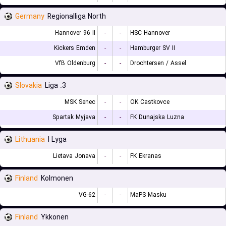
Germany
Regionalliga North
Hannover 96 II
-
-
HSC Hannover
Kickers Emden
-
-
Hamburger SV II
VfB Oldenburg
-
-
Drochtersen / Assel
Slovakia
3. Liga
MSK Senec
-
-
OK Castkovce
Spartak Myjava
-
-
FK Dunajska Luzna
Lithuania
I Lyga
Lietava Jonava
-
-
FK Ekranas
Finland
Kolmonen
VG-62
-
-
MaPS Masku
Finland
Ykkonen