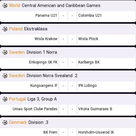
World
Central American and Caribbean Games
Panama U21
-
-
Colombia U21
Poland
Ekstraklasa
Wisla Krakow
-
-
Wisla Plock
Sweden
Division 1 Norra
Enkopings SK FK
-
-
Karlbergs BK
Sweden
2. Division Norra Svealand
Kungsangens IF
-
-
IFK Lidingo
Portugal
Liga 3, Group A
Uniao Sport Clube Paredes
-
-
Vitoria Guimaraes B
Denmark
3. Division
BK Frem
-
-
Horsholm-Usserod IK