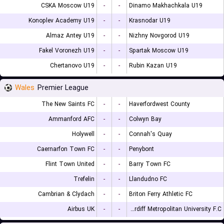
CSKA Moscow U19
-
-
Dinamo Makhachkala U19
Konoplev Academy U19
-
-
Krasnodar U19
Almaz Antey U19
-
-
Nizhny Novgorod U19
Fakel Voronezh U19
-
-
Spartak Moscow U19
Chertanovo U19
-
-
Rubin Kazan U19
Wales
Premier League
The New Saints FC
-
-
Haverfordwest County
Ammanford AFC
-
-
Colwyn Bay
Holywell
-
-
Connah's Quay
Caernarfon Town FC
-
-
Penybont
Flint Town United
-
-
Barry Town FC
Trefelin
-
-
Llandudno FC
Cambrian & Clydach
-
-
Briton Ferry Athletic FC
Airbus UK
-
-
Cardiff Metropolitan University F.C.