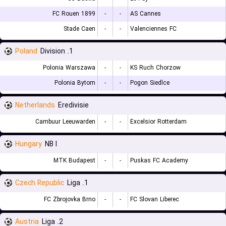
FC Rouen 1899
-
-
AS Cannes
Stade Caen
-
-
Valenciennes FC
Poland
1. Division
Polonia Warszawa
-
-
KS Ruch Chorzow
Polonia Bytom
-
-
Pogon Siedlce
Netherlands
Eredivisie
Cambuur Leeuwarden
-
-
Excelsior Rotterdam
Hungary
NB I
MTK Budapest
-
-
Puskas FC Academy
Czech Republic
1. Liga
FC Zbrojovka Brno
-
-
FC Slovan Liberec
Austria
2. Liga