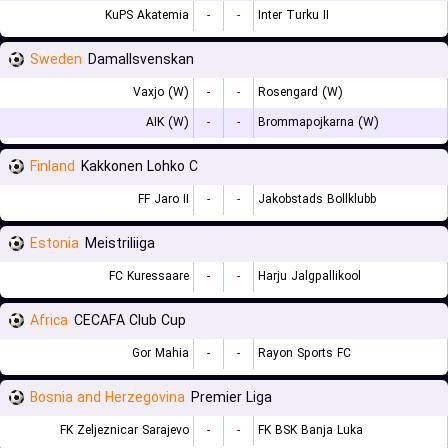
KuPS Akatemia
-
-
Inter Turku II
Sweden
Damallsvenskan
Vaxjo (W)
-
-
Rosengard (W)
AIK (W)
-
-
Brommapojkarna (W)
Finland
Kakkonen Lohko C
FF Jaro II
-
-
Jakobstads Bollklubb
Estonia
Meistriliiga
FC Kuressaare
-
-
Harju Jalgpallikool
Africa
CECAFA Club Cup
Gor Mahia
-
-
Rayon Sports FC
Bosnia and Herzegovina
Premier Liga
FK Zeljeznicar Sarajevo
-
-
FK BSK Banja Luka