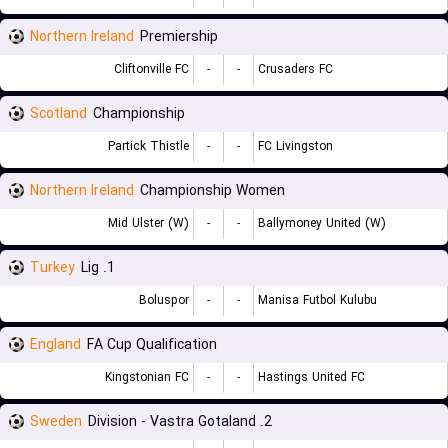
Northern Ireland
Premiership
Cliftonville FC
-
-
Crusaders FC
Scotland
Championship
Partick Thistle
-
-
FC Livingston
Northern Ireland
Championship Women
Mid Ulster (W)
-
-
Ballymoney United (W)
Turkey
1. Lig
Boluspor
-
-
Manisa Futbol Kulubu
England
FA Cup Qualification
Kingstonian FC
-
-
Hastings United FC
Sweden
2. Division - Vastra Gotaland