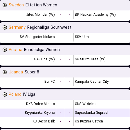
Sweden
Elitettan Women
Jitex Molndal (W)
-
-
BK Hacken Academy (W)
Germany
Regionalliga Southwest
SV Stuttgarter Kickers
-
-
SSV Ulm
Austria
Bundesliga Women
LASK Linz (W)
-
-
SK Sturm Graz (W)
Uganda
Super 8
Bul FC
-
-
Kampala Capital City
Poland
IV Liga
DKS Dobre Miasto
-
-
GKS Wikielec
Krypnianka Krypno
-
-
Supraslanka Suprasl
KS Decor Belk
-
-
KS Kuznia Ustron