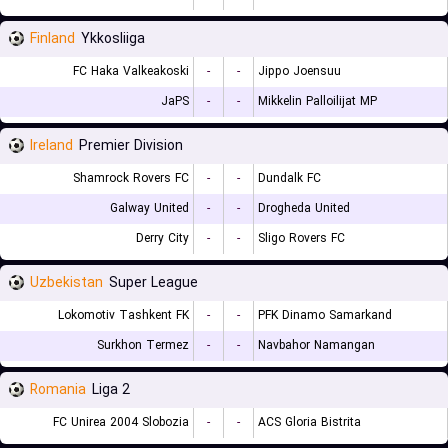
Finland
Ykkosliiga
FC Haka Valkeakoski
-
-
Jippo Joensuu
JaPS
-
-
Mikkelin Palloilijat MP
Ireland
Premier Division
Shamrock Rovers FC
-
-
Dundalk FC
Galway United
-
-
Drogheda United
Derry City
-
-
Sligo Rovers FC
Uzbekistan
Super League
Lokomotiv Tashkent FK
-
-
PFK Dinamo Samarkand
Surkhon Termez
-
-
Navbahor Namangan
Romania
Liga 2
FC Unirea 2004 Slobozia
-
-
ACS Gloria Bistrita