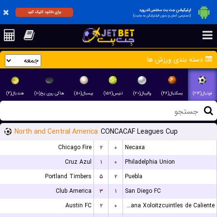
اپلیکیشن جت بت مختص اندروید
برای دانلود کلیک کنید
(دسترسی آسان و بدون فیلترشکن به سایت)
دسته بندی ورزش ها
فوتبال(۲۱۴)
بسکتبال(۴۶)
والیبال(۲۰)
تنیس(۱۵۷)
بیسبال(۵۰)
هاکی روی یخ(۱۰)
هندبال(۴)
North and Central America
CONCACAF Leagues Cup
Chicago Fire
۲
۰
Necaxa
Cruz Azul
۱
۰
Philadelphia Union
Portland Timbers
۵
۲
Puebla
Club America
۳
۱
San Diego FC
Austin FC
۲
۰
Club Tijuana Xoloitzcuintles de Caliente