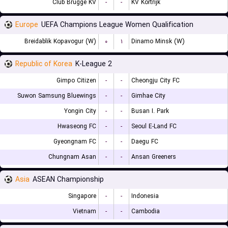
Club Brugge KV
-
-
KV Kortrijk
Europe
UEFA Champions League Women Qualification
Breidablik Kopavogur (W)
۰
۱
Dinamo Minsk (W)
Republic of Korea
K-League 2
Gimpo Citizen
-
-
Cheongju City FC
Suwon Samsung Bluewings
-
-
Gimhae City
Yongin City
-
-
Busan I. Park
Hwaseong FC
-
-
Seoul E-Land FC
Gyeongnam FC
-
-
Daegu FC
Chungnam Asan
-
-
Ansan Greeners
Asia
ASEAN Championship
Singapore
-
-
Indonesia
Vietnam
-
-
Cambodia