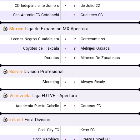
CD Independiente Juniors
۲
۰
22 de Julio
San Antonio FC Cotacachi
۲
۱
Gualaceo SC
Mexico
Liga de Expansion MX Apertura
Leones Negros Guadalajara
۱
۳
Correcaminos
Coyotes de Tlaxcala
۰
۲
Alebrijes Oaxaca
Dorados
۲
۲
Mineros De Zacatecas
Bolivia
Division Profesional
Blooming
۰
۰
Always Ready
Venezuela
Liga FUTVE - Apertura
Academia Puerto Cabello
۳
۱
Caracas FC
Ireland
First Division
Cork City FC
-
-
Kerry FC
Cobh Ramblers
-
-
Treaty United FC