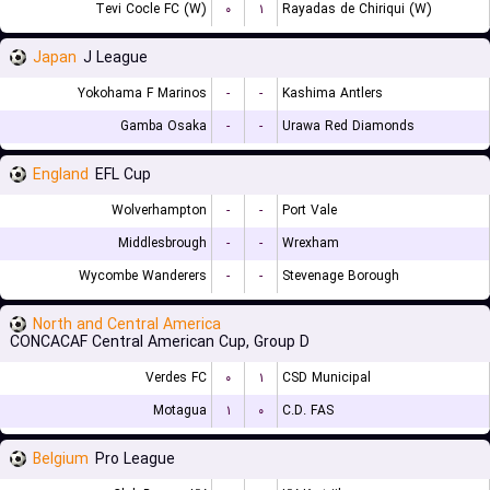
Tevi Cocle FC (W)
۰
۱
Rayadas de Chiriqui (W)
Japan
J League
Yokohama F Marinos
-
-
Kashima Antlers
Gamba Osaka
-
-
Urawa Red Diamonds
England
EFL Cup
Wolverhampton
-
-
Port Vale
Middlesbrough
-
-
Wrexham
Wycombe Wanderers
-
-
Stevenage Borough
North and Central America
CONCACAF Central American Cup, Group D
Verdes FC
۰
۱
CSD Municipal
Motagua
۱
۰
C.D. FAS
Belgium
Pro League