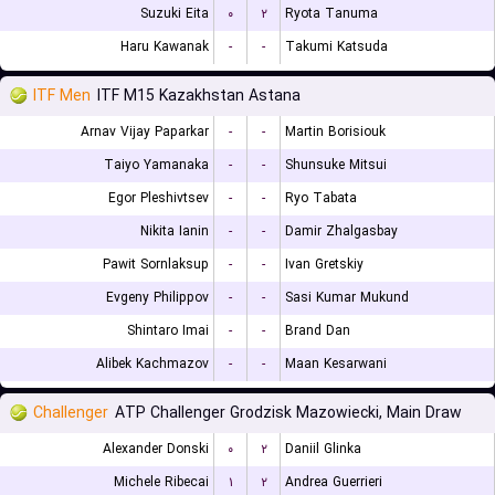
Suzuki Eita
۰
۲
Ryota Tanuma
Haru Kawanak
-
-
Takumi Katsuda
ITF Men
ITF M15 Kazakhstan Astana
Arnav Vijay Paparkar
-
-
Martin Borisiouk
Taiyo Yamanaka
-
-
Shunsuke Mitsui
Egor Pleshivtsev
-
-
Ryo Tabata
Nikita Ianin
-
-
Damir Zhalgasbay
Pawit Sornlaksup
-
-
Ivan Gretskiy
Evgeny Philippov
-
-
Sasi Kumar Mukund
Shintaro Imai
-
-
Brand Dan
Alibek Kachmazov
-
-
Maan Kesarwani
Challenger
ATP Challenger Grodzisk Mazowiecki, Main Draw
Alexander Donski
۰
۲
Daniil Glinka
Michele Ribecai
۱
۲
Andrea Guerrieri