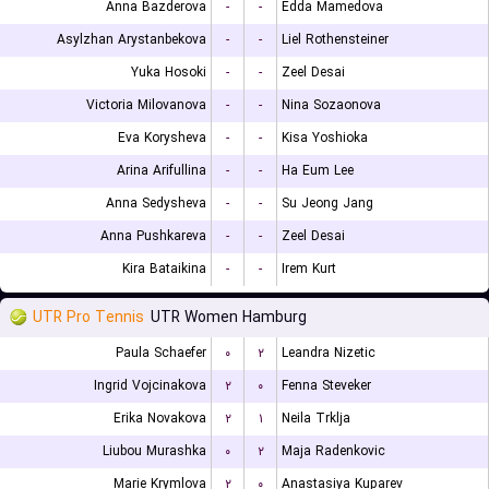
Anna Bazderova
-
-
Edda Mamedova
Asylzhan Arystanbekova
-
-
Liel Rothensteiner
Yuka Hosoki
-
-
Zeel Desai
Victoria Milovanova
-
-
Nina Sozaonova
Eva Korysheva
-
-
Kisa Yoshioka
Arina Arifullina
-
-
Ha Eum Lee
Anna Sedysheva
-
-
Su Jeong Jang
Anna Pushkareva
-
-
Zeel Desai
Kira Bataikina
-
-
Irem Kurt
UTR Pro Tennis
UTR Women Hamburg
Paula Schaefer
۰
۲
Leandra Nizetic
Ingrid Vojcinakova
۲
۰
Fenna Steveker
Erika Novakova
۲
۱
Neila Trklja
Liubou Murashka
۰
۲
Maja Radenkovic
Marie Krymlova
۲
۰
Anastasiya Kuparev