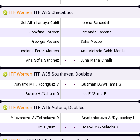
ITF Women
ITF W35 Chacabuco
Sol Ailin Larraya Guidi
-
-
Lorena Schaedel
Josefina Estevez
-
-
Fernanda Labrana
Georgia Pedone
-
-
Sofia Meabe
Lucciana Perez Alarcon
-
-
Ana Victoria Gobbi Monllau
Ana Sofia Sanchez
-
-
Luna Maria Cinalli
ITF Women
ITF W35 Southaven, Doubles
Navarro M.F./Rodriguez V.
-
-
Guzman D./Williams S.
Bueno H./Nahum G.
-
-
Lee E./Sema E.
ITF Women
ITF W15 Astana, Doubles
Milovanova V./Zelinskaya D.
-
-
Arystanbekova A./Dyussebay I.
Im H./Kim E.
-
-
Hosoki Y./Yoshioka K.