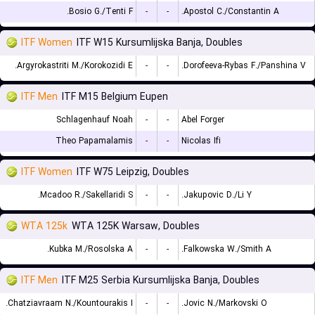
Bosio G./Tenti F.
-
-
Apostol C./Constantin A.
ITF Women
ITF W15 Kursumlijska Banja, Doubles
Argyrokastriti M./Korokozidi E.
-
-
Dorofeeva-Rybas F./Panshina V.
ITF Men
ITF M15 Belgium Eupen
Schlagenhauf Noah
-
-
Abel Forger
Theo Papamalamis
-
-
Nicolas Ifi
ITF Women
ITF W75 Leipzig, Doubles
Mcadoo R./Sakellaridi S.
-
-
Jakupovic D./Li Y.
WTA 125k
WTA 125K Warsaw, Doubles
Kubka M./Rosolska A.
-
-
Falkowska W./Smith A.
ITF Men
ITF M25 Serbia Kursumlijska Banja, Doubles
Chatziavraam N./Kountourakis I.
-
-
Jovic N./Markovski O.