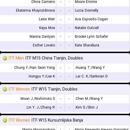
Olivia Carneiro
-
-
Moore Emmie
Ekaterina Khayrutdinova
-
-
Lucia Donnelly
Lexie Weir
-
-
Ava Esposito Cogan
Kaya Moe
-
-
Natalie Outcalt
Marina Davtyan
-
-
Brooke Lynn Schafer
Esther Lovato
-
-
Kate Sharabura
ITF Men
ITF M15 China Tianjin, Doubles
Chung Y./Han Seon Yong
-
-
Huang T./Wang Y.
Hongyu Y./Lee K.
-
-
Lai C. K./Sarksian D.
ITF Women
ITF W15 Tianjin, Doubles
Moon J./Nishimoto S.
-
-
Chen M./Wang Y.
Lin Y. J./Zhang R.
-
-
Kim D./Shin J.
ITF Women
ITF W15 Kursumlijska Banja
Mariia Masiianskaia
-
-
Maria Fernanda Herazo Gonzalez