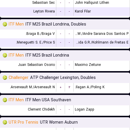
Sebastian Sec
-
-
John Hallquist Lithen
Leyton Rivera
-
-
Karol Filar
ITF Men
ITF M25 Brazil Londrina, Doubles
Braga B./Braga V.
-
-
Leite W./Andre Saraiva Dos Santos P.
Meneguetti S. E./Price S.
-
-
de Almeida G.R./Kohlmann de Freitas E.
ITF Men
ITF M25 Brazil Londrina
Juan Sebastian Osorio
-
-
Maximo Zeitune
Challenger
ATP Challenger Lexington, Doubles
Arseneault M./Arseneault N.
۰
۲
Ilagan A./Poling K.
ITF Men
ITF Men USA Southaven
Clement Chidekh
-
-
Logan Zapp
UTR Pro Tennis
UTR Women Auburn