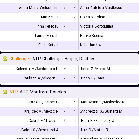
Anna Marie Weissheim
۰
۲
Arina Gabriela Vasilescu
Mia Keuler
۱
۰
Golda Karolina
Irina Fetecau
-
-
Victoria Borodulina
Laima Frosch
-
-
Hanke Ksenia
Ellen Katzer
-
-
Nela Jandova
Challenger
ATP Challenger Hagen, Doubles
Kalender A./Serdarusic N.
۲
۱
Kolar Z./Vocel M.
Paulson A./Vliegen J.
۰
۲
Bass F./Jans J.
ATP
ATP Montreal, Doubles
Draxl L./Harper C.
۱
۲
Marozsan F./Medvedev D.
Krajicek A./Mektic N.
۰
۲
Andreozzi G./Guinard M.
Cabral F./Tracy J.
۲
۰
Ram R./Salisbury J.
Bolelli S./Vavassori A.
-
-
Luz O./Matos R.