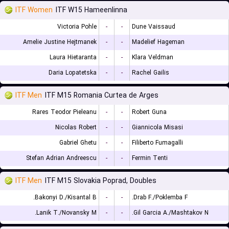
ITF Women
ITF W15 Hameenlinna
Victoria Pohle
-
-
Dune Vaissaud
Amelie Justine Hejtmanek
-
-
Madelief Hageman
Laura Hietaranta
-
-
Klara Veldman
Daria Lopatetska
-
-
Rachel Gailis
ITF Men
ITF M15 Romania Curtea de Arges
Rares Teodor Pieleanu
-
-
Robert Guna
Nicolas Robert
-
-
Giannicola Misasi
Gabriel Ghetu
-
-
Filiberto Fumagalli
Stefan Adrian Andreescu
-
-
Fermin Tenti
ITF Men
ITF M15 Slovakia Poprad, Doubles
Bakonyi D./Kisantal B.
-
-
Drab F./Poklemba F.
Lanik T./Novansky M.
-
-
Gil Garcia A./Mashtakov N.