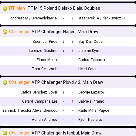
ITF Men
ITF M15 Poland Bielsko Biala, Doubles
Fondriest M./Keremedchiev N.
-
-
Kasperski A./Plenkiewicz H.
Challenger
ATP Challenger Hagen, Main Draw
Zsombor Piros
۱
۰
Guy Den Ouden
Lorenzo Giustino
۰
۱
Jerome Kym
Elmer Moller
-
-
Carlos Taberner
Tom Gentzsch
-
-
Henri Squire
Challenger
ATP Challenger Plovdiv 2, Main Draw
Carlos Sanchez Jover
۱
۰
George Lazarov
Gerard Campana Lee
۰
۱
Gabriele Piraino
Yannick Theodor Alexandrescou
-
-
Radu Mihai Papoe
Adrian Andreev
-
-
Pyotr Nesterov
Challenger
ATP Challenger Istanbul, Main Draw