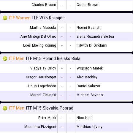
Charles Broom
-
-
Oscar Brown
ITF Women
ITF W75 Koksijde
Martha Matoula
-
-
Noemi Basiletti
Ane Mintegi Del Olmo
-
-
Elena Ruxandra Bertea
Loes Ebeling Koning
-
-
Tilwith Di Girolami
ITF Men
ITF M15 Poland Bielsko Biala
Vladyslav Orlov
-
-
Wojciech Marek
Gregor Hausberger
-
-
Alec Beckley
Linus Lagerbohm
-
-
Daniel Salazar
Marcel Zielinski
-
-
Michael Savano
ITF Men
ITF M15 Slovakia Poprad
Peter Makk
-
-
Nico Hipfl
Massimo Pizzigoni
-
-
Matthias Ujvary