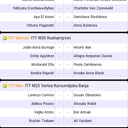
Felitsata Dorofeeva-Rybas
-
-
Charlotte Van Zonneveld
Aya El Aouni
-
-
Denislava Glushkova
Vittoria Paganetti
-
-
Arina Bulatova
ITF Women
ITF W35 Roehampton
Jodie Anna Burrage
-
-
Hiromi Abe
Emily Appleton
-
-
Allegra Korpanec Davies
Mcdonald Ella
-
-
Paula Cembranos
Amelia Rajecki
-
-
Brooke Anna Black
ITF Men
ITF M25 Serbia Kursumlijska Banja
Lorenzo Comino
-
-
Dusan Obradovic
Aleksa Pisaric
-
-
Ahouda Walid
Veljko Krstic
-
-
Bor Artnak
Ruslan Tiukaev
-
-
Ali Yazdani