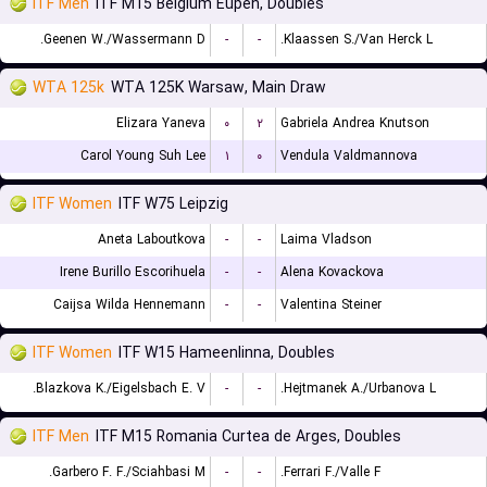
ITF Men
ITF M15 Belgium Eupen, Doubles
Geenen W./Wassermann D.
-
-
Klaassen S./Van Herck L.
WTA 125k
WTA 125K Warsaw, Main Draw
Elizara Yaneva
۰
۲
Gabriela Andrea Knutson
Carol Young Suh Lee
۱
۰
Vendula Valdmannova
ITF Women
ITF W75 Leipzig
Aneta Laboutkova
-
-
Laima Vladson
Irene Burillo Escorihuela
-
-
Alena Kovackova
Caijsa Wilda Hennemann
-
-
Valentina Steiner
ITF Women
ITF W15 Hameenlinna, Doubles
Blazkova K./Eigelsbach E. V.
-
-
Hejtmanek A./Urbanova L.
ITF Men
ITF M15 Romania Curtea de Arges, Doubles
Garbero F. F./Sciahbasi M.
-
-
Ferrari F./Valle F.