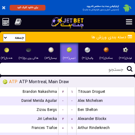
اپلیکیشن جت بت مختص اندروید
برای دانلود کلیک کنید
(دسترسی آسان و بدون فیلترشکن به سایت)
دسته بندی ورزش ها
فوتبال(۲۸۸)
بسکتبال(۶۸)
والیبال(۳۰)
تنیس(۲۲۶)
بیسبال(۵۳)
هاکی روی یخ(۲۸)
هندبال(۱۴)
ATP
ATP Montreal, Main Draw
Brandon Nakashima
۲
۱
Titouan Droguet
Daniel Merida Aguilar
-
-
Alex Michelsen
Zizou Bergs
-
-
Ben Shelton
Jiri Lehecka
۲
۰
Alexander Blockx
Frances Tiafoe
۰
۱
Arthur Rinderknech