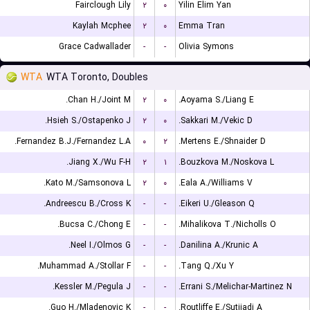
Fairclough Lily
۲
۰
Yilin Elim Yan
Kaylah Mcphee
۲
۰
Emma Tran
Grace Cadwallader
-
-
Olivia Symons
WTA
WTA Toronto, Doubles
Chan H./Joint M.
۲
۰
Aoyama S./Liang E.
Hsieh S./Ostapenko J.
۲
۰
Sakkari M./Vekic D.
Fernandez B.J./Fernandez L.A.
۰
۲
Mertens E./Shnaider D.
Jiang X./Wu F-H.
۲
۱
Bouzkova M./Noskova L.
Kato M./Samsonova L.
۲
۰
Eala A./Williams V.
Andreescu B./Cross K.
-
-
Eikeri U./Gleason Q.
Bucsa C./Chong E.
-
-
Mihalikova T./Nicholls O.
Neel I./Olmos G.
-
-
Danilina A./Krunic A.
Muhammad A./Stollar F.
-
-
Tang Q./Xu Y.
Kessler M./Pegula J.
-
-
Errani S./Melichar-Martinez N.
Guo H./Mladenovic K.
-
-
Routliffe E./Sutjiadi A.