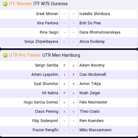
ITF Women
ITF W75 Ourense
Greet Minnen
-
-
Isabella Shinikova
Kira Pavlova
-
-
Britt Du Pree
Rina Saigo
-
-
Daria Khomutsianskaya
Sonja Zhiyenbayeva
-
-
Alicia Dudeney
UTR Pro Tennis
UTR Men Hamburg
Serign Samba
۲
۰
Adam Novotny
Artem Lyapshin
۱
۲
Cian Mcdonnell
Eyal Shumilov
۰
۲
Armin Trklja
Vit Kalina
۲
۰
Noah Zeiger
Hugo Garcia Gomez
۰
۰
Felix Neumeister
Claus Piening
۰
۰
Theo Coats
Filip Soderqvist
-
-
Rein Koenders
Frazier Rengifo
-
-
Miko Wassermann