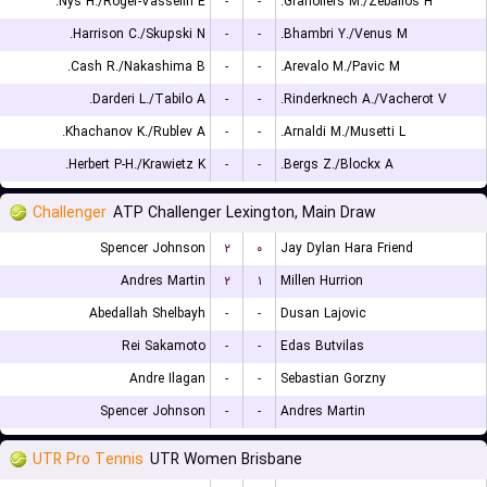
Nys H./Roger-Vasselin E.
-
-
Granollers M./Zeballos H.
Harrison C./Skupski N.
-
-
Bhambri Y./Venus M.
Cash R./Nakashima B.
-
-
Arevalo M./Pavic M.
Darderi L./Tabilo A.
-
-
Rinderknech A./Vacherot V.
Khachanov K./Rublev A.
-
-
Arnaldi M./Musetti L.
Herbert P-H./Krawietz K.
-
-
Bergs Z./Blockx A.
Challenger
ATP Challenger Lexington, Main Draw
Spencer Johnson
۲
۰
Jay Dylan Hara Friend
Andres Martin
۲
۱
Millen Hurrion
Abedallah Shelbayh
-
-
Dusan Lajovic
Rei Sakamoto
-
-
Edas Butvilas
Andre Ilagan
-
-
Sebastian Gorzny
Spencer Johnson
-
-
Andres Martin
UTR Pro Tennis
UTR Women Brisbane