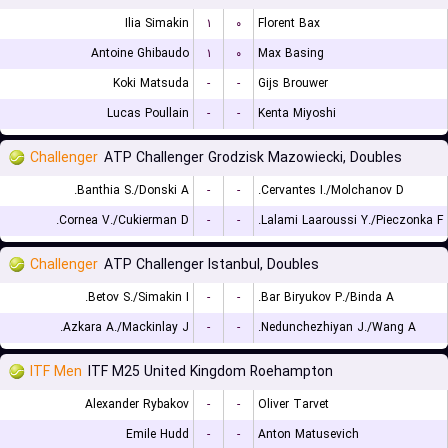
Ilia Simakin
۱
۰
Florent Bax
Antoine Ghibaudo
۱
۰
Max Basing
Koki Matsuda
-
-
Gijs Brouwer
Lucas Poullain
-
-
Kenta Miyoshi
Challenger
ATP Challenger Grodzisk Mazowiecki, Doubles
Banthia S./Donski A.
-
-
Cervantes I./Molchanov D.
Cornea V./Cukierman D.
-
-
Lalami Laaroussi Y./Pieczonka F.
Challenger
ATP Challenger Istanbul, Doubles
Betov S./Simakin I.
-
-
Bar Biryukov P./Binda A.
Azkara A./Mackinlay J.
-
-
Nedunchezhiyan J./Wang A.
ITF Men
ITF M25 United Kingdom Roehampton
Alexander Rybakov
-
-
Oliver Tarvet
Emile Hudd
-
-
Anton Matusevich