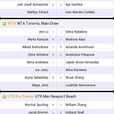
Joel Josef Schwarzler
۰
۰
Ilya Ivashka
Mathys Erhard
-
-
Ivan Marrero Curbelo
WTA
WTA Toronto, Main Draw
Ann LI
-
-
Elena Rybakina
Marta Kostyuk
۲
۰
Madison Keys
Nikola Bartunkova
۱
۲
Amanda Anisimova
Elina Svitolina
۲
۰
Anastasia Potapova
Mirra Andreeva
-
-
Leylah Annie Fernandez
Iva Jovic
-
-
Alina Korneeva
Aryna Sabalenka
۲
۰
Shuai Zhang
Maya Joint
-
-
Liudmila Samsonova
UTR Pro Tennis
UTR Men Newport Beach
Nischal Spurling
۲
۱
William Zhang
Jacob Brumm
۱
۲
Holland Snell