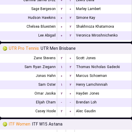
Camilia Samel Druz
۰
۲
Lewis Bella
Sage Bergeson
۲
۰
Marley Lambert
Hudson Hawkins
۰
۲
Simone Kay
Chelsea Bluestein
۰
۲
Shakhnoza Khatamova
Lee Abigail
۰
۲
Veronica Miroshnichenko
UTR Pro Tennis
UTR Men Brisbane
Zane Stevens
۲
۰
Scott Jones
Sam Ryan Ziegann
۱
۲
Thomas Nicholas Gadecki
Jonas Hahn
۰
۲
Marcus Schoeman
Sam Oster
۱
۲
Henry Lamchinniah
Omar Jasika
۲
۰
Hayden Jones
Elijah Cham
-
-
Brendan Loh
Casey Hoole
۲
۰
Alec Gaudin
ITF Women
ITF W15 Astana