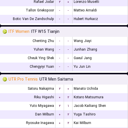
Rafael Jodar
۲
۰
Lorenzo Musetti
Tallon Griekspoor
-
-
Matteo Arnaldi
Botic Van De Zandschulp
-
-
Hubert Hurkacz
ITF Women
ITF W15 Tianjin
Chenting Zhu
-
-
Wang Jiayi
Yuhan Wang
-
-
Junhan Zhang
Cheuk Ying Shek
-
-
Gaeul Jang
Chengyiyi Yuan
-
-
Yu Jun Lin
UTR Pro Tennis
UTR Men Saitama
Satoru Nakajima
۲
۰
Manato Uchida
Riku Higashi
۰
۲
Kotaro Matsumura
Yuto Miyagawa
۲
۱
Jacob Kailiang Shen
Dan Milburn
۰
۲
Yuga Tashiro
Ryosuke Inagawa
۰
۲
Kai Milburn