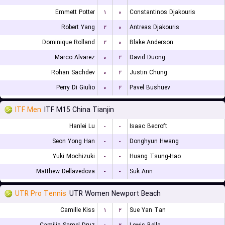
Emmett Potter
۱
۰
Constantinos Djakouris
Robert Yang
۲
۰
Antreas Djakouris
Dominique Rolland
۲
۰
Blake Anderson
Marco Alvarez
۰
۲
David Duong
Rohan Sachdev
۰
۲
Justin Chung
Perry Di Giulio
۰
۲
Pavel Bushuev
ITF Men
ITF M15 China Tianjin
Hanlei Lu
-
-
Isaac Becroft
Seon Yong Han
-
-
Donghyun Hwang
Yuki Mochizuki
-
-
Huang Tsung-Hao
Matthew Dellavedova
-
-
Suk Ann
UTR Pro Tennis
UTR Women Newport Beach
Camille Kiss
۱
۲
Sue Yan Tan