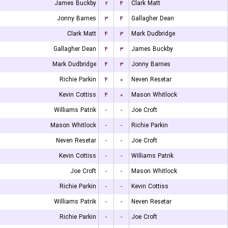
James Buckby
۲
۴
Clark Matt
Jonny Barnes
۳
۴
Gallagher Dean
Clark Matt
۴
۳
Mark Dudbridge
Gallagher Dean
۴
۳
James Buckby
Mark Dudbridge
۴
۳
Jonny Barnes
Richie Parkin
۴
۰
Neven Resetar
Kevin Cottiss
۴
۰
Mason Whitlock
Williams Patrik
-
-
Joe Croft
Mason Whitlock
-
-
Richie Parkin
Neven Resetar
-
-
Joe Croft
Kevin Cottiss
-
-
Williams Patrik
Joe Croft
-
-
Mason Whitlock
Richie Parkin
-
-
Kevin Cottiss
Williams Patrik
-
-
Neven Resetar
Richie Parkin
-
-
Joe Croft