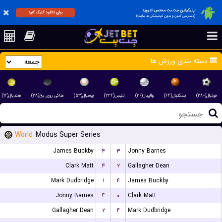
اپلیکیشن جت بت مختص اندروید
برای دانلود کلیک کنید
(دسترسی آسان و بدون فیلترشکن به سایت)
دسته بندی ورزش ها
فوتبال(۲۸۰)
بسکتبال(۶۴)
والیبال(۳۰)
تنیس(۲۲۴)
بیسبال(۵۳)
هاکی روی یخ(۲۸)
هندبال(۱۴)
World
Modus Super Series
James Buckby
۴
۳
Jonny Barnes
Clark Matt
۴
۲
Gallagher Dean
Mark Dudbridge
۱
۴
James Buckby
Jonny Barnes
۴
۰
Clark Matt
Gallagher Dean
۲
۴
Mark Dudbridge