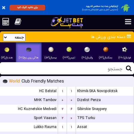
اپلیکیشن جت بت مختص اندروید
برای دانلود کلیک کنید
(دسترسی آسان و بدون فیلترشکن به سایت)
دسته بندی ورزش ها
فوتبال(۲۸۰)
بسکتبال(۶۴)
والیبال(۳۰)
تنیس(۲۲۴)
بیسبال(۵۳)
هاکی روی یخ(۲۸)
هندبال(۱۴)
World
Club Friendly Matches
HC Belstal
۱
۱
Khimik-SKA Novopolotsk
MHK Tambov
۰
۰
Dizelist Penza
HC Kuznetskie Medvedi
۲
۶
Sibirskie Snaypery
Sport Vaasan
۲
۰
TPS Turku
Lukko Rauma
۱
۱
Assat