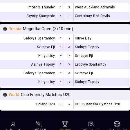
Phoenix Thunder
۴
۹
West Auckland Admirals
Skycity Stampede
۱
۲
Canterbury Red Devils
Russia
Magnitka Open (3x10 min)
Ledovye Spartantcy
۴
۱
Hitrye Lisy
Svirepye Eji
۴
۵
Stalnye Topory
Hitrye Lisy
۳
۲
Svirepye Eji
Stalnye Topory
۴
۷
Ledovye Spartantcy
Ledovye Spartantcy
۴
۵
Svirepye Eji
Hitrye Lisy
۴
۰
Stalnye Topory
World
Club Friendly Matches U20
Poland U20
۰
۸
HC 05 Banska Bystrica U20
پیش بینی ورزشی
پیش بینی زنده
نتایج زنده
کازینو آنلاین
حساب کاربری