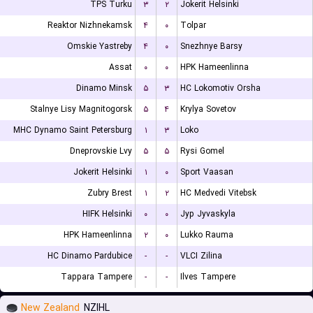
TPS Turku
۳
۲
Jokerit Helsinki
Reaktor Nizhnekamsk
۴
۰
Tolpar
Omskie Yastreby
۴
۰
Snezhnye Barsy
Assat
۰
۰
HPK Hameenlinna
Dinamo Minsk
۵
۳
HC Lokomotiv Orsha
Stalnye Lisy Magnitogorsk
۵
۴
Krylya Sovetov
MHC Dynamo Saint Petersburg
۱
۳
Loko
Dneprovskie Lvy
۵
۵
Rysi Gomel
Jokerit Helsinki
۱
۰
Sport Vaasan
Zubry Brest
۱
۲
HC Medvedi Vitebsk
HIFK Helsinki
۰
۰
Jyp Jyvaskyla
HPK Hameenlinna
۲
۰
Lukko Rauma
HC Dinamo Pardubice
-
-
VLCI Zilina
Tappara Tampere
-
-
Ilves Tampere
New Zealand
NZIHL