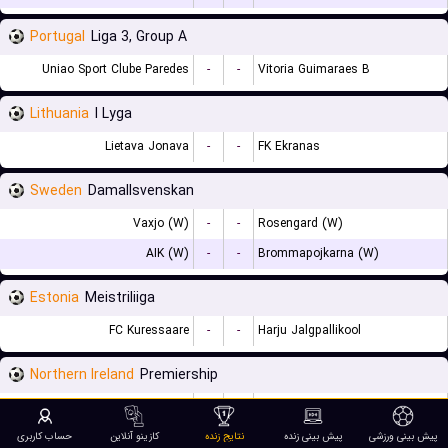
Portugal
Liga 3, Group A
Uniao Sport Clube Paredes
-
-
Vitoria Guimaraes B
Lithuania
I Lyga
Lietava Jonava
-
-
FK Ekranas
Sweden
Damallsvenskan
Vaxjo (W)
-
-
Rosengard (W)
AIK (W)
-
-
Brommapojkarna (W)
Estonia
Meistriliiga
FC Kuressaare
-
-
Harju Jalgpallikool
Northern Ireland
Premiership
Cliftonville FC
-
-
Crusaders FC
پیش بینی ورزشی
پیش بینی زنده
نتایج زنده
کازینو آنلاین
حساب کاربری