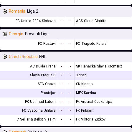
Romania
Liga 2
FC Unirea 2004 Slobozia
-
-
ACS Gloria Bistrita
Georgia
Erovnuli Liga
FC Rustavi
-
-
FC Torpedo Kutaisi
Czech Republic
FNL
AC Dukla Praha
-
-
SK Hanacka Slavia Kromeriz
Slavia Prague B
-
-
Trinec
SFC Opava
-
-
SK Kladno
Prostejov
-
-
MFK Karvina
FK Usti nad Labem
-
-
Fk Arsenal Ceska Lipa
FC Vysocina Jihlava
-
-
FK Pribram
FC Sellier & Bellot Vlasim
-
-
FK Viktoria Zizkov