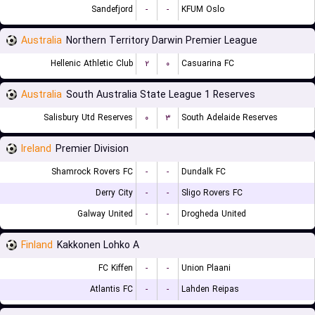
Sandefjord
-
-
KFUM Oslo
Australia
Northern Territory Darwin Premier League
Hellenic Athletic Club
۲
۰
Casuarina FC
Australia
South Australia State League 1 Reserves
Salisbury Utd Reserves
۰
۳
South Adelaide Reserves
Ireland
Premier Division
Shamrock Rovers FC
-
-
Dundalk FC
Derry City
-
-
Sligo Rovers FC
Galway United
-
-
Drogheda United
Finland
Kakkonen Lohko A
FC Kiffen
-
-
Union Plaani
Atlantis FC
-
-
Lahden Reipas