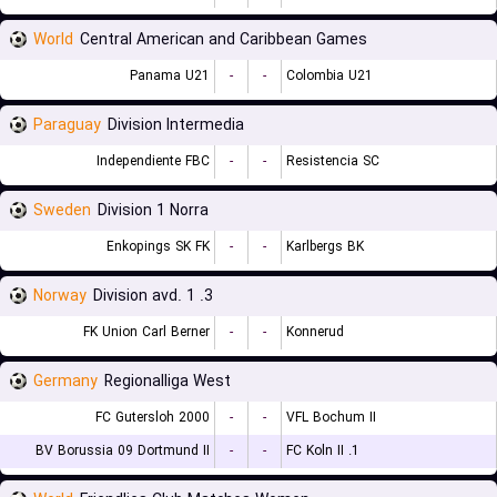
World
Central American and Caribbean Games
Panama U21
-
-
Colombia U21
Paraguay
Division Intermedia
Independiente FBC
-
-
Resistencia SC
Sweden
Division 1 Norra
Enkopings SK FK
-
-
Karlbergs BK
Norway
3. Division avd. 1
FK Union Carl Berner
-
-
Konnerud
Germany
Regionalliga West
FC Gutersloh 2000
-
-
VFL Bochum II
BV Borussia 09 Dortmund II
-
-
1. FC Koln II