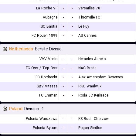
La Roche VF
-
-
Versailles 78
Aubagne
-
-
Thionville FC
SC Bastia
-
-
Le Puy
FC Rouen 1899
-
-
AS Cannes
Netherlands
Eerste Divisie
VVV Venlo
-
-
Heracles Almelo
FC Oss / Top Oss
-
-
NAC Breda
FC Dordrecht
-
-
Ajax Amsterdam Reserves
SBV Vitesse
-
-
RKC Waalwijk
FC Emmen
-
-
Roda JC Kerkrade
Poland
1. Division
Polonia Warszawa
-
-
KS Ruch Chorzow
Polonia Bytom
-
-
Pogon Siedlce