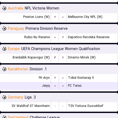
Australia
NPL Victoria Women
Preston Lions (W)
۲
۰
Melbourne City NPL (W)
Paraguay
Primera Division Reserve
Rubio Nu Reserve
۰
۲
Deportivo Recoleta Reserves
Europe
UEFA Champions League Women Qualification
Breidablik Kopavogur (W)
۳
۲
Dinamo Minsk (W)
Kazakhstan
1. Division
FK Arys
۲
۰
Tobol Kostanay II
Jaiyq
۰
۰
FC Taraz
Germany
3. Liga
SV Waldhof 07 Mannheim
-
-
TSV Fortuna Dusseldorf
Switzerland
Challenge League