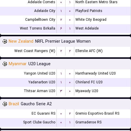
Adelaide Comets
۰
۱
North Eastern Metro Stars
Adelaide City
۱
۰
Playford Patriots
Campbelltown City
۲
۰
White City Beograd
West Torrens Birkalla
۶
۱
West Adelaide
New Zealand
NRFL Premier League Women
West Coast Rangers (W)
۲
۲
Ellerslie AFC (W)
Myanmar
U20 League
Yangon United U20
۱
۰
Hantharwady United U20
Yadanarbon U20
۱
۰
Chinland FC U20
Thitsar Arman U20
۳
۰
Myawady U20
Brazil
Gaucho Serie A2
EC Guarani RS
۰
۲
Gremio Esportivo Brasil RS
Sport Clube Gaucho
۰
۱
Gramadense RS