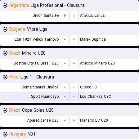
Argentina
Liga Profesional - Clausura
Union Santa Fe
۲
۱
Atletico Lanus
Bulgaria
Vtora Liga
Etar 1924 Veliko Tarnovo
-
-
Marek Dupnica
Brazil
Mineiro U20
Boston City FC Brasil U20
۰
۰
Atletico Mineiro U20
Peru
Liga 1 - Clausura
Comerciantes Unidos
-
-
Cusco FC
Sport Huancayo
-
-
Los Chankas CYC
Brazil
Copa Goias U20
Aparecidense U20
۰
۰
Planalto EC U20
Hungary
NB I