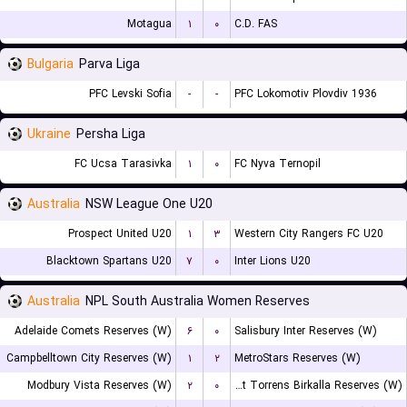
Motagua
۱
۰
C.D. FAS
Bulgaria
Parva Liga
PFC Levski Sofia
-
-
PFC Lokomotiv Plovdiv 1936
Ukraine
Persha Liga
FC Ucsa Tarasivka
۱
۰
FC Nyva Ternopil
Australia
NSW League One U20
Prospect United U20
۱
۳
Western City Rangers FC U20
Blacktown Spartans U20
۷
۰
Inter Lions U20
Australia
NPL South Australia Women Reserves
Adelaide Comets Reserves (W)
۶
۰
Salisbury Inter Reserves (W)
Campbelltown City Reserves (W)
۱
۲
MetroStars Reserves (W)
Modbury Vista Reserves (W)
۲
۰
West Torrens Birkalla Reserves (W)