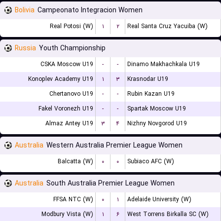
Bolivia
Campeonato Integracion Women
Real Potosi (W)
۱
۲
Real Santa Cruz Yacuiba (W)
Russia
Youth Championship
CSKA Moscow U19
-
-
Dinamo Makhachkala U19
Konoplev Academy U19
۱
۳
Krasnodar U19
Chertanovo U19
-
-
Rubin Kazan U19
Fakel Voronezh U19
-
-
Spartak Moscow U19
Almaz Antey U19
۳
۴
Nizhny Novgorod U19
Australia
Western Australia Premier League Women
Balcatta (W)
۰
۰
Subiaco AFC (W)
Australia
South Australia Premier League Women
FFSA NTC (W)
۰
۱
Adelaide University (W)
Modbury Vista (W)
۱
۶
West Torrens Birkalla SC (W)