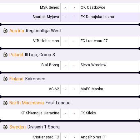
MSK Senec
-
-
OK Castkovce
Spartak Myjava
-
-
FK Dunajska Luzna
Austria
Regionalliga West
VfB Hohenems
-
-
FC Lustenau 07
Poland
III Liga, Group 3
Stal Brzeg
-
-
Sleza Wroclaw
Finland
Kolmonen
VG-62
-
-
MaPS Masku
North Macedonia
First League
KF Shkendija Haracine
-
-
FK Sileks
Sweden
Division 1 Sodra
Kristianstad FC
-
-
Angelholms FF