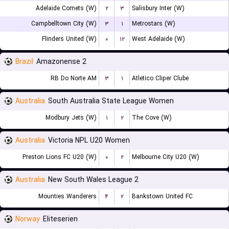
Adelaide Comets (W)
۲
۳
Salisbury Inter (W)
Campbelltown City (W)
۳
۱
Metrostars (W)
Flinders United (W)
۰
۱۲
West Adelaide (W)
Brazil
Amazonense 2
RB Do Norte AM
۳
۱
Atletico Cliper Clube
Australia
South Australia State League Women
Modbury Jets (W)
۱
۲
The Cove (W)
Australia
Victoria NPL U20 Women
Preston Lions FC U20 (W)
۰
۲
Melbourne City U20 (W)
Australia
New South Wales League 2
Mounties Wanderers
۴
۲
Bankstown United FC
Norway
Eliteserien