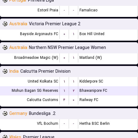
Portugal
Primeira Liga
Estoril Praia
-
-
Famalicao
Australia
Victoria Premier League 2
Bayside Argonauts FC
۰
۱
Box Hill United
Australia
Northern NSW Premier League Women
Broadmeadow Magic (W)
۰
۱
Maitland (W)
India
Calcutta Premier Division
United Kolkata SC
۱
۱
Kidderpore SC
Mohun Bagan SG Reserves
۱
۲
Bhawanipore FC
Calcutta Customs
۴
۰
Railway FC
Germany
2. Bundesliga
VfL Bochum
-
-
Hertha BSC Berlin
Wales
Premier League