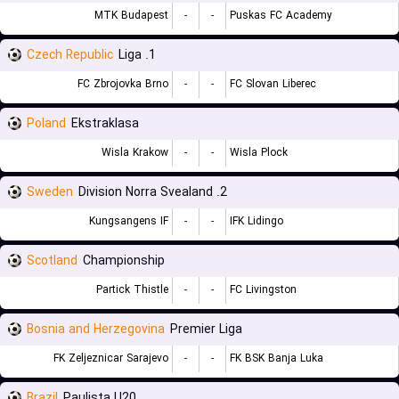
MTK Budapest
-
-
Puskas FC Academy
Czech Republic
1. Liga
FC Zbrojovka Brno
-
-
FC Slovan Liberec
Poland
Ekstraklasa
Wisla Krakow
-
-
Wisla Plock
Sweden
2. Division Norra Svealand
Kungsangens IF
-
-
IFK Lidingo
Scotland
Championship
Partick Thistle
-
-
FC Livingston
Bosnia and Herzegovina
Premier Liga
FK Zeljeznicar Sarajevo
-
-
FK BSK Banja Luka
Brazil
Paulista U20