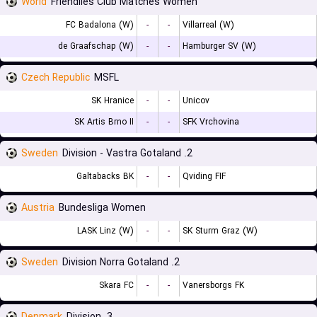
World
Friendlies Club Matches Women
FC Badalona (W)
-
-
Villarreal (W)
de Graafschap (W)
-
-
Hamburger SV (W)
Czech Republic
MSFL
SK Hranice
-
-
Unicov
SK Artis Brno II
-
-
SFK Vrchovina
Sweden
2. Division - Vastra Gotaland
Galtabacks BK
-
-
Qviding FIF
Austria
Bundesliga Women
LASK Linz (W)
-
-
SK Sturm Graz (W)
Sweden
2. Division Norra Gotaland
Skara FC
-
-
Vanersborgs FK