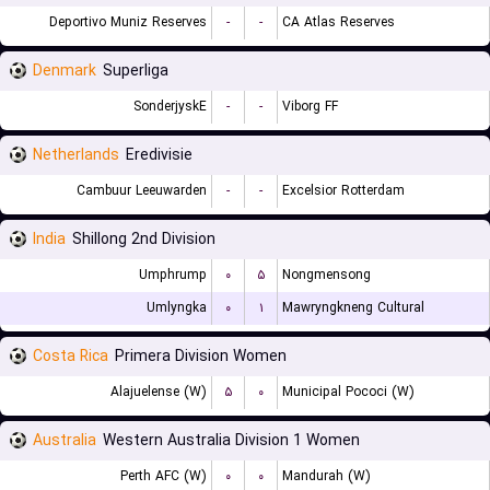
Deportivo Muniz Reserves
-
-
CA Atlas Reserves
Denmark
Superliga
SonderjyskE
-
-
Viborg FF
Netherlands
Eredivisie
Cambuur Leeuwarden
-
-
Excelsior Rotterdam
India
Shillong 2nd Division
Umphrump
۰
۵
Nongmensong
Umlyngka
۰
۱
Mawryngkneng Cultural
Costa Rica
Primera Division Women
Alajuelense (W)
۵
۰
Municipal Pococi (W)
Australia
Western Australia Division 1 Women
Perth AFC (W)
۰
۰
Mandurah (W)