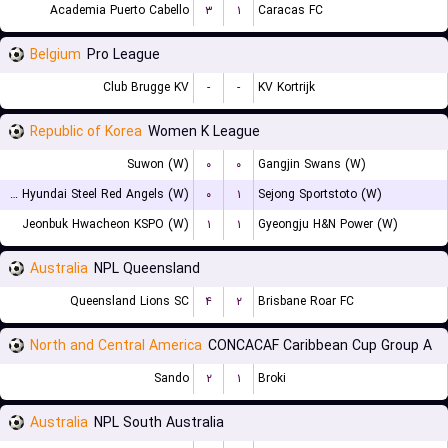
Academia Puerto Cabello
۳
۱
Caracas FC
Belgium
Pro League
Club Brugge KV
-
-
KV Kortrijk
Republic of Korea
Women K League
Suwon (W)
۰
۰
Gangjin Swans (W)
Incheon Hyundai Steel Red Angels (W)
۰
۱
Sejong Sportstoto (W)
Jeonbuk Hwacheon KSPO (W)
۱
۱
Gyeongju H&N Power (W)
Australia
NPL Queensland
Queensland Lions SC
۴
۲
Brisbane Roar FC
North and Central America
CONCACAF Caribbean Cup Group A
Sando
۲
۱
Broki
Australia
NPL South Australia