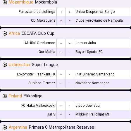
Mozambique
Mocambola
Ferroviario de Lichinga
۱
۰
Uniao Desportiva Songo
CD Maxaquene
۰
۰
Clube Ferroviario de Nampula
Africa
CECAFA Club Cup
Al-Hilal Omdurman
۰
۰
Jamus Juba
Gor Mahia
-
-
Rayon Sports FC
Uzbekistan
Super League
Lokomotiv Tashkent FK
-
-
PFK Dinamo Samarkand
Surkhon Termez
-
-
Navbahor Namangan
Finland
Ykkosliiga
FC Haka Valkeakoski
-
-
Jippo Joensuu
JaPS
-
-
Mikkelin Palloilijat MP
Argentina
Primera C Metropolitana Reserves