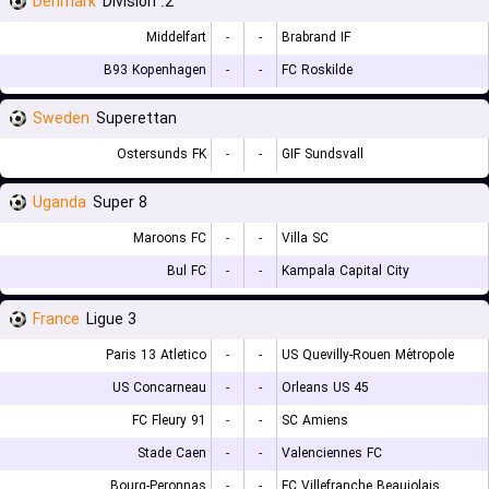
Denmark
2. Division
Middelfart
-
-
Brabrand IF
B93 Kopenhagen
-
-
FC Roskilde
Sweden
Superettan
Ostersunds FK
-
-
GIF Sundsvall
Uganda
Super 8
Maroons FC
-
-
Villa SC
Bul FC
-
-
Kampala Capital City
France
Ligue 3
Paris 13 Atletico
-
-
US Quevilly-Rouen Métropole
US Concarneau
-
-
Orleans US 45
FC Fleury 91
-
-
SC Amiens
Stade Caen
-
-
Valenciennes FC
Bourg-Peronnas
-
-
FC Villefranche Beaujolais