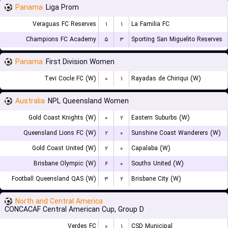
Panama
Liga Prom
Veraguas FC Reserves
۱
۱
La Familia FC
Champions FC Academy
۵
۳
Sporting San Miguelito Reserves
Panama
First Division Women
Tevi Cocle FC (W)
۰
۱
Rayadas de Chiriqui (W)
Australia
NPL Queensland Women
Gold Coast Knights (W)
۰
۲
Eastern Suburbs (W)
Queensland Lions FC (W)
۲
۰
Sunshine Coast Wanderers (W)
Gold Coast United (W)
۲
۰
Capalaba (W)
Brisbane Olympic (W)
۶
۰
Souths United (W)
Football Queensland QAS (W)
۳
۲
Brisbane City (W)
North and Central America
CONCACAF Central American Cup, Group D
Verdes FC
۰
۱
CSD Municipal