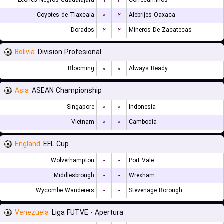
Leones Negros Guadalajara
۱
۳
Correcaminos
Coyotes de Tlaxcala
۰
۲
Alebrijes Oaxaca
Dorados
۲
۲
Mineros De Zacatecas
Bolivia
Division Profesional
Blooming
۰
۰
Always Ready
Asia
ASEAN Championship
Singapore
۰
۰
Indonesia
Vietnam
۰
۰
Cambodia
England
EFL Cup
Wolverhampton
-
-
Port Vale
Middlesbrough
-
-
Wrexham
Wycombe Wanderers
-
-
Stevenage Borough
Venezuela
Liga FUTVE - Apertura