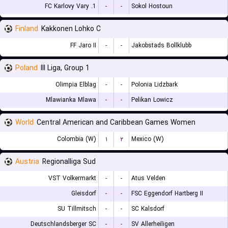
1. FC Karlovy Vary
-
-
Sokol Hostoun
Finland
Kakkonen Lohko C
FF Jaro II
-
-
Jakobstads Bollklubb
Poland
III Liga, Group 1
Olimpia Elblag
-
-
Polonia Lidzbark
Mlawianka Mlawa
-
-
Pelikan Lowicz
World
Central American and Caribbean Games Women
Colombia (W)
۱
۲
Mexico (W)
Austria
Regionalliga Sud
VST Volkermarkt
-
-
Atus Velden
Gleisdorf
-
-
FSC Eggendorf Hartberg II
SU Tillmitsch
-
-
SC Kalsdorf
Deutschlandsberger SC
-
-
SV Allerheiligen