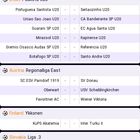
Portuguesa Santista U20
-
-
Sertaozinho U20
Uniao Sao Joao U20
-
-
CA Bandeirante SP U20
Guarani SP U20
-
-
EC Agua Santa U20
Mirassol U20
-
-
Itapirense U20
Gremio Osasco Audax SP U20
-
-
Referencia U20
Botafogo SP U20
-
-
Santo Andre U20
Austria
Regionalliga East
SC ESV Parndorf 1919
-
-
SV Donau
Oberwart
-
-
USV Scheiblingkirchen
Favoritner AC
-
-
Wiener Viktoria
Finland
Ykkonen
KuPS Akatemia
-
-
Inter Turku II
Slovakia
3. Liga