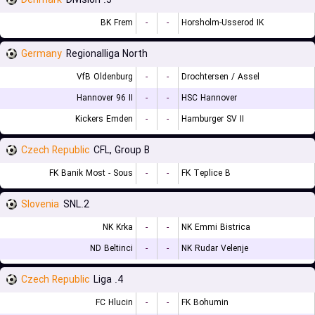
Denmark
3. Division
BK Frem
-
-
Horsholm-Usserod IK
Germany
Regionalliga North
VfB Oldenburg
-
-
Drochtersen / Assel
Hannover 96 II
-
-
HSC Hannover
Kickers Emden
-
-
Hamburger SV II
Czech Republic
CFL, Group B
FK Banik Most - Sous
-
-
FK Teplice B
Slovenia
2.SNL
NK Krka
-
-
NK Emmi Bistrica
ND Beltinci
-
-
NK Rudar Velenje
Czech Republic
4. Liga
FC Hlucin
-
-
FK Bohumin