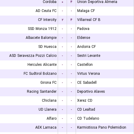
Cordoba
۰
۴
Union Deportiva Almeria
AD Ceuta FC
-
-
Malaga CF
CF Intercity
۲
۴
Villarreal CF B
SSD Monza 1912
-
-
Padova
Albacete Balompie
-
-
Eldense
SD Huesca
-
-
Andorra CF
ASD Seravezza Pozzi Calcio
-
-
Sestri Levante
Hercules Alicante
-
-
Castellon
FC Sudtirol Bolzano
-
-
Virtus Verona
Girona FC
-
-
CE Sabadell
Racing Santander
-
-
Deportivo Alaves
Chiclana
-
-
Xerez CD
UD Llanera
-
-
CD Lealtad
Alfaro
-
-
CD Tudelano
AEK Larnaca
-
-
Karmiotissa Pano Polemidion