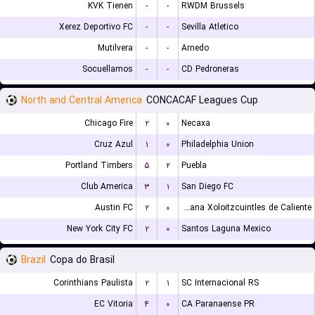
KVK Tienen
-
-
RWDM Brussels
Xerez Deportivo FC
-
-
Sevilla Atletico
Mutilvera
-
-
Arnedo
Socuellamos
-
-
CD Pedroneras
North and Central America
CONCACAF Leagues Cup
Chicago Fire
۲
۰
Necaxa
Cruz Azul
۱
۰
Philadelphia Union
Portland Timbers
۵
۲
Puebla
Club America
۳
۱
San Diego FC
Austin FC
۲
۰
Club Tijuana Xoloitzcuintles de Caliente
New York City FC
۲
۰
Santos Laguna Mexico
Brazil
Copa do Brasil
Corinthians Paulista
۲
۱
SC Internacional RS
EC Vitoria
۴
۰
CA Paranaense PR