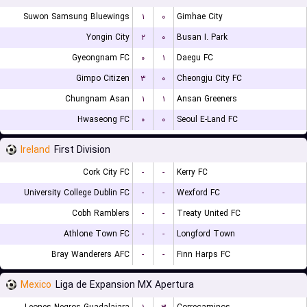
Suwon Samsung Bluewings
۱
۰
Gimhae City
Yongin City
۲
۰
Busan I. Park
Gyeongnam FC
۰
۱
Daegu FC
Gimpo Citizen
۳
۰
Cheongju City FC
Chungnam Asan
۱
۱
Ansan Greeners
Hwaseong FC
۰
۰
Seoul E-Land FC
Ireland
First Division
Cork City FC
-
-
Kerry FC
University College Dublin FC
-
-
Wexford FC
Cobh Ramblers
-
-
Treaty United FC
Athlone Town FC
-
-
Longford Town
Bray Wanderers AFC
-
-
Finn Harps FC
Mexico
Liga de Expansion MX Apertura