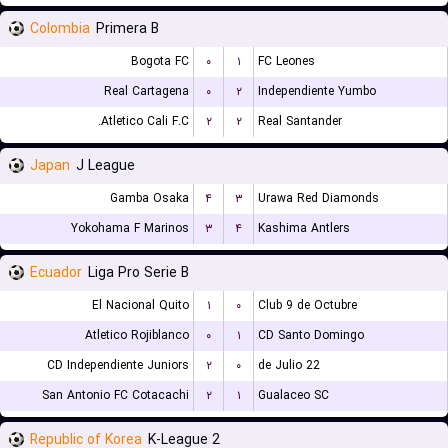
Colombia
Primera B
Bogota FC
۰
۱
FC Leones
Real Cartagena
۰
۲
Independiente Yumbo
Atletico Cali F.C.
۲
۲
Real Santander
Japan
J League
Gamba Osaka
۴
۳
Urawa Red Diamonds
Yokohama F Marinos
۳
۴
Kashima Antlers
Ecuador
Liga Pro Serie B
El Nacional Quito
۱
۰
Club 9 de Octubre
Atletico Rojiblanco
۰
۱
CD Santo Domingo
CD Independiente Juniors
۲
۰
22 de Julio
San Antonio FC Cotacachi
۲
۱
Gualaceo SC
Republic of Korea
K-League 2