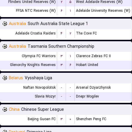
Flinders United Reserves (W)
۲
۵
West Adelaide Reserves (W)
FFSA NTC Reserves (W)
۶
۱
Adelaide University Reserves (W)
Australia
South Australia State League 1
Adelaide Croatia Raiders
۴
۲
The Cove FC
Australia
Tasmania Southern Championship
Olympia FC Warriors
۳
۱
Clarence Zebras FC II
Glenorchy Knights Reserves
۳
۶
Hobart United
Belarus
Vysshaya Liga
Naftan Novopolotsk
-
-
Arsenal Dzyarzhynsk
Slavia Mozyr
-
-
Dnepr Mogilev
China
Chinese Super League
Beijing Guoan FC
۳
۰
Shenzhen Peng FC