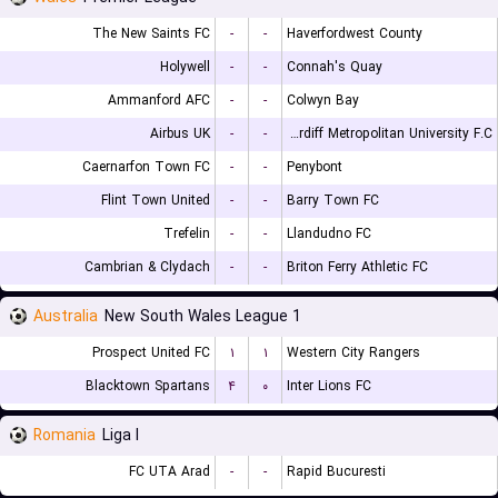
The New Saints FC
-
-
Haverfordwest County
Holywell
-
-
Connah's Quay
Ammanford AFC
-
-
Colwyn Bay
Airbus UK
-
-
Cardiff Metropolitan University F.C.
Caernarfon Town FC
-
-
Penybont
Flint Town United
-
-
Barry Town FC
Trefelin
-
-
Llandudno FC
Cambrian & Clydach
-
-
Briton Ferry Athletic FC
Australia
New South Wales League 1
Prospect United FC
۱
۱
Western City Rangers
Blacktown Spartans
۴
۰
Inter Lions FC
Romania
Liga I
FC UTA Arad
-
-
Rapid Bucuresti