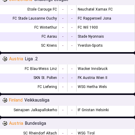
Etoile Carouge FC
-
-
Neuchatel Xamax FC
FC Stade Lausanne Ouchy
-
-
FC Rapperswil Jona
FC Winterthur
-
-
FC Wil 1900
FC Aarau
-
-
Stade Nyonnais
SC Kriens
-
-
Yverdon-Sports
Austria
2. Liga
FC Blau-Weiss Linz
-
-
Wacker Innsbruck
SKN St. Polten
-
-
FK Austria Wien II
FC Liefering
-
-
WSG Hertha Wels
Finland
Veikkausliiga
Seinajoen Jalkapallokerho
-
-
IF Gnistan Helsinki
Austria
Bundesliga
SC Rheindorf Altach
-
-
WSG Tirol