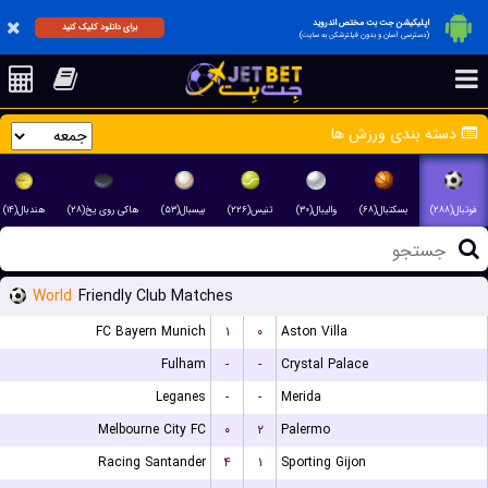
اپلیکیشن جت بت مختص اندروید
برای دانلود کلیک کنید
(دسترسی آسان و بدون فیلترشکن به سایت)
دسته بندی ورزش ها
فوتبال(۲۸۸)
بسکتبال(۶۸)
والیبال(۳۰)
تنیس(۲۲۶)
بیسبال(۵۳)
هاکی روی یخ(۲۸)
هندبال(۱۴)
World
Friendly Club Matches
FC Bayern Munich
۱
۰
Aston Villa
Fulham
-
-
Crystal Palace
Leganes
-
-
Merida
Melbourne City FC
۰
۲
Palermo
Racing Santander
۴
۱
Sporting Gijon