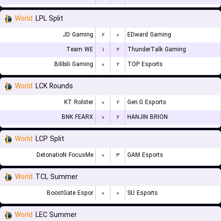
World
LPL Split
JD Gaming
۲
۰
EDward Gaming
Team WE
۱
۲
ThunderTalk Gaming
Bilibili Gaming
۰
۲
TOP Esports
World
LCK Rounds
KT Rolster
۰
۲
Gen.G Esports
BNK FEARX
۰
۲
HANJIN BRION
World
LCP Split
DetonatioN FocusMe
۰
۳
GAM Esports
World
TCL Summer
BoostGate Espor
۰
۰
SU Esports
World
LEC Summer