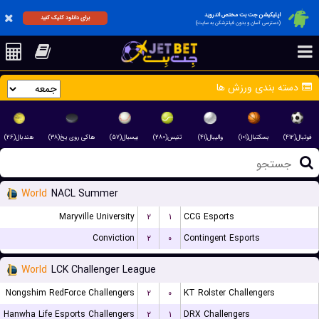
اپلیکیشن جت بت مختص اندروید
برای دانلود کلیک کنید
(دسترسی آسان و بدون فیلترشکن به سایت)
دسته بندی ورزش ها
فوتبال(۴۱۲)
بسکتبال(۱۰۱)
والیبال(۴۱)
تنیس(۲۸۰)
بیسبال(۵۷)
هاکی روی یخ(۳۸)
هندبال(۲۶)
World
NACL Summer
Maryville University
۲
۱
CCG Esports
Conviction
۲
۰
Contingent Esports
World
LCK Challenger League
Nongshim RedForce Challengers
۲
۰
KT Rolster Challengers
Hanwha Life Esports Challengers
۲
۱
DRX Challengers