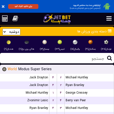
اپلیکیشن جت بت مختص اندروید
برای دانلود کلیک کنید
(دسترسی آسان و بدون فیلترشکن به سایت)
دسته بندی ورزش ها
فوتبال(۱۶۵)
بسکتبال(۴۱)
والیبال(۱۵)
تنیس(۱۲۳)
بیسبال(۱۳)
هاکی روی یخ(۷)
هندبال(۶)
World
Modus Super Series
Jack Drayton
۴
۲
Michael Huntley
Jack Drayton
۴
۲
Ryan Branley
Michael Huntley
۱
۴
George Cressey
Zvonimir Lesic
۲
۴
Berry van Peer
Ryan Branley
۴
۳
Michael Huntley