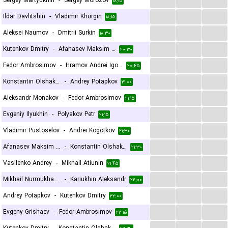
Sergey Martyukhin
-
Sergey Morozov
۱۸:۱۵
...
...
...
Ildar Davlitshin
-
Vladimir Khurgin
۱۸:۱۵
...
...
...
Aleksei Naumov
-
Dmitrii Surkin
۱۸:۳۰
...
...
...
Kutenkov Dmitry
-
Afanasev Maksim Andreevich
۲۰:۳۰
...
...
...
Fedor Ambrosimov
-
Hramov Andrei Igorevich
۲۰:۴۵
...
...
...
Konstantin Olshakov
-
Andrey Potapkov
۲۱:۰۰
...
...
...
Aleksandr Monakov
-
Fedor Ambrosimov
۲۱:۱۵
...
...
...
Evgeniy Ilyukhin
-
Polyakov Petr
۲۱:۱۵
...
...
...
Vladimir Pustoselov
-
Andrei Kogotkov
۲۱:۳۰
...
...
...
Afanasev Maksim Andreevich
-
Konstantin Olshakov
۲۱:۳۰
...
...
...
Vasilenko Andrey
-
Mikhail Atiunin
۲۱:۴۵
...
...
...
Mikhail Nurmukhamedov
-
Kariukhin Aleksandr
۲۲:۰۰
...
...
...
Andrey Potapkov
-
Kutenkov Dmitry
۲۲:۰۰
...
...
...
Evgeny Grishaev
-
Fedor Ambrosimov
۲۲:۱۵
...
...
...