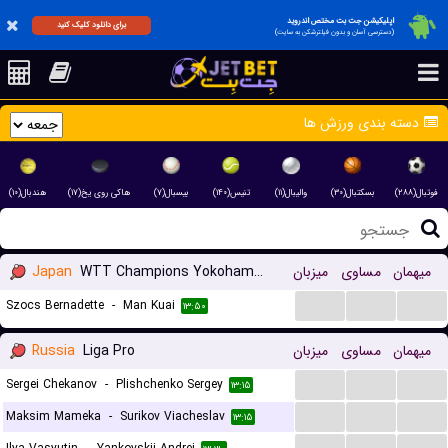
اپلیکیشن جت بت مختص اندروید
برای دانلود کلیک کنید
(دسترسی آسان و بدون فیلترشکن به سایت)
دسته بندی ورزش ها
فوتبال(۲۸۸)
بسکتبال(۳۰)
والیبال(۱۱)
تنیس(۱۴۰)
بیسبال(۷)
هاکی روی یخ(۱۷)
هندبال(۱۰)
Japan
WTT Champions Yokohama Women
میزبان
مساوی
میهمان
...
...
...
Szocs Bernadette
-
Man Kuai
۱۳:۵۰
Russia
Liga Pro
میزبان
مساوی
میهمان
...
...
...
Sergei Chekanov
-
Plishchenko Sergey
۱۳:۱۵
...
...
...
Maksim Mameka
-
Surikov Viacheslav
۱۳:۱۵
...
...
...