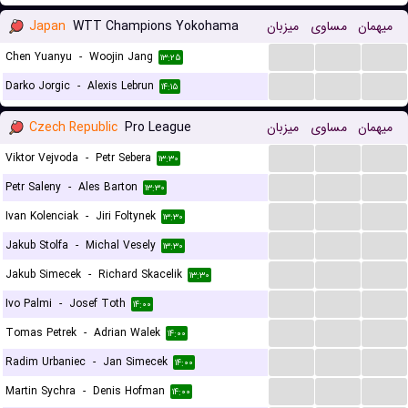
Japan
WTT Champions Yokohama
میزبان
مساوی
میهمان
...
...
...
Chen Yuanyu
-
Woojin Jang
۱۳:۲۵
...
...
...
Darko Jorgic
-
Alexis Lebrun
۱۴:۱۵
Czech Republic
Pro League
میزبان
مساوی
میهمان
...
...
...
Viktor Vejvoda
-
Petr Sebera
۱۳:۳۰
...
...
...
Petr Saleny
-
Ales Barton
۱۳:۳۰
...
...
...
Ivan Kolenciak
-
Jiri Foltynek
۱۳:۳۰
...
...
...
Jakub Stolfa
-
Michal Vesely
۱۳:۳۰
...
...
...
Jakub Simecek
-
Richard Skacelik
۱۳:۳۰
...
...
...
Ivo Palmi
-
Josef Toth
۱۴:۰۰
...
...
...
Tomas Petrek
-
Adrian Walek
۱۴:۰۰
...
...
...
Radim Urbaniec
-
Jan Simecek
۱۴:۰۰
...
...
...
Martin Sychra
-
Denis Hofman
۱۴:۰۰