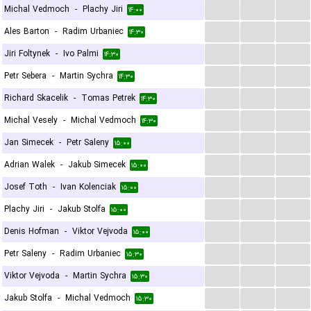
...
...
...
Michal Vedmoch
-
Plachy Jiri
۱۴:۰۰
...
...
...
Ales Barton
-
Radim Urbaniec
۱۴:۳۰
...
...
...
Jiri Foltynek
-
Ivo Palmi
۱۴:۳۰
...
...
...
Petr Sebera
-
Martin Sychra
۱۴:۳۰
...
...
...
Richard Skacelik
-
Tomas Petrek
۱۴:۳۰
...
...
...
Michal Vesely
-
Michal Vedmoch
۱۴:۳۰
...
...
...
Jan Simecek
-
Petr Saleny
۱۵:۰۰
...
...
...
Adrian Walek
-
Jakub Simecek
۱۵:۰۰
...
...
...
Josef Toth
-
Ivan Kolenciak
۱۵:۰۰
...
...
...
Plachy Jiri
-
Jakub Stolfa
۱۵:۰۰
...
...
...
Denis Hofman
-
Viktor Vejvoda
۱۵:۰۰
...
...
...
Petr Saleny
-
Radim Urbaniec
۱۵:۳۰
...
...
...
Viktor Vejvoda
-
Martin Sychra
۱۵:۳۰
...
...
...
Jakub Stolfa
-
Michal Vedmoch
۱۵:۳۰