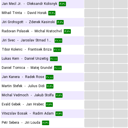
...
...
...
Jan Mecl Jr.
-
Oleksandr Kolisnyk
۱۹:۳۰
...
...
...
Mihail Trinta
-
David Horak
۱۹:۳۰
...
...
...
Jiri Grohsgott
-
Zdenek Kasinski
۱۹:۳۰
...
...
...
Radovan Polasek
-
Michal Kratochvil
۱۹:۳۰
...
...
...
Jiri Svec
-
Jaroslav Strnad 1964
۲۰:۰۰
...
...
...
Tibor Kolenic
-
Frantisek Briza
۲۰:۰۰
...
...
...
Lukas Kern
-
Daniel Unzeitig
۲۰:۰۰
...
...
...
Daniel Tomica
-
Matej Grundel
۲۰:۰۰
...
...
...
Jan Kanera
-
Radek Rose
۲۰:۰۰
...
...
...
Martin Stefek
-
Julius Didi
۲۱:۳۰
...
...
...
Michal Vedmoch
-
Jakub Stolfa
۲۱:۳۰
...
...
...
Evald Gebek
-
Jan Hrabec
۲۱:۳۰
...
...
...
Vitezslav Bosak
-
Radim Adam
۲۱:۳۰
...
...
...
Petr Sebera
-
Jiri Louda
۲۱:۳۰