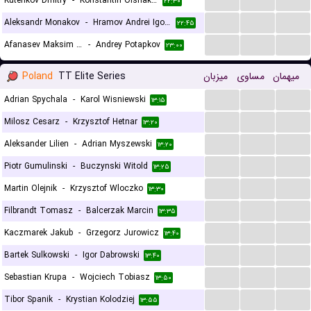
Kutenkov Dmitry
-
Konstantin Olshakov
۲۲:۳۰
...
...
...
Aleksandr Monakov
-
Hramov Andrei Igorevich
۲۲:۴۵
...
...
...
Afanasev Maksim Andreevich
-
Andrey Potapkov
۲۳:۰۰
Poland
TT Elite Series
میزبان
مساوی
میهمان
...
...
...
Adrian Spychala
-
Karol Wisniewski
۱۳:۱۵
...
...
...
Milosz Cesarz
-
Krzysztof Hetnar
۱۳:۲۰
...
...
...
Aleksander Lilien
-
Adrian Myszewski
۱۳:۲۰
...
...
...
Piotr Gumulinski
-
Buczynski Witold
۱۳:۲۵
...
...
...
Martin Olejnik
-
Krzysztof Wloczko
۱۳:۳۰
...
...
...
Filbrandt Tomasz
-
Balcerzak Marcin
۱۳:۳۵
...
...
...
Kaczmarek Jakub
-
Grzegorz Jurowicz
۱۳:۴۰
...
...
...
Bartek Sulkowski
-
Igor Dabrowski
۱۳:۴۰
...
...
...
Sebastian Krupa
-
Wojciech Tobiasz
۱۳:۵۰
...
...
...
Tibor Spanik
-
Krystian Kolodziej
۱۳:۵۵