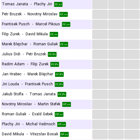
...
...
...
Tomas Janata
-
Plachy Jiri
۲۲:۰۰
...
...
...
Petr Bruzek
-
Novotny Miroslav
۲۲:۰۰
...
...
...
Frantisek Pusch
-
Marcel Pikous
۲۲:۰۰
...
...
...
Filip Zurek
-
David Mikula
۲۲:۰۰
...
...
...
Marek Blejchar
-
Roman Guliak
۲۲:۰۰
...
...
...
Julius Didi
-
Petr Bruzek
۲۲:۳۰
...
...
...
Radim Adam
-
Filip Zurek
۲۲:۳۰
...
...
...
Jan Hrabec
-
Marek Blejchar
۲۲:۳۰
...
...
...
Jiri Louda
-
Frantisek Pusch
۲۲:۳۰
...
...
...
Jakub Stolfa
-
Tomas Janata
۲۲:۳۰
...
...
...
Novotny Miroslav
-
Martin Stefek
۲۳:۰۰
...
...
...
Roman Guliak
-
Evald Gebek
۲۳:۰۰
...
...
...
Plachy Jiri
-
Michal Vedmoch
۲۳:۰۰
...
...
...
David Mikula
-
Vitezslav Bosak
۲۳:۰۰