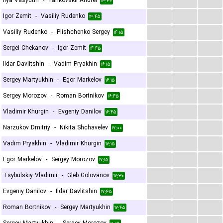
Ilya Vasyutin
-
Yankovskii Andrei
۱۳:۳۰
...
...
...
Igor Zemit
-
Vasiliy Rudenko
۱۳:۴۵
...
...
...
Vasiliy Rudenko
-
Plishchenko Sergey
۱۴:۱۵
...
...
...
Sergei Chekanov
-
Igor Zemit
۱۴:۴۵
...
...
...
Ildar Davlitshin
-
Vadim Pryakhin
۱۶:۱۵
...
...
...
Sergey Martyukhin
-
Egor Markelov
۱۶:۱۵
...
...
...
Sergey Morozov
-
Roman Bortnikov
۱۶:۴۵
...
...
...
Vladimir Khurgin
-
Evgeniy Danilov
۱۶:۴۵
...
...
...
Narzukov Dmitriy
-
Nikita Shchavelev
۱۷:۰۰
...
...
...
Vadim Pryakhin
-
Vladimir Khurgin
۱۷:۱۵
...
...
...
Egor Markelov
-
Sergey Morozov
۱۷:۱۵
...
...
...
Tsybulskiy Vladimir
-
Gleb Golovanov
۱۷:۳۰
...
...
...
Evgeniy Danilov
-
Ildar Davlitshin
۱۷:۴۵
...
...
...
Roman Bortnikov
-
Sergey Martyukhin
۱۷:۴۵
...
...
...