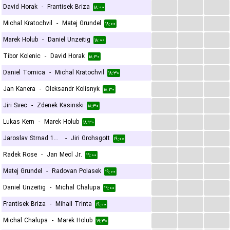
...
...
...
David Horak
-
Frantisek Briza
۱۸:۰۰
...
...
...
Michal Kratochvil
-
Matej Grundel
۱۸:۰۰
...
...
...
Marek Holub
-
Daniel Unzeitig
۱۸:۰۰
...
...
...
Tibor Kolenic
-
David Horak
۱۸:۳۰
...
...
...
Daniel Tomica
-
Michal Kratochvil
۱۸:۳۰
...
...
...
Jan Kanera
-
Oleksandr Kolisnyk
۱۸:۳۰
...
...
...
Jiri Svec
-
Zdenek Kasinski
۱۸:۳۰
...
...
...
Lukas Kern
-
Marek Holub
۱۸:۳۰
...
...
...
Jaroslav Strnad 1964
-
Jiri Grohsgott
۱۹:۰۰
...
...
...
Radek Rose
-
Jan Mecl Jr.
۱۹:۰۰
...
...
...
Matej Grundel
-
Radovan Polasek
۱۹:۰۰
...
...
...
Daniel Unzeitig
-
Michal Chalupa
۱۹:۰۰
...
...
...
Frantisek Briza
-
Mihail Trinta
۱۹:۰۰
...
...
...
Michal Chalupa
-
Marek Holub
۱۹:۳۰