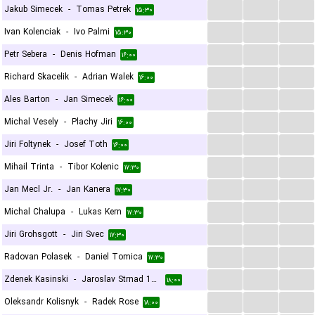
...
...
...
Jakub Simecek
-
Tomas Petrek
۱۵:۳۰
...
...
...
Ivan Kolenciak
-
Ivo Palmi
۱۵:۳۰
...
...
...
Petr Sebera
-
Denis Hofman
۱۶:۰۰
...
...
...
Richard Skacelik
-
Adrian Walek
۱۶:۰۰
...
...
...
Ales Barton
-
Jan Simecek
۱۶:۰۰
...
...
...
Michal Vesely
-
Plachy Jiri
۱۶:۰۰
...
...
...
Jiri Foltynek
-
Josef Toth
۱۶:۰۰
...
...
...
Mihail Trinta
-
Tibor Kolenic
۱۷:۳۰
...
...
...
Jan Mecl Jr.
-
Jan Kanera
۱۷:۳۰
...
...
...
Michal Chalupa
-
Lukas Kern
۱۷:۳۰
...
...
...
Jiri Grohsgott
-
Jiri Svec
۱۷:۳۰
...
...
...
Radovan Polasek
-
Daniel Tomica
۱۷:۳۰
...
...
...
Zdenek Kasinski
-
Jaroslav Strnad 1964
۱۸:۰۰
...
...
...
Oleksandr Kolisnyk
-
Radek Rose
۱۸:۰۰