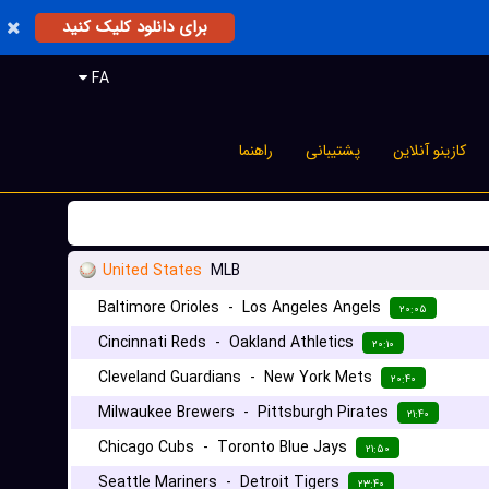
برای دانلود کلیک کنید
FA
کازینو آنلاین
پشتیبانی
راهنما
United States
MLB
Baltimore Orioles
-
Los Angeles Angels
۲۰:۰۵
Cincinnati Reds
-
Oakland Athletics
۲۰:۱۰
Cleveland Guardians
-
New York Mets
۲۰:۴۰
Milwaukee Brewers
-
Pittsburgh Pirates
۲۱:۴۰
Chicago Cubs
-
Toronto Blue Jays
۲۱:۵۰
Seattle Mariners
-
Detroit Tigers
۲۳:۴۰