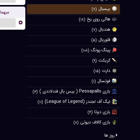
بیسبال
(۷)
میهما
هاکی روی یخ
(۱۸)
...
هندبال
(۷)
فلوربال
(۵)
پینگ پونگ
(۱۰۸)
کریکت
(۹)
دارت
(۱۵)
فوتسال
(۱)
بازی Pessapallo ( بیس بال فندلاندی )
(۳)
لیگ آف لجندز (League of Legend)
(۱۱)
بازی دوتا
(۴)
بازی کالاف دیوتی
(۸)
روز ها