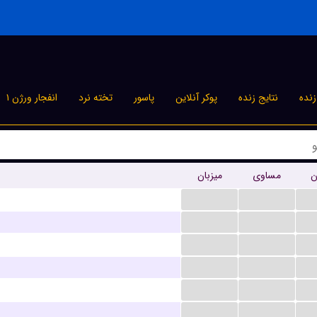
نده
نتایج زنده
پوکر آنلاین
پاسور
تخته نرد
انفجار ورژن ۱
ن
مساوی
میزبان
...
...
...
...
...
...
...
...
...
...
...
...