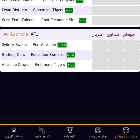
South Fremantle Bulldogs
-
East Perth Royals
۱۰:۰۰
...
...
...
Swan Districts
-
Claremont Tigers
۱۰:۰۰
...
...
...
West Perth Falcons
-
East Fremantle Sharks
۱۰:۴۰
میهمان
مساوی
میزبان
AFL
Australia
...
...
...
Sydney Swans
-
Port Adelaide
۰۹:۴۵
...
...
...
Geelong Cats
-
Essendon Bombers
۱۰:۰۵
...
...
...
Adelaide Crows
-
Richmond Tigers
۱۳:۰۵
پیش بینی ورزشی
پیش بینی زنده
نتایج زنده
کازینو آنلاین
حساب کاربری