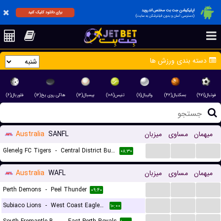
اپلیکیشن جت بت مختص اندروید
برای دانلود کلیک کنید
(دسترسی آسان و بدون فیلترشکن به سایت)
دسته بندی ورزش ها
فوتبال(۹۷۱)
بسکتبال(۴۲)
والیبال(۱۱)
تنیس(۱۰۸)
بیسبال(۱۲)
هاکی روی یخ(۱۲)
فلوربال(۶)
میهمان
مساوی
میزبان
SANFL
Australia
...
...
...
Glenelg FC Tigers
-
Central District Bulldogs
۰۸:۳۰
میهمان
مساوی
میزبان
WAFL
Australia
...
...
...
Perth Demons
-
Peel Thunder
۰۹:۴۰
...
...
...
Subiaco Lions
-
West Coast Eagles Reserves
۱۰:۰۰
...
...
...