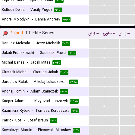
Popov Dmitry
-
Igor Petrushin
۲۲:۴۵
...
...
...
Koltsov Denis
-
Vasily Yugov
۲۳:۰۰
...
...
...
Andrei Molodykh
-
Danila Andreev
۲۳:۰۰
Poland
TT Elite Series
میزبان
مساوی
میهمان
...
...
...
Dariusz Molenda
-
Jerzy Michalik
۲۲:۴۰
...
...
...
Jakub Pruszkowski
-
Gasiorski Pawel
۲۲:۴۰
...
...
...
Michal Benes
-
Jacek Mitas
۲۲:۴۵
...
...
...
Gluszek Michal
-
Skorupa Jakub
۲۲:۵۰
...
...
...
Jaroslaw Rolak
-
Mikolaj Lukaszewski
۲۲:۵۰
...
...
...
Andriej Fomin
-
Adam Staniczek
۲۳:۰۰
...
...
...
Kacper Adamus
-
Krzysztof Juszczyk
۲۳:۰۵
...
...
...
Kazimierz Rybak
-
Tomasz Kordaszewski
۲۳:۱۰
...
...
...
Patrick Klos
-
Josef Braun
۲۳:۱۰
...
...
...
Kowalczyk Marcin
-
Piecowski Miroslaw
۲۳:۱۰