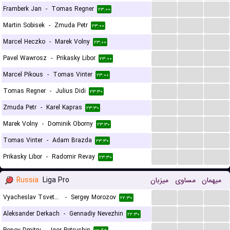
...
...
...
Framberk Jan
-
Tomas Regner
۲۳:۰۰
...
...
...
Martin Sobisek
-
Zmuda Petr
۲۳:۰۰
...
...
...
Marcel Heczko
-
Marek Volny
۲۳:۰۰
...
...
...
Pavel Wawrosz
-
Prikasky Libor
۲۳:۰۰
...
...
...
Marcel Pikous
-
Tomas Vinter
۲۳:۰۰
...
...
...
Tomas Regner
-
Julius Didi
۲۳:۳۰
...
...
...
Zmuda Petr
-
Karel Kapras
۲۳:۳۰
...
...
...
Marek Volny
-
Dominik Oborny
۲۳:۳۰
...
...
...
Tomas Vinter
-
Adam Brazda
۲۳:۳۰
...
...
...
Prikasky Libor
-
Radomir Revay
۲۳:۳۰
Russia
Liga Pro
میزبان
مساوی
میهمان
...
...
...
Vyacheslav Tsvetkov
-
Sergey Morozov
۲۲:۳۰
...
...
...
Aleksander Derkach
-
Gennadiy Nevezhin
۲۲:۳۰
...
...
...