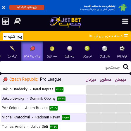
اپلیکیشن جت بت مختص اندروید
برای دانلود کلیک کنید
(دسترسی آسان و بدون فیلترشکن به سایت)
دسته بندی ورزش ها
فوتبال(۱۹)
والیبال(۴)
تنیس(۷)
بیسبال(۱)
هندبال(۱)
پینگ پونگ(۳۰)
کریکت(۱)
۲)
Czech Republic
Pro League
میزبان
مساوی
میهمان
...
...
...
Jakub Hradecky
-
Karel Kapras
۲۲:۳۰
...
...
...
Jakub Levicky
-
Dominik Oborny
۲۲:۳۰
...
...
...
Petr Sebera
-
Adam Brazda
۲۲:۳۰
...
...
...
Michal Kratochvil
-
Radomir Revay
۲۲:۳۰
...
...
...
Tomas Andrle
-
Julius Didi
۲۲:۳۰