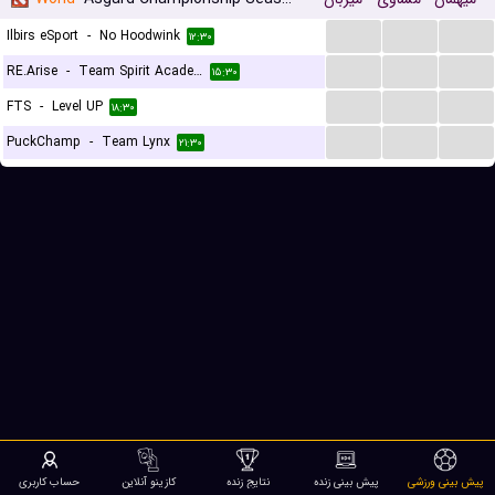
...
...
...
Ilbirs eSport
-
No Hoodwink
۱۲:۳۰
...
...
...
RE.Arise
-
Team Spirit Academy
۱۵:۳۰
...
...
...
FTS
-
Level UP
۱۸:۳۰
...
...
...
PuckChamp
-
Team Lynx
۲۱:۳۰
پیش بینی ورزشی
پیش بینی زنده
نتایج زنده
کازینو آنلاین
حساب کاربری