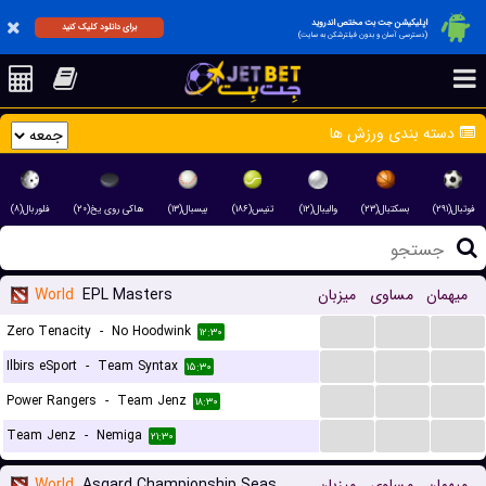
اپلیکیشن جت بت مختص اندروید
برای دانلود کلیک کنید
(دسترسی آسان و بدون فیلترشکن به سایت)
دسته بندی ورزش ها
فوتبال(۲۹۱)
بسکتبال(۲۳)
والیبال(۱۲)
تنیس(۱۸۶)
بیسبال(۱۳)
هاکی روی یخ(۲۰)
فلوربال(۸)
میهمان
مساوی
میزبان
EPL Masters
World
...
...
...
Zero Tenacity
-
No Hoodwink
۱۲:۳۰
...
...
...
Ilbirs eSport
-
Team Syntax
۱۵:۳۰
...
...
...
Power Rangers
-
Team Jenz
۱۸:۳۰
...
...
...
Team Jenz
-
Nemiga
۲۱:۳۰
میهمان
مساوی
میزبان
Asgard Championship Season
World