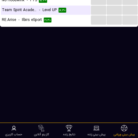
No Hoodwink
-
FTS
۱۵:۳۰
...
...
...
Team Spirit Academy
-
Level UP
۱۸:۳۰
...
...
...
RE.Arise
-
Ilbirs eSport
۲۱:۳۰
پیش بینی ورزشی
پیش بینی زنده
نتایج زنده
کازینو آنلاین
حساب کاربری