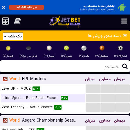
اپلیکیشن جت بت مختص اندروید
برای دانلود کلیک کنید
(دسترسی آسان و بدون فیلترشکن به سایت)
دسته بندی ورزش ها
فوتبال(۴۵۷)
بسکتبال(۳۷)
والیبال(۷)
تنیس(۱۰۷)
بیسبال(۱۷)
هاکی روی یخ(۶)
هندبال(۷)
میهمان
مساوی
میزبان
EPL Masters
World
...
...
...
Level UP
-
MOUZ
۱۵:۳۰
...
...
...
Ilbirs eSport
-
Rune Eaters Esports
۱۸:۳۰
...
...
...
Zero Tenacity
-
Natus Vincere
۲۱:۳۰
میهمان
مساوی
میزبان
Asgard Championship Season
World
...
...
...