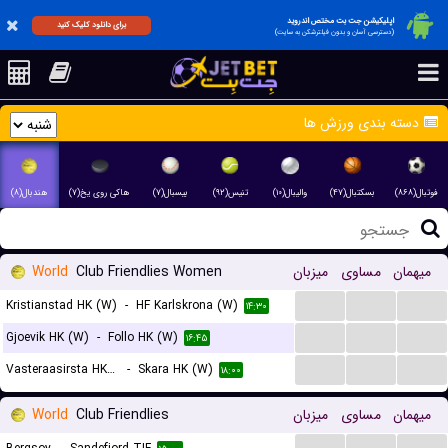
اپلیکیشن جت بت مختص اندروید
برای دانلود کلیک کنید
(دسترسی آسان و بدون فیلترشکن به سایت)
دسته بندی ورزش ها
فوتبال(۸۶۸)
بسکتبال(۴۷)
والیبال(۱۰)
تنیس(۹۲)
بیسبال(۷)
هاکی روی یخ(۷)
هندبال(۸)
میهمان
مساوی
میزبان
Club Friendlies Women
World
...
...
...
Kristianstad HK (W)
-
HF Karlskrona (W)
۱۴:۳۰
...
...
...
Gjoevik HK (W)
-
Follo HK (W)
۱۶:۴۵
...
...
...
Vasteraasirsta HK (W)
-
Skara HK (W)
۱۸:۰۰
میهمان
مساوی
میزبان
Club Friendlies
World
...
...
...