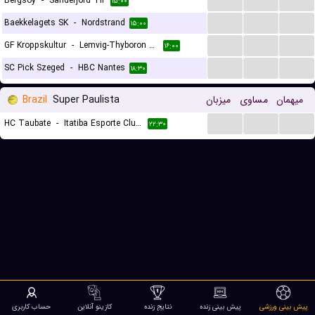
Bergsoy
-
Sandefjord TIF
۱۵:۰۰
...
...
...
Baekkelagets SK
-
Nordstrand
۱۵:۰۰
...
...
...
GF Kroppskultur
-
Lemvig-Thyboron Handball
۱۶:۰۰
...
...
...
SC Pick Szeged
-
HBC Nantes
۱۸:۳۰
میهمان
مساوی
میزبان
Super Paulista
Brazil
...
...
...
HC Taubate
-
Itatiba Esporte Clube
۲۲:۳۰
پیش بینی ورزشی
پیش بینی زنده
نتایج زنده
کازینو آنلاین
حساب کاربری