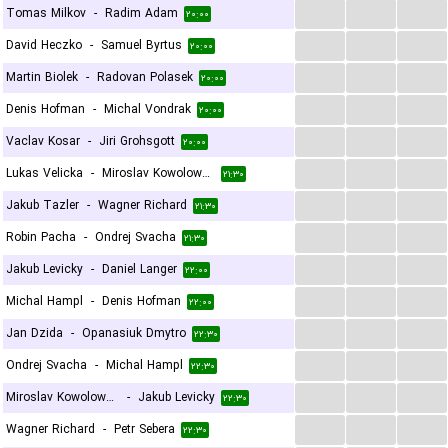
...
...
...
Tomas Milkov
-
Radim Adam
۲۰:۰۰
...
...
...
David Heczko
-
Samuel Byrtus
۲۰:۰۰
...
...
...
Martin Biolek
-
Radovan Polasek
۲۰:۰۰
...
...
...
Denis Hofman
-
Michal Vondrak
۲۰:۰۰
...
...
...
Vaclav Kosar
-
Jiri Grohsgott
۲۰:۰۰
...
...
...
Lukas Velicka
-
Miroslav Kowolowski
۲۱:۳۰
...
...
...
Jakub Tazler
-
Wagner Richard
۲۱:۳۰
...
...
...
Robin Pacha
-
Ondrej Svacha
۲۱:۳۰
...
...
...
Jakub Levicky
-
Daniel Langer
۲۲:۰۰
...
...
...
Michal Hampl
-
Denis Hofman
۲۲:۰۰
...
...
...
Jan Dzida
-
Opanasiuk Dmytro
۲۲:۳۰
...
...
...
Ondrej Svacha
-
Michal Hampl
۲۲:۳۰
...
...
...
Miroslav Kowolowski
-
Jakub Levicky
۲۲:۳۰
...
...
...
Wagner Richard
-
Petr Sebera
۲۲:۳۰