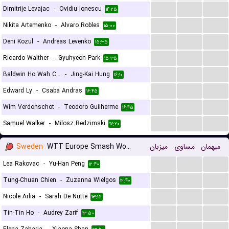
...
...
...
Dimitrije Levajac
-
Ovidiu Ionescu
۱۴:۲۵
...
...
...
Nikita Artemenko
-
Alvaro Robles
۱۵:۰۰
...
...
...
Deni Kozul
-
Andreas Levenko
۱۵:۳۵
...
...
...
Ricardo Walther
-
Gyuhyeon Park
۱۵:۳۵
...
...
...
Baldwin Ho Wah Chan
-
Jing-Kai Hung
۱۶:۱۰
...
...
...
Edward Ly
-
Csaba Andras
۱۶:۴۵
...
...
...
Wim Verdonschot
-
Teodoro Guilherme
۱۶:۴۵
...
...
...
Samuel Walker
-
Milosz Redzimski
۱۷:۲۰
Sweden
WTT Europe Smash Women
میزبان
مساوی
میهمان
...
...
...
Lea Rakovac
-
Yu-Han Peng
۱۲:۴۰
...
...
...
Tung-Chuan Chien
-
Zuzanna Wielgos
۱۲:۴۰
...
...
...
Nicole Arlia
-
Sarah De Nutte
۱۳:۱۵
...
...
...
Tin-Tin Ho
-
Audrey Zarif
۱۳:۵۰
...
...
...