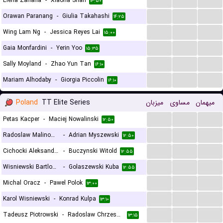
Elena Zaharia
-
Xiaona Shan
۱۳:۵۰
...
...
...
Orawan Paranang
-
Giulia Takahashi
۱۴:۲۵
...
...
...
Wing Lam Ng
-
Jessica Reyes Lai
۱۵:۰۰
...
...
...
Gaia Monfardini
-
Yerin Yoo
۱۵:۳۵
...
...
...
Sally Moyland
-
Zhao Yun Tan
۱۶:۱۰
...
...
...
Mariam Alhodaby
-
Giorgia Piccolin
۱۶:۱۰
Poland
TT Elite Series
میزبان
مساوی
میهمان
...
...
...
Petas Kacper
-
Maciej Nowalinski
۱۲:۵۰
...
...
...
Radoslaw Malinowski
-
Adrian Myszewski
۱۲:۵۰
...
...
...
Cichocki Aleksander
-
Buczynski Witold
۱۲:۵۵
...
...
...
Wisniewski Bartlomiej
-
Golaszewski Kuba
۱۲:۵۵
...
...
...
Michal Oracz
-
Pawel Polok
۱۳:۰۰
...
...
...
Karol Wisniewski
-
Konrad Kulpa
۱۳:۱۰
...
...
...
Tadeusz Piotrowski
-
Radoslaw Chrzescian
۱۳:۱۵