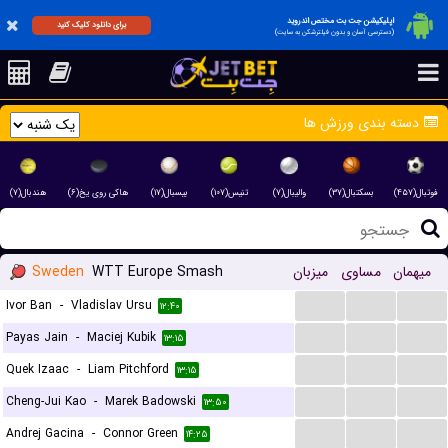
اپلیکیشن جت بت مختص اندروید
برای دانلود کلیک کنید
(دسترسی آسان و بدون فیلترشکن به سایت)
دسته بندی ورزش ها
فوتبال(۴۵۷)
بسکتبال(۳۷)
والیبال(۷)
تنیس(۱۰۷)
بیسبال(۱۷)
هاکی روی یخ(۶)
هندبال(۷)
Sweden
WTT Europe Smash
میزبان
مساوی
میهمان
...
...
...
Ivor Ban
-
Vladislav Ursu
۱۲:۴۰
...
...
...
Payas Jain
-
Maciej Kubik
۱۳:۱۵
...
...
...
Quek Izaac
-
Liam Pitchford
۱۳:۱۵
...
...
...
Cheng-Jui Kao
-
Marek Badowski
۱۳:۵۰
...
...
...
Andrej Gacina
-
Connor Green
۱۴:۲۵