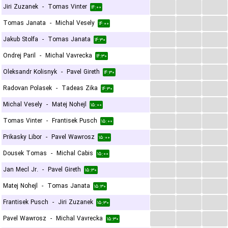
...
...
...
Jiri Zuzanek
-
Tomas Vinter
۱۴:۰۰
...
...
...
Tomas Janata
-
Michal Vesely
۱۴:۰۰
...
...
...
Jakub Stolfa
-
Tomas Janata
۱۴:۳۰
...
...
...
Ondrej Paril
-
Michal Vavrecka
۱۴:۳۰
...
...
...
Oleksandr Kolisnyk
-
Pavel Gireth
۱۴:۳۰
...
...
...
Radovan Polasek
-
Tadeas Zika
۱۴:۳۰
...
...
...
Michal Vesely
-
Matej Nohejl
۱۵:۰۰
...
...
...
Tomas Vinter
-
Frantisek Pusch
۱۵:۰۰
...
...
...
Prikasky Libor
-
Pavel Wawrosz
۱۵:۰۰
...
...
...
Dousek Tomas
-
Michal Cabis
۱۵:۰۰
...
...
...
Jan Mecl Jr.
-
Pavel Gireth
۱۵:۳۰
...
...
...
Matej Nohejl
-
Tomas Janata
۱۵:۳۰
...
...
...
Frantisek Pusch
-
Jiri Zuzanek
۱۵:۳۰
...
...
...
Pavel Wawrosz
-
Michal Vavrecka
۱۵:۳۰