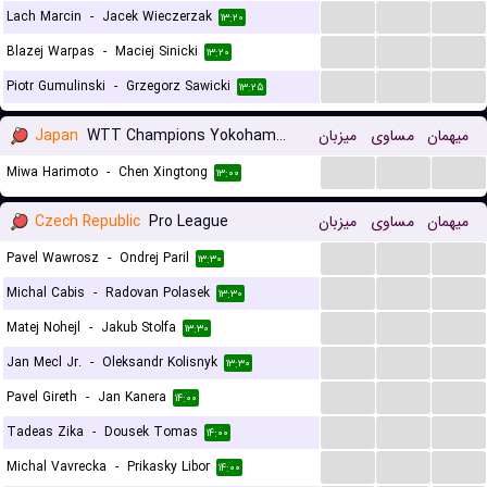
...
...
...
Lach Marcin
-
Jacek Wieczerzak
۱۳:۲۰
...
...
...
Blazej Warpas
-
Maciej Sinicki
۱۳:۲۰
...
...
...
Piotr Gumulinski
-
Grzegorz Sawicki
۱۳:۲۵
Japan
WTT Champions Yokohama Women
میزبان
مساوی
میهمان
...
...
...
Miwa Harimoto
-
Chen Xingtong
۱۳:۰۰
Czech Republic
Pro League
میزبان
مساوی
میهمان
...
...
...
Pavel Wawrosz
-
Ondrej Paril
۱۳:۳۰
...
...
...
Michal Cabis
-
Radovan Polasek
۱۳:۳۰
...
...
...
Matej Nohejl
-
Jakub Stolfa
۱۳:۳۰
...
...
...
Jan Mecl Jr.
-
Oleksandr Kolisnyk
۱۳:۳۰
...
...
...
Pavel Gireth
-
Jan Kanera
۱۴:۰۰
...
...
...
Tadeas Zika
-
Dousek Tomas
۱۴:۰۰
...
...
...
Michal Vavrecka
-
Prikasky Libor
۱۴:۰۰