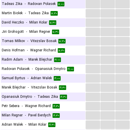
...
...
...
Tadeas Zika
-
Radovan Polasek
۱۸:۰۰
...
...
...
Martin Biolek
-
Tadeas Zika
۱۸:۳۰
...
...
...
David Heczko
-
Milan Kolar
۱۸:۳۰
...
...
...
Jiri Grohsgott
-
Milan Regner
۱۸:۳۰
...
...
...
Tomas Milkov
-
Vitezslav Bosak
۱۸:۳۰
...
...
...
Denis Hofman
-
Wagner Richard
۱۸:۳۰
...
...
...
Radim Adam
-
Marek Blejchar
۱۹:۰۰
...
...
...
Radovan Polasek
-
Opanasiuk Dmytro
۱۹:۰۰
...
...
...
Samuel Byrtus
-
Adrian Walek
۱۹:۰۰
...
...
...
Marek Blejchar
-
Vitezslav Bosak
۱۹:۳۰
...
...
...
Opanasiuk Dmytro
-
Tadeas Zika
۱۹:۳۰
...
...
...
Petr Sebera
-
Wagner Richard
۱۹:۳۰
...
...
...
Milan Regner
-
Pavel Berdych
۱۹:۳۰
...
...
...
Adrian Walek
-
Milan Kolar
۱۹:۳۰