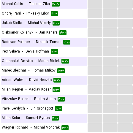
...
...
...
Michal Cabis
-
Tadeas Zika
۱۵:۳۰
...
...
...
Ondrej Paril
-
Prikasky Libor
۱۶:۰۰
...
...
...
Jakub Stolfa
-
Michal Vesely
۱۶:۰۰
...
...
...
Oleksandr Kolisnyk
-
Jan Kanera
۱۶:۰۰
...
...
...
Radovan Polasek
-
Dousek Tomas
۱۶:۰۰
...
...
...
Petr Sebera
-
Denis Hofman
۱۷:۳۰
...
...
...
Opanasiuk Dmytro
-
Martin Biolek
۱۷:۳۰
...
...
...
Marek Blejchar
-
Tomas Milkov
۱۷:۳۰
...
...
...
Adrian Walek
-
David Heczko
۱۷:۳۰
...
...
...
Milan Regner
-
Vaclav Kosar
۱۷:۳۰
...
...
...
Vitezslav Bosak
-
Radim Adam
۱۸:۰۰
...
...
...
Pavel Berdych
-
Jiri Grohsgott
۱۸:۰۰
...
...
...
Milan Kolar
-
Samuel Byrtus
۱۸:۰۰
...
...
...
Wagner Richard
-
Michal Vondrak
۱۸:۰۰