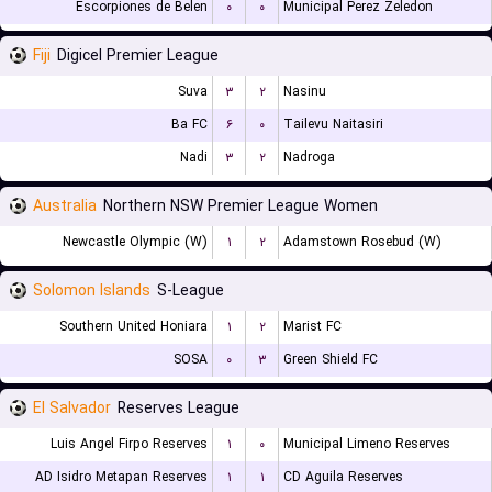
Escorpiones de Belen
۰
۰
Municipal Perez Zeledon
Fiji
Digicel Premier League
Suva
۳
۲
Nasinu
Ba FC
۶
۰
Tailevu Naitasiri
Nadi
۳
۲
Nadroga
Australia
Northern NSW Premier League Women
Newcastle Olympic (W)
۱
۲
Adamstown Rosebud (W)
Solomon Islands
S-League
Southern United Honiara
۱
۲
Marist FC
SOSA
۰
۳
Green Shield FC
El Salvador
Reserves League
Luis Angel Firpo Reserves
۱
۰
Municipal Limeno Reserves
AD Isidro Metapan Reserves
۱
۱
CD Aguila Reserves