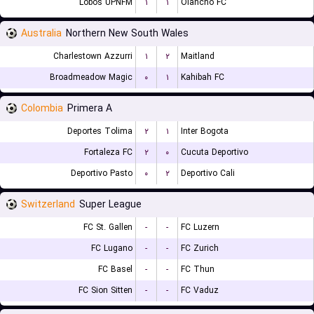
Lobos UPNFM
۱
۱
Olancho FC
Australia
Northern New South Wales
Charlestown Azzurri
۱
۲
Maitland
Broadmeadow Magic
۰
۱
Kahibah FC
Colombia
Primera A
Deportes Tolima
۲
۱
Inter Bogota
Fortaleza FC
۲
۰
Cucuta Deportivo
Deportivo Pasto
۰
۲
Deportivo Cali
Switzerland
Super League
FC St. Gallen
-
-
FC Luzern
FC Lugano
-
-
FC Zurich
FC Basel
-
-
FC Thun
FC Sion Sitten
-
-
FC Vaduz