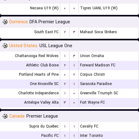
Necaxa U19 (W)
۰
۰
Tigres UANL U19 (W)
Dominica
DFA Premier League
South East FC
۲
۳
Mahaut Soca Strikers
United States
USL League One
Chattanooga Red Wolves
۱
۳
Union Omaha
Athletic Club Boise
۲
۱
Forward Madison FC
Portland Hearts of Pine
۰
۲
Corpus Christi
One Knoxville SC
۲
۱
Sarasota Paradise
Charlotte Independence
۱
۰
Greenville Triumph SC
Antelope Valley Alta
۳
۰
Fort Wayne FC
Canada
Premier League
Supra du Quebec
۱
۱
Cavalry FC
Pacific FC
۱
۱
Inter Toronto