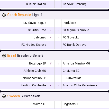
FK Rubin Kazan
-
-
Gazovik Orenburg
Czech Republic
1. Liga
SK Slavia Prague
-
-
Pardubice
SK Artis Brno
-
-
SK Sigma Olomouc
Jablonec
-
-
FC Slovacko
FC Hradec Kralove
-
-
FC Banik Ostrava
Brazil
Brasileiro Serie B
Botafogo SP
۲
۱
America Mineiro MG
Athletic Club MG
-
-
Criciuma EC
Novorizontino SP
-
-
EC Juventude
Nautico Capibaribe
-
-
Atletico Clube Goianiense
Sweden
Allsvenskan
Malmo FF
-
-
Degerfors IF