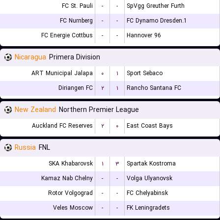
FC St. Pauli
-
-
SpVgg Greuther Furth
FC Nurnberg
-
-
1.FC Dynamo Dresden
FC Energie Cottbus
-
-
Hannover 96
Nicaragua
Primera Division
ART Municipal Jalapa
۰
۱
Sport Sebaco
Diriangen FC
۲
۱
Rancho Santana FC
New Zealand
Northern Premier League
Auckland FC Reserves
۲
۰
East Coast Bays
Russia
FNL
SKA Khabarovsk
۱
۳
Spartak Kostroma
Kamaz Nab Chelny
-
-
Volga Ulyanovsk
Rotor Volgograd
-
-
FC Chelyabinsk
Veles Moscow
-
-
FK Leningradets