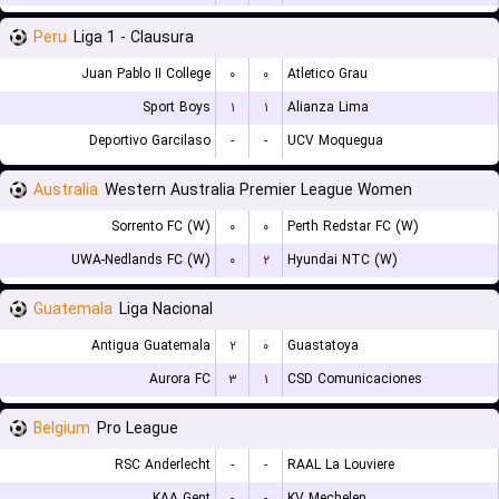
Peru
Liga 1 - Clausura
Juan Pablo II College
۰
۰
Atletico Grau
Sport Boys
۱
۱
Alianza Lima
Deportivo Garcilaso
-
-
UCV Moquegua
Australia
Western Australia Premier League Women
Sorrento FC (W)
۰
۰
Perth Redstar FC (W)
UWA-Nedlands FC (W)
۰
۲
Hyundai NTC (W)
Guatemala
Liga Nacional
Antigua Guatemala
۲
۰
Guastatoya
Aurora FC
۳
۱
CSD Comunicaciones
Belgium
Pro League
RSC Anderlecht
-
-
RAAL La Louviere
KAA Gent
-
-
KV Mechelen