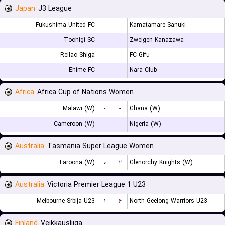
Japan
J3 League
Fukushima United FC
-
-
Kamatamare Sanuki
Tochigi SC
-
-
Zweigen Kanazawa
Reilac Shiga
-
-
FC Gifu
Ehime FC
-
-
Nara Club
Africa
Africa Cup of Nations Women
Malawi (W)
-
-
Ghana (W)
Cameroon (W)
-
-
Nigeria (W)
Australia
Tasmania Super League Women
Taroona (W)
۰
۲
Glenorchy Knights (W)
Australia
Victoria Premier League 1 U23
Melbourne Srbija U23
۱
۶
North Geelong Warriors U23
Finland
Veikkausliiga