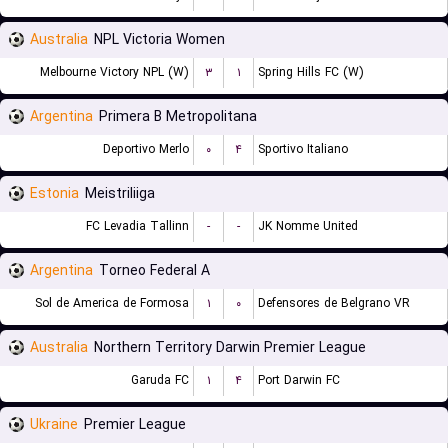
Australia
NPL Victoria Women
Melbourne Victory NPL (W)
۳
۱
Spring Hills FC (W)
Argentina
Primera B Metropolitana
Deportivo Merlo
۰
۴
Sportivo Italiano
Estonia
Meistriliiga
FC Levadia Tallinn
-
-
JK Nomme United
Argentina
Torneo Federal A
Sol de America de Formosa
۱
۰
Defensores de Belgrano VR
Australia
Northern Territory Darwin Premier League
Garuda FC
۱
۴
Port Darwin FC
Ukraine
Premier League