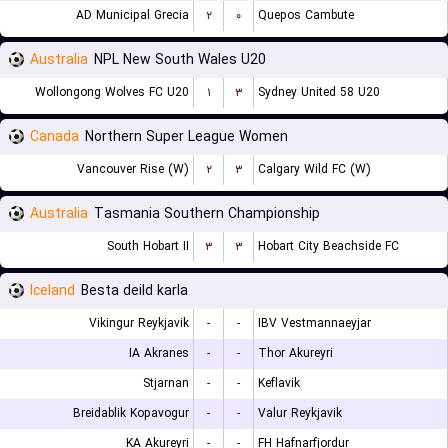
AD Municipal Grecia
۲
۰
Quepos Cambute
Australia
NPL New South Wales U20
Wollongong Wolves FC U20
۱
۳
Sydney United 58 U20
Canada
Northern Super League Women
Vancouver Rise (W)
۲
۳
Calgary Wild FC (W)
Australia
Tasmania Southern Championship
South Hobart II
۳
۳
Hobart City Beachside FC
Iceland
Besta deild karla
Vikingur Reykjavik
-
-
IBV Vestmannaeyjar
IA Akranes
-
-
Thor Akureyri
Stjarnan
-
-
Keflavik
Breidablik Kopavogur
-
-
Valur Reykjavik
KA Akureyri
-
-
FH Hafnarfjordur