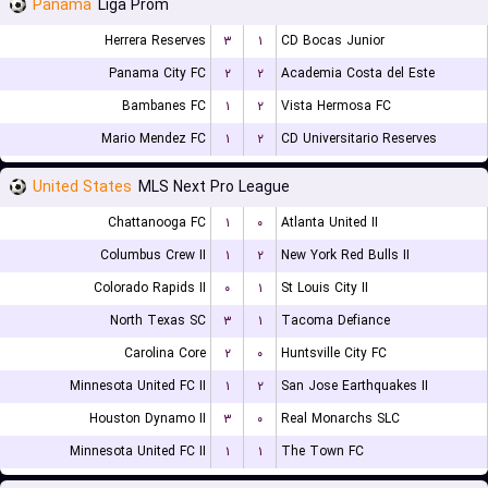
Panama
Liga Prom
Herrera Reserves
۳
۱
CD Bocas Junior
Panama City FC
۲
۲
Academia Costa del Este
Bambanes FC
۱
۲
Vista Hermosa FC
Mario Mendez FC
۱
۲
CD Universitario Reserves
United States
MLS Next Pro League
Chattanooga FC
۱
۰
Atlanta United II
Columbus Crew II
۱
۲
New York Red Bulls II
Colorado Rapids II
۰
۱
St Louis City II
North Texas SC
۳
۱
Tacoma Defiance
Carolina Core
۲
۰
Huntsville City FC
Minnesota United FC II
۱
۲
San Jose Earthquakes II
Houston Dynamo II
۳
۰
Real Monarchs SLC
Minnesota United FC II
۱
۱
The Town FC