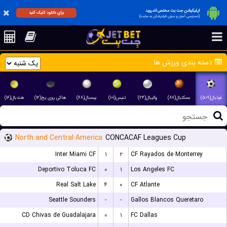
اپلیکیشن جت بت مختص اندروید
برای دانلود کلیک کنید
(دسترسی آسان و بدون فیلترشکن به سایت)
دسته بندی ورزش ها
فوتبال(۵۰۹)
بسکتبال(۸۷)
والیبال(۲۴)
تنیس(۱۰۱)
بیسبال(۶۸)
هاکی روی یخ(۱۲)
هندبال(۱۶)
North and Central America
CONCACAF Leagues Cup
Inter Miami CF
۱
۲
CF Rayados de Monterrey
Deportivo Toluca FC
۰
۱
Los Angeles FC
Real Salt Lake
۴
۰
CF Atlante
Seattle Sounders
-
-
Gallos Blancos Queretaro
CD Chivas de Guadalajara
۰
۱
FC Dallas