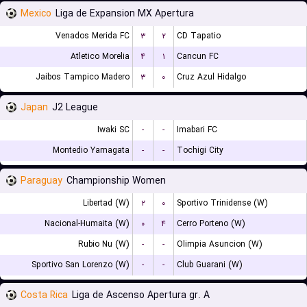
Mexico
Liga de Expansion MX Apertura
Venados Merida FC
۳
۲
CD Tapatio
Atletico Morelia
۴
۱
Cancun FC
Jaibos Tampico Madero
۳
۰
Cruz Azul Hidalgo
Japan
J2 League
Iwaki SC
-
-
Imabari FC
Montedio Yamagata
-
-
Tochigi City
Paraguay
Championship Women
Libertad (W)
۲
۰
Sportivo Trinidense (W)
Nacional-Humaita (W)
۰
۴
Cerro Porteno (W)
Rubio Nu (W)
-
-
Olimpia Asuncion (W)
Sportivo San Lorenzo (W)
-
-
Club Guarani (W)
Costa Rica
Liga de Ascenso Apertura gr. A