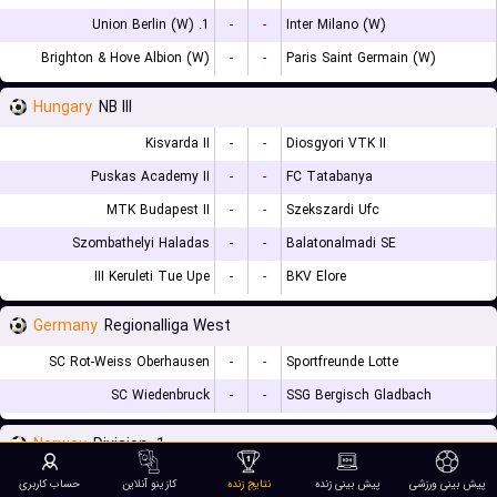
1. Union Berlin (W)
-
-
Inter Milano (W)
Brighton & Hove Albion (W)
-
-
Paris Saint Germain (W)
Hungary
NB III
Kisvarda II
-
-
Diosgyori VTK II
Puskas Academy II
-
-
FC Tatabanya
MTK Budapest II
-
-
Szekszardi Ufc
Szombathelyi Haladas
-
-
Balatonalmadi SE
III Keruleti Tue Upe
-
-
BKV Elore
Germany
Regionalliga West
SC Rot-Weiss Oberhausen
-
-
Sportfreunde Lotte
SC Wiedenbruck
-
-
SSG Bergisch Gladbach
Norway
1. Division
FK Haugesund
-
-
Raufoss Fotball
پیش بینی ورزشی
پیش بینی زنده
نتایج زنده
کازینو آنلاین
حساب کاربری