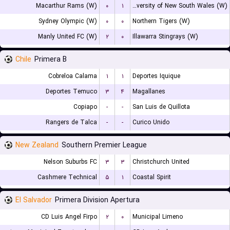
Macarthur Rams (W)
۰
۱
University of New South Wales (W)
Sydney Olympic (W)
۰
۰
Northern Tigers (W)
Manly United FC (W)
۲
۰
Illawarra Stingrays (W)
Chile
Primera B
Cobreloa Calama
۱
۱
Deportes Iquique
Deportes Temuco
۳
۴
Magallanes
Copiapo
-
-
San Luis de Quillota
Rangers de Talca
-
-
Curico Unido
New Zealand
Southern Premier League
Nelson Suburbs FC
۳
۳
Christchurch United
Cashmere Technical
۵
۱
Coastal Spirit
El Salvador
Primera Division Apertura
CD Luis Angel Firpo
۲
۰
Municipal Limeno