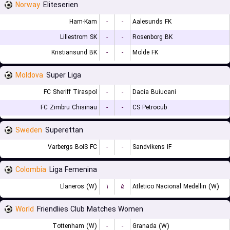
Norway
Eliteserien
Ham-Kam
-
-
Aalesunds FK
Lillestrom SK
-
-
Rosenborg BK
Kristiansund BK
-
-
Molde FK
Moldova
Super Liga
FC Sheriff Tiraspol
-
-
Dacia Buiucani
FC Zimbru Chisinau
-
-
CS Petrocub
Sweden
Superettan
Varbergs BoIS FC
-
-
Sandvikens IF
Colombia
Liga Femenina
Llaneros (W)
۱
۵
Atletico Nacional Medellin (W)
World
Friendlies Club Matches Women
Tottenham (W)
-
-
Granada (W)