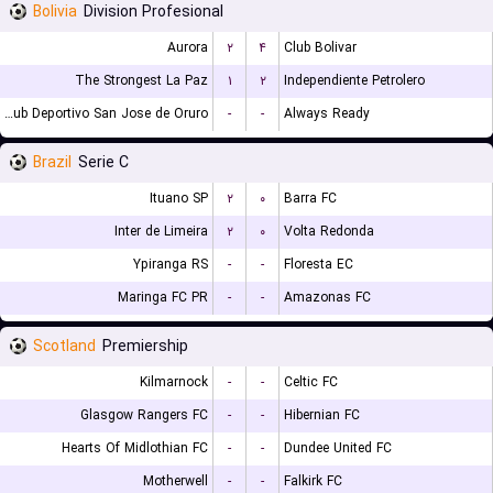
Bolivia
Division Profesional
Aurora
۲
۴
Club Bolivar
The Strongest La Paz
۱
۲
Independiente Petrolero
GV Club Deportivo San Jose de Oruro
-
-
Always Ready
Brazil
Serie C
Ituano SP
۲
۰
Barra FC
Inter de Limeira
۲
۰
Volta Redonda
Ypiranga RS
-
-
Floresta EC
Maringa FC PR
-
-
Amazonas FC
Scotland
Premiership
Kilmarnock
-
-
Celtic FC
Glasgow Rangers FC
-
-
Hibernian FC
Hearts Of Midlothian FC
-
-
Dundee United FC
Motherwell
-
-
Falkirk FC