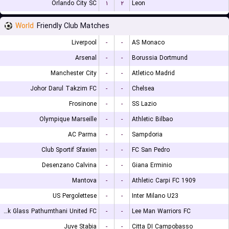
Orlando City SC
۱
۲
Leon
World
Friendly Club Matches
Liverpool
-
-
AS Monaco
Arsenal
-
-
Borussia Dortmund
Manchester City
-
-
Atletico Madrid
Johor Darul Takzim FC
-
-
Chelsea
Frosinone
-
-
SS Lazio
Olympique Marseille
-
-
Athletic Bilbao
AC Parma
-
-
Sampdoria
Club Sportif Sfaxien
-
-
FC San Pedro
Desenzano Calvina
-
-
Giana Erminio
Mantova
-
-
Athletic Carpi FC 1909
US Pergolettese
-
-
Inter Milano U23
Bangkok Glass Pathumthani United FC
-
-
Lee Man Warriors FC
Juve Stabia
-
-
Citta DI Campobasso