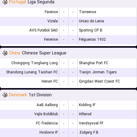
Portugal
Liga Segunda
Farense
-
-
Torreense
Vizela
-
-
Uniao de Leiria
AVS Futebol SAD
-
-
Sporting CP B
Feirense
-
-
Felgueiras 1932
China
Chinese Super League
Chongqing Tongliang Long
-
-
Shanghai Port FC
Shandong Luneng Taishan FC
-
-
Tianjin Jinmen Tigers
Henan FC
-
-
Qingdao West Coast FC
Denmark
1st Division
AaB Aalborg
-
-
Kolding IF
Vejle Boldklub
-
-
Hillerod
FC Fredericia
-
-
Vendsyssel FF
Hvidovre IF
-
-
Esbjerg F.B.