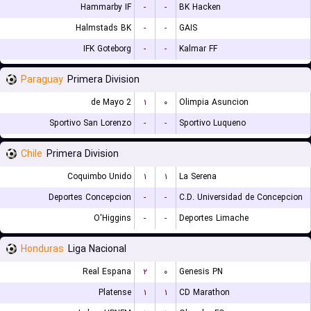
Hammarby IF
-
-
BK Hacken
Halmstads BK
-
-
GAIS
IFK Goteborg
-
-
Kalmar FF
Paraguay
Primera Division
2 de Mayo
۱
۰
Olimpia Asuncion
Sportivo San Lorenzo
-
-
Sportivo Luqueno
Chile
Primera Division
Coquimbo Unido
۱
۱
La Serena
Deportes Concepcion
-
-
C.D. Universidad de Concepcion
O'Higgins
-
-
Deportes Limache
Honduras
Liga Nacional
Real Espana
۲
۰
Genesis PN
Platense
۱
۱
CD Marathon