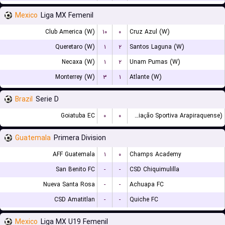
Mexico
Liga MX Femenil
Club America (W)
۱۰
۰
Cruz Azul (W)
Queretaro (W)
۱
۲
Santos Laguna (W)
Necaxa (W)
۱
۲
Unam Pumas (W)
Monterrey (W)
۳
۱
Atlante (W)
Brazil
Serie D
Goiatuba EC
۰
۰
ASA (Agremiação Sportiva Arapiraquense)
Guatemala
Primera Division
AFF Guatemala
۱
۰
Champs Academy
San Benito FC
-
-
CSD Chiquimulilla
Nueva Santa Rosa
-
-
Achuapa FC
CSD Amatitlan
-
-
Quiche FC
Mexico
Liga MX U19 Femenil