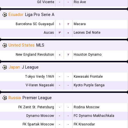
Gil Vicente
-
-
Rio Ave
Ecuador
Liga Pro Serie A
Barcelona SC Guayaquil
۱
۲
Macara
Aucas
۳
۰
Leones Del Norte
United States
MLS
New England Revolution
۰
۲
Houston Dynamo
Japan
J League
Tokyo Verdy 1969
-
-
Kawasaki Frontale
V-Varen Nagasaki
-
-
Kyoto Purple Sanga
Russia
Premier League
FK Zenit St. Petersburg
-
-
Rodina Moscow
Dynamo Moscow
-
-
FC Dynamo Makhachkala
FK Spartak Moscow
-
-
FK Krasnodar