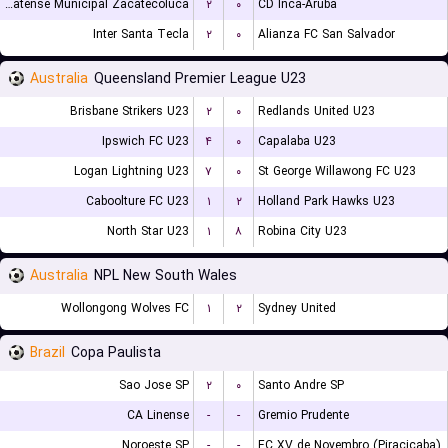
CD Platense Municipal Zacatecoluca
۲
۰
CD Inca-Aruba
Inter Santa Tecla
۲
۰
Alianza FC San Salvador
Australia
Queensland Premier League U23
Brisbane Strikers U23
۲
۰
Redlands United U23
Ipswich FC U23
۴
۰
Capalaba U23
Logan Lightning U23
۷
۰
St George Willawong FC U23
Caboolture FC U23
۱
۲
Holland Park Hawks U23
North Star U23
۱
۸
Robina City U23
Australia
NPL New South Wales
Wollongong Wolves FC
۱
۲
Sydney United
Brazil
Copa Paulista
Sao Jose SP
۲
۰
Santo Andre SP
CA Linense
-
-
Gremio Prudente
Noroeste SP
-
-
EC XV de Novembro (Piracicaba)