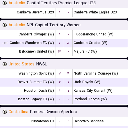
Australia
Capital Territory Premier League U23
Canberra Juventus U23
۱
۰
Canberra White Eagles U23
Australia
NPL Capital Territory Women
Canberra Olympic (W)
۱
۰
Tuggeranong United (W)
West Canberra Wanderers FC (W)
۰
۸
Canberra Croatia (W)
Belconnen United (W)
۱۳
۰
Majura FC (W)
United States
NWSL
Washington Spirit (W)
۳
۴
North Carolina Courage (W)
Denver Summit FC (W)
۲
۱
Utah Royals (W)
Houston Dash (W)
۱
۱
Kansas City Current (W)
Boston Legacy FC (W)
-
-
Portland Thorns (W)
Costa Rica
Primera Division Apertura
Puntarenas FC
۰
۲
Deportivo Saprissa