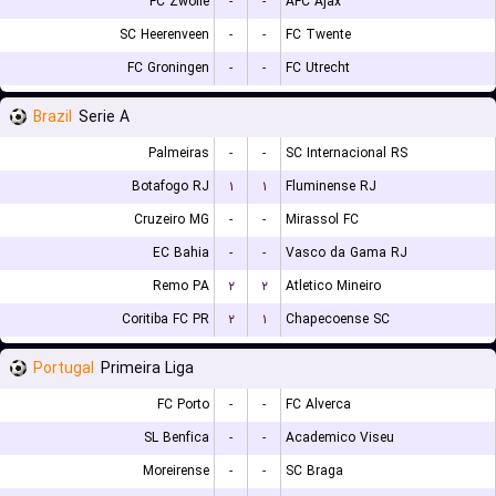
FC Zwolle
-
-
AFC Ajax
SC Heerenveen
-
-
FC Twente
FC Groningen
-
-
FC Utrecht
Brazil
Serie A
Palmeiras
-
-
SC Internacional RS
Botafogo RJ
۱
۱
Fluminense RJ
Cruzeiro MG
-
-
Mirassol FC
EC Bahia
-
-
Vasco da Gama RJ
Remo PA
۲
۲
Atletico Mineiro
Coritiba FC PR
۲
۱
Chapecoense SC
Portugal
Primeira Liga
FC Porto
-
-
FC Alverca
SL Benfica
-
-
Academico Viseu
Moreirense
-
-
SC Braga