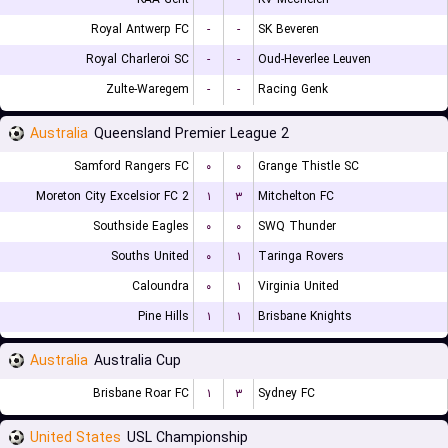
Royal Antwerp FC
-
-
SK Beveren
Royal Charleroi SC
-
-
Oud-Heverlee Leuven
Zulte-Waregem
-
-
Racing Genk
Australia
Queensland Premier League 2
Samford Rangers FC
۰
۰
Grange Thistle SC
Moreton City Excelsior FC 2
۱
۳
Mitchelton FC
Southside Eagles
۰
۰
SWQ Thunder
Souths United
۰
۱
Taringa Rovers
Caloundra
۰
۱
Virginia United
Pine Hills
۱
۱
Brisbane Knights
Australia
Australia Cup
Brisbane Roar FC
۱
۳
Sydney FC
United States
USL Championship