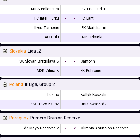
KuPS Palloseura
-
-
FC TPS Turku
FC Inter Turku
-
-
FC Lahti
Ilves Tampere
-
-
IFK Mariehamn
AC Oulu
-
-
HJK Helsinki
Slovakia
2. Liga
SK Slovan Bratislava B
-
-
Samorin
MSK Zilina B
-
-
FK Pohronie
Poland
III Liga, Group 2
Luzino
-
-
Baltyk Koszalin
KKS 1925 Kalisz
-
-
Unia Swarzedz
Paraguay
Primera Division Reserve
2 de Mayo Reserves
۰
۲
Olimpia Asuncion Reserves