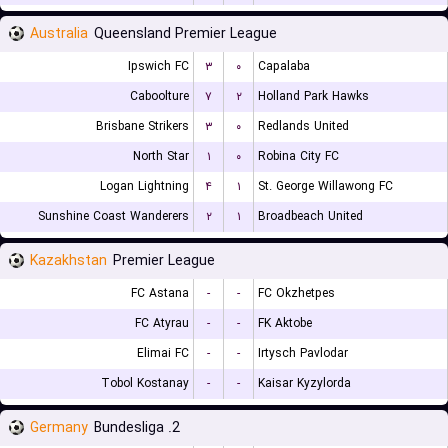
Australia
Queensland Premier League
Ipswich FC
۳
۰
Capalaba
Caboolture
۷
۲
Holland Park Hawks
Brisbane Strikers
۳
۰
Redlands United
North Star
۱
۰
Robina City FC
Logan Lightning
۴
۱
St. George Willawong FC
Sunshine Coast Wanderers
۲
۱
Broadbeach United
Kazakhstan
Premier League
FC Astana
-
-
FC Okzhetpes
FC Atyrau
-
-
FK Aktobe
Elimai FC
-
-
Irtysch Pavlodar
Tobol Kostanay
-
-
Kaisar Kyzylorda
Germany
2. Bundesliga