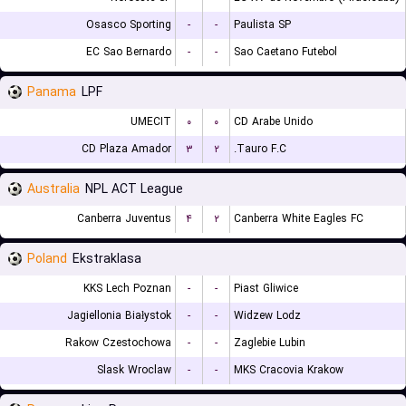
Osasco Sporting
-
-
Paulista SP
EC Sao Bernardo
-
-
Sao Caetano Futebol
Panama
LPF
UMECIT
۰
۰
CD Arabe Unido
CD Plaza Amador
۳
۲
Tauro F.C.
Australia
NPL ACT League
Canberra Juventus
۴
۲
Canberra White Eagles FC
Poland
Ekstraklasa
KKS Lech Poznan
-
-
Piast Gliwice
Jagiellonia Białystok
-
-
Widzew Lodz
Rakow Czestochowa
-
-
Zaglebie Lubin
Slask Wroclaw
-
-
MKS Cracovia Krakow