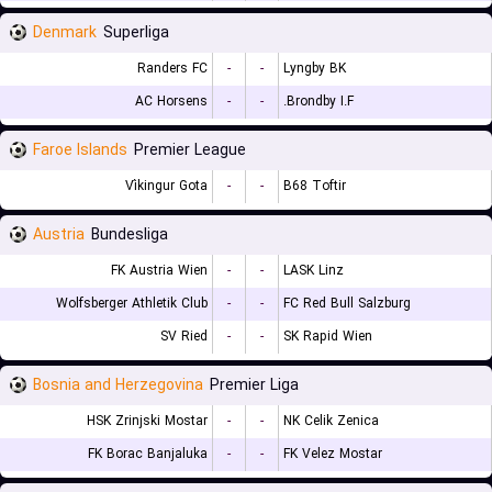
Denmark
Superliga
Randers FC
-
-
Lyngby BK
AC Horsens
-
-
Brondby I.F.
Faroe Islands
Premier League
Víkingur Gota
-
-
B68 Toftir
Austria
Bundesliga
FK Austria Wien
-
-
LASK Linz
Wolfsberger Athletik Club
-
-
FC Red Bull Salzburg
SV Ried
-
-
SK Rapid Wien
Bosnia and Herzegovina
Premier Liga
HSK Zrinjski Mostar
-
-
NK Celik Zenica
FK Borac Banjaluka
-
-
FK Velez Mostar