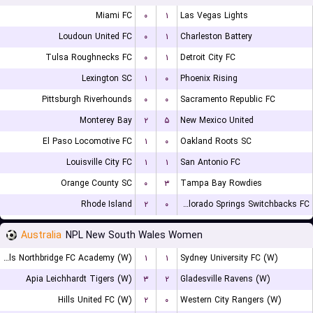
Miami FC
۰
۱
Las Vegas Lights
Loudoun United FC
۰
۱
Charleston Battery
Tulsa Roughnecks FC
۰
۱
Detroit City FC
Lexington SC
۱
۰
Phoenix Rising
Pittsburgh Riverhounds
۰
۰
Sacramento Republic FC
Monterey Bay
۲
۵
New Mexico United
El Paso Locomotive FC
۱
۰
Oakland Roots SC
Louisville City FC
۱
۱
San Antonio FC
Orange County SC
۰
۳
Tampa Bay Rowdies
Rhode Island
۲
۰
Colorado Springs Switchbacks FC
Australia
NPL New South Wales Women
Bulls Northbridge FC Academy (W)
۱
۱
Sydney University FC (W)
Apia Leichhardt Tigers (W)
۳
۲
Gladesville Ravens (W)
Hills United FC (W)
۲
۰
Western City Rangers (W)