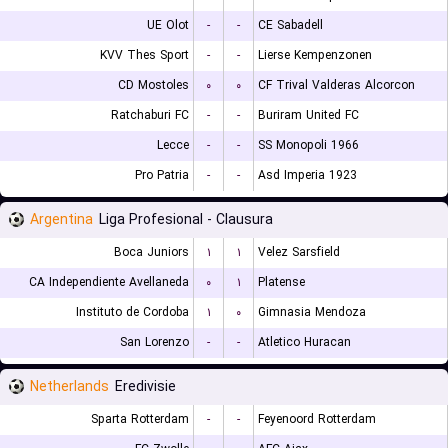
UE Olot
-
-
CE Sabadell
KVV Thes Sport
-
-
Lierse Kempenzonen
CD Mostoles
۰
۰
CF Trival Valderas Alcorcon
Ratchaburi FC
-
-
Buriram United FC
Lecce
-
-
SS Monopoli 1966
Pro Patria
-
-
Asd Imperia 1923
Argentina
Liga Profesional - Clausura
Boca Juniors
۱
۱
Velez Sarsfield
CA Independiente Avellaneda
۰
۱
Platense
Instituto de Cordoba
۱
۰
Gimnasia Mendoza
San Lorenzo
-
-
Atletico Huracan
Netherlands
Eredivisie
Sparta Rotterdam
-
-
Feyenoord Rotterdam