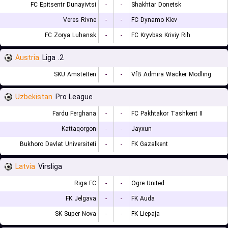
FC Epitsentr Dunayivtsi
-
-
Shakhtar Donetsk
Veres Rivne
-
-
FC Dynamo Kiev
FC Zorya Luhansk
-
-
FC Kryvbas Kriviy Rih
Austria
2. Liga
SKU Amstetten
-
-
VfB Admira Wacker Modling
Uzbekistan
Pro League
Fardu Ferghana
-
-
FC Pakhtakor Tashkent II
Kattaqorgon
-
-
Jayxun
Bukhoro Davlat Universiteti
-
-
FK Gazalkent
Latvia
Virsliga
Riga FC
-
-
Ogre United
FK Jelgava
-
-
FK Auda
SK Super Nova
-
-
FK Liepaja