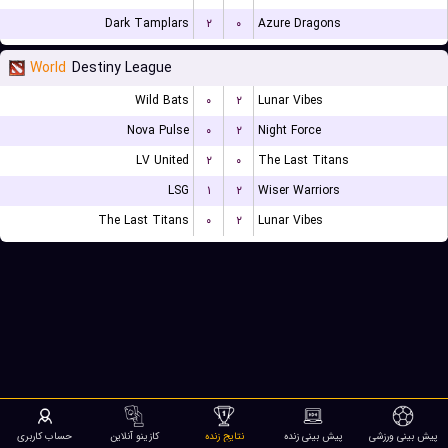
Dark Tamplars
۲
۰
Azure Dragons
World
Destiny League
Wild Bats
۰
۲
Lunar Vibes
Nova Pulse
۰
۲
Night Force
LV United
۲
۰
The Last Titans
LSG
۱
۲
Wiser Warriors
The Last Titans
۰
۲
Lunar Vibes
پیش بینی ورزشی
پیش بینی زنده
نتایج زنده
کازینو آنلاین
حساب کاربری