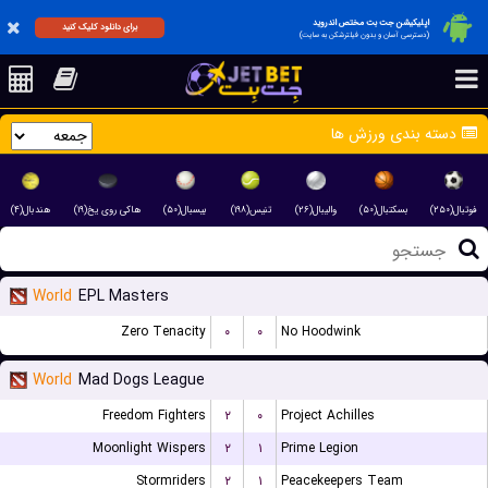
اپلیکیشن جت بت مختص اندروید
برای دانلود کلیک کنید
(دسترسی آسان و بدون فیلترشکن به سایت)
دسته بندی ورزش ها
فوتبال(۲۵۰)
بسکتبال(۵۰)
والیبال(۲۶)
تنیس(۱۹۸)
بیسبال(۵۰)
هاکی روی یخ(۱۹)
هندبال(۴)
World
EPL Masters
Zero Tenacity
۰
۰
No Hoodwink
World
Mad Dogs League
Freedom Fighters
۲
۰
Project Achilles
Moonlight Wispers
۲
۱
Prime Legion
Stormriders
۲
۱
Peacekeepers Team