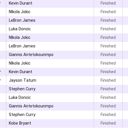
۲
Kevin Durant
Finished
NIkola Jokic
Finished
LeBron James
Finished
Luka Doncic
Finished
NIkola Jokic
Finished
LeBron James
Finished
Giannis Antetokounmpo
Finished
NIkola Jokic
Finished
۳
Kevin Durant
Finished
۳
Jayson Tatum
Finished
Stephen Curry
Finished
۰
Luka Doncic
Finished
Giannis Antetokounmpo
Finished
Stephen Curry
Finished
Kobe Bryant
Finished