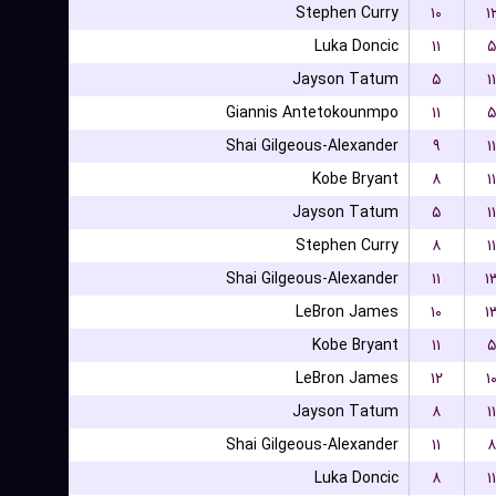
Stephen Curry
۱۰
۱
Luka Doncic
۱۱
۵
Jayson Tatum
۵
۱۱
Giannis Antetokounmpo
۱۱
۵
Shai Gilgeous-Alexander
۹
۱۱
Kobe Bryant
۸
۱۱
Jayson Tatum
۵
۱۱
Stephen Curry
۸
۱۱
Shai Gilgeous-Alexander
۱۱
۱
LeBron James
۱۰
۱
Kobe Bryant
۱۱
۵
LeBron James
۱۲
۱
Jayson Tatum
۸
۱۱
Shai Gilgeous-Alexander
۱۱
۸
Luka Doncic
۸
۱۱