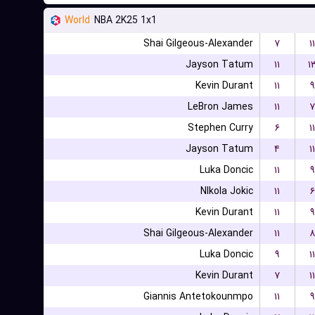
World
NBA 2K25 1x1
Shai Gilgeous-Alexander
۷
۱۱
Jayson Tatum
۱۱
۱
Kevin Durant
۱۱
۹
LeBron James
۱۱
۷
Stephen Curry
۶
۱۱
Jayson Tatum
۴
۱۱
Luka Doncic
۱۱
۹
NIkola Jokic
۱۱
۶
Kevin Durant
۱۱
۹
Shai Gilgeous-Alexander
۱۱
۸
Luka Doncic
۹
۱۱
Kevin Durant
۷
۱۱
Giannis Antetokounmpo
۱۱
۹