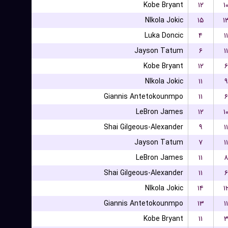
Kobe Bryant
۱۲
۱
NIkola Jokic
۱۵
۱
Luka Doncic
۴
۱۱
Jayson Tatum
۶
۱۱
Kobe Bryant
۱۲
۶
NIkola Jokic
۱۱
۹
Giannis Antetokounmpo
۱۱
۶
LeBron James
۱۲
۱
Shai Gilgeous-Alexander
۹
۱۱
Jayson Tatum
۷
۱۱
LeBron James
۱۱
۸
Shai Gilgeous-Alexander
۱۱
۶
NIkola Jokic
۱۴
۱
Giannis Antetokounmpo
۱۳
۱۱
Kobe Bryant
۱۱