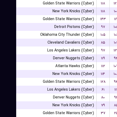
Golden State Warriors (Cyber)
۱۱۸
۱۲
New York Knicks (Cyber)
۱۱۸
۱۰
Golden State Warriors (Cyber)
۱۴۳
۱۱
Detroit Pistons (Cyber)
۹۷
۱۰
Oklahoma City Thunder (Cyber)
۱۰۵
۱۰
Cleveland Cavaliers (Cyber)
۸۵
۱۰
Los Angeles Lakers (Cyber)
۹۷
۱۲
Denver Nuggets (Cyber)
۱۱۹
۹
Atlanta Hawks (Cyber)
۱۱۲
۱۰
New York Knicks (Cyber)
۱۱۴
۱۰
Golden State Warriors (Cyber)
۱۲۸
۹
Los Angeles Lakers (Cyber)
۶۱
۱۱
Denver Nuggets (Cyber)
۸۰
۹
New York Knicks (Cyber)
۷۹
۸
Golden State Warriors (Cyber)
۳۷
۲