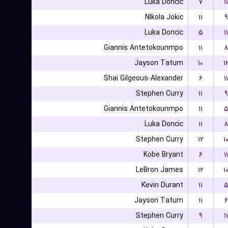
Luka Doncic
۷
۱۱
NIkola Jokic
۱۱
۹
Luka Doncic
۵
۱۱
Giannis Antetokounmpo
۱۱
۸
Jayson Tatum
۱۰
۱
Shai Gilgeous-Alexander
۶
۱۱
Stephen Curry
۱۱
۹
Giannis Antetokounmpo
۱۱
۵
Luka Doncic
۱۱
۸
Stephen Curry
۱۲
۱
Kobe Bryant
۶
۱۱
LeBron James
۱۲
۱
Kevin Durant
۱۱
۵
Jayson Tatum
۱۱
۶
Stephen Curry
۹
۱۱