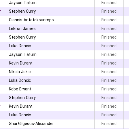
۰
Jayson Tatum
Finished
۳
Stephen Curry
Finished
Giannis Antetokounmpo
Finished
LeBron James
Finished
Stephen Curry
Finished
Luka Doncic
Finished
Jayson Tatum
Finished
۰
Kevin Durant
Finished
NIkola Jokic
Finished
Luka Doncic
Finished
Kobe Bryant
Finished
Stephen Curry
Finished
۲
Kevin Durant
Finished
Luka Doncic
Finished
۳
Shai Gilgeous-Alexander
Finished