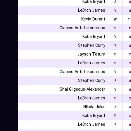
Kobe Bryant
۸
۱۱
LeBron James
۷
۱۱
Kevin Durant
۱۲
۱
Giannis Antetokounmpo
۱۱
۴
Kobe Bryant
۷
۱۱
Stephen Curry
۹
۱۱
Jayson Tatum
۱۱
۷
LeBron James
۱۱
۵
Giannis Antetokounmpo
۷
۱۱
Stephen Curry
۶
۱۱
Shai Gilgeous-Alexander
۷
۱۱
LeBron James
۱۱
۵
NIkola Jokic
۸
۱۱
Kobe Bryant
۱۱
۸
LeBron James
۹
۱۱