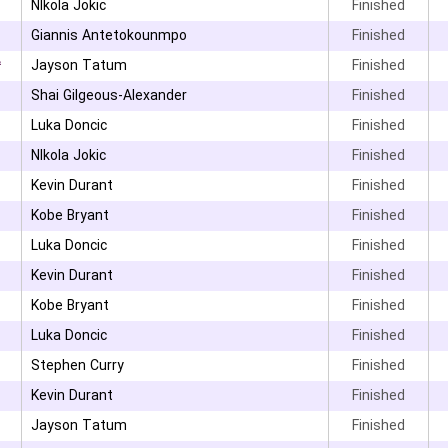
NIkola Jokic
Finished
Giannis Antetokounmpo
Finished
۴
Jayson Tatum
Finished
Shai Gilgeous-Alexander
Finished
Luka Doncic
Finished
NIkola Jokic
Finished
Kevin Durant
Finished
Kobe Bryant
Finished
Luka Doncic
Finished
Kevin Durant
Finished
Kobe Bryant
Finished
Luka Doncic
Finished
Stephen Curry
Finished
Kevin Durant
Finished
Jayson Tatum
Finished