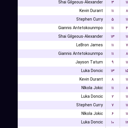
Shai Gilgeous-Alexander
۳
۱۱
Kevin Durant
۱۱
۸
Stephen Curry
۵
۱۱
Giannis Antetokounmpo
۱۱
۴
Shai Gilgeous-Alexander
۱۳
۱۱
LeBron James
۱۱
۷
Giannis Antetokounmpo
۱۱
۸
Jayson Tatum
۹
۱۱
Luka Doncic
۱۳
۱
Kevin Durant
۸
۱۱
NIkola Jokic
۱۱
۸
Luka Doncic
۲
۱۱
Stephen Curry
۷
۱۱
NIkola Jokic
۶
۱۱
Luka Doncic
۱۰
۱