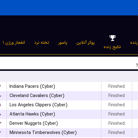
نده
پوکر آنلاین
پاسور
تخته نرد
انفجار ورژن ۱
نتایج زنده
۴
Indiana Pacers (Cyber)
Finished
۰
Cleveland Cavaliers (Cyber)
Finished
۱
Los Angeles Clippers (Cyber)
Finished
۰
Atlanta Hawks (Cyber)
Finished
۴
Denver Nuggets (Cyber)
Finished
۲
Minnesota Timberwolves (Cyber)
Finished