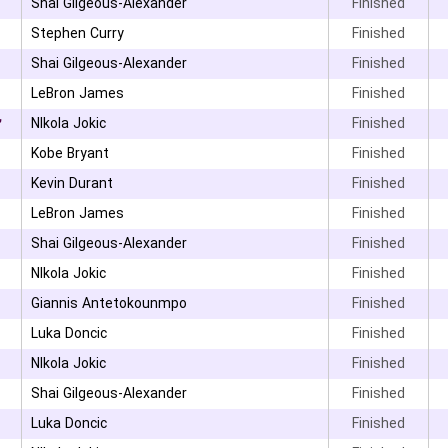
Shai Gilgeous-Alexander
Finished
Stephen Curry
Finished
Shai Gilgeous-Alexander
Finished
LeBron James
Finished
۲
NIkola Jokic
Finished
Kobe Bryant
Finished
Kevin Durant
Finished
LeBron James
Finished
Shai Gilgeous-Alexander
Finished
۰
NIkola Jokic
Finished
Giannis Antetokounmpo
Finished
۰
Luka Doncic
Finished
NIkola Jokic
Finished
Shai Gilgeous-Alexander
Finished
Luka Doncic
Finished