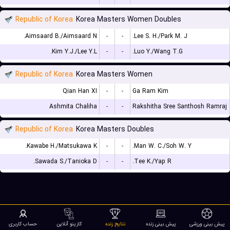
Republic of Korea
Korea Masters Women Doubles
Aimsaard B./Aimsaard N.
-
-
Lee S. H./Park M. J.
Kim Y.J./Lee Y.L.
-
-
Luo Y./Wang T.G.
Republic of Korea
Korea Masters Women
Qian Han XI
-
-
Ga Ram Kim
Ashmita Chaliha
-
-
Rakshitha Sree Santhosh Ramraj
Republic of Korea
Korea Masters Doubles
Kawabe H./Matsukawa K.
-
-
Man W. C./Soh W. Y.
Sawada S./Tanioka D.
-
-
Tee K./Yap R.
پیش بینی ورزشی
پیش بینی زنده
نتایج زنده
کازینو آنلاین
حساب کاربری