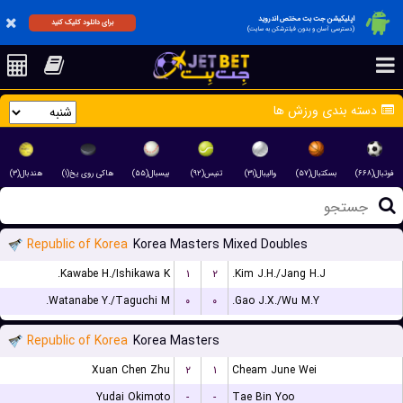
اپلیکیشن جت بت مختص اندروید
برای دانلود کلیک کنید
(دسترسی آسان و بدون فیلترشکن به سایت)
دسته بندی ورزش ها
فوتبال(۶۶۸)
بسکتبال(۵۷)
والیبال(۳۱)
تنیس(۹۲)
بیسبال(۵۵)
هاکی روی یخ(۱)
هندبال(۳)
Republic of Korea
Korea Masters Mixed Doubles
Kawabe H./Ishikawa K.
۱
۲
Kim J.H./Jang H.J.
Watanabe Y./Taguchi M.
۰
۰
Gao J.X./Wu M.Y.
Republic of Korea
Korea Masters
Xuan Chen Zhu
۲
۱
Cheam June Wei
Yudai Okimoto
-
-
Tae Bin Yoo