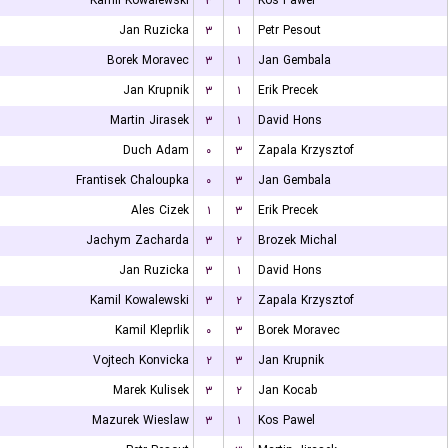
Kamil Kowalewski
۳
۱
Kos Pawel
Jan Ruzicka
۳
۱
Petr Pesout
Borek Moravec
۳
۱
Jan Gembala
Jan Krupnik
۳
۱
Erik Precek
Martin Jirasek
۳
۱
David Hons
Duch Adam
۰
۳
Zapala Krzysztof
Frantisek Chaloupka
۰
۳
Jan Gembala
Ales Cizek
۱
۳
Erik Precek
Jachym Zacharda
۳
۲
Brozek Michal
Jan Ruzicka
۳
۱
David Hons
Kamil Kowalewski
۳
۲
Zapala Krzysztof
Kamil Kleprlik
۰
۳
Borek Moravec
Vojtech Konvicka
۲
۳
Jan Krupnik
Marek Kulisek
۳
۲
Jan Kocab
Mazurek Wieslaw
۳
۱
Kos Pawel