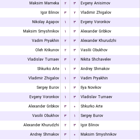
Maksim Mameka
۲
۳
Evgeny Anisimov
Igor Blinov
۳
۲
Vladimir Zhigalov
Nikolay Agapov
۱
۳
Evgeny Voronkov
Maksim Smyshnikov
۱
۳
Alexander Gribkov
Vadim Pryakhin
۲
۳
Alexander Khurudzhi
Oleh Krikunov
۲
۳
Vasilii Obukhov
Vladislav Turnaev
۳
۲
Nikita Shchavelev
Shkurko Arte
۱
۳
Andrey Shmakov
Vladimir Zhigalov
۱
۳
Vadim Pryakhin
Sergey Burov
۱
۳
Ilya Novikov
Evgeny Voronkov
۱
۳
Vladislav Turnaev
Alexander Gribkov
۳
۰
Shkurko Arte
Vasilii Obukhov
۳
۱
Sergey Burov
Alexander Khurudzhi
۲
۳
Igor Blinov
Andrey Shmakov
۳
۰
Maksim Smyshnikov