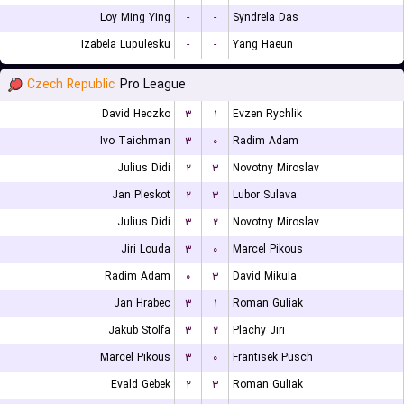
Loy Ming Ying
-
-
Syndrela Das
Izabela Lupulesku
-
-
Yang Haeun
Czech Republic
Pro League
David Heczko
۳
۱
Evzen Rychlik
Ivo Taichman
۳
۰
Radim Adam
Julius Didi
۲
۳
Novotny Miroslav
Jan Pleskot
۲
۳
Lubor Sulava
Julius Didi
۳
۲
Novotny Miroslav
Jiri Louda
۳
۰
Marcel Pikous
Radim Adam
۰
۳
David Mikula
Jan Hrabec
۳
۱
Roman Guliak
Jakub Stolfa
۳
۲
Plachy Jiri
Marcel Pikous
۳
۰
Frantisek Pusch
Evald Gebek
۲
۳
Roman Guliak