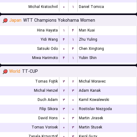
Michal Kratochvil
۰
۱
Daniel Tomica
Japan
WTT Champions Yokohama Women
Hina Hayata
۱
۴
Man Kuai
Yidi Wang
۴
۱
Zhu Yuling
Satsuki Odo
۰
۴
Chen Xingtong
Miwa Harimoto
۴
۱
Yubin Shin
World
TT-CUP
Tomas Fojtik
۳
۲
Michal Moravec
Michal Henzel
۲
۳
Adam Kanak
Duch Adam
۳
۰
Kamil Kowalewski
Filip Sikora
۳
۰
Rostislav Niezgoda
David Hons
۰
۳
Martin Jirasek
Tomas Vorisek
۰
۳
Martin Stusek
Zapala Krzysztof
۰
۳
Karol Guzy