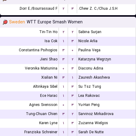
Dorr E./Bourrassaud F.
۲
۳
Chew Z. C./Chua J.S.H.
Sweden
WTT Europe Smash Women
Tin-Tin Ho
۲
۲
Sabina Surjan
Isa Cok
۱
۳
Nicole Arlia
Constantina Psihogios
۳
۰
Paulina Vega
Jieni Shao
۳
۲
Katarzyna Wegrzyn
Veronika Matiunina
۰
۳
Diaconu Adina
Xialian Ni
۳
۱
Zauresh Akasheva
Altinkaya Sibel
۱
۳
Su Tsz Tung
Ece Harac
۱
۳
Lea Rakovac
Agnes Svensson
۰
۳
Yu-Han Peng
Tung-Chuan Chien
۳
۲
Sarvinoz Mirkadirova
Karen Lyne
۱
۳
Zuzanna Wielgos
Franziska Schreiner
۱
۳
Sarah De Nutte