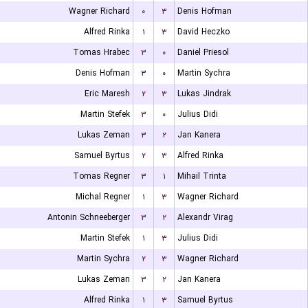
Wagner Richard
۰
۳
Denis Hofman
Alfred Rinka
۱
۳
David Heczko
Tomas Hrabec
۳
۰
Daniel Priesol
Denis Hofman
۳
۰
Martin Sychra
Eric Maresh
۲
۳
Lukas Jindrak
Martin Stefek
۳
۰
Julius Didi
Lukas Zeman
۳
۲
Jan Kanera
Samuel Byrtus
۲
۳
Alfred Rinka
Tomas Regner
۳
۱
Mihail Trinta
Michal Regner
۱
۳
Wagner Richard
Antonin Schneeberger
۳
۲
Alexandr Virag
Martin Stefek
۱
۳
Julius Didi
Martin Sychra
۲
۳
Wagner Richard
Lukas Zeman
۳
۲
Jan Kanera
Alfred Rinka
۱
۳
Samuel Byrtus