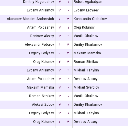
Dmitriy Kugurushev
۳
۰
Robert Agababyan
Evgeny Anisimov
۳
۰
Evgeny Ledyaev
Afanasev Maksim Andreevich
۰
۳
Konstantin Olshakov
Artem Poidashev
۳
۱
Oleg Kolunov
Denisov Alexey
۳
۲
Vasilii Obukhov
Aleksandr Fedorov
۱
۳
Dmitry Kharlamov
Evgeny Ledyaev
۰
۳
Maksim Mameka
Oleg Kolunov
۲
۳
Roman Sitnikov
Evgeny Anisimov
۳
۲
Mikhail Taltykin
Artem Poidashev
۳
۲
Denisov Alexey
Maksim Mameka
۳
۰
Mikhail Sverdlov
Roman Sitnikov
۳
۰
Vasilii Obukhov
Aleksei Zubov
۳
۰
Dmitry Kharlamov
Evgeny Ledyaev
۳
۱
Mikhail Taltykin
Oleg Kolunov
۰
۳
Denisov Alexey