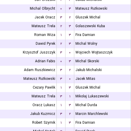
Michal Olbrycht
۰
۳
Mateusz Rutkowski
Jacek Oracz
۳
۲
Gluszek Michal
Mateusz Trela
۲
۳
Golaszewski Kuba
Roman Wiza
۱
۳
Fira Damian
Dawid Pyrek
۲
۳
Michal Wolny
Krzysztof Juszczyk
۳
۰
Wojciech Wojtaszczyk
Adrian Fabis
۰
۳
Michal Skorski
Adam Ruszkiewicz
۳
۲
Jakub Michalski
Mateusz Rutkowski
۳
۰
Jacek Mitas
Cezary Pawlik
۱
۳
Gluszek Michal
Mateusz Trela
۳
۱
Mikolaj Lukaszewski
Oracz Lukasz
۱
۳
Michal Durda
Jakub Kuzmicz
۳
۲
Marcin Marchlewski
Robert Szymik
۱
۳
Fira Damian