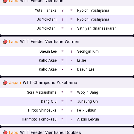
Laos
WTT Feeder Vientiane
Yuta Tanaka
۲
۳
Ryoichi Yoshiyama
Jo Yokotani
۱
۳
Ryoichi Yoshiyama
Jo Yokotani
۳
۲
Sathiyan Gnanasekaran
Laos
WTT Feeder Vientiane Women
Daeun Lee
۳
۱
Seongjin Kim
Kaho Akae
۳
۰
Li Jie
Kaho Akae
-
-
Daeun Lee
Japan
WTT Champions Yokohama
Sora Matsushima
۴
۳
Woojin Jang
Dang Qiu
۳
۴
Junsung Oh
Hiroto Shinozuka
۴
۲
Felix Lebrun
Harimoto Tomokazu
۴
۰
Alexis Lebrun
Laos
WTT Feeder Vientiane, Doubles