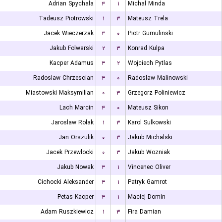
Adrian Spychala
۳
۱
Michal Minda
Tadeusz Piotrowski
۱
۳
Mateusz Trela
Jacek Wieczerzak
۳
۰
Piotr Gumulinski
Jakub Folwarski
۲
۳
Konrad Kulpa
Kacper Adamus
۳
۲
Wojciech Pytlas
Radoslaw Chrzescian
۳
۰
Radoslaw Malinowski
Miastowski Maksymilian
۰
۳
Grzegorz Poliniewicz
Lach Marcin
۳
۰
Mateusz Sikon
Jaroslaw Rolak
۱
۳
Karol Sulkowski
Jan Orszulik
۰
۳
Jakub Michalski
Jacek Przewlocki
۰
۳
Jakub Wozniak
Jakub Nowak
۳
۱
Vincenec Oliver
Cichocki Aleksander
۳
۱
Patryk Gamrot
Petas Kacper
۳
۱
Maciej Domin
Adam Ruszkiewicz
۱
۳
Fira Damian