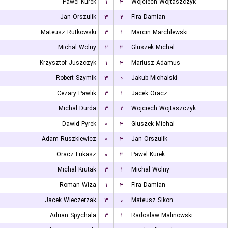
Pawel Kurek
۱
۳
Wojciech Wojtaszczyk
Jan Orszulik
۳
۲
Fira Damian
Mateusz Rutkowski
۳
۱
Marcin Marchlewski
Michal Wolny
۲
۳
Gluszek Michal
Krzysztof Juszczyk
۱
۳
Mariusz Adamus
Robert Szymik
۳
۰
Jakub Michalski
Cezary Pawlik
۳
۱
Jacek Oracz
Michal Durda
۳
۲
Wojciech Wojtaszczyk
Dawid Pyrek
۰
۳
Gluszek Michal
Adam Ruszkiewicz
۰
۳
Jan Orszulik
Oracz Lukasz
۰
۳
Pawel Kurek
Michal Krutak
۳
۱
Michal Wolny
Roman Wiza
۱
۳
Fira Damian
Jacek Wieczerzak
۳
۰
Mateusz Sikon
Adrian Spychala
۳
۱
Radoslaw Malinowski