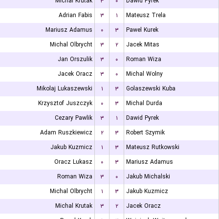
Michal Krutak
۳
۰
Dawid Pyrek
Adrian Fabis
۳
۱
Mateusz Trela
Mariusz Adamus
۰
۳
Pawel Kurek
Michal Olbrycht
۳
۲
Jacek Mitas
Jan Orszulik
۳
۰
Roman Wiza
Jacek Oracz
۳
۰
Michal Wolny
Mikolaj Lukaszewski
۱
۳
Golaszewski Kuba
Krzysztof Juszczyk
۰
۳
Michal Durda
Cezary Pawlik
۳
۱
Dawid Pyrek
Adam Ruszkiewicz
۲
۳
Robert Szymik
Jakub Kuzmicz
۱
۳
Mateusz Rutkowski
Oracz Lukasz
۰
۳
Mariusz Adamus
Roman Wiza
۳
۰
Jakub Michalski
Michal Olbrycht
۱
۳
Jakub Kuzmicz
Michal Krutak
۳
۲
Jacek Oracz