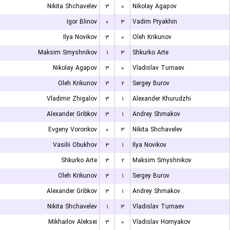
Nikita Shchavelev
۳
۰
Nikolay Agapov
Igor Blinov
۰
۳
Vadim Pryakhin
Ilya Novikov
۳
۰
Oleh Krikunov
Maksim Smyshnikov
۱
۳
Shkurko Arte
Nikolay Agapov
۳
۰
Vladislav Turnaev
Oleh Krikunov
۳
۲
Sergey Burov
Vladimir Zhigalov
۳
۱
Alexander Khurudzhi
Alexander Gribkov
۳
۱
Andrey Shmakov
Evgeny Voronkov
۰
۳
Nikita Shchavelev
Vasilii Obukhov
۳
۱
Ilya Novikov
Shkurko Arte
۳
۲
Maksim Smyshnikov
Oleh Krikunov
۳
۱
Sergey Burov
Alexander Gribkov
۳
۱
Andrey Shmakov
Nikita Shchavelev
۱
۳
Vladislav Turnaev
Mikhailov Aleksei
۳
۰
Vladislav Homyakov