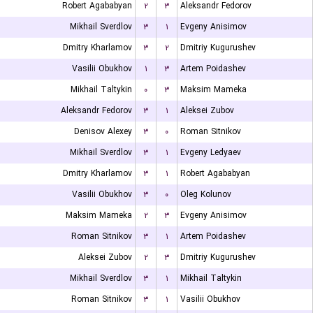
Robert Agababyan
۲
۳
Aleksandr Fedorov
Mikhail Sverdlov
۳
۱
Evgeny Anisimov
Dmitry Kharlamov
۳
۲
Dmitriy Kugurushev
Vasilii Obukhov
۱
۳
Artem Poidashev
Mikhail Taltykin
۰
۳
Maksim Mameka
Aleksandr Fedorov
۳
۱
Aleksei Zubov
Denisov Alexey
۳
۰
Roman Sitnikov
Mikhail Sverdlov
۳
۱
Evgeny Ledyaev
Dmitry Kharlamov
۳
۱
Robert Agababyan
Vasilii Obukhov
۳
۰
Oleg Kolunov
Maksim Mameka
۲
۳
Evgeny Anisimov
Roman Sitnikov
۳
۱
Artem Poidashev
Aleksei Zubov
۲
۳
Dmitriy Kugurushev
Mikhail Sverdlov
۳
۱
Mikhail Taltykin
Roman Sitnikov
۳
۱
Vasilii Obukhov