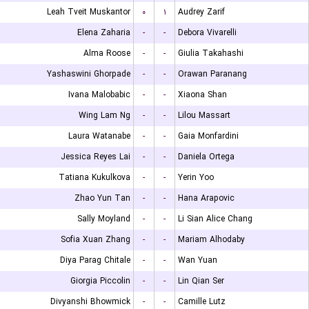
Leah Tveit Muskantor
۰
۱
Audrey Zarif
Elena Zaharia
-
-
Debora Vivarelli
Alma Roose
-
-
Giulia Takahashi
Yashaswini Ghorpade
-
-
Orawan Paranang
Ivana Malobabic
-
-
Xiaona Shan
Wing Lam Ng
-
-
Lilou Massart
Laura Watanabe
-
-
Gaia Monfardini
Jessica Reyes Lai
-
-
Daniela Ortega
Tatiana Kukulkova
-
-
Yerin Yoo
Zhao Yun Tan
-
-
Hana Arapovic
Sally Moyland
-
-
Li Sian Alice Chang
Sofia Xuan Zhang
-
-
Mariam Alhodaby
Diya Parag Chitale
-
-
Wan Yuan
Giorgia Piccolin
-
-
Lin Qian Ser
Divyanshi Bhowmick
-
-
Camille Lutz