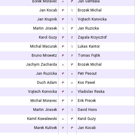
Borek Moravec
۰
۳
Jan Gembala
Jan Kocab
۳
۱
Brozek Michal
Jan Krupnik
۳
۱
Vojtech Konvicka
Martin Jirasek
۱
۳
Jan Ruzicka
Karol Guzy
۳
۲
Zapala Krzysztof
Michal Macurak
۳
۱
Lukas Kantor
Bruno Mrowetz
۳
۲
Tomas Fojtik
Jachym Zacharda
۰
۳
Brozek Michal
Jan Ruzicka
۳
۰
Petr Pesout
Duch Adam
۳
۰
Kos Pawel
Vojtech Konvicka
۳
۰
Vladislav Reska
Michal Moravec
۳
۲
Erik Precek
Martin Jirasek
۳
۱
David Hons
Kamil Kowalewski
۰
۳
Karol Guzy
Marek Kulisek
۲
۳
Jan Kocab