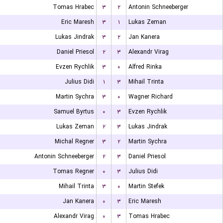
Tomas Hrabec
۳
۲
Antonin Schneeberger
Eric Maresh
۳
۱
Lukas Zeman
Lukas Jindrak
۳
۲
Jan Kanera
Daniel Priesol
۲
۳
Alexandr Virag
Evzen Rychlik
۳
۰
Alfred Rinka
Julius Didi
۱
۳
Mihail Trinta
Martin Sychra
۳
۰
Wagner Richard
Samuel Byrtus
۰
۳
Evzen Rychlik
Lukas Zeman
۲
۳
Lukas Jindrak
Michal Regner
۳
۲
Martin Sychra
Antonin Schneeberger
۲
۳
Daniel Priesol
Tomas Regner
۰
۳
Julius Didi
Mihail Trinta
۳
۰
Martin Stefek
Jan Kanera
۰
۳
Eric Maresh
Alexandr Virag
۰
۳
Tomas Hrabec