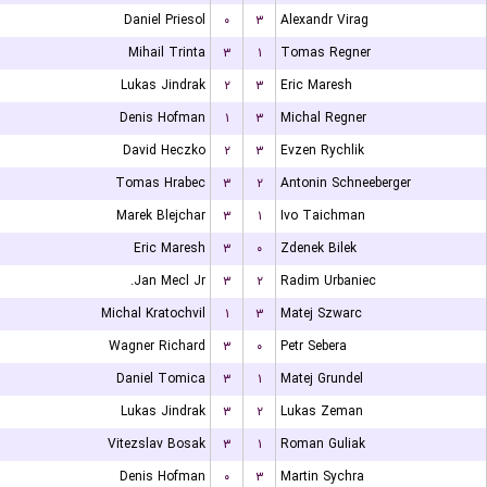
Daniel Priesol
۰
۳
Alexandr Virag
Mihail Trinta
۳
۱
Tomas Regner
Lukas Jindrak
۲
۳
Eric Maresh
Denis Hofman
۱
۳
Michal Regner
David Heczko
۲
۳
Evzen Rychlik
Tomas Hrabec
۳
۲
Antonin Schneeberger
Marek Blejchar
۳
۱
Ivo Taichman
Eric Maresh
۳
۰
Zdenek Bilek
Jan Mecl Jr.
۳
۲
Radim Urbaniec
Michal Kratochvil
۱
۳
Matej Szwarc
Wagner Richard
۳
۰
Petr Sebera
Daniel Tomica
۳
۱
Matej Grundel
Lukas Jindrak
۳
۲
Lukas Zeman
Vitezslav Bosak
۳
۱
Roman Guliak
Denis Hofman
۰
۳
Martin Sychra