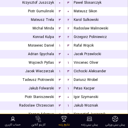
Krzysztof Juszczyk
۰
۳
Pawel Slosarczyk
Piotr Gumulinski
۳
۰
Mateusz Sikon
Mateusz Trela
۳
۲
Karol Sulkowski
Michal Minda
۳
۲
Radoslaw Malinowski
Konrad Kulpa
۳
۲
Grzegorz Poliniewicz
Morawiec Daniel
۱
۳
Rafal Wojcik
Adrian Spychala
۳
۰
Jacek Przewlocki
Wojciech Pytlas
۳
۱
Vincenec Oliver
Jacek Wieczerzak
۱
۳
Cichocki Aleksander
Tadeusz Piotrowski
۳
۲
Dariusz Wrobel
Jakub Folwarski
۳
۱
Petas Kacper
Piotr Staniszewski
۳
۰
Igor Szymanski
Radoslaw Chrzescian
۳
۱
Jakub Wozniak
Kacper Adamus
۲
۳
Krzysztof Juszczyk
Jaroslaw Rolak
۰
۳
Artur Szoltysek
پیش بینی ورزشی
پیش بینی زنده
نتایج زنده
کازینو آنلاین
حساب کاربری