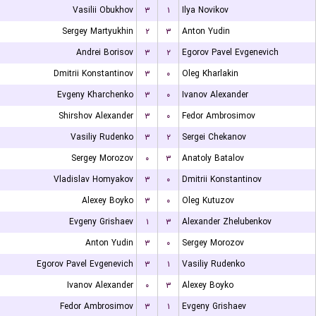
Vasilii Obukhov
۳
۱
Ilya Novikov
Sergey Martyukhin
۲
۳
Anton Yudin
Andrei Borisov
۳
۲
Egorov Pavel Evgenevich
Dmitrii Konstantinov
۳
۰
Oleg Kharlakin
Evgeny Kharchenko
۳
۰
Ivanov Alexander
Shirshov Alexander
۳
۰
Fedor Ambrosimov
Vasiliy Rudenko
۳
۲
Sergei Chekanov
Sergey Morozov
۰
۳
Anatoly Batalov
Vladislav Homyakov
۳
۰
Dmitrii Konstantinov
Alexey Boyko
۳
۰
Oleg Kutuzov
Evgeny Grishaev
۱
۳
Alexander Zhelubenkov
Anton Yudin
۳
۰
Sergey Morozov
Egorov Pavel Evgenevich
۳
۱
Vasiliy Rudenko
Ivanov Alexander
۰
۳
Alexey Boyko
Fedor Ambrosimov
۳
۱
Evgeny Grishaev