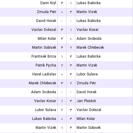
Darin Kryl
۳
۱
Lukas Babicka
Zmuda Petr
۰
۳
Martin Vizek
David Horak
-
-
Lukas Babicka
Vaclav Dolezal
۳
۱
Vaclav Kosar
Milan Kolar
۳
۰
Adam Svoboda
Martin Sobisek
۳
۲
Marek Chlebecek
Frantisek Briza
۱
۳
Lukas Babicka
Patrik Pycha
۲
۳
Martin Vizek
Havel Ladislav
۰
۳
Lubor Sulava
Marek Chlebecek
۳
۲
Zmuda Petr
Adam Svoboda
-
-
David Horak
Vaclav Kosar
۱
۳
Jan Pleskot
Lubor Sulava
۲
۳
Vaclav Dolezal
Lukas Babicka
۰
۳
Milan Kolar
Martin Vizek
۱
۳
Martin Sobisek