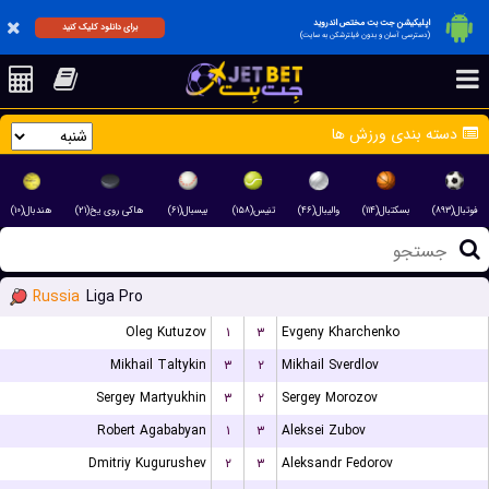
اپلیکیشن جت بت مختص اندروید
برای دانلود کلیک کنید
(دسترسی آسان و بدون فیلترشکن به سایت)
دسته بندی ورزش ها
فوتبال(۸۹۳)
بسکتبال(۱۱۴)
والیبال(۴۶)
تنیس(۱۵۸)
بیسبال(۶۱)
هاکی روی یخ(۲۱)
هندبال(۱۰)
Russia
Liga Pro
Oleg Kutuzov
۱
۳
Evgeny Kharchenko
Mikhail Taltykin
۳
۲
Mikhail Sverdlov
Sergey Martyukhin
۳
۲
Sergey Morozov
Robert Agababyan
۱
۳
Aleksei Zubov
Dmitriy Kugurushev
۲
۳
Aleksandr Fedorov