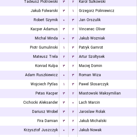
Tadeusz Piotrowski
۳
۲
Karol Sulkowski
Jakub Folwarski
۳
۱
Grzegorz Poliniewicz
Robert Szymik
۰
۳
Jan Orszulik
Kacper Adamus
۳
۲
Vincenec Oliver
Michal Minda
۰
۳
Jakub Wozniak
Piotr Gumulinski
۱
۳
Patryk Gamrot
Mateusz Trela
۲
۳
Artur Szoltysek
Konrad Kulpa
۳
۲
Maciej Domin
Adam Ruszkiewicz
۰
۳
Roman Wiza
Wojciech Pytlas
۱
۳
Pawel Slosarczyk
Petas Kacper
۳
۲
Miastowski Maksymilian
Cichocki Aleksander
۳
۰
Lach Marcin
Dariusz Wrobel
۳
۲
Jaroslaw Rolak
Fira Damian
۳
۲
Jakub Michalski
Krzysztof Juszczyk
۰
۳
Jakub Nowak