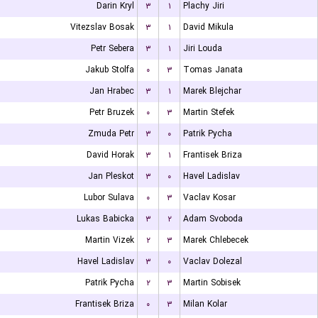
Darin Kryl
۳
۱
Plachy Jiri
Vitezslav Bosak
۳
۱
David Mikula
Petr Sebera
۳
۱
Jiri Louda
Jakub Stolfa
۰
۳
Tomas Janata
Jan Hrabec
۳
۱
Marek Blejchar
Petr Bruzek
۰
۳
Martin Stefek
Zmuda Petr
۳
۰
Patrik Pycha
David Horak
۳
۱
Frantisek Briza
Jan Pleskot
۳
۰
Havel Ladislav
Lubor Sulava
۰
۳
Vaclav Kosar
Lukas Babicka
۳
۲
Adam Svoboda
Martin Vizek
۲
۳
Marek Chlebecek
Havel Ladislav
۳
۰
Vaclav Dolezal
Patrik Pycha
۲
۳
Martin Sobisek
Frantisek Briza
۰
۳
Milan Kolar