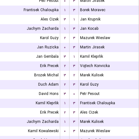
Petr Pesout
۰
۳
Martin Jirasek
Frantisek Chaloupka
۱
۳
Borek Moravec
Ales Cizek
۳
۱
Jan Krupnik
Jachym Zacharda
۱
۳
Jan Kocab
Karol Guzy
۲
۳
Mazurek Wieslaw
Jan Ruzicka
۰
۳
Martin Jirasek
Jan Gembala
۳
۱
Kamil Kleprlik
Erik Precek
۲
۳
Vojtech Konvicka
Brozek Michal
۳
۲
Marek Kulisek
Duch Adam
۲
۳
Karol Guzy
David Hons
۳
۰
Petr Pesout
Kamil Kleprlik
۱
۳
Frantisek Chaloupka
Erik Precek
۲
۳
Ales Cizek
Jachym Zacharda
۱
۳
Marek Kulisek
Kamil Kowalewski
۰
۳
Mazurek Wieslaw