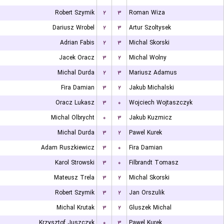
Robert Szymik
۲
۳
Roman Wiza
Dariusz Wrobel
۲
۳
Artur Szoltysek
Adrian Fabis
۲
۳
Michal Skorski
Jacek Oracz
۳
۲
Michal Wolny
Michal Durda
۲
۳
Mariusz Adamus
Fira Damian
۳
۲
Jakub Michalski
Oracz Lukasz
۳
۰
Wojciech Wojtaszczyk
Michal Olbrycht
۰
۳
Jakub Kuzmicz
Michal Durda
۳
۲
Pawel Kurek
Adam Ruszkiewicz
۳
۰
Fira Damian
Karol Strowski
۳
۰
Filbrandt Tomasz
Mateusz Trela
۳
۲
Michal Skorski
Robert Szymik
۳
۲
Jan Orszulik
Michal Krutak
۳
۲
Gluszek Michal
Krzysztof Juszczyk
۰
۳
Pawel Kurek