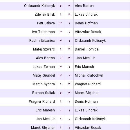
Oleksandr Kolisnyk
۲
۳
Ales Barton
Zdenek Bilek
۱
۳
Lukas Jindrak
Petr Sebera
۳
۱
Denis Hofman
Ivo Taichman
۳
۰
Vitezslav Bosak
Radim Urbaniec
۳
۱
Oleksandr Kolisnyk
Matej Szwarc
۱
۳
Daniel Tomica
Ales Barton
۰
۳
Jan Mecl Jr.
Lukas Zeman
۳
۱
Eric Maresh
Matej Grundel
۳
۰
Michal Kratochvil
Martin Sychra
۱
۳
Wagner Richard
Roman Guliak
۲
۳
Marek Blejchar
Wagner Richard
۱
۰
Denis Hofman
Eric Maresh
۰
۱
Lukas Jindrak
Jan Mecl Jr.
۱
۰
Oleksandr Kolisnyk
Marek Blejchar
۱
۰
Vitezslav Bosak