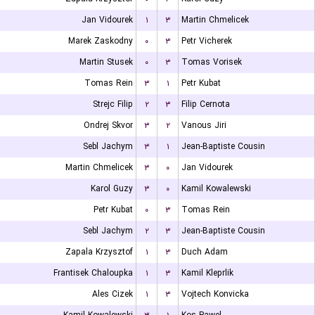
Jan Vidourek
۱
۳
Martin Chmelicek
Marek Zaskodny
۰
۳
Petr Vicherek
Martin Stusek
۰
۳
Tomas Vorisek
Tomas Rein
۳
۱
Petr Kubat
Strejc Filip
۲
۳
Filip Cernota
Ondrej Skvor
۳
۲
Vanous Jiri
Sebl Jachym
۳
۱
Jean-Baptiste Cousin
Martin Chmelicek
۳
۰
Jan Vidourek
Karol Guzy
۳
۰
Kamil Kowalewski
Petr Kubat
۰
۳
Tomas Rein
Sebl Jachym
۲
۳
Jean-Baptiste Cousin
Zapala Krzysztof
۱
۳
Duch Adam
Frantisek Chaloupka
۱
۳
Kamil Kleprlik
Ales Cizek
۱
۳
Vojtech Konvicka