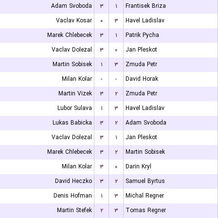
Adam Svoboda
۳
۱
Frantisek Briza
Vaclav Kosar
۰
۳
Havel Ladislav
Marek Chlebecek
۳
۱
Patrik Pycha
Vaclav Dolezal
۳
۰
Jan Pleskot
Martin Sobisek
۱
۳
Zmuda Petr
Milan Kolar
-
-
David Horak
Martin Vizek
۳
۲
Zmuda Petr
Lubor Sulava
۱
۳
Havel Ladislav
Lukas Babicka
۳
۲
Adam Svoboda
Vaclav Dolezal
۳
۱
Jan Pleskot
Marek Chlebecek
۳
۲
Martin Sobisek
Milan Kolar
۳
۰
Darin Kryl
David Heczko
۳
۲
Samuel Byrtus
Denis Hofman
۱
۳
Michal Regner
Martin Stefek
۲
۳
Tomas Regner