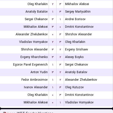
Oleg Kharlakin
۲
۳
Mikhailov Aleksei
Anatoly Batalov
۱
۳
Sergey Martyukhin
Sergei Chekanov
۳
۱
Andrei Borisov
Mikhailov Aleksei
۳
۰
Dmitrii Konstantinov
Alexander Zhelubenkov
۰
۳
Shirshov Alexander
Vladislav Homyakov
۲
۳
Oleg Kharlakin
Shirshov Alexander
۳
۲
Evgeny Grishaev
Evgeny Kharchenko
۳
۲
Alexey Boyko
Egorov Pavel Evgenevich
۱
۳
Sergei Chekanov
Anton Yudin
۳
۲
Anatoly Batalov
Fedor Ambrosimov
۱
۲
Alexander Zhelubenkov
Ivanov Alexander
۱
۳
Oleg Kutuzov
Oleg Kharlakin
۰
۳
Dmitrii Konstantinov
Mikhailov Aleksei
۰
۱
Vladislav Homyakov