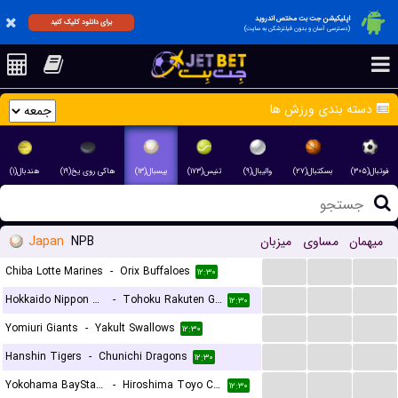
اپلیکیشن جت بت مختص اندروید
برای دانلود کلیک کنید
(دسترسی آسان و بدون فیلترشکن به سایت)
دسته بندی ورزش ها
فوتبال(۳۰۵)
بسکتبال(۲۷)
والیبال(۹)
تنیس(۱۷۳)
بیسبال(۱۳)
هاکی روی یخ(۱۹)
هندبال(۱)
Japan
NPB
میزبان
مساوی
میهمان
...
...
...
Chiba Lotte Marines
-
Orix Buffaloes
۱۲:۳۰
...
...
...
Hokkaido Nippon Ham Fighters
-
Tohoku Rakuten Golden Eagles
۱۲:۳۰
...
...
...
Yomiuri Giants
-
Yakult Swallows
۱۲:۳۰
...
...
...
Hanshin Tigers
-
Chunichi Dragons
۱۲:۳۰
...
...
...
Yokohama BayStars
-
Hiroshima Toyo Carp
۱۲:۳۰