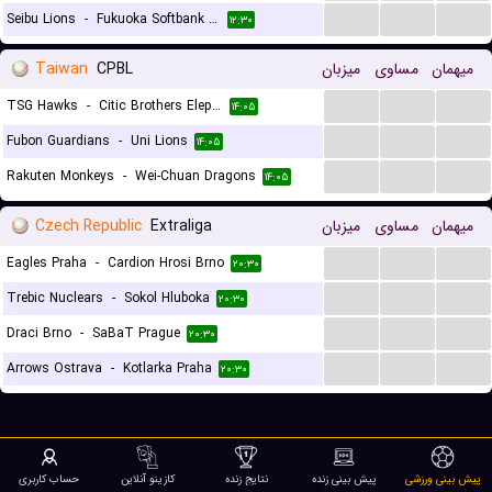
...
...
...
Seibu Lions
-
Fukuoka Softbank Hawks
۱۲:۳۰
Taiwan
CPBL
میزبان
مساوی
میهمان
...
...
...
TSG Hawks
-
Citic Brothers Elephants
۱۴:۰۵
...
...
...
Fubon Guardians
-
Uni Lions
۱۴:۰۵
...
...
...
Rakuten Monkeys
-
Wei-Chuan Dragons
۱۴:۰۵
Czech Republic
Extraliga
میزبان
مساوی
میهمان
...
...
...
Eagles Praha
-
Cardion Hrosi Brno
۲۰:۳۰
...
...
...
Trebic Nuclears
-
Sokol Hluboka
۲۰:۳۰
...
...
...
Draci Brno
-
SaBaT Prague
۲۰:۳۰
...
...
...
Arrows Ostrava
-
Kotlarka Praha
۲۰:۳۰
پیش بینی ورزشی
پیش بینی زنده
نتایج زنده
کازینو آنلاین
حساب کاربری