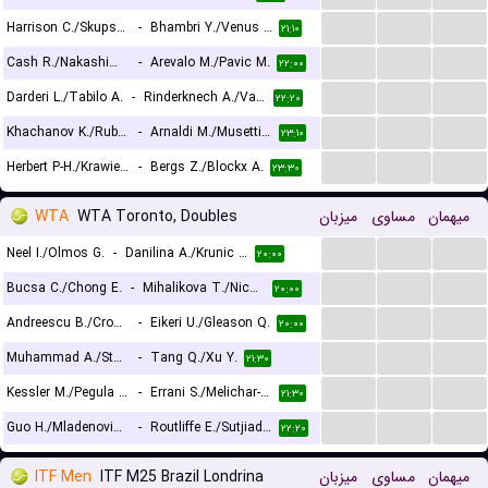
...
...
...
Harrison C./Skupski N.
-
Bhambri Y./Venus M.
۲۱:۱۰
...
...
...
Cash R./Nakashima B.
-
Arevalo M./Pavic M.
۲۲:۰۰
...
...
...
Darderi L./Tabilo A.
-
Rinderknech A./Vacherot V.
۲۲:۲۰
...
...
...
Khachanov K./Rublev A.
-
Arnaldi M./Musetti L.
۲۳:۱۰
...
...
...
Herbert P-H./Krawietz K.
-
Bergs Z./Blockx A.
۲۳:۳۰
WTA
WTA Toronto, Doubles
میزبان
مساوی
میهمان
...
...
...
Neel I./Olmos G.
-
Danilina A./Krunic A.
۲۰:۰۰
...
...
...
Bucsa C./Chong E.
-
Mihalikova T./Nicholls O.
۲۰:۰۰
...
...
...
Andreescu B./Cross K.
-
Eikeri U./Gleason Q.
۲۰:۰۰
...
...
...
Muhammad A./Stollar F.
-
Tang Q./Xu Y.
۲۱:۳۰
...
...
...
Kessler M./Pegula J.
-
Errani S./Melichar-Martinez N.
۲۱:۳۰
...
...
...
Guo H./Mladenovic K.
-
Routliffe E./Sutjiadi A.
۲۲:۲۰
ITF Men
ITF M25 Brazil Londrina
میزبان
مساوی
میهمان