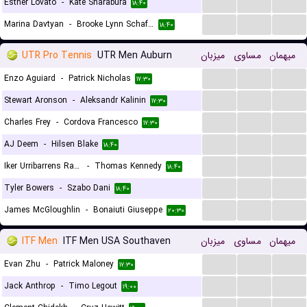
...
...
...
Esther Lovato
-
Kate Sharabura
۱۸:۴۰
...
...
...
Marina Davtyan
-
Brooke Lynn Schafer
۱۸:۴۰
UTR Pro Tennis
UTR Men Auburn
میزبان
مساوی
میهمان
...
...
...
Enzo Aguiard
-
Patrick Nicholas
۱۷:۳۰
...
...
...
Stewart Aronson
-
Aleksandr Kalinin
۱۷:۳۰
...
...
...
Charles Frey
-
Cordova Francesco
۱۷:۳۰
...
...
...
AJ Deem
-
Hilsen Blake
۱۸:۴۰
...
...
...
Iker Urribarrens Ramirez
-
Thomas Kennedy
۱۸:۴۰
...
...
...
Tyler Bowers
-
Szabo Dani
۱۸:۴۰
...
...
...
James McGloughlin
-
Bonaiuti Giuseppe
۲۰:۳۰
ITF Men
ITF Men USA Southaven
میزبان
مساوی
میهمان
...
...
...
Evan Zhu
-
Patrick Maloney
۱۷:۳۰
...
...
...
Jack Anthrop
-
Timo Legout
۱۹:۰۰