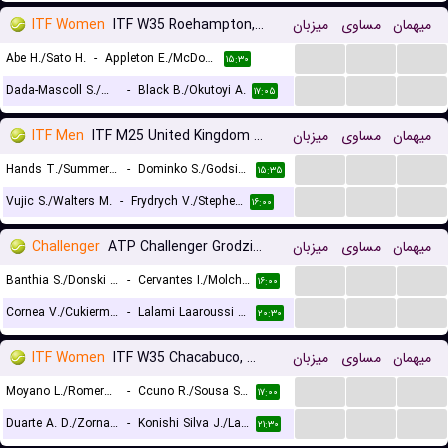
ITF Women
ITF W35 Roehampton, Doubles
میزبان
مساوی
میهمان
...
...
...
Abe H./Sato H.
-
Appleton E./McDonald E.
۱۵:۳۰
...
...
...
Dada-Mascoll S./Maloney E.
-
Black B./Okutoyi A.
۱۷:۰۵
ITF Men
ITF M25 United Kingdom Roehampton, Doubles
میزبان
مساوی
میهمان
...
...
...
Hands T./Summers M.
-
Dominko S./Godsick N.
۱۵:۳۵
...
...
...
Vujic S./Walters M.
-
Frydrych V./Stephens Z.
۱۶:۰۰
Challenger
ATP Challenger Grodzisk Mazowiecki, Doubles
میزبان
مساوی
میهمان
...
...
...
Banthia S./Donski A.
-
Cervantes I./Molchanov D.
۱۶:۰۰
...
...
...
Cornea V./Cukierman D.
-
Lalami Laaroussi Y./Pieczonka F.
۲۰:۳۰
ITF Women
ITF W35 Chacabuco, Doubles
میزبان
مساوی
میهمان
...
...
...
Moyano L./Romero C.
-
Ccuno R./Sousa Salazar N.
۱۷:۰۰
...
...
...
Duarte A. D./Zornada E.
-
Konishi Silva J./Labrana F.
۲۱:۳۰