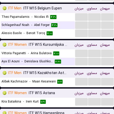
ITF Men
ITF M15 Belgium Eupen
میزبان
مساوی
میهمان
...
...
...
Theo Papamalamis
-
Nicolas Ifi
۱۴:۳۰
...
...
...
Schlagenhauf Noah
-
Abel Forger
۱۴:۳۰
...
...
...
Alessio Basile
-
Benoit Torcq
۱۷:۰۰
ITF Women
ITF W15 Kursumlijska Banja
میزبان
مساوی
میهمان
...
...
...
Vittoria Paganetti
-
Arina Bulatova
۱۲:۰۰
...
...
...
Aya El Aouni
-
Denislava Glushkova
۱۲:۳۰
ITF Men
ITF M15 Kazakhstan Astana
میزبان
مساوی
میهمان
...
...
...
Alibek Kachmazov
-
Maan Kesarwani
۱۱:۲۲
ITF Women
ITF W15 Astana
میزبان
مساوی
میهمان
...
...
...
Kira Bataikina
-
Irem Kurt
۱۱:۳۰
ITF Women
ITF W15 Hameenlinna
میزبان
مساوی
میهمان