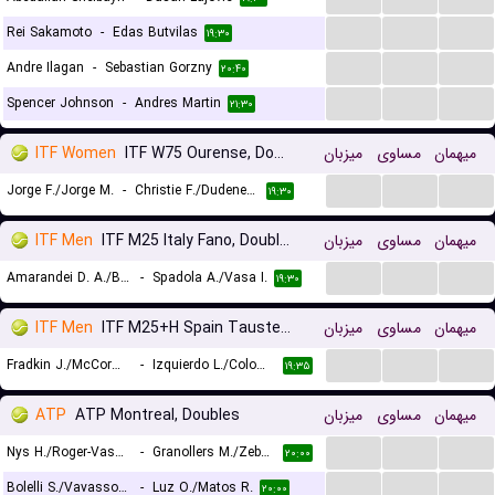
...
...
...
Rei Sakamoto
-
Edas Butvilas
۱۹:۳۰
...
...
...
Andre Ilagan
-
Sebastian Gorzny
۲۰:۴۰
...
...
...
Spencer Johnson
-
Andres Martin
۲۱:۳۰
ITF Women
ITF W75 Ourense, Doubles
میزبان
مساوی
میهمان
...
...
...
Jorge F./Jorge M.
-
Christie F./Dudeney A.
۱۹:۳۰
ITF Men
ITF M25 Italy Fano, Doubles
میزبان
مساوی
میهمان
...
...
...
Amarandei D. A./Berto L.
-
Spadola A./Vasa I.
۱۹:۳۰
ITF Men
ITF M25+H Spain Tauste, Doubles
میزبان
مساوی
میهمان
...
...
...
Fradkin J./McCormick T.
-
Izquierdo L./Colombo A.
۱۹:۳۵
ATP
ATP Montreal, Doubles
میزبان
مساوی
میهمان
...
...
...
Nys H./Roger-Vasselin E.
-
Granollers M./Zeballos H.
۲۰:۰۰
...
...
...
Bolelli S./Vavassori A.
-
Luz O./Matos R.
۲۰:۰۰