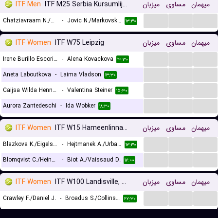
ITF Men
ITF M25 Serbia Kursumlijska Banja, Doubles
میزبان
مساوی
میهمان
...
...
...
Chatziavraam N./Kountourakis I.
-
Jovic N./Markovski O.
۱۳:۳۰
ITF Women
ITF W75 Leipzig
میزبان
مساوی
میهمان
...
...
...
Irene Burillo Escorihuela
-
Alena Kovackova
۱۳:۳۰
...
...
...
Aneta Laboutkova
-
Laima Vladson
۱۳:۳۰
...
...
...
Caijsa Wilda Hennemann
-
Valentina Steiner
۱۵:۳۰
...
...
...
Aurora Zantedeschi
-
Ida Wobker
۱۸:۳۰
ITF Women
ITF W15 Hameenlinna, Doubles
میزبان
مساوی
میهمان
...
...
...
Blazkova K./Eigelsbach E. V.
-
Hejtmanek A./Urbanova L.
۱۳:۳۰
...
...
...
Blomqvist C./Heinonen I.
-
Biot A./Vaissaud D.
۱۷:۰۰
ITF Women
ITF W100 Landisville, Doubles
میزبان
مساوی
میهمان
...
...
...
Crawley F./Daniel J.
-
Broadus S./Collins K.
۲۲:۳۰