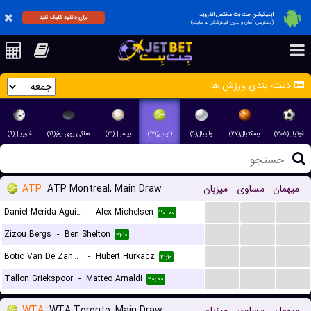
اپلیکیشن جت بت مختص اندروید
برای دانلود کلیک کنید
(دسترسی آسان و بدون فیلترشکن به سایت)
دسته بندی ورزش ها
فوتبال(۳۰۵)
بسکتبال(۲۷)
والیبال(۹)
تنیس(۱۷۱)
بیسبال(۱۳)
هاکی روی یخ(۱۹)
فلوربال(۹)
ATP
ATP Montreal, Main Draw
میزبان
مساوی
میهمان
...
...
...
Daniel Merida Aguilar
-
Alex Michelsen
۲۰:۰۰
...
...
...
Zizou Bergs
-
Ben Shelton
۲۱:۱۰
...
...
...
Botic Van De Zandschulp
-
Hubert Hurkacz
۲۱:۱۰
...
...
...
Tallon Griekspoor
-
Matteo Arnaldi
۲۰:۰۰
WTA
WTA Toronto, Main Draw
میزبان
مساوی
میهمان