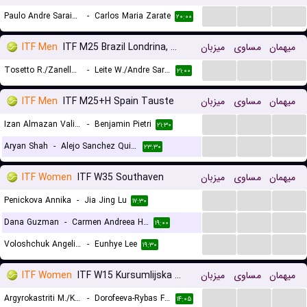
...
...
...
Paulo Andre Saraiva Dos Santos
-
Carlos Maria Zarate
۲۰:۰۰
ITF Men
ITF M25 Brazil Londrina, Doubles
میزبان
مساوی
میهمان
...
...
...
Tosetto R./Zanellato N.
-
Leite W./Andre Saraiva Dos Santos P.
۲۱:۰۰
ITF Men
ITF M25+H Spain Tauste
میزبان
مساوی
میهمان
...
...
...
Izan Almazan Valiente
-
Benjamin Pietri
۲۱:۳۰
...
...
...
Aryan Shah
-
Alejo Sanchez Quilez
۲۳:۳۰
ITF Women
ITF W35 Southaven
میزبان
مساوی
میهمان
...
...
...
Penickova Annika
-
Jia Jing Lu
۱۷:۳۰
...
...
...
Dana Guzman
-
Carmen Andreea Herea
۱۹:۰۰
...
...
...
Voloshchuk Angelina
-
Eunhye Lee
۱۹:۳۰
ITF Women
ITF W15 Kursumlijska Banja, Doubles
میزبان
مساوی
میهمان
...
...
...
Argyrokastriti M./Korokozidi E.
-
Dorofeeva-Rybas F./Panshina V.
۱۴:۰۵