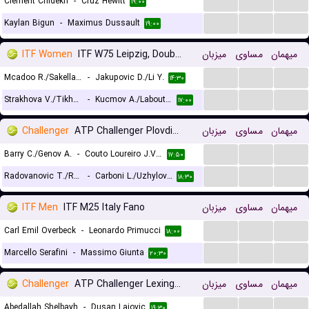
...
...
...
Clement Chidekh
-
Cruz Hewitt
۱۹:۰۰
...
...
...
Kaylan Bigun
-
Maximus Dussault
۱۹:۰۰
ITF Women
ITF W75 Leipzig, Doubles
میزبان
مساوی
میهمان
...
...
...
Mcadoo R./Sakellaridi S.
-
Jakupovic D./Li Y.
۱۴:۳۰
...
...
...
Strakhova V./Tikhonova A.
-
Kucmov A./Laboutkova A.
۱۷:۰۰
Challenger
ATP Challenger Plovdiv 2 Doubles
میزبان
مساوی
میهمان
...
...
...
Barry C./Genov A.
-
Couto Loureiro J.V./Ribeiro E.
۱۷:۵۰
...
...
...
Radovanovic T./Rolland De Ravel C.
-
Carboni L./Uzhylovskyi V.
۱۸:۳۰
ITF Men
ITF M25 Italy Fano
میزبان
مساوی
میهمان
...
...
...
Carl Emil Overbeck
-
Leonardo Primucci
۱۸:۰۰
...
...
...
Marcello Serafini
-
Massimo Giunta
۲۰:۳۰
Challenger
ATP Challenger Lexington, Main Draw
میزبان
مساوی
میهمان
...
...
...
Abedallah Shelbayh
-
Dusan Lajovic
۱۹:۳۰