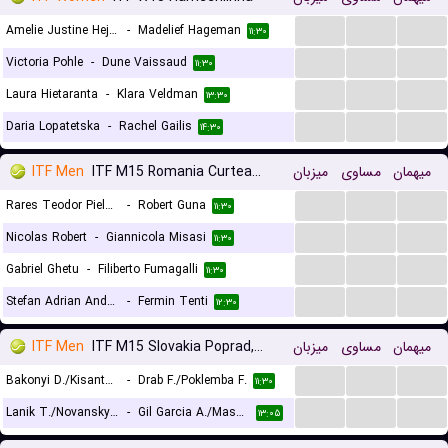
...
...
...
Amelie Justine Hejtmanek
-
Madelief Hageman
۱۱:۳۰
...
...
...
Victoria Pohle
-
Dune Vaissaud
۱۱:۳۰
...
...
...
Laura Hietaranta
-
Klara Veldman
۱۳:۳۰
...
...
...
Daria Lopatetska
-
Rachel Gailis
۱۴:۳۰
ITF Men
ITF M15 Romania Curtea de Arges
میزبان
مساوی
میهمان
...
...
...
Rares Teodor Pieleanu
-
Robert Guna
۱۱:۳۰
...
...
...
Nicolas Robert
-
Giannicola Misasi
۱۱:۳۰
...
...
...
Gabriel Ghetu
-
Filiberto Fumagalli
۱۱:۳۰
...
...
...
Stefan Adrian Andreescu
-
Fermin Tenti
۱۲:۳۰
ITF Men
ITF M15 Slovakia Poprad, Doubles
میزبان
مساوی
میهمان
...
...
...
Bakonyi D./Kisantal B.
-
Drab F./Poklemba F.
۱۱:۳۰
...
...
...
Lanik T./Novansky M.
-
Gil Garcia A./Mashtakov N.
۱۳:۰۵