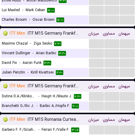
...
...
...
Emile Hudd
-
Anton Matusevich
۱۳:۳۰
...
...
...
Lui Maxted
-
Mark Ceban
۱۵:۰۰
...
...
...
Charles Broom
-
Oscar Brown
۱۵:۰۰
ITF Men
ITF M15 Germany Frankfurt
میزبان
مساوی
میهمان
...
...
...
Maxime Chazal
-
Ziga Sesko
۱۲:۳۰
...
...
...
Vincent Dullinger
-
Arian Barbic
۱۳:۳۰
...
...
...
David Fix
-
Aaron Funk
۱۳:۳۰
...
...
...
Julien Penzlin
-
Kirill Kivattsev
۱۶:۳۰
ITF Men
ITF M15 Germany Frankfurt, Doubles
میزبان
مساوی
میهمان
...
...
...
Dutine D.A./Klinkov M.
-
Haupt H./Maute J.
۱۲:۳۰
...
...
...
Branchetti G./Ilic J.
-
Barbic A./Hopfe F.
۱۹:۰۰
ITF Men
ITF M15 Romania Curtea de Arges, Doubles
میزبان
مساوی
میهمان
...
...
...
Garbero F. F./Sciahbasi M.
-
Ferrari F./Valle F.
۱۳:۰۵