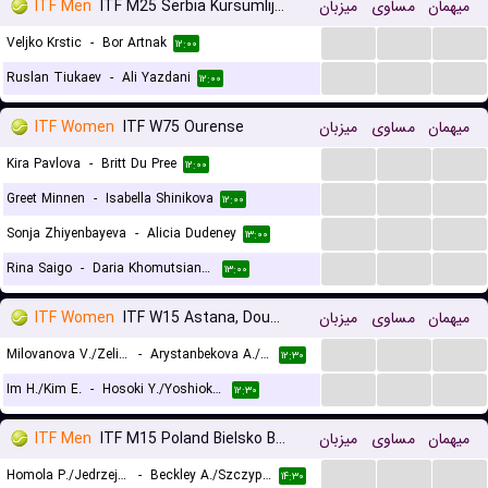
ITF Men
ITF M25 Serbia Kursumlijska Banja
میزبان
مساوی
میهمان
...
...
...
Veljko Krstic
-
Bor Artnak
۱۲:۰۰
...
...
...
Ruslan Tiukaev
-
Ali Yazdani
۱۲:۰۰
ITF Women
ITF W75 Ourense
میزبان
مساوی
میهمان
...
...
...
Kira Pavlova
-
Britt Du Pree
۱۲:۰۰
...
...
...
Greet Minnen
-
Isabella Shinikova
۱۲:۰۰
...
...
...
Sonja Zhiyenbayeva
-
Alicia Dudeney
۱۳:۰۰
...
...
...
Rina Saigo
-
Daria Khomutsianskaya
۱۳:۰۰
ITF Women
ITF W15 Astana, Doubles
میزبان
مساوی
میهمان
...
...
...
Milovanova V./Zelinskaya D.
-
Arystanbekova A./Dyussebay I.
۱۲:۳۰
...
...
...
Im H./Kim E.
-
Hosoki Y./Yoshioka K.
۱۲:۳۰
ITF Men
ITF M15 Poland Bielsko Biala, Doubles
میزبان
مساوی
میهمان
...
...
...
Homola P./Jedrzejczak J.
-
Beckley A./Szczypka M.
۱۴:۳۰