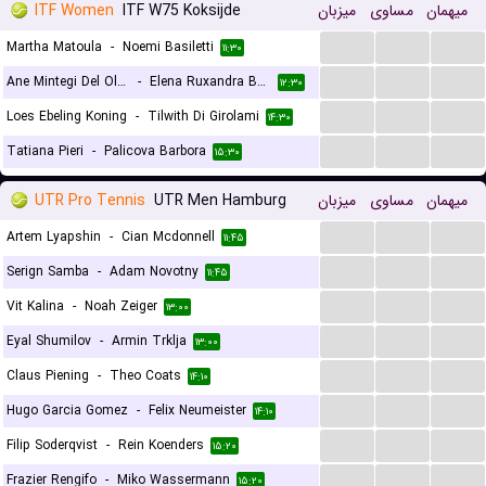
ITF Women
ITF W75 Koksijde
میزبان
مساوی
میهمان
...
...
...
Martha Matoula
-
Noemi Basiletti
۱۱:۳۰
...
...
...
Ane Mintegi Del Olmo
-
Elena Ruxandra Bertea
۱۲:۳۰
...
...
...
Loes Ebeling Koning
-
Tilwith Di Girolami
۱۴:۳۰
...
...
...
Tatiana Pieri
-
Palicova Barbora
۱۵:۳۰
UTR Pro Tennis
UTR Men Hamburg
میزبان
مساوی
میهمان
...
...
...
Artem Lyapshin
-
Cian Mcdonnell
۱۱:۴۵
...
...
...
Serign Samba
-
Adam Novotny
۱۱:۴۵
...
...
...
Vit Kalina
-
Noah Zeiger
۱۳:۰۰
...
...
...
Eyal Shumilov
-
Armin Trklja
۱۳:۰۰
...
...
...
Claus Piening
-
Theo Coats
۱۴:۱۰
...
...
...
Hugo Garcia Gomez
-
Felix Neumeister
۱۴:۱۰
...
...
...
Filip Soderqvist
-
Rein Koenders
۱۵:۲۰
...
...
...
Frazier Rengifo
-
Miko Wassermann
۱۵:۲۰