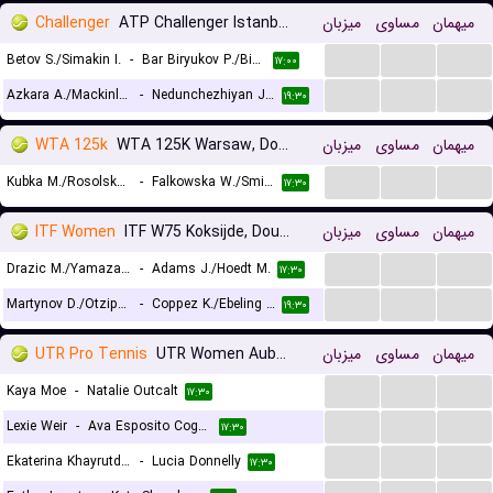
Challenger
ATP Challenger Istanbul, Doubles
میزبان
مساوی
میهمان
...
...
...
Betov S./Simakin I.
-
Bar Biryukov P./Binda A.
۱۷:۰۰
...
...
...
Azkara A./Mackinlay J.
-
Nedunchezhiyan J./Wang A.
۱۹:۳۰
WTA 125k
WTA 125K Warsaw, Doubles
میزبان
مساوی
میهمان
...
...
...
Kubka M./Rosolska A.
-
Falkowska W./Smith A.
۱۷:۳۰
ITF Women
ITF W75 Koksijde, Doubles
میزبان
مساوی
میهمان
...
...
...
Drazic M./Yamazaki I.
-
Adams J./Hoedt M.
۱۷:۳۰
...
...
...
Martynov D./Otzipka J.
-
Coppez K./Ebeling Koning L.
۱۹:۳۰
UTR Pro Tennis
UTR Women Auburn
میزبان
مساوی
میهمان
...
...
...
Kaya Moe
-
Natalie Outcalt
۱۷:۳۰
...
...
...
Lexie Weir
-
Ava Esposito Cogan
۱۷:۳۰
...
...
...
Ekaterina Khayrutdinova
-
Lucia Donnelly
۱۷:۳۰