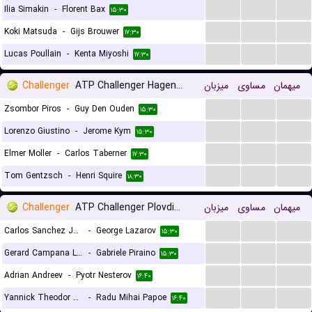
...
...
...
Ilia Simakin
-
Florent Bax
۱۵:۳۰
...
...
...
Koki Matsuda
-
Gijs Brouwer
۱۷:۳۰
...
...
...
Lucas Poullain
-
Kenta Miyoshi
۱۷:۳۰
Challenger
ATP Challenger Hagen, Main Draw
میزبان
مساوی
میهمان
...
...
...
Zsombor Piros
-
Guy Den Ouden
۱۵:۳۰
...
...
...
Lorenzo Giustino
-
Jerome Kym
۱۵:۳۰
...
...
...
Elmer Moller
-
Carlos Taberner
۱۷:۳۰
...
...
...
Tom Gentzsch
-
Henri Squire
۱۸:۳۰
Challenger
ATP Challenger Plovdiv 2, Main Draw
میزبان
مساوی
میهمان
...
...
...
Carlos Sanchez Jover
-
George Lazarov
۱۵:۳۰
...
...
...
Gerard Campana Lee
-
Gabriele Piraino
۱۵:۳۰
...
...
...
Adrian Andreev
-
Pyotr Nesterov
۱۶:۴۰
...
...
...
Yannick Theodor Alexandrescou
-
Radu Mihai Papoe
۱۶:۴۰