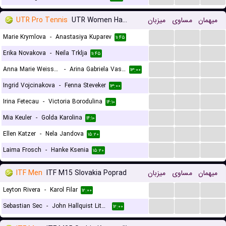
UTR Pro Tennis
UTR Women Hamburg
میزبان
مساوی
میهمان
...
...
...
Marie Krymlova
-
Anastasiya Kuparev
۱۱:۴۵
...
...
...
Erika Novakova
-
Neila Trklja
۱۱:۴۵
...
...
...
Anna Marie Weissheim
-
Arina Gabriela Vasilescu
۱۳:۰۰
...
...
...
Ingrid Vojcinakova
-
Fenna Steveker
۱۳:۰۰
...
...
...
Irina Fetecau
-
Victoria Borodulina
۱۴:۱۰
...
...
...
Mia Keuler
-
Golda Karolina
۱۴:۱۰
...
...
...
Ellen Katzer
-
Nela Jandova
۱۵:۲۰
...
...
...
Laima Frosch
-
Hanke Ksenia
۱۵:۲۰
ITF Men
ITF M15 Slovakia Poprad
میزبان
مساوی
میهمان
...
...
...
Leyton Rivera
-
Karol Filar
۱۲:۰۰
...
...
...
Sebastian Sec
-
John Hallquist Lithen
۱۲:۰۰