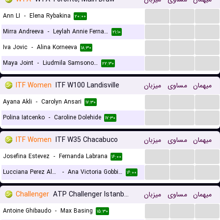
...
...
...
Ann LI
-
Elena Rybakina
۲۰:۰۰
...
...
...
Mirra Andreeva
-
Leylah Annie Fernandez
۲۱:۱۰
...
...
...
Iva Jovic
-
Alina Korneeva
۱۸:۳۰
...
...
...
Maya Joint
-
Liudmila Samsonova
۲۲:۳۰
ITF Women
ITF W100 Landisville
میزبان
مساوی
میهمان
...
...
...
Ayana Akli
-
Carolyn Ansari
۱۷:۳۰
...
...
...
Polina Iatcenko
-
Caroline Dolehide
۱۷:۳۰
ITF Women
ITF W35 Chacabuco
میزبان
مساوی
میهمان
...
...
...
Josefina Estevez
-
Fernanda Labrana
۱۶:۰۰
...
...
...
Lucciana Perez Alarcon
-
Ana Victoria Gobbi Monllau
۱۶:۰۰
Challenger
ATP Challenger Istanbul, Main Draw
میزبان
مساوی
میهمان
...
...
...
Antoine Ghibaudo
-
Max Basing
۱۵:۳۰