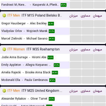
...
...
...
Fondriest M./Keremedchiev N.
-
Kasperski A./Plenkiewicz H.
۱۴:۳۰
ITF Men
ITF M15 Poland Bielsko Biala
میزبان
مساوی
میهمان
...
...
...
Gregor Hausberger
-
Alec Beckley
۱۲:۳۰
...
...
...
Vladyslav Orlov
-
Wojciech Marek
۱۲:۳۰
...
...
...
Marcel Zielinski
-
Michael Savano
۱۳:۳۰
ITF Women
ITF W35 Roehampton
میزبان
مساوی
میهمان
...
...
...
Jodie Anna Burrage
-
Hiromi Abe
۱۲:۳۰
...
...
...
Emily Appleton
-
Allegra Korpanec Davies
۱۲:۳۰
...
...
...
Amelia Rajecki
-
Brooke Anna Black
۱۳:۳۰
...
...
...
Mcdonald Ella
-
Paula Cembranos
۱۳:۳۰
ITF Men
ITF M25 United Kingdom Roehampton
میزبان
مساوی
میهمان
...
...
...
Alexander Rybakov
-
Oliver Tarvet
۱۲:۳۰