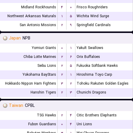
Midland Rockhounds
۴
۰
Frisco Roughriders
Northwest Arkansas Naturals
۱
۵
Wichita Wind Surge
San Antonio Missions
۲
۹
Springfield Cardinals
Japan
NPB
Yomiuri Giants
۰
۱
Yakult Swallows
Chiba Lotte Marines
۲
۶
Orix Buffaloes
Seibu Lions
۲
۵
Fukuoka Softbank Hawks
Yokohama BayStars
۲
۱
Hiroshima Toyo Carp
Hokkaido Nippon Ham Fighters
۳
۲
Tohoku Rakuten Golden Eagles
Hanshin Tigers
۲
۳
Chunichi Dragons
Taiwan
CPBL
TSG Hawks
۲
۴
Citic Brothers Elephants
Fubon Guardians
۰
۴
Uni Lions