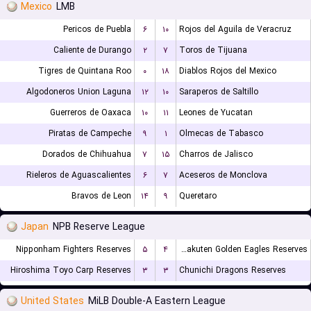
Mexico
LMB
Pericos de Puebla
۶
۱۰
Rojos del Aguila de Veracruz
Caliente de Durango
۲
۷
Toros de Tijuana
Tigres de Quintana Roo
۰
۱۸
Diablos Rojos del Mexico
Algodoneros Union Laguna
۱۲
۱۰
Saraperos de Saltillo
Guerreros de Oaxaca
۱۰
۱۱
Leones de Yucatan
Piratas de Campeche
۹
۱
Olmecas de Tabasco
Dorados de Chihuahua
۷
۱۵
Charros de Jalisco
Rieleros de Aguascalientes
۶
۷
Aceseros de Monclova
Bravos de Leon
۱۴
۹
Queretaro
Japan
NPB Reserve League
Nipponham Fighters Reserves
۵
۴
Tohoku Rakuten Golden Eagles Reserves
Hiroshima Toyo Carp Reserves
۳
۳
Chunichi Dragons Reserves
United States
MiLB Double-A Eastern League