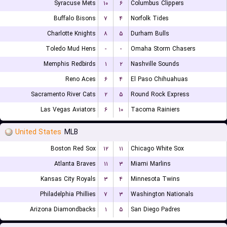
Syracuse Mets
۱۰
۶
Columbus Clippers
Buffalo Bisons
۷
۴
Norfolk Tides
Charlotte Knights
۸
۵
Durham Bulls
Toledo Mud Hens
-
-
Omaha Storm Chasers
Memphis Redbirds
۱
۲
Nashville Sounds
Reno Aces
۶
۴
El Paso Chihuahuas
Sacramento River Cats
۲
۵
Round Rock Express
Las Vegas Aviators
۶
۱۰
Tacoma Rainiers
United States
MLB
Boston Red Sox
۱۲
۱۱
Chicago White Sox
Atlanta Braves
۱۱
۳
Miami Marlins
Kansas City Royals
۳
۴
Minnesota Twins
Philadelphia Phillies
۷
۳
Washington Nationals
Arizona Diamondbacks
۱
۵
San Diego Padres