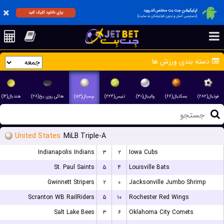
اپلیکیشن جت بت مختص اندروید
برای دانلود کلیک کنید
(دسترسی آسان و بدون فیلترشکن به سایت)
دسته بندی ورزش ها
فوتبال(۲۸۲)
بسکتبال(۶۶)
والیبال(۳۰)
تنیس(۲۲۴)
بیسبال(۵۳)
هاکی روی یخ(۲۸)
هندبال(۱۴)
United States
MiLB Triple-A
Indianapolis Indians
۳
۲
Iowa Cubs
St. Paul Saints
۵
۴
Louisville Bats
Gwinnett Stripers
۲
۰
Jacksonville Jumbo Shrimp
Scranton WB RailRiders
۵
۱۰
Rochester Red Wings
Salt Lake Bees
۳
۶
Oklahoma City Comets