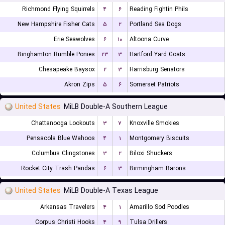
Richmond Flying Squirrels
۴
۶
Reading Fightin Phils
New Hampshire Fisher Cats
۵
۲
Portland Sea Dogs
Erie Seawolves
۶
۱۰
Altoona Curve
Binghamton Rumble Ponies
۲۳
۳
Hartford Yard Goats
Chesapeake Baysox
۲
۳
Harrisburg Senators
Akron Zips
۵
۶
Somerset Patriots
United States
MiLB Double-A Southern League
Chattanooga Lookouts
۳
۷
Knoxville Smokies
Pensacola Blue Wahoos
۴
۱
Montgomery Biscuits
Columbus Clingstones
۳
۲
Biloxi Shuckers
Rocket City Trash Pandas
۶
۳
Birmingham Barons
United States
MiLB Double-A Texas League
Arkansas Travelers
۴
۱
Amarillo Sod Poodles
Corpus Christi Hooks
۴
۹
Tulsa Drillers