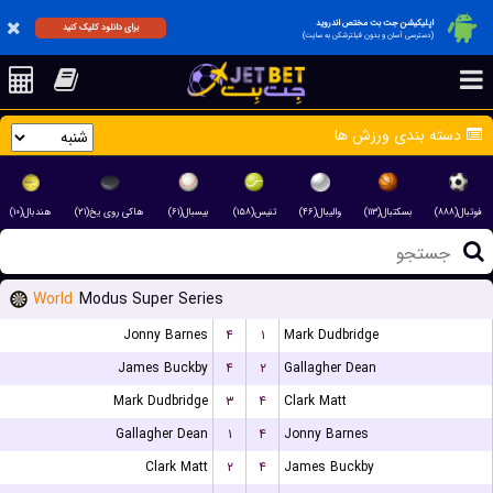
اپلیکیشن جت بت مختص اندروید
برای دانلود کلیک کنید
(دسترسی آسان و بدون فیلترشکن به سایت)
دسته بندی ورزش ها
فوتبال(۸۸۸)
بسکتبال(۱۱۳)
والیبال(۴۶)
تنیس(۱۵۸)
بیسبال(۶۱)
هاکی روی یخ(۲۱)
هندبال(۱۰)
World
Modus Super Series
Jonny Barnes
۴
۱
Mark Dudbridge
James Buckby
۴
۲
Gallagher Dean
Mark Dudbridge
۳
۴
Clark Matt
Gallagher Dean
۱
۴
Jonny Barnes
Clark Matt
۲
۴
James Buckby