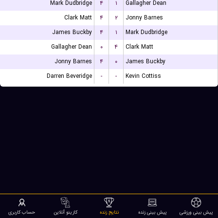
Mark Dudbridge
۴
۱
Gallagher Dean
Clark Matt
۴
۲
Jonny Barnes
James Buckby
۴
۱
Mark Dudbridge
Gallagher Dean
۰
۴
Clark Matt
Jonny Barnes
۴
۰
James Buckby
Darren Beveridge
-
-
Kevin Cottiss
پیش بینی ورزشی
پیش بینی زنده
نتایج زنده
کازینو آنلاین
حساب کاربری